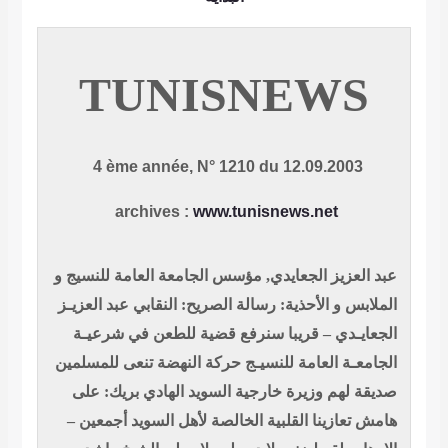
TUNISNEWS
4 ème année, N° 1210 du 12.09.2003
archives
:
www.tunisnews.net
عبد العزيز الجعايدي, مؤسس الجامعة العامة للنسيج و
الملابس و الأحذية: رسالة
الصريح: النقابي عبد العزيـز
الجعايـدي – قريبا سنرفع قضية للطعن في شرعيـة
الجامعـة العامة للنسيـج
حركة النهضة تنعى للمسلمين
صديقة لهم وزيرة خارجية السويد
الهادي بريك:
على
هامش تعازينا القلبية الخالصة لأهل السويد أجمعين –