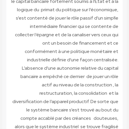
le capital bancaire fortement soumis à l¹Etat et à la
logique du primat du politique sur l¹économique,
s¹est contenté de jouer le rôle passif d¹un simp!le
intermédiaire financier qui se contente de
collecter l¹épargne et de la canaliser vers ceux qui
ont un besoin de financement et ce
conformément à une politique monétaire et
industrielle définie d¹une façon centralisée.
L¹absence d¹une autonomie relative du capital
bancaire a empêché ce dernier de jouer un rôle
actif au niveau de la construction , la
restructuration, la consolidation et la
diversification de l¹appareil productif. De sorte que
le système bancaire s¹est trouvé au bout du
compte accablé par des créances douteuses,
alors que le système industriel se trouve fragilisé