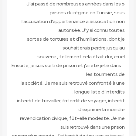
« J’ai passé de nombreuses années dans les
prisons du régime en Tunisie, sous
l’accusation d’appartenance à association non
autorisée. J’y ai connu toutes
sortes de tortures et d’humiliations, dont je
souhaiterais perdre jusqu’au
souvenir , tellement cela était dur, cruel.
Ensuite, je suis sorti de prison et j’ai été jeté dans
les tourments de
la société. Je me suis retrouvé confronté à une
longue liste d’interdits :
interdit de travailler, i!nterdit de voyager, interdit
d’exprimer la moindre
revendication civique, fût-elle modeste. Je me
suis retrouvé dans une prison
encore plus grande. J’ai tenté de trouver un travail,