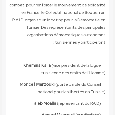
combat, pour renforcer le mouvement de solidarité
en France, le
Collectif national de Soutien en
R.A.I.D
. organise un
Meeting pour la Démocratie en
Tunisie
. Des représentants des principales
organisations démocratiques autonomes
tunisiennes
y participeront :
Khemais Ksila
(vice président de la Ligue
·
tunisienne des droits de l’Homme)
Moncef Marzouki
(porte parole du Conseil
·
national pour les libertés en Tunisie)
Taieb Moalla
(représentant du RAID)
·
Ahmed Maaroufi
(syndicaliste)
·