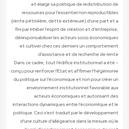
et élargir sa politique de redistribution de
ressources pour l¹essentiel non reproductibles
(rente pétrolière, dette extérieure) d¹une part et a
fini par inhiber l¹esprit de création et d¹entreprise,
déresponsabiliser les acteurs socio économiques
et cultiver chez ces derniers un comportement
d¹assistance et de recherche de rente .
– Dans ce cadre, tout l¹édifice institutionnel a été
conçu pour renforcer l¹Etat et affirmer l¹hégémonie
du politique sur l¹économique et non pour créer un
environnement institutionnel favorable aux
acteurs économiques et autorisant des
interactions dynamiques entre l¹économi!que et le
politique. Ceci s¹est traduit par le développement
d¹une culture d¹allégeance dans la mesure où le