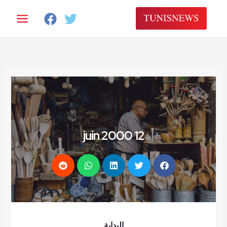
خطي
لى
لمحتوى
12 juin 2000
البداية