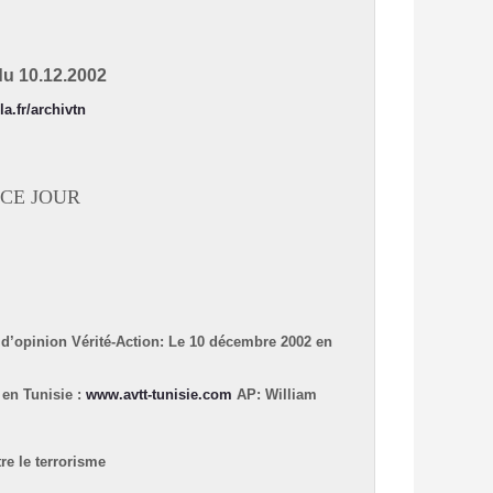
du 10.12.2002
ila.fr/archivtn
archives
CE JOUR:
s d’opinion
Vérité-Action: Le 10 décembre 2002 en
 en Tunisie :
www.avtt-tunisie.com
AP: William
 le terrorisme »