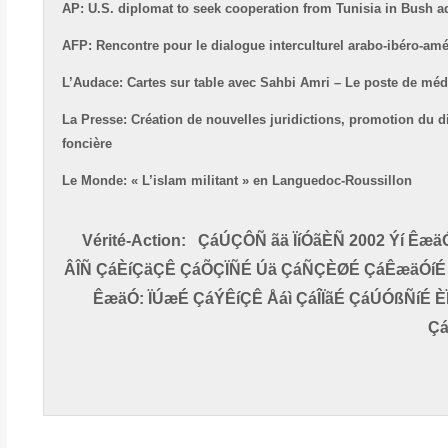
AP: U.S. diplomat to seek cooperation from Tunisia in Bush ad
AFP: Rencontre pour le dialogue interculturel arabo-ibéro-amé
L’Audace: Cartes sur table avec Sahbi Amri – Le poste de méde
La Presse: Création de nouvelles juridictions, promotion du di
foncière
Le Monde: « L’islam militant » en Languedoc-Roussillon
Vérité-Action: ÇáÚÇÔÑ ãä ÏíÓãÈÑ 2002 Ýí Êæä
ÂÎÑ ÇáÈíÇäÇÊ ÇáÕÇÏÑÉ Úä ÇáÑÇÈØÉ ÇáÊæäÓíÉ
ÊæäÓ: ÏÚæÉ ÇáÝÊíÇÊ Åáì ÇáÎÏãÉ ÇáÚÓßÑíÉ 
Çá