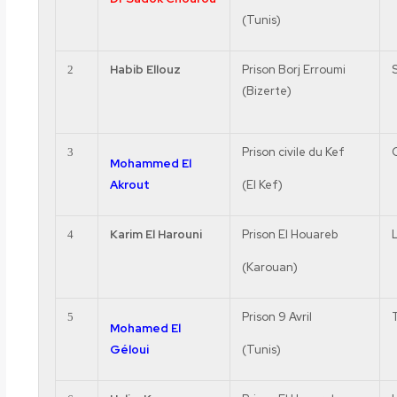
(Tunis)
Habib
Ellouz
Prison
Borj
Erroumi
2
(Bizerte)
Prison civile du Kef
3
Mohammed El
Akrout
(El Kef)
Karim El
Harouni
Prison El
Houareb
4
(
Karouan
)
Prison 9 Avril
5
Mohamed El
Géloui
(Tunis)