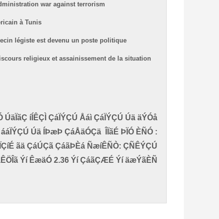
ministration war against terrorism
ricain à Tunis
cin légiste est devenu un poste politique
scours religieux et assainissement de la situation
Ó ÚäÏãÇ íÍÊÇÌ ÇáÏÝÇÚ Åáì ÇáÏÝÇÚ Úä äÝÓå
 ááÏÝÇÚ Úä ÍÞæÞ ÇáÅäÓÇä
ÎÏãÉ ÞÏÓ ÈÑÓ :
ÈÏÇíÉ ãä ÇáÚÇã ÇáãÞÈá
ÑæíÊÑÒ: ÇÑÊÝÇÚ
ÊÖÎã Ýí ÊæäÓ 2.36 Ýí ÇáãÇÆÉ Ýí äæÝãÈÑ