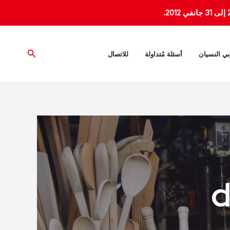
البحث
بي النسيان
أسئلة مُتداولة
للاتصال