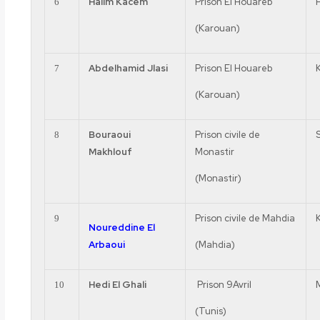
Halim
Kacem
Prison El
Houareb
6
(
Karouan
)
Abdelhamid
Jlasi
Prison El
Houareb
K
7
(
Karouan
)
Bouraoui
Prison civile de
8
Makhlouf
Monastir
(Monastir)
Prison civile de Mahdia
9
Noureddine
El
Arbaoui
(Mahdia)
Hedi
El
Ghali
Prison 9Avril
10
(Tunis)