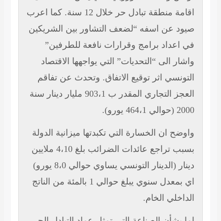
اقامة منطقة تبادل حر خلال 12 سنة. كما اعرب
صيود عن اسفه “لضعف التشاور بين الشريكين
في اعداد برامج وقرارات نافعة للطرفين”
واشار الى “التحديات” التي يواجهها الاقتصاد
التونسي اثر توقيع الاتفاق. وتحدث عن تفاقم
العجز
التجاري المقدر ب 903،1 مليار دينار سنة
2000 (حوالي 464،1 يورو).
واوضح ان الخسارة التي
تكبدتها ميزانية الدولة
بسبب تراجع عائدات الضرائب بلغ 4،10 ملايين
دينار (الدينار التونسي يساوي حوالي 8،0 يورو)
اي بمعدل سنوي يبلغ حوالي 1 بالمئة من الناتج
الداخلي الخام.
اما بشأن الصناعة التي
تمثل عماد التبادل الحر