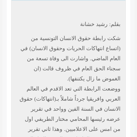
بقلم: رشيد خشانة
شكت رابطة حقوق الانسان التونسية من
(اتساع انتهاكات الحريات وحقوق الانسان) في
العام الماضي. واشارت الى وفاة تسعة من
سجناء الحق العام في ظروف قالت (ان
الغموض ما زال يكتنفها).
ووضعت الرابطة التي تعد الاقدم في العالم
العربي وافريقيا جرداً شاملاً بـ(انتهاكات) حقوق
الانسان في السنة الفين وواحد في تقرير
عرضه رئيسها المحامي مختار الطريفي اول
من امس على الاعلاميين. وهذا ثاني تقرير