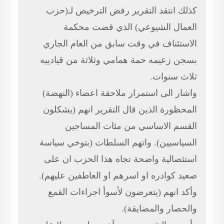
كذلك انتقد التقرير رفض الترخيص لـ(حزب
العمال الشيوعي) الذي قضت محكمة
الاستئناف في وقت سابق من العام الجاري
بسجن زعيمه حمة همامي وثلاثة من قيادييه
ثلاث سنوات.
واشار الى استمرار ملاحقة اعضاء (النهضة)
المحظورة الذين قال التقرير انهم (يشكلون
القسم الاساسي من مئات المساجين
السياسيين). واتهم السلطات (بتوخي سياسة
استئصالية واضحة تجاه هذا الحزب ان على
صعيد كوادره او اسرهم او العاطفين عليهم).
وأكد انهم (يتعرضون لأسوأ اجراءات القمع
والحصار والمضايقة).