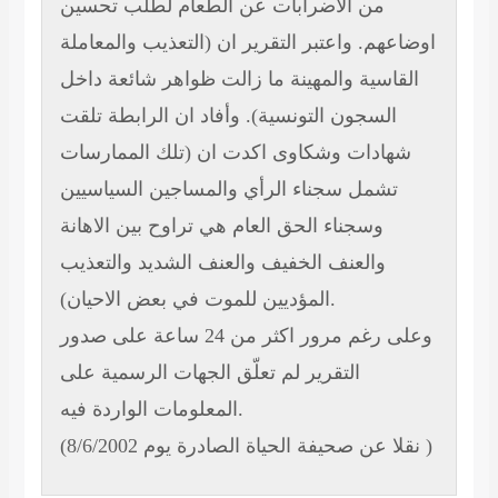
من الاضرابات عن الطعام لطلب تحسين
اوضاعهم. واعتبر التقرير ان (التعذيب والمعاملة
القاسية والمهينة ما زالت ظواهر شائعة داخل
السجون التونسية). وأفاد ان الرابطة تلقت
شهادات وشكاوى اكدت ان (تلك الممارسات
تشمل سجناء الرأي والمساجين السياسيين
وسجناء الحق العام هي تراوح بين الاهانة
والعنف الخفيف والعنف الشديد والتعذيب
المؤديين للموت في بعض الاحيان).
وعلى رغم مرور اكثر من 24 ساعة على صدور
التقرير لم تعلّق الجهات الرسمية على
المعلومات الواردة فيه.
(نقلا عن صحيفة الحياة الصادرة يوم 8/6/2002 )