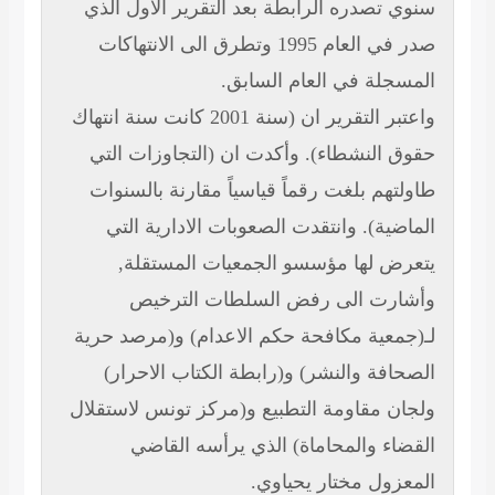
سنوي تصدره الرابطة بعد التقرير الاول الذي
صدر في العام 1995 وتطرق الى الانتهاكات
المسجلة في العام السابق.
واعتبر التقرير ان (سنة 2001 كانت سنة انتهاك
حقوق النشطاء). وأكدت ان (التجاوزات التي
طاولتهم بلغت رقماً قياسياً مقارنة بالسنوات
الماضية). وانتقدت الصعوبات الادارية التي
يتعرض لها مؤسسو الجمعيات المستقلة,
وأشارت الى رفض السلطات الترخيص
لـ(جمعية مكافحة حكم الاعدام) و(مرصد حرية
الصحافة والنشر) و(رابطة الكتاب الاحرار)
ولجان مقاومة التطبيع و(مركز تونس لاستقلال
القضاء والمحاماة) الذي يرأسه القاضي
المعزول مختار يحياوي.