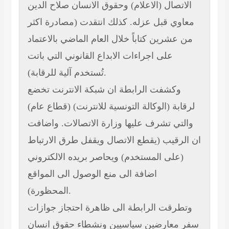
الاتصال (الاعلام) وحقوق الانسان
صلاح الدين
معاوي قبل عزله. كذلك انتقدت (مصادرة اكثر
من عشرين كتاباً خلال العام الماضي بالاعتماد
على اجراءات الابداع القانوني التي باتت
تُستخدم آلية للرقابة).
وكشفت الرابطة ان شبكة الانترنت تخضع
لرقابة (الوكالة التونسية للانترنت) (قطاع عام)
والتي تشرف عليها وزارة الاتصالات. واضافت
ان الرقيب (يقطع الاتصال ويقفل طرق الارتباط
(على المستخدم) ويحاصر بريده الالكتروني
اضافة الى منع الوصول الى المواقع
المحظورة).
وتطرقت الرابطة الى ظاهرة احتجاز جوازات
سفر معارضين سياسيين ونشطاء حقوق انسان