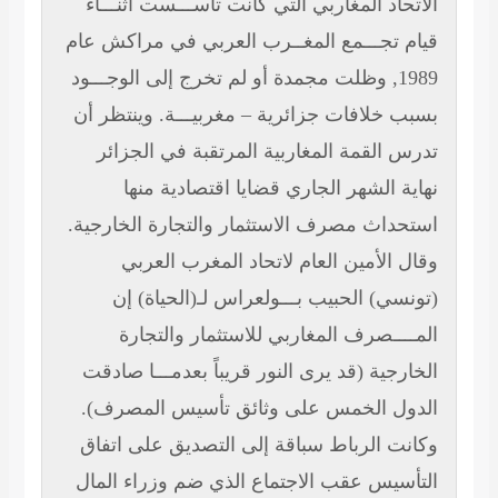
الاتحاد المغاربي التي كانت تأســـست أثنـــاء
قيام تجـــمع المغــرب العربي في مراكش عام
1989, وظلت مجمدة أو لم تخرج إلى الوجـــود
بسبب خلافات جزائرية – مغربيـــة. وينتظر أن
تدرس القمة المغاربية المرتقبة في الجزائر
نهاية الشهر الجاري قضايا اقتصادية منها
استحداث مصرف الاستثمار والتجارة الخارجية.
وقال الأمين العام لاتحاد المغرب العربي
(تونسي) الحبيب بـــولعراس لـ(الحياة) إن
المــــصرف المغاربي للاستثمار والتجارة
الخارجية (قد يرى النور قريباً بعدمـــا صادقت
الدول الخمس على وثائق تأسيس المصرف).
وكانت الرباط سباقة إلى التصديق على اتفاق
التأسيس عقب الاجتماع الذي ضم وزراء المال