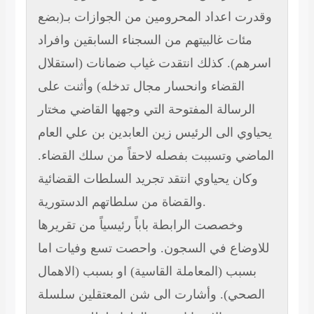
وقدرت اعداد المحرومين من الجوازات بـ(بضع
مئات غالبيتهم من السجناء السابقين وافراد
اسرهم). كذلك انتقدت غياب ضمانات (استقلال
القضاء وانحسار مجال تدخله) وأثنت على
الرسالة المفتوحة التي وجهها القاضي مختار
يحياوي الى الرئيس زين العابدين بن علي العام
الماضي وتسببت بفصله لاحقاً من سلك القضاء.
وكان يحياوي انتقد تجريد السلطات القضائية
والقضاة من سلطاتهم الدستورية.
وخصصت الرابطة باباً رئيسياً من تقريرها
للاوضاع في السجون. واحصت تسع وفيات اما
بسبب (المعاملة القاسية) او بسبب (الاهمال
الصحي). وأشارت الى شن المعتقلين سلسلة