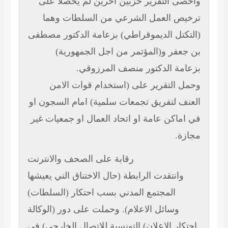
وأحصى التقرير حزبين آخرين لم يحصلا على
ترخيص العمل الشرعي من السلطات وهما
(التكتل الديموقراطي) بزعامة الدكتور مصطفى
بن جعفر و(المؤتمر من اجل الجمهورية)
بزعامة الدكتور منصف المرزوقي.
وحمل التقرير على (استخدام قوات الامن
العنف لتفريق تجمعات سلمية) امام السجون او
في اماكن عامة او اتحاد العمال او جمعيات غير
مجازة.
رقابة على الصحف والانترنت
وانتقدت الرابطة (حال الاختناق التي يعيشها
المجتمع المدني بسب احتكار (السلطات)
وسائل الاعلام). وحملت على دور (الوكالة
التونسية للاتصال الخارجي) في (احتكار الاعلان