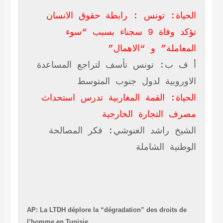
الحياة: تونس : رابطة حقوق الانسان
تؤكد وفاة 9 سجناء بسبب “سوء
المعاملة” و “الاهمال”
أ ف ب: تونس تأسف لتراجع المساعدة
الاوروبية لدول جنوب المتوسط
الحياة: القمة المغاربية تدرس استحداث
مصرف التجارة الخارجية
الشيخ راشد الغنوشي: فكر المصالحة
الوطنية الشاملة
AP: La LTDH déplore la “dégradation” des droits de
l’homme en Tunisie