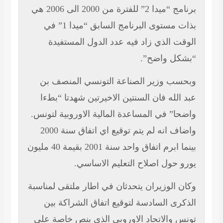
برنامج “ميدا 2” للفترة من 2000 الى 2006 هي
بذات مستوى البرنامج السابق “ميدا 1” في
الوقت
الذي زاد فيه عدد الدول المستفيدة
“بشكل واضح”.
وبحسب وزير الصناعة
التونسي المنصف بن
عبد الله فان السنتين الاخيرتين شهدتا “بطءا
واضحا” في المساعدة المالية الاوروبية لتونس.
واضاف انه لم يتم توقيع اي اتفاق سنة 2000
بينما ابرم اتفاق واحد سنة 2001 بقيمة 40 مليون
يورو حول اصلاح التعليم
الاساسي.
وكان الوزيران يتحدثان في
اطار ملتقى لمناسبة
الذكرى السادسة لتوقيع اتفاق الشراكة بين
تونس والاتحاد الاوروبي الذي ينص خاصة على