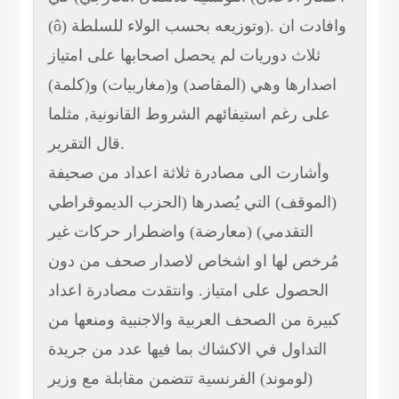
(
ô
) وتوزيعه بحسب الولاء للسلطة). وافادت ان
ثلاث دوريات لم يحصل اصحابها على امتياز
اصدارها وهي (المقاصد) و(مغاربيات) و(كلمة)
على رغم استيفائهم الشروط القانونية, مثلما
قال التقرير.
وأشارت الى مصادرة ثلاثة اعداد من صحيفة
(الموقف) التي يُصدرها (الحزب الديموقراطي
التقدمي) (معارضة) واضطرار حركات غير
مُرخص لها او اشخاص لاصدار صحف من دون
الحصول على امتياز. وانتقدت مصادرة اعداد
كبيرة من الصحف العربية والاجنبية ومنعها من
التداول في الاكشاك بما فيها عدد من جريدة
(لوموند) الفرنسية تتضمن مقابلة مع وزير