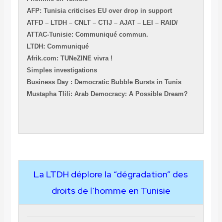
AFP: Tunisia criticises EU over drop in support
ATFD – LTDH – CNLT – CTIJ – AJAT – LEI – RAID/
ATTAC-Tunisie: Communiqué commun.
LTDH: Communiqué
Afrik.com: TUNeZINE vivra !
Simples investigations
Business Day : Democratic Bubble Bursts in Tunis
Mustapha Tlili: Arab Democracy: A Possible Dream?
La LTDH déplore la “dégradation” des
droits de l’homme en Tunisie