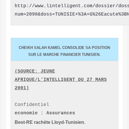
http://www.lintelligent.com/dossier/dos
num=2098&doss=TUNISIE+%3A+G%26Eacute%3B
CHEIKH SALAH KAMEL CONSOLIDE SA POSITION
SUR LE MARCHE FINANCIER TUNISIEN.
(
SOURCE: JEUNE
AFRIQUE/L’INTELLIGENT DU 27 MARS
2001)
Confidentiel
economie : Assurances
Best-RE rachète Lloyd-Tunisien.