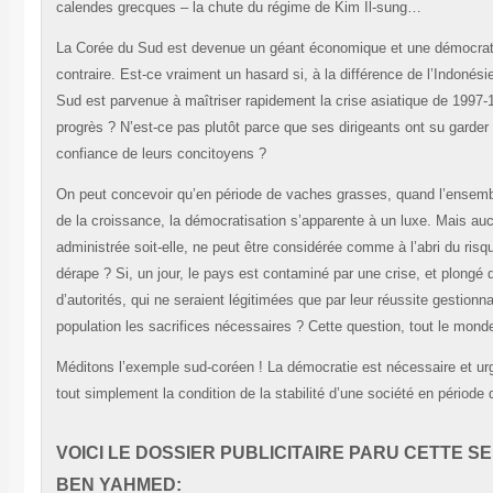
calendes grecques – la chute du régime de Kim Il-sung…
La Corée du Sud est devenue un géant économique et une démocratie.
contraire. Est-ce vraiment un hasard si, à la différence de l’Indonés
Sud est parvenue à maîtriser rapidement la crise asiatique de 1997-
progrès ? N’est-ce pas plutôt parce que ses dirigeants ont su garder 
confiance de leurs concitoyens ?
On peut concevoir qu’en période de vaches grasses, quand l’ensemble
de la croissance, la démocratisation s’apparente à un luxe. Mais a
administrée soit-elle, ne peut être considérée comme à l’abri du risque
dérape ? Si, un jour, le pays est contaminé par une crise, et plongé 
d’autorités, qui ne seraient légitimées que par leur réussite gestionna
population les sacrifices nécessaires ? Cette question, tout le mon
Méditons l’exemple sud-coréen ! La démocratie est nécessaire et urg
tout simplement la condition de la stabilité d’une société en pério
VOICI LE DOSSIER PUBLICITAIRE PARU CETTE S
BEN YAHMED: