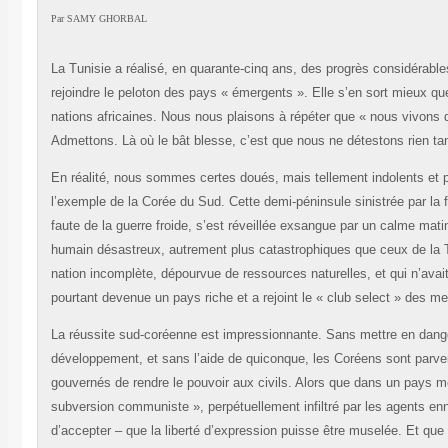
Par
SAMY GHORBAL
La Tunisie a réalisé, en quarante-cinq ans, des progrès considérables
rejoindre le peloton des pays « émergents ». Elle s’en sort mieux qu
nations africaines. Nous nous plaisons à répéter que « nous vivons d
Admettons. Là où le bât blesse, c’est que nous ne détestons rien ta
En réalité, nous sommes certes doués, mais tellement indolents et p
l’exemple de la Corée du Sud. Cette demi-péninsule sinistrée par la f
faute de la guerre froide, s’est réveillée exsangue par un calme ma
humain désastreux, autrement plus catastrophiques que ceux de la Tu
nation incomplète, dépourvue de ressources naturelles, et qui n’avai
pourtant devenue un pays riche et a rejoint le « club select » des 
La réussite sud-coréenne est impressionnante. Sans mettre en dang
développement, et sans l’aide de quiconque, les Coréens sont parven
gouvernés de rendre le pouvoir aux civils. Alors que dans un pays 
subversion communiste », perpétuellement infiltré par les agents en
d’accepter – que la liberté d’expression puisse être muselée. Et qu