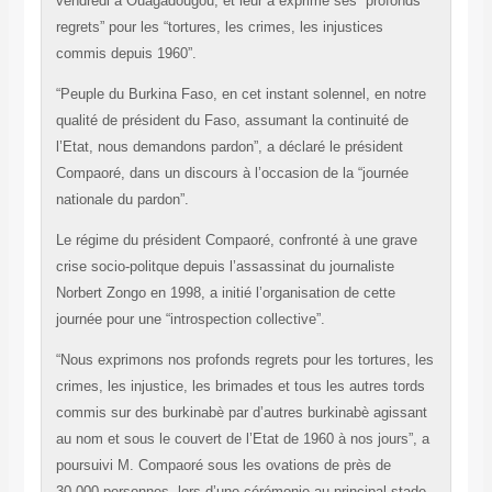
vendredi à Ouagadougou, et leur a exprimé ses “profonds
regrets” pour les “tortures, les crimes, les injustices
commis depuis 1960”.
“Peuple du Burkina Faso, en cet instant solennel, en notre
qualité de président du Faso, assumant la continuité de
l’Etat, nous demandons pardon”, a déclaré le président
Compaoré, dans un discours à l’occasion de la “journée
nationale du pardon”.
Le régime du président Compaoré, confronté à une grave
crise socio-politque depuis l’assassinat du journaliste
Norbert Zongo en 1998, a initié l’organisation de cette
journée pour une “introspection collective”.
“Nous exprimons nos profonds regrets pour les tortures, les
crimes, les injustice, les brimades et tous les autres tords
commis sur des burkinabè par d’autres burkinabè agissant
au nom et sous le couvert de l’Etat de 1960 à nos jours”, a
poursuivi M. Compaoré sous les ovations de près de
30.000 personnes, lors d’une cérémonie au principal stade