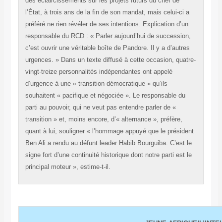
des éclaircissements sur les projets futurs du chef de
l’État, à trois ans de la fin de son mandat, mais celui-ci a
préféré ne rien révéler de ses intentions. Explication d’un
responsable du RCD : « Parler aujourd’hui de succession,
c’est ouvrir une véritable boîte de Pandore. Il y a d’autres
urgences. » Dans un texte diffusé à cette occasion, quatre-
vingt-treize personnalités indépendantes ont appelé
d’urgence à une « transition démocratique » qu’ils
souhaitent « pacifique et négociée ». Le responsable du
parti au pouvoir, qui ne veut pas entendre parler de «
transition » et, moins encore, d’« alternance », préfère,
quant à lui, souligner « l’hommage appuyé que le président
Ben Ali a rendu au défunt leader Habib Bourguiba. C’est le
signe fort d’une continuité historique dont notre parti est le
principal moteur », estime-t-il.