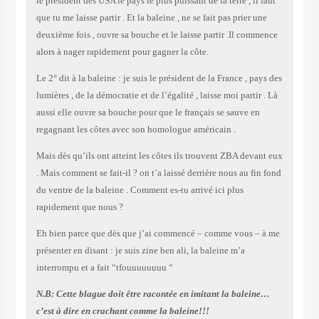
le président des USA le pays le plus puissant de la terre , il faut
que tu me laisse partir . Et la baleine , ne se fait pas prier une
deuxième fois , ouvre sa bouche et le laisse partir .Il commence
alors à nager rapidement pour gagner la côte.
Le 2° dit à la baleine : je suis le président de la France , pays des
lumières , de la démocratie et de l’égalité , laisse moi partir . Là
aussi elle ouvre sa bouche pour que le français se sauve en
regagnant les côtes avec son homologue américain .
Mais dès qu’ils ont atteint les côtes ils trouvent ZBA devant eux
. Mais comment se fait-il ? on t’a laissé derrière nous au fin fond
du ventre de la baleine . Comment es-tu arrivé ici plus
rapidement que nous ?
Eh bien parce que dès que j’ai commencé – comme vous – à me
présenter en disant : je suis zine ben ali, la baleine m’a
interrompu et a fait “tfouuuuuuuu “
N.B: Cette blague doit être racontée en imitant la baleine…
c’est à dire en crachant comme la baleine!!!