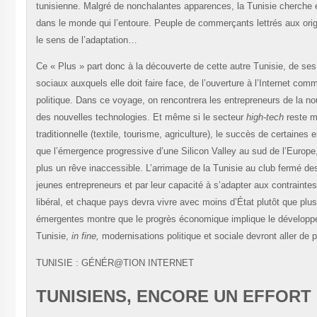
tunisienne. Malgré de nonchalantes apparences, la Tunisie cherche e
dans le monde qui l’entoure. Peuple de commerçants lettrés aux orig
le sens de l’adaptation…
Ce « Plus » part donc à la découverte de cette autre Tunisie, de s
sociaux auxquels elle doit faire face, de l’ouverture à l’Internet com
politique. Dans ce voyage, on rencontrera les entrepreneurs de la no
des nouvelles technologies. Et même si le secteur
high-tech
reste m
traditionnelle (textile, tourisme, agriculture), le succès de certaines e
que l’émergence progressive d’une Silicon Valley au sud de l’Europe,
plus un rêve inaccessible. L’arrimage de la Tunisie au club fermé d
jeunes entrepreneurs et par leur capacité à s’adapter aux contraint
libéral, et chaque pays devra vivre avec moins d’État plutôt que plus
émergentes montre que le progrès économique implique le développe
Tunisie,
in fine,
modernisations politique et sociale devront aller de pa
TUNISIE : GÉNÉR@TION INTERNET
TUNISIENS, ENCORE UN EFFORT 