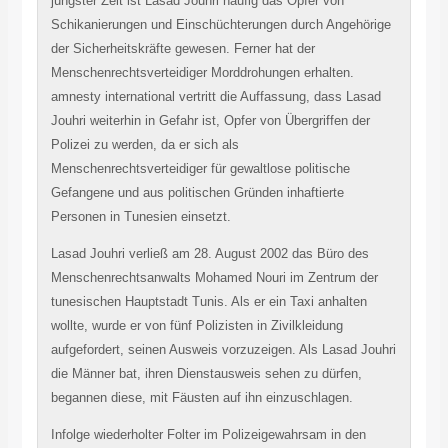
jüngster Zeit ist Lasad Jouhri häufig das Opfer von
Schikanierungen und Einschüchterungen durch Angehörige
der Sicherheitskräfte gewesen. Ferner hat der
Menschenrechtsverteidiger Morddrohungen erhalten.
amnesty international vertritt die Auffassung, dass Lasad
Jouhri weiterhin in Gefahr ist, Opfer von Übergriffen der
Polizei zu werden, da er sich als
Menschenrechtsverteidiger für gewaltlose politische
Gefangene und aus politischen Gründen inhaftierte
Personen in Tunesien einsetzt.
Lasad Jouhri verließ am 28. August 2002 das Büro des
Menschenrechtsanwalts Mohamed Nouri im Zentrum der
tunesischen Hauptstadt Tunis. Als er ein Taxi anhalten
wollte, wurde er von fünf Polizisten in Zivilkleidung
aufgefordert, seinen Ausweis vorzuzeigen. Als Lasad Jouhri
die Männer bat, ihren Dienstausweis sehen zu dürfen,
begannen diese, mit Fäusten auf ihn einzuschlagen.
Infolge wiederholter Folter im Polizeigewahrsam in den