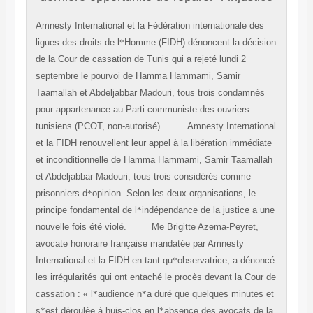
Amnesty International et la Fédération internationale des
ligues des droits de l
*
Homme (FIDH) dénoncent la décision
de la Cour de cassation de Tunis qui a rejeté lundi 2
septembre le pourvoi de Hamma Hammami, Samir
Taamallah et Abdeljabbar Madouri, tous trois condamnés
pour appartenance au Parti communiste des ouvriers
tunisiens (PCOT, non-autorisé).
Amnesty International
et la FIDH renouvellent leur appel à la libération immédiate
et inconditionnelle de Hamma Hammami, Samir Taamallah
et Abdeljabbar Madouri, tous trois considérés comme
prisonniers d
*
opinion. Selon les deux organisations, le
principe fondamental de l
*
indépendance de la justice a une
nouvelle fois été violé.
Me Brigitte Azema-Peyret,
avocate honoraire française mandatée par Amnesty
International et la FIDH en tant qu
*
observatrice, a dénoncé
les irrégularités qui ont entaché le procès devant la Cour de
cassation : « l
*
audience n
*
a duré que quelques minutes et
s
*
est déroulée à huis-clos en l
*
absence des avocats de la