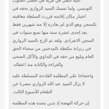
عليه النفي في قرية في أقصى الجنوب
التونسي. ولما تمسك السيد الزواري بحقه في
اختيار مكان إقامته قررت السلطة معاقبته
بالسجن وهو الذي لم يغادره إلا منذ شهرين فقط
بعد إحدى عشرة سنة منها تسع سنوات في
السجن الانفرادي. ولقد تم الزج بالسيد الزواري
في زنزانة مكتظة بالمدخنين من سجناء الحق
العام ومُنِع من حقه في التداوي والأكل الصحي
والقراءة والكتابة منذ اعتقاله.
واحتجاجا على المظلمة الفادحة المسلطة عليه
لا يزال السيد عبد الله الزواري مضربا عن
الطعام للأسبوع الثالث.
إن حركة النهضة إذ تدين بشدة هذه المظلمة