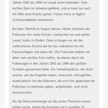
Jahren 1991 bis 1994 ist Lasad Jouhri behindert. Sein
rechtes Bein ist teilweise gelähmt, und er kann nur noch
mit Hilfe einer Krücke gehen. Ferner muss er täglich
Schmerztabletten einnehmen.
Bei dem Überfall im August dieses Jahres entrissen die
Polizisten ihm seine Krücke, zerbrachen sie und warfen
Lasad Jouhri zu Boden. Dann schlugen sie mit der
zerbrochenen Krücke auf ihn ein, traktierten ihn mit
Faustschlägen und traten ihn. Die Polizisten wollten vor
allem sein rechtes Knie treffen, da dieses durch die
Folterungen in den Jahren 1991 bis 1994 den größten
Schaden genommen hatte. Ein Verkehrspolizist, der nicht
wusste, wer die Angreifer waren, versuchte, einzugreifen,
wurde jedoch von den Männern, die sich ihm gegenüber als
Polizisten zu erkennen gaben, aufgefordert, sich nicht
einzumischen.
Als die Menschenmenge um die sechs Personen immer
größer wurde, ließen die Angreifer nach ungefähr 15