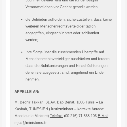
Jouhri eingeleitet wird und die für den Angriff
Verantwortlichen vor Gericht gestellt werden;
die Behörden auffordern, sicherzustellen, dass keine
weiteren Menschenrechtsverteidiger tätlich
angegriffen, eingeschüchtert oder schikaniert
werden;
Ihre Sorge über die zunehmenden Übergriffe auf
Menschenrechtsverteidiger ausdrücken und fordern,
dass die Schikanierungen und Einschüchterungen,
denen sie ausgesetzt sind, umgehend ein Ende
nehmen.
APPELLE AN:
M. Bechir Takkari, 31 Av. Bab Benat, 1006 Tunis – La
Kasbah, TUNESIEN (Justizminister – korrekte Anrede:
Monsieur le Ministre)
Telefax:
(00 216) 71-568 106
E-Mail
:
mjus@ministeres.tn