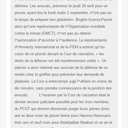
défense. Les avocats, prévenus le jeudi 29 août pour un
procès ayant lieu le lundi matin 2 septembre, n
*
ont pas eu
le temps de préparer leur plaidoirie». Brigitte Azema-Peyret
ainsi qu
*
une représentante de l
*
Organisation mondiale
contre la torture (OMCT), n
*
ont pas pu obtenir
l
*
autorisation d
*
assister à l
*
audience. La représentante
d
*
Amnesty International et de la FIDH a estimé qu
*
au
cours de ce procès devant la Cour de cassation, « les
droits de la défense ont été manifestement violés ». Un
policier a ainsi ordonné aux avocats de la défense de se
rendre chez le greffier pour présenter leur demande de
plaidoirie. La Cour a entre-temps jugé l
*
affaire en moins de
dix minutes, sans prendre connaissance de la position des
avocats.
L
*
examen par la Cour de cassation était le
dernier recours judiciaire possible pour les trois membres
du PCOT qui doivent désormais purger leurs peines (trois
ans et deux mois de prison ferme pour Hamma Hammami,
trois ans et neuf mois pour Abdeljabbar Madouri et un an et