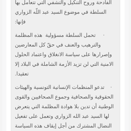
الفادحة وروح التنكيل والتشفي التي تتعامل بها
السلطة في موضوع السيد عبد اللّه الزواري
فإنها:
هذه المظلمة
تحمل السلطة مسؤولية
·
والترهيب والعنف في حقّ كل المعارضين
وإصرارها على سياسة الانغلاق واعتماد الحلول
الامنية التي لن تزيد الأزمة الشاملة في البلاد إلا
تعقيدا.
تدعو المنظمات الإنسانية التونسية والهيئات
·
الحقوقية والصحافية وجموع الصحافيين والقوى
الوطنية أن تدين بلا هوادة المظلمة التي يتعرض
لها السيد عبد الله الزواري وتعمل على تفعيل
النضال المشترك من أجل إيقاف هذه السياسة