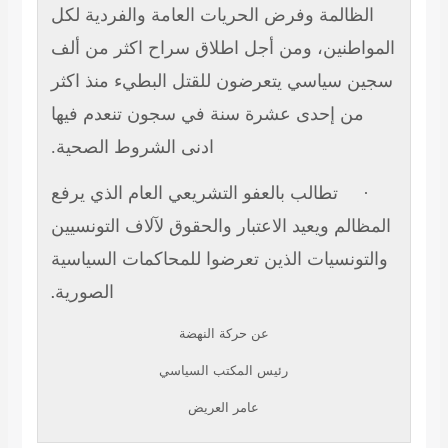
الظالمة وفرض الحريات العامة والفردية لكل
المواطنين، ومن أجل اطلاق سراح اكثر من ألف
سجين سياسي يتعرضون للقتل البطيء منذ اكثر
من إحدى عشرة سنة في سجون تنعدم فيها
ادنى الشروط الصحية.
تطالب بالعفو التشريعي العام الذي يرفع
·
المظالم ويعيد الاعتبار والحقوق لآلاف التونسيين
والتونسيات الذين تعرضوا للمحاكمات السياسية
الصورية
.
عن حركة النهضة
رئيس المكتب السياسي
عامر العريض