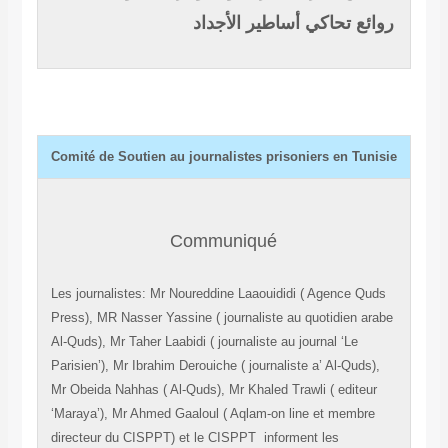
روائع تحاكي أساطير الأجداد
Comité de Soutien au journalistes prisoniers en Tunisie
Communiqué
Les journalistes: Mr Noureddine Laaouididi ( Agence Quds
Press), MR Nasser Yassine ( journaliste au quotidien arabe
Al-Quds), Mr Taher Laabidi ( journaliste au journal ‘Le
Parisien’), Mr Ibrahim Derouiche ( journaliste a’ Al-Quds),
Mr Obeida Nahhas ( Al-Quds), Mr Khaled Trawli ( editeur
‘Maraya’), Mr Ahmed Gaaloul ( Aqlam-on line et membre
directeur du CISPPT) et le CISPPT informent les