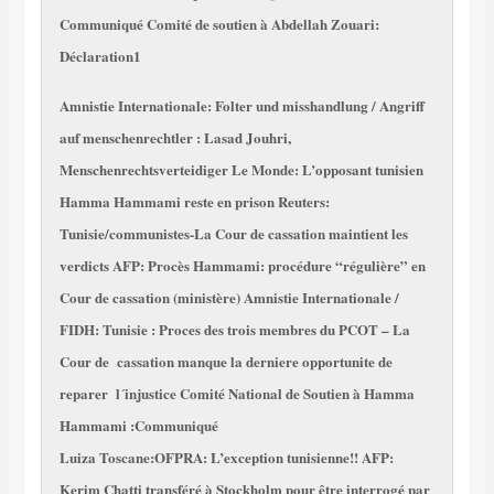
Communiqué
Comité de soutien à Abdellah Zouari:
Déclaration1
Amnistie Internationale: Folter und misshandlung / Angriff
auf menschenrechtler : Lasad Jouhri,
Menschenrechtsverteidiger
Le Monde: L’opposant tunisien
Hamma Hammami reste en prison
Reuters:
Tunisie/communistes-La Cour de cassation maintient les
verdicts
AFP: Procès Hammami: procédure “régulière” en
Cour de cassation (ministère)
Amnistie Internationale /
FIDH: Tunisie : Proces des trois membres du PCOT – La
Cour de cassation manque la derniere opportunite de
reparer l´injustice
Comité National de Soutien à Hamma
Hammami :Communiqué
Luiza Toscane:OFPRA: L’exception tunisienne!!
AFP:
Kerim Chatti transféré à Stockholm pour être interrogé par