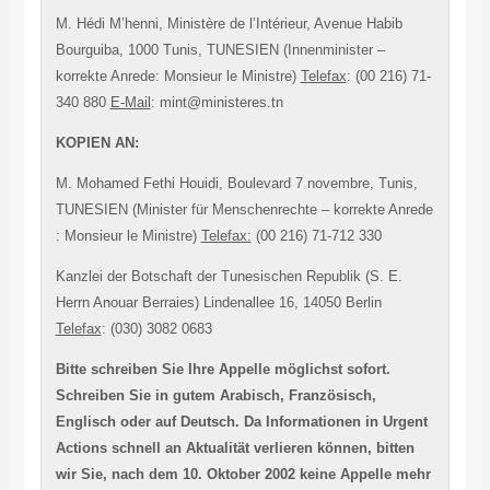
M. Hédi M’henni, Ministère de l’Intérieur, Avenue Habib
Bourguiba, 1000 Tunis, TUNESIEN (Innenminister –
korrekte Anrede: Monsieur le Ministre)
Telefax
: (00 216) 71-
340 880
E-Mail
: mint@ministeres.tn
KOPIEN AN:
M. Mohamed Fethi Houidi, Boulevard 7 novembre, Tunis,
TUNESIEN (Minister für Menschenrechte – korrekte Anrede
: Monsieur le Ministre)
Telefax:
(00 216) 71-712 330
Kanzlei der Botschaft der Tunesischen Republik (S. E.
Herrn Anouar Berraies) Lindenallee 16, 14050 Berlin
Telefax
: (030) 3082 0683
Bitte schreiben Sie Ihre Appelle möglichst sofort.
Schreiben Sie in gutem Arabisch, Französisch,
Englisch oder auf Deutsch. Da Informationen in Urgent
Actions schnell an Aktualität verlieren können, bitten
wir Sie, nach dem 10. Oktober 2002 keine Appelle mehr