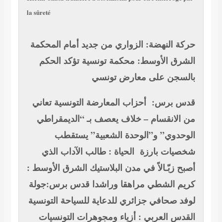
la sûreté
حركة النهضة: الزواري من جديد أمام المحكمة
الشرق الأوسط: محكمة تونسية تؤكد الحكم
بالسجن على معارض تونسي
قدس برس: أحزاب المعارضة التونسية تعاني
من الانقسام – خلاف يعصف بـ “الديمقراطي
الوحدوي” و”الوحدة الشعبية” يستقطب
شخصيات بارزة
الحياة : طالب الآداب الذي
أصبح زبّـالاً في مدن البلاستيك
الشرق الأوسط :
كريم الشطي مراهقا وراشدا
قدس برس:جولة
لوفد صحافي جزائري للدعاية للسياحة التونسية
القدس العربي : أزياء ومجوهرات التونسيات