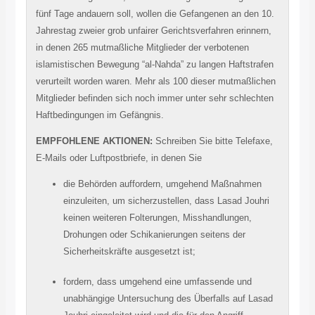
fünf Tage andauern soll, wollen die Gefangenen an den 10.
Jahrestag zweier grob unfairer Gerichtsverfahren erinnern,
in denen 265 mutmaßliche Mitglieder der verbotenen
islamistischen Bewegung “al-Nahda” zu langen Haftstrafen
verurteilt worden waren. Mehr als 100 dieser mutmaßlichen
Mitglieder befinden sich noch immer unter sehr schlechten
Haftbedingungen im Gefängnis.
EMPFOHLENE AKTIONEN:
Schreiben Sie bitte Telefaxe,
E-Mails oder Luftpostbriefe, in denen Sie
die Behörden auffordern, umgehend Maßnahmen
einzuleiten, um sicherzustellen, dass Lasad Jouhri
keinen weiteren Folterungen, Misshandlungen,
Drohungen oder Schikanierungen seitens der
Sicherheitskräfte ausgesetzt ist;
fordern, dass umgehend eine umfassende und
unabhängige Untersuchung des Überfalls auf Lasad