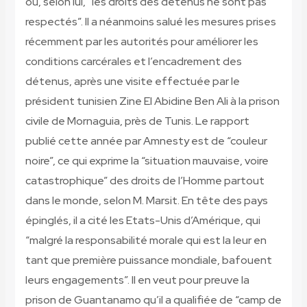
où, selon lui, “les droits des détenus ne sont pas
respectés”. Il a néanmoins salué les mesures prises
récemment par les autorités pour améliorer les
conditions carcérales et l’encadrement des
détenus, après une visite effectuée par le
président tunisien Zine El Abidine Ben Ali à la prison
civile de Mornaguia, près de Tunis. Le rapport
publié cette année par Amnesty est de “couleur
noire”, ce qui exprime la “situation mauvaise, voire
catastrophique” des droits de l’Homme partout
dans le monde, selon M. Marsit. En tête des pays
épinglés, il a cité les Etats-Unis d’Amérique, qui
“malgré la responsabilité morale qui est la leur en
tant que première puissance mondiale, bafouent
leurs engagements”. Il en veut pour preuve la
prison de Guantanamo qu’il a qualifiée de “camp de