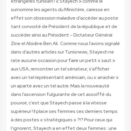
étrangères tunisien ! « Stayech » comme le
surnomme les agents du Ministère, caresse en
effet son obsession maladive d’accéder au poste
tant convoité de Président de la république et de
succéder ainsi au Président – Dictateur Général
Zine el Abidine Ben Ali. Comme nous l’avons signalé
dans d’autres articles sur Tunisnews, Stayech ne
rate aucune occasion pour faire un petit « saut »
aux USA, rencontrer un tel sénateur, s’afficher
avec un tel représentant américain, ou « arracher »
un aparté avec un tel autre. Mais la nouveauté
dans l’ascension fulgurante de cet assoiffé du
pouvoir, c’est que Stayech passe à la vitesse
supérieur ! Il place ses femmes ces derniers temps
à des postes « stratégiques » ?!? Pour ceux qui
l’ignorent, Stayech a en effet deux femmes : une