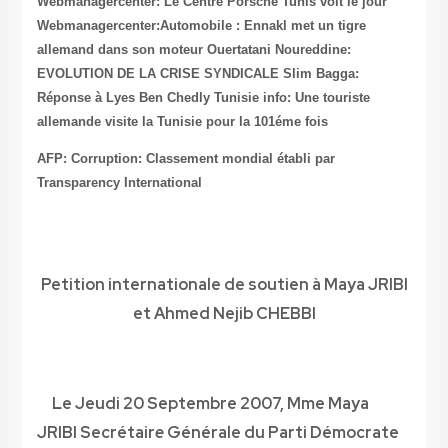
Webmanagercenter: Le Centre Porsche Tunis voit le jour
Webmanagercenter:Automobile : Ennakl met un tigre
allemand dans son moteur
Ouertatani Noureddine:
EVOLUTION DE LA CRISE SYNDICALE
Slim Bagga:
Réponse à Lyes Ben Chedly
Tunisie info: Une touriste
allemande visite la Tunisie pour la 101éme fois
AFP: Corruption: Classement mondial établi par
Transparency International
Petition internationale de soutien à Maya JRIBI
et Ahmed Nejib CHEBBI
Le Jeudi 20 Septembre 2007, Mme Maya
JRIBI Secrétair
e
Générale du Parti Démocrate