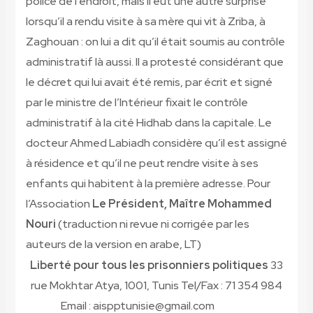
police de l’endroit, mais il eut une autre surprise
lorsqu’il a rendu visite à sa mère qui vit à Zriba, à
Zaghouan : on lui a dit qu’il était soumis au contrôle
administratif là aussi. Il a protesté considérant que
le décret qui lui avait été remis, par écrit et signé
par le ministre de l’Intérieur fixait le contrôle
administratif à la cité Hidhab dans la capitale. Le
docteur Ahmed Labiadh considère qu’il est assigné
à résidence et qu’il ne peut rendre visite à ses
enfants qui habitent à la première adresse. Pour
l’Association
Le Président, Maître Mohammed
Nouri
(traduction ni revue ni corrigée par les
auteurs de la version en arabe, LT)
Liberté pour tous les
prisonniers politiques
33
rue Mokhtar Atya, 1001, Tunis
Tel/Fax
: 71 354 984
Email : aispptunisie@gmail.com