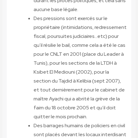
durant les procès politiques, et cela sans
aucune base légale.
Des pressions sont exercés sur le
propriétaire (intimidations, redressement
fiscal, poursuites judiciaires…etc) pour
qu’il résilie le bail, comme cela a été le cas
pour le CNLT en 2001 (place du Leader à
Tunis), pour les sections de la LTDH à
Ksibet El Mediouni (2002), pour la
section du Tajdid à Kelibia (sept 2007),
et tout dernièrement pour le cabinet de
maître Ayachi qui a abrité la grève de la
faim du 18 octobre 2005 et qu’il doit
quitter le mois prochain.
Des barrages humains de policiers en civil
sont placés devant les locaux interdisant