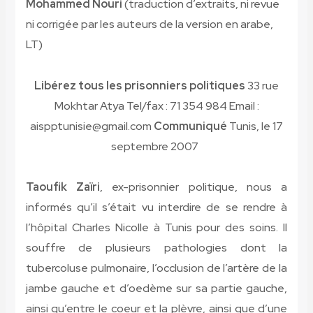
Mohammed Nouri
(traduction d’extraits, ni revue
ni corrigée par les auteurs de la version en arabe,
LT)
Libérez tous les prisonniers politiques
33 rue
Mokhtar Atya Tel/fax : 71 354 984 Email :
aispptunisie@gmail.com
Communiqué
Tunis, le 17
septembre 2007
Taoufik Zaïri
, ex-prisonnier politique, nous a
informés qu’il s’était vu interdire de se rendre à
l’hôpital Charles Nicolle à Tunis pour des soins. Il
souffre de plusieurs pathologies dont la
tubercoluse pulmonaire, l’occlusion de l’artère de la
jambe gauche et d’oedème sur sa partie gauche,
ainsi qu’entre le coeur et la plèvre, ainsi que d’une