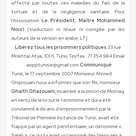
affecté par toutes ces maladies du fait de la
torture et de la négligence sanitaire. Pour
l’Association
Le Président, Maître Mohammed
Nouri
(traduction ni revue ni corrigée par les
auteurs de la version en arabe, LT)
Libérez tous les prisonniers politiques
33 rue
Mokhtar Atya, 1001, Tunis Tel/fax : 71 354 984 Email
: aispptunisie@gmail.com
Communiqué
Tunis, le 17 septembre 2007 Monsieur Ahmed
Ghazouani nous a informés que son fils, monsieur
Ghaith Ghazouani,
incarcéré à la prison de Mornag
en vertu de la loi sur le terrorisme et qui a été
condamné à dix ans d’emprisonnement par le
Tribunal de Première Instance de Tunis, avait été
frappé par un agent pénitentiaire, un dénommé «
Salah », ce qui lui avait occasionné des blessures à