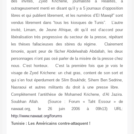
des invités, Zyed Krichene, journaliste à Réalités, a
outrageusement menti en disant qu’il y a 5 journaux d’opposition
libres et qui publient librement, et les numéros d’El Mawqif” sont
vendus librement dans “tous les kiosques de Tunis”. L’autre
invité, Limam, de Jeune Afrique, dit qu’il est d’accord pour
libéralisation très progressive du secteur de la presse, répétant
les thèses fallacieuses des sbires du régime. Clairement
timorés, ayant peur de fâcher Abdelwahab Abdallah, les deux
personnages n’ont pas osé parler de la misère de la presse chez
nous. C’est honteux. C’est la première fois que je vois le
visage de Zyed Krichene: un chat gras, content de son sort et
qui s’en fout éperdument de Slim Boukhdir, Sihem Ben Sedrine,
Nasraoui et autres militants du droit à une presse libre.
Complètement l’antithèse de Mohamed Krichene, d’Al Jazira.
Soubhan Allah.
(Source : Forum « Taht Essour » de
nawaat.org, le 26 juin 2006 à 09h13)
URL:
http://www.nawaat.org/forums
Tunisie : Les Américains contre-attaquent !