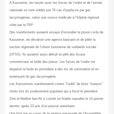
A Kasserine, les heurts avec les forces de l’ordre et de l’armée
nationale se sont soldés par 76 cas d’asphyxie par gaz
lacrymogènes, selon une source médicale à l’hôpital régional
citée par la TAP.
Des manifestants auraient essayé d’incendier la prison civile de
Kasserine, de dévaliser une agence bancaire et de piller la
section régionale de l’Union tunisienne de solidarité sociale
(UTSS). Ils auraient aussi détruit et pillé des locaux
commerciaux et brûlé des pneus. Les forces de l’ordre ont
dispersé la foule en procédant à des tirs de sommation et en
employant du gaz lacrymogène.
Les Kasserinois manifestaient contre “l’oubli” de leurs “martyrs”
morts lors du soulèvement populaire qui a forcé le président
Zine el Abidine ben Ali à s’exiler en Arabie saoudite le 14 janvier
dernier, après 23 ans d’un pouvoir autoritaire.
Une liste lue au cours de la séance inaugurale de l’Assemblée