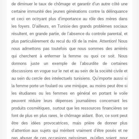
de diminuer le taux de chômage et garantir d’un autre côté une
certaine immunité des jeunes générations contre la délinquance
et ceci en octryant plus d’importance au rôle des mères dans
les foyers. D’ailleurs, en Tunisie des grands problèmes sociaux
résultent, en grande partie, de l’absence du controle parental, et
plus particulièrement du recul du rôl de la mère. Attention! Nous
nous admettons pas toutefois que nous sommes des arriérés
qui cherchent à enfermer la femme ou quoi ce soit. Nous
donnons juste un exemple de l’absurdite de certaines
discussions en vogue sur le net et au sein de la société civile et
au sein du cercle des intelectuels tunisiens. Qu’importe aussi si
la femme porte un foulard ou une minijupe, au moins peut être si
les étudianes ou les femmes en général en portant le voile
peuvent réduire leurs dépenses journalières concernant les
produits cosmétiques, surtout que les ressources financières se
font de plus en plus rares, le chômage aidant. Bon, ce sont peut
être des idées provocatrices, mais prière de donner plus
d’attention aux sujets qui méritent vraiment d’être posés et ne
pas abuser de ces occasions rarissimes, qu’elles soient, pour