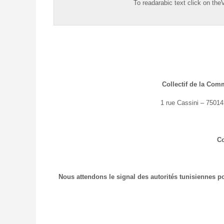
To read
arabic
text click on the
Collectif de la Co
1 rue Cassini – 75014 
C
Nous attendons le signal des autorités tunisiennes 