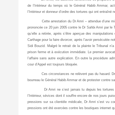
de l’Intérieur du temps où le Général Habib Ammar, act
l’Intérieur et donneur d’ordre des tortures qui ont entr
Cette arrestation du Dr Amri – attendue d’une minute à
prononcée ce 20 juin 2005 contre le Dr Sahbi Amri par le 
qu’elle a retirée, après s’être aperçue des manipulations 
Carthage pour la faire divorcer, après l’avoir persécutée 
Sidi Bouzid. Malgré le retrait de la plainte le Tribunal 
prison ferme et à exécution immédiate. Le premier avocat 
l’affaire sans autre explication. En outre la procédure ad
cour d’Appel est toujours bloquée.
Ces circonstances ne relèvent pas du hasard. Dr Amr
bourreau le Général Habib Ammar et de protester contre sa
Dr Amri ne s’est jamais tu depuis les tortures qu’il
l’Intérieur, sévices dont il souffre encore de nos jours p
pressions sur sa clientèle médicale, Dr Amri s’est vu c
pressions ont été exercées contre les boutiques internet qui