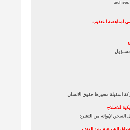
archives 
ة
ومسـؤول
ركة المقبلة محورها حقوق الانسان
كية للاصلاح
نطاق الشرعية ونبذ العنف