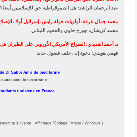
عبد الرحمان الراشد: هل الديموقراطية حق للإسلاميين أيضا؟
محمد جمال عرفة: أولويات جولة رايس: إسرائيل أولا.. الإصلاح 
محمد كريشان: جورج حاوي والجحيم اللبناني
د. أحمد القديدي: الصراع الأمريكي الأوروبي على الطيران ه
فهمي هويدي: دعوة إلى حلف فضول جديد
de Dr Sahbi Amri de pied ferme
es accusés de terrorisme
’étudiants tunisiens en France
démarche suivante
:
Affichage
/
Codage
/
Arabe ( Windows )