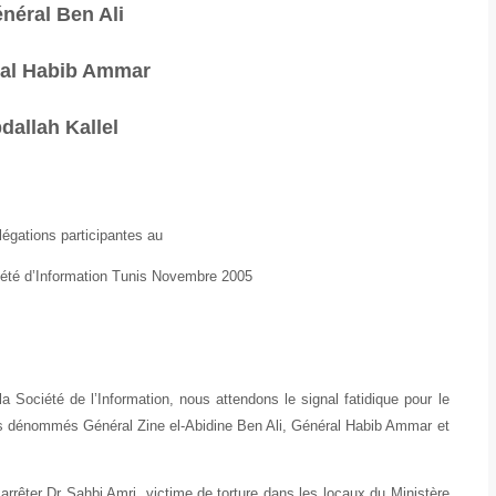
néral Ben Ali
ral Habib Ammar
dallah Kallel
égations participantes au
été d’Information Tunis Novembre 2005
été de l’Information, nous attendons le signal fatidique pour le
s dénommés Général Zine el-Abidine Ben Ali, Général Habib Ammar et
ter Dr Sahbi Amri, victime de torture dans les locaux du Ministère