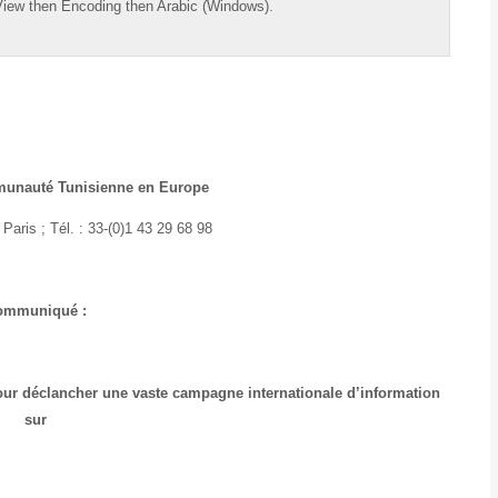
View
then
Encoding
then
Arabic (Windows).
mmunauté Tunisienne en Europe
Paris ; Tél. : 33-(0)1 43 29 68 98
ommuniqué :
pour déclancher une vaste campagne internationale d’information
sur