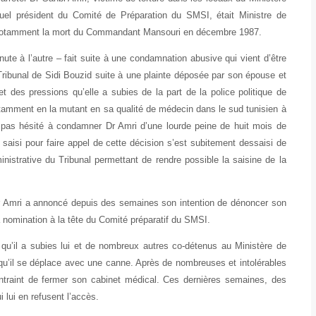
uel président du Comité de Préparation du SMSI, était Ministre de
aîné notamment la mort du Commandant Mansouri en décembre 1987.
 l’autre – fait suite à une condamnation abusive qui vient d’être
Tribunal de Sidi Bouzid suite à une plainte déposée par son épouse et
et des pressions qu’elle a subies de la part de la police politique de
notamment en la mutant en sa qualité de médecin dans le sud tunisien à
n’a pas hésité à condamner Dr Amri d’une lourde peine de huit mois de
saisi pour faire appel de cette décision s’est subitement dessaisi de
ministrative du Tribunal permettant de rendre possible la saisine de la
i a annoncé depuis des semaines son intention de dénoncer son
 nomination à la tête du Comité préparatif du SMSI.
 a subies lui et de nombreux autres co-détenus au Ministère de
uisqu’il se déplace avec une canne. Après de nombreuses et intolérables
ontraint de fermer son cabinet médical. Ces dernières semaines, des
 lui en refusent l’accès.