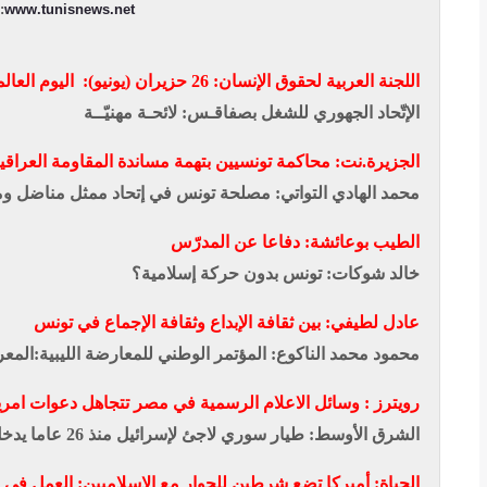
:
www.tunisnews.net
اللجنة العربية لحقوق الإنسان: 26 حزيران (يونيو): اليوم العالمي لمناهضة التعذيب
الإتّحاد الجهوري للشغل بصفاقـس: لائحـة مهنيّــة
الجزيرة.نت: محاكمة تونسيين بتهمة مساندة المقاومة العراقي
محمد الهادي التواتي: مصلحة تونس في إتحاد ممثل مناضل 
الطيب بوعائشة: دفاعا عن المدرّس
خالد شوكات: تونس بدون حركة إسلامية؟
عادل لطيفي: بين ثقافة الإبداع وثقافة الإجماع في تونس
محمود محمد الناكوع: المؤتمر الوطني للمعارضة الليبية:المع
رويترز : وسائل الاعلام الرسمية في مصر تتجاهل دعوات امري
الشرق الأوسط: طيار سوري لاجئ لإسرائيل منذ 26 عاما يدخل السجن لإيوائه من التشرد
الحياة: أميركا تضع شرطين للحوار مع الإسلاميين: العمل في 