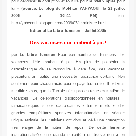
pour dénoncer la corruption et tout ira pour le mieux après pour
lui »
(Source: Le blog de Mokhtar YAHYAOUI, le 21 juillet
2006 à 10h11 PM)
Lien:
http://yahyaoui.blogspot.com/2006/07/le-ministre.html
Editorial Le Libre Tunisien – Juillet 2006
Des vacances qui tombent à pic !
par Le Libre Tunisien
Pour bon nombre de tunisiens, les
vacances d’été tombent à pic. En plus de posséder la
caractéristique de se reproduire à date fixe, ces vacances
présentent en réalité une nécessité réparatrice certaine. Non
seulement pour chacun mais pour le pays tout entier. Il est vrai,
me diriez-vous, que la Tunisie n’est pas en reste en matière de
vacances. De célébrations disproportionnées en horaires «
ramadanesques », des sacro-saintes « temps morts », des
grandes compétitions sportives internationales en séance
unique estivale, les tunisiens ont dors et déjà une conception
très élargie de la notion de repos. De cette farnienté
institutionnalisée, une grande majorité n’en trouve rien à en