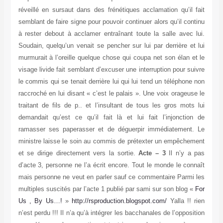
réveillé en sursaut dans des frénétiques acclamation qu’il fait
semblant de faire signe pour pouvoir continuer alors qu’il continu
à rester debout à acclamer entraînant toute la salle avec lui.
Soudain, quelqu’un venait se pencher sur lui par derrière et lui
murmurait à l’oreille quelque chose qui coupa net son élan et le
visage livide fait semblant d’excuser une interruption pour suivre
le commis qui se tenait derrière lui qui lui tend un téléphone non
raccroché en lui disant « c’est le palais ». Une voix orageuse le
traitant de fils de p.. et l’insultant de tous les gros mots lui
demandait qu’est ce qu’il fait là et lui fait l’injonction de
ramasser ses paperasser et de déguerpir immédiatement. Le
ministre laisse le soin au commis de prétexter un empêchement
et se dirige directement vers la sortie.
Acte – 3
Il n’y a pas
d’acte 3, personne ne l’a écrit encore. Tout le monde le connaît
mais personne ne veut en parler sauf ce commentaire Parmi les
multiples suscités par l’acte 1 publié par sami sur son blog
«
For
Us , By Us…!
»
http://rsproduction.blogspot.com/
Yalla !! rien
n’est perdu !!! Il n’a qu’à intégrer les bacchanales de l’opposition