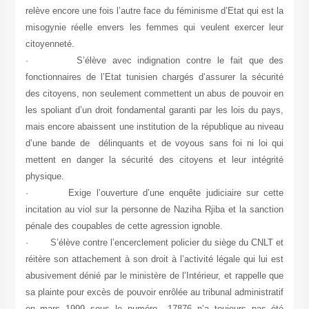
relève encore une fois l’autre face du féminisme d’Etat qui est la
misogynie réelle envers les femmes qui veulent exercer leur
citoyenneté.
· S’élève avec indignation contre le fait que des
fonctionnaires de l’Etat tunisien chargés d’assurer la sécurité
des citoyens, non seulement commettent un abus de pouvoir en
les spoliant d’un droit fondamental garanti par les lois du pays,
mais encore abaissent une institution de la république au niveau
d’une bande de délinquants et de voyous sans foi ni loi qui
mettent en danger la sécurité des citoyens et leur intégrité
physique.
· Exige l’ouverture d’une enquête judiciaire sur cette
incitation au viol sur la personne de Naziha Rjiba et la sanction
pénale des coupables de cette agression ignoble.
· S’élève contre l’encerclement policier du siège du CNLT et
réitère son attachement à son droit à l’activité légale qui lui est
abusivement dénié par le ministère de l’Intérieur, et rappelle que
sa plainte pour excès de pouvoir enrôlée au tribunal administratif
en mars 1999 sous le numéro 17876 n’a toujours pas été