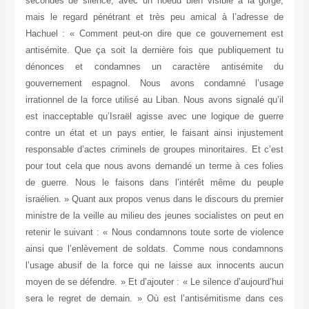
secondes de silence, avec un noeud bien visible à la gorge,
mais le regard pénétrant et très peu amical à l’adresse de
Hachuel : « Comment peut-on dire que ce gouvernement est
antisémite. Que ça soit la dernière fois que publiquement tu
dénonces et condamnes un caractère antisémite du
gouvernement espagnol. Nous avons condamné l’usage
irrationnel de la force utilisé au Liban. Nous avons signalé qu’il
est inacceptable qu’Israël agisse avec une logique de guerre
contre un état et un pays entier, le faisant ainsi injustement
responsable d’actes criminels de groupes minoritaires. Et c’est
pour tout cela que nous avons demandé un terme à ces folies
de guerre. Nous le faisons dans l’intérêt même du peuple
israélien. » Quant aux propos venus dans le discours du premier
ministre de la veille au milieu des jeunes socialistes on peut en
retenir le suivant : « Nous condamnons toute sorte de violence
ainsi que l’enlèvement de soldats. Comme nous condamnons
l’usage abusif de la force qui ne laisse aux innocents aucun
moyen de se défendre. » Et d’ajouter : « Le silence d’aujourd’hui
sera le regret de demain. » Où est l’antisémitisme dans ces