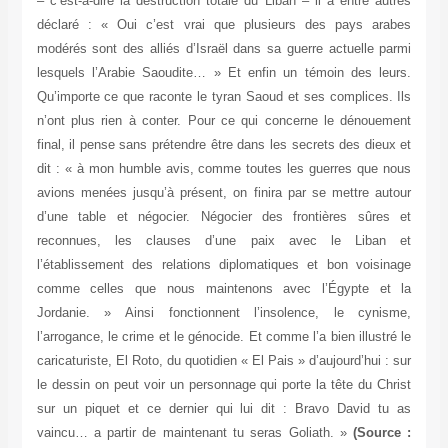
– c’est-à-dire la destruction totale du Liban – il a entre autres
déclaré : « Oui c’est vrai que plusieurs des pays arabes
modérés sont des alliés d’Israël dans sa guerre actuelle parmi
lesquels l’Arabie Saoudite… » Et enfin un témoin des leurs.
Qu’importe ce que raconte le tyran Saoud et ses complices. Ils
n’ont plus rien à conter. Pour ce qui concerne le dénouement
final, il pense sans prétendre être dans les secrets des dieux et
dit : « à mon humble avis, comme toutes les guerres que nous
avions menées jusqu’à présent, on finira par se mettre autour
d’une table et négocier. Négocier des frontières sûres et
reconnues, les clauses d’une paix avec le Liban et
l’établissement des relations diplomatiques et bon voisinage
comme celles que nous maintenons avec l’Égypte et la
Jordanie. » Ainsi fonctionnent l’insolence, le cynisme,
l’arrogance, le crime et le génocide. Et comme l’a bien illustré le
caricaturiste, El Roto, du quotidien « El Pais » d’aujourd’hui : sur
le dessin on peut voir un personnage qui porte la tête du Christ
sur un piquet et ce dernier qui lui dit : Bravo David tu as
vaincu… a partir de maintenant tu seras Goliath. »
(Source :