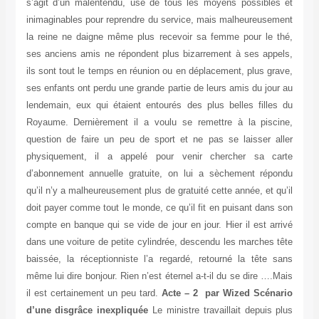
s’agit d’un malentendu, use de tous les moyens possibles et
inimaginables pour reprendre du service, mais malheureusement
la reine ne daigne même plus recevoir sa femme pour le thé,
ses anciens amis ne répondent plus bizarrement à ses appels,
ils sont tout le temps en réunion ou en déplacement, plus grave,
ses enfants ont perdu une grande partie de leurs amis du jour au
lendemain, eux qui étaient entourés des plus belles filles du
Royaume. Dernièrement il a voulu se remettre à la piscine,
question de faire un peu de sport et ne pas se laisser aller
physiquement, il a appelé pour venir chercher sa carte
d’abonnement annuelle gratuite, on lui a sèchement répondu
qu’il n’y a malheureusement plus de gratuité cette année, et qu’il
doit payer comme tout le monde, ce qu’il fit en puisant dans son
compte en banque qui se vide de jour en jour. Hier il est arrivé
dans une voiture de petite cylindrée, descendu les marches tête
baissée, la réceptionniste l’a regardé, retourné la tête sans
même lui dire bonjour. Rien n’est éternel a-t-il du se dire ….Mais
il est certainement un peu tard.
Acte – 2 par Wized
Scénario
d’une disgrâce inexpliquée
Le ministre travaillait depuis plus