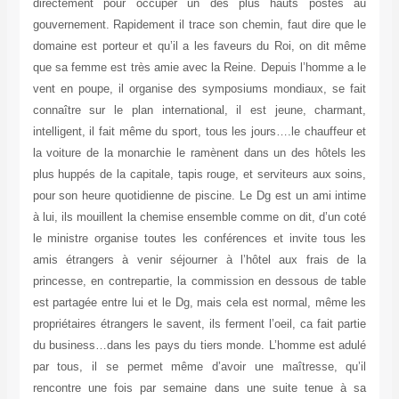
directement pour occuper un des plus hauts postes au
gouvernement. Rapidement il trace son chemin, faut dire que le
domaine est porteur et qu’il a les faveurs du Roi, on dit même
que sa femme est très amie avec la Reine. Depuis l’homme a le
vent en poupe, il organise des symposiums mondiaux, se fait
connaître sur le plan international, il est jeune, charmant,
intelligent, il fait même du sport, tous les jours….le chauffeur et
la voiture de la monarchie le ramènent dans un des hôtels les
plus huppés de la capitale, tapis rouge, et serviteurs aux soins,
pour son heure quotidienne de piscine. Le Dg est un ami intime
à lui, ils mouillent la chemise ensemble comme on dit, d’un coté
le ministre organise toutes les conférences et invite tous les
amis étrangers à venir séjourner à l’hôtel aux frais de la
princesse, en contrepartie, la commission en dessous de table
est partagée entre lui et le Dg, mais cela est normal, même les
propriétaires étrangers le savent, ils ferment l’oeil, ca fait partie
du business…dans les pays du tiers monde. L’homme est adulé
par tous, il se permet même d’avoir une maîtresse, qu’il
rencontre une fois par semaine dans une suite tenue à sa