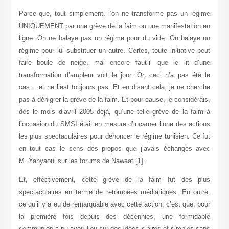
Parce que, tout simplement, l’on ne transforme pas un régime
UNIQUEMENT par une grève de la faim ou une manifestation en
ligne. On ne balaye pas un régime pour du vide. On balaye un
régime pour lui substituer un autre. Certes, toute initiative peut
faire boule de neige, mai encore faut-il que le lit d’une
transformation d’ampleur voit le jour. Or, ceci n’a pas été le
cas… et ne l’est toujours pas. Et en disant cela, je ne cherche
pas à dénigrer la grève de la faim. Et pour cause, je considérais,
dès le mois d’avril 2005 déjà, qu’une telle grève de la faim à
l’occasion du SMSI était en mesure d’incarner l’une des actions
les plus spectaculaires pour dénoncer le régime tunisien. Ce fut
en tout cas le sens des propos que j’avais échangés avec
M. Yahyaoui sur les forums de Nawaat [
1
].
Et, effectivement, cette grève de la faim fut des plus
spectaculaires en terme de retombées médiatiques. En outre,
ce qu’il y a eu de remarquable avec cette action, c’est que, pour
la première fois depuis des décennies, une formidable
communion a pu avoir lieu sur des idées claires et simples sans