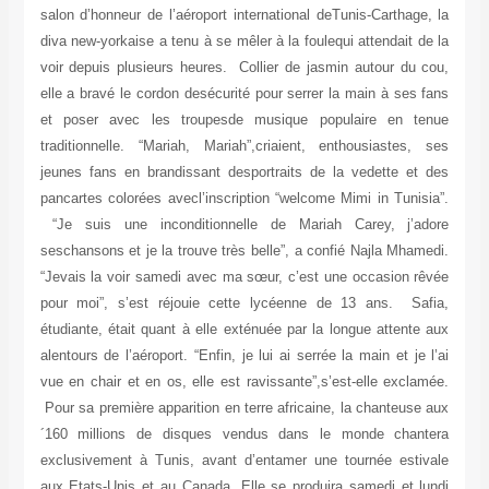
salon d’honneur de l’aéroport international deTunis-Carthage, la
diva new-yorkaise a tenu à se mêler à la foulequi attendait de la
voir depuis plusieurs heures. Collier de jasmin autour du cou,
elle a bravé le cordon desécurité pour serrer la main à ses fans
et poser avec les troupesde musique populaire en tenue
traditionnelle. “Mariah, Mariah”,criaient, enthousiastes, ses
jeunes fans en brandissant desportraits de la vedette et des
pancartes colorées avecl’inscription “welcome Mimi in Tunisia”.
“Je suis une inconditionnelle de Mariah Carey, j’adore
seschansons et je la trouve très belle”, a confié Najla Mhamedi.
“Jevais la voir samedi avec ma sœur, c’est une occasion rêvée
pour moi”, s’est réjouie cette lycéenne de 13 ans. Safia,
étudiante, était quant à elle exténuée par la longue attente aux
alentours de l’aéroport. “Enfin, je lui ai serrée la main et je l’ai
vue en chair et en os, elle est ravissante”,s’est-elle exclamée.
Pour sa première apparition en terre africaine, la chanteuse aux
´160 millions de disques vendus dans le monde chantera
exclusivement à Tunis, avant d’entamer une tournée estivale
aux Etats-Unis et au Canada. Elle se produira samedi et lundi