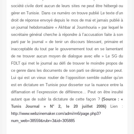
société civile dont aucun de leurs sites ne peut être hébergé ou
gérer en Tunisie. Dans ce numéro on trouve publié Le texte d’un
droit de réponse envoyé depuis le mos de mai et jamais publié à
un journal hebdomadaire « Akhbar al Joumhouria » par lequel le
secrétaire général cherche à répondre à l’accusation faite à son
parti par le journal « de tenir un discours blessant, primaire et
inacceptable du tout par le gouvernement tout en se lamentant
de ne trouver aucun moyen de dialogue avec elle » Le SG du
FDLT qui met le journal au défi de trouver le moindre propos de
ce genre dans les documents de son parti se dérange pour peut.
Lui qui est un vieux routier de l’opposition semble oublier qu’on
est en dictature en Tunisie pour disserter sur la nuance entre la
diffamation et l’expression de différence… Peut on être insulté
autant que de subir la dictature de cette façon ?
(Source : «
Tunis Journal » N° 2, le 20 juillet 2006)
Lien :
http://www.webzinemaker.com/admi/m6/page.php3?
num_web=38559&rubr=3&id=305885