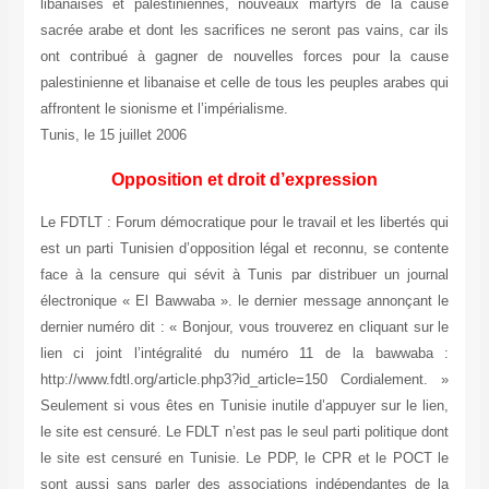
libanaises et palestiniennes, nouveaux martyrs de la cause
sacrée arabe et dont les sacrifices ne seront pas vains, car ils
ont contribué à gagner de nouvelles forces pour la cause
palestinienne et libanaise et celle de tous les peuples arabes qui
affrontent le sionisme et l’impérialisme.
Tunis, le 15 juillet 2006
Opposition et droit d’expression
Le FDTLT : Forum démocratique pour le travail et les libertés qui
est un parti Tunisien d’opposition légal et reconnu, se contente
face à la censure qui sévit à Tunis par distribuer un journal
électronique « El Bawwaba ». le dernier message annonçant le
dernier numéro dit :
« Bonjour, vous trouverez en cliquant sur le
lien ci joint l’intégralité du numéro 11 de la bawwaba :
http://www.fdtl.org/article.php3?id_article=150 Cordialement. »
Seulement si vous êtes en Tunisie inutile d’appuyer sur le lien,
le site est censuré. Le FDLT n’est pas le seul parti politique dont
le site est censuré en Tunisie. Le PDP, le CPR et le POCT le
sont aussi sans parler des associations indépendantes de la