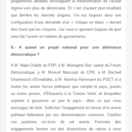
programmes détaillés envisageant la transformation de l’actuel
régime vers plus de démocratie. Et c’est d’autant plus troublant
que derrière les éternels slogans, l’on est toujours dans une
configuration d’une demande d’un « chèque en blanc » devant
être fourni par les citoyens. Car ceux-ci ignorent toujours de quoi
sera fait l’avenir en matière de gouvernance.
II.- A quand un projet national pour une alternance
démocratique ?
A M. Najib Chabbi du PDP, à M. Mostapha Ben Jaafar du Forum
Démocratique, à M. Moncef Marzouki du CPR, à M. Rached
Ghannouchi d’Ennahdha, à M. Hamma Hammami du POCT et à
toutes les autres forces politiques que compte le pays, jeunes
ou moins jeunes, d’Elkarama à la Tunisie Verte -et lesquelles
aspirent à gouverner un jour le pays-, dites ce que vous
envisagez de faire. Sollicitez l’engagement en faveur d’un avenir
politique fédérateur par ses dénominateurs communs. Clarifiez
vos positions vis-à-vis de cet avenir. Formulez des
engagements fermes sur des dispositions de nature à nous