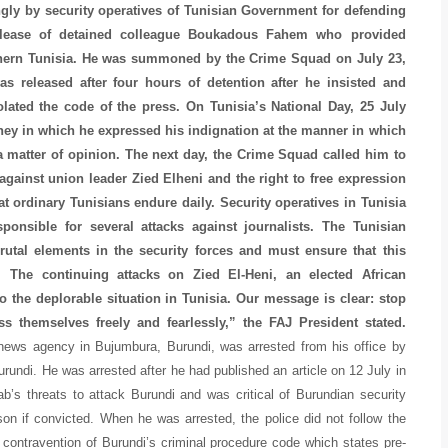
ngly by security operatives of Tunisian Government for defending
elease of detained colleague Boukadous Fahem who provided
uthern Tunisia. He was summoned by the Crime Squad on July 23,
 released after four hours of detention after he insisted and
iolated the code of the press. On Tunisia’s National Day, 25 July
orney in which he expressed his indignation at the manner in which
a matter of opinion. The next day, the Crime Squad called him to
 against union leader Zied Elheni and the right to free expression
t ordinary Tunisians endure daily. Security operatives in Tunisia
ponsible for several attacks against journalists. The Tunisian
rutal elements in the security forces and must ensure that this
. The continuing attacks on Zied El-Heni, an elected African
 to the deplorable situation in Tunisia. Our message is clear: stop
s themselves freely and fearlessly,” the FAJ President stated.
news agency in Bujumbura, Burundi, was arrested from his office by
urundi. He was arrested after he had published an article on 12 July in
’s threats to attack Burundi and was critical of Burundian security
son if convicted. When he was arrested, the police did not follow the
 contravention of Burundi’s criminal procedure code which states pre-