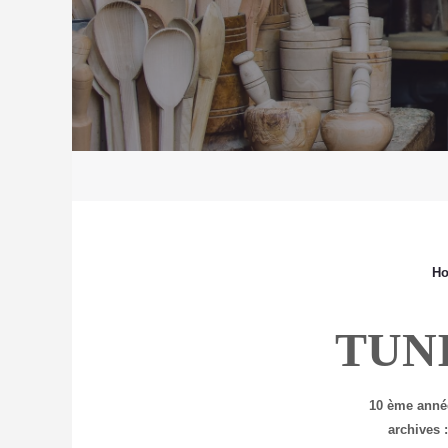
H
TUN
10 ème anné
archives 