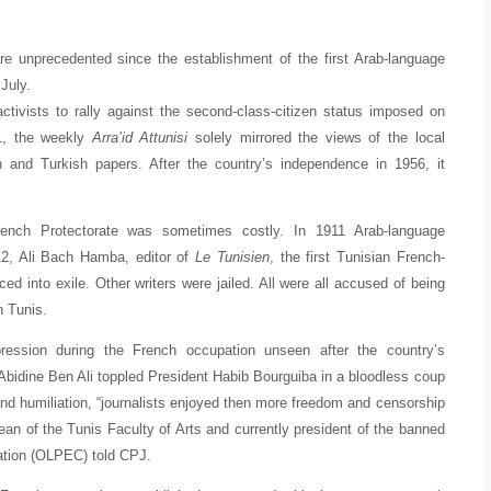
 are unprecedented since the establishment of the first Arab-language
July.
ctivists to rally against the second-class-citizen status imposed on
81, the weekly
Arra’id Attunisi
solely mirrored the views of the local
 and Turkish papers. After the country’s independence in 1956, it
 French Protectorate was sometimes costly. In 1911 Arab-language
12, Ali Bach Hamba, editor of
Le Tunisien
, the first Tunisian French-
 into exile. Other writers were jailed. All were all accused of being
n Tunis.
ression during the French occupation unseen after the country’s
Abidine Ben Ali toppled President Habib Bourguiba in a bloodless coup
and humiliation, “journalists enjoyed then more freedom and censorship
ean of the Tunis Faculty of Arts and currently president of the banned
ation (OLPEC) told CPJ.