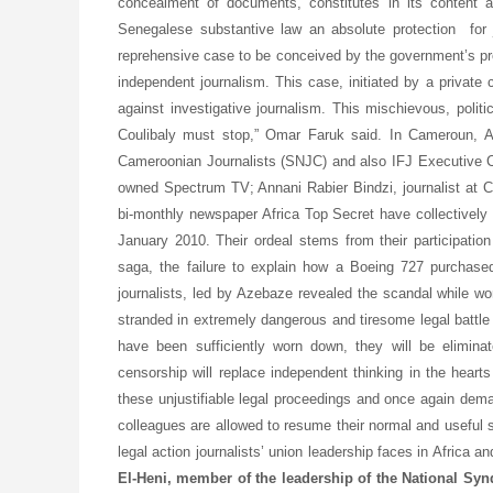
concealment of documents, constitutes in its content a 
Senegalese substantive law an absolute protection for j
reprehensive case to be conceived by the government’s pros
independent journalism. This case, initiated by a private
against investigative journalism. This mischievous, polit
Coulibaly must stop,” Omar Faruk said. In Cameroun, A
Cameroonian Journalists (SNJC) and also IFJ Executive Co
owned Spectrum TV; Annani Rabier Bindzi, journalist at 
bi-monthly newspaper Africa Top Secret have collectively 
January 2010. Their ordeal stems from their participation
saga, the failure to explain how a Boeing 727 purchased 
journalists, led by Azebaze revealed the scandal while wo
stranded in extremely dangerous and tiresome legal battle
have been sufficiently worn down, they will be elimina
censorship will replace independent thinking in the hearts 
these unjustifiable legal proceedings and once again dema
colleagues are allowed to resume their normal and useful se
legal action journalists’ union leadership faces in Africa a
El-Heni, member of the leadership of the National Syn