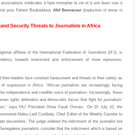
associations médicales à faire triompher la vie et à unir leurs voix à
Liberté pour Fahem Boukaddous
Afef Bennaceur
(traduction ni revue ni
nd Security Threats to Journalists in Africa
ional affiliate of the International Federation of Journalists (IFJ), is
endency towards enactment and enforcement of more repressive,
 their leaders face constant harassment and threats to their safety as
f expression in Africa. “African journalists are increasingly facing
 the independence and credible voice of journalism. Increasingly, these
man rights defenders and democratic forces that fight for journalists’
mation,” says FAJ President Omar Faruk Osman,. On 10 July 10, the
ummoned Abdou Latif Coulibaly, Chief Editor of the Weekly Gazette to
te documents. The judge ordered the indictment of the journalist but
 Senegalese journalists consider that the indictment which is based on