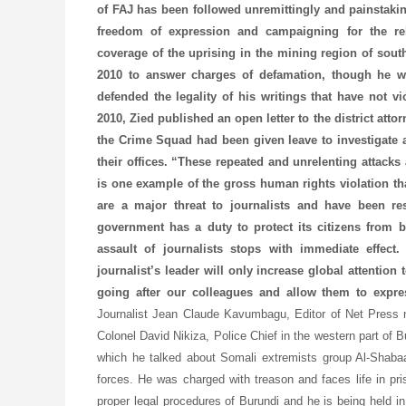
of FAJ has been followed unremittingly and painstaki
freedom of expression and campaigning for the r
coverage of the uprising in the mining region of so
2010 to answer charges of defamation, though he was
defended the legality of his writings that have not v
2010, Zied published an open letter to the district att
the Crime Squad had been given leave to investigate 
their offices. “These repeated and unrelenting attacks
is one example of the gross human rights violation tha
are a major threat to journalists and have been res
government has a duty to protect its citizens from b
assault of journalists stops with immediate effect
journalist’s leader will only increase global attention
going after our colleagues and allow them to expres
Journalist Jean Claude Kavumbagu, Editor of Net Press 
Colonel David Nikiza, Police Chief in the western part of B
which he talked about Somali extremists group Al-Shabaab
forces. He was charged with treason and faces life in pri
proper legal procedures of Burundi and he is being held in