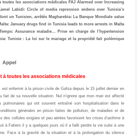
 toutes les associations médicales
FAJ Alarmed over Increasing
amel Labidi: Circle of media repression widens over Tunisia’s
 dont un Tunisien, arrêtés
Magharebia: La Banque Mondiale salue
alta: January drugs find in Tunisia leads to more arrests in Malta
Temps: Assurance maladie… Prise en charge de l’hypertension
a: Tunisie : La loi sur le mariage et la propriété fait polémique
Appel
 à toutes les associations médicales
t enfermé à la prison civile de Gafsa depuis le 15 juillet dernier en
 fait de sa nouvelle situation. Nul n’ignore que mon mari est affecté
s pulmonaires qui ont souvent entraîné son hospitalisation dans le
onditions générales en prison faites de pollution, de maladies et de
 des cellules exigües et peu aérées favorisent les crises d’asthme à
vé à Fahem il y a quelques jours où il a failli perdre la vie suite à une
e. Face à la gravité de la situation et à la prolongation du silence