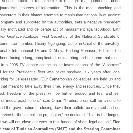
serious attack to the principle of the right that guarantees under
ournalists’ sources of information. “This is the most shocking and
ecutors in their blatant attempts to manipulate national laws against
 company and supported by the authorities, sets a negative precedent
ically motivated and deliberate act of harassment against Abdou Latif
lex Gustave Azebaze, First Secretary of the National Syndicate of
mmittee member, Thierry Ngongang, Editor-in-Chief of the privately-
Canal 2 International TV and Dr Aboya Endong Manasse, Editor of the
been facing a long, complicated, devastating and tiresome trial since
 in a 2008 TV debate on the police investigations of the “Albatross”
for the President’s fleet was never received, six years after local
rking for
Le Message
r. “Our Cameroonian colleagues are held up and
 that meant to take away their time, energy and resources. Once they
ted, freedom of the press will be further eroded and fear and self
of media practitioners,” said Omar. “I reiterate our call for an end to
nd the grave action of closing down their outlets be reversed and our
rvice to the journalistic profession,” he declared. “This is the longest
nd we will not close our eyes to this facade of sham legal action.”
Zied
dicate of Tunisian Journalists (SNJT) and the Steering Committee