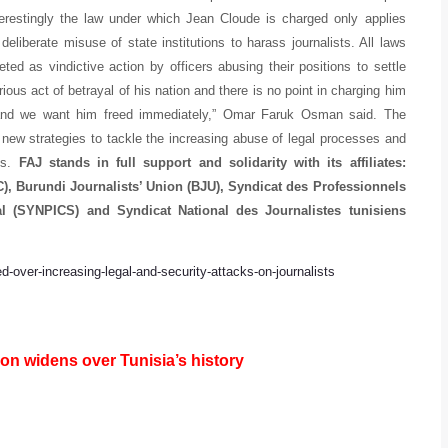
 Interestingly the law under which Jean Cloude is charged only applies
eliberate misuse of state institutions to harass journalists. All laws
ed as vindictive action by officers abusing their positions to settle
s act of betrayal of his nation and there is no point in charging him
al and we want him freed immediately,” Omar Faruk Osman said. The
 new strategies to tackle the increasing abuse of legal processes and
ts.
FAJ stands in full support and solidarity with its affiliates:
), Burundi Journalists’ Union (BJU), Syndicat des Professionnels
l (SYNPICS) and Syndicat National des Journalistes tunisiens
rmed-over-increasing-legal-and-security-attacks-on-journalists
ion widens over Tunisia’s history