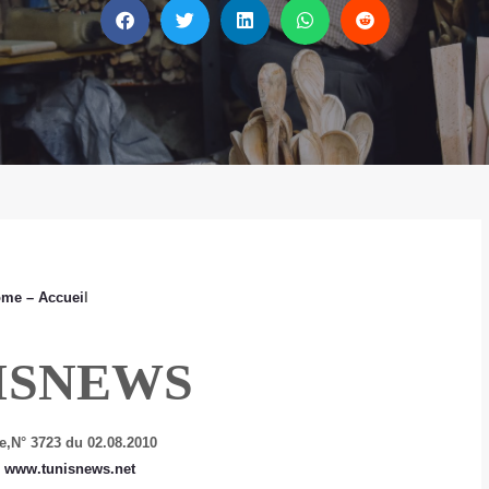
ome
– Accuei
l
ISNEWS
e,
N° 3723 du 02.08.2010
:
www.tunisnews.net