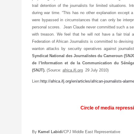
trail detention of the journalists for limited situations.
during war time. “This has no other explanation except a d
were bypassed in circumstances that can only be interpret
personal scores. Jean Claude never committed such a seriou
with treason. We feel that he will not have a fair tri
Federation of African Journalists is committed to devising
wanton attacks by security operatives against journalis
Syndicat National des Journalistes du Cameroun (SNJC
de l’Information et de la Communication du Sénéga
(SNJT).
(Source:
africa.ifj.org
29 July 2010)
Lien:
http://africa.ifj.org/en/articles/african-journalists-ala
Circle of media repress
By
Kamel Labidi
/CPJ Middle East Representative