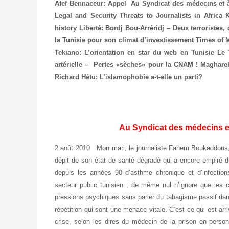
Afef Bennaceur: Appel Au Syndicat des médecins et à
Legal and Security Threats to Journalists in Africa
K
history
Liberté: Bordj Bou-Arréridj – Deux terroristes,
la Tunisie pour son climat d’investissement
Times of M
Tekiano: L’orientation en star du web en Tunisie
Le 
artérielle – Pertes «sèches» pour la CNAM !
Magharebi
Richard Hétu: L’islamophobie a-t-elle un parti?
Au Syndicat des médecins et
2 août 2010 Mon mari, le journaliste Fahem Boukaddous, es
dépit de son état de santé dégradé qui a encore empiré du
depuis les années 90 d’asthme chronique et d’infection
secteur public tunisien ; de même nul n’ignore que les c
pressions psychiques sans parler du tabagisme passif dans
répétition qui sont une menace vitale. C’est ce qui est arri
crise, selon les dires du médecin de la prison en personn