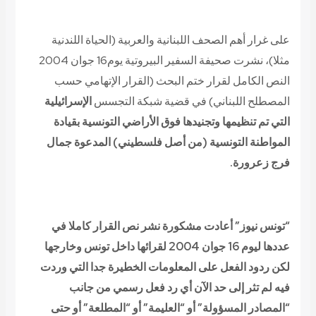
على غرار أهم الصحف اللبنانية والعربية (الحياة اللندنية
مثلا)، نشرت صحيفة
السفير
البيروتية يوم
16 جوان 2004
النص الكامل لقرار ختم البحث (القرار الإتهامي حسب
المصطلح اللبناني) في قضية شبكة التجسس
الإسرائيلية
ال
تي تم تنظيمها وتجنيدها فوق الأراضي التونسية بقيادة
المواطنة التونسية (من أصل فلسطيني) المدعوة
جمال
فرج
زعرورة
.
“تونس نيوز” أعادت مشكورة نشر نص القرار كاملا في
عددها ليوم 16 جوان 2004 لقرائها داخل تونس وخارجها
لكن ردود الفعل على المعلومات الخطيرة جدا التي وردت
فيه لم تثر إلى حد الآن أي رد فعل رسمي من جانب
“المصادر المسؤولة” أو “العليمة” أو “المطلعة” أو حتى