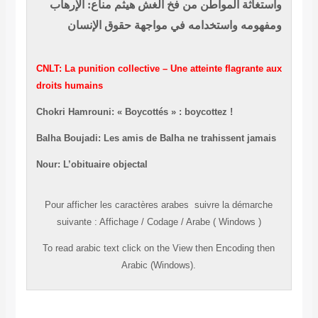
واستغاثة المواطن من فخ الغش
هيثم مناع: الإرهاب
ومفهومه واستخدامه في مواجهة حقوق الإنسان
CNLT: La punition collective – Une atteinte flagrante aux
droits humains
Chokri Hamrouni: « Boycottés » : boycottez !
Balha Boujadi: Les amis de Balha ne trahissent jamais
Nour: L’obituaire objectal
Pour afficher les caractères
arabes
suivre la démarche
suivante
:
Affichage
/
Codage
/
Arabe ( Windows )
To read
arabic
text click on the
View
then
Encoding
then
Arabic (Windows).