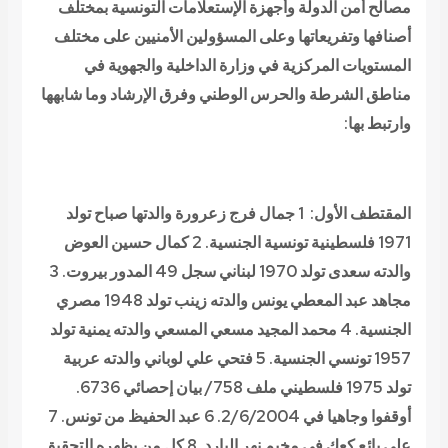
مصالح أمن الدولة وأجهزة الإستعلامات التونسية بمختلف
أصنافها وتفريعاتها وعلى المسؤولين الأمنيين على مختلف
المستويات المركزية في وزارة الداخلية والجهوية في
مناطق الشرطة والحرس الوطني وفرق الإرشاد وما شابهها
وارتبط بها:
المقتطف الأول
:
1 جمال فرج زعرورة والدتها صباح تولد
1971 فلسطينية تونسية الجنسية.
2 كمال حسين العوض
والدته سعدى تولد 1970 لبناني سجل 49 المدور بيروت.
3
مجاهد عبد المعطي يونس والدته زينب تولد 1948 مصري
الجنسية.
4 محمد المجيد مسعي المسعي والدته يمنية تولد
1957 تونسي الجنسية.
5 فتحي علي لوباني والدته عربية
تولد 1975 فلسطيني ملف 758/ بيان إحصائي 6736.
أوقفوا وجاهيا في 2/6/2004.
6 عبد الحفيظ من تونس.
7
علي بائع كعك في مخيم نهر البارد.
8 كل من يظهره التحقيق.