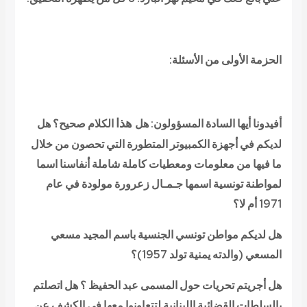
الحزمة الأولى من الأسئلة:
ه
ذ
ا
أفيدونا أيها السادة المسؤولون: هل
الكلام صحيح؟ هل
لديكم في أجهزة الكمبيوتر المتطورة التي تحصون من خلال
ما فيها من معلومات ومعطيات كاملة شاملة أنفاسنا اسما
لمواطنة تونسية اسمها جـمـال زعرورة مولودة في عام
1971 أم لا؟
هل لديكم مواطن تونسي الجنسية باسم
المجيد مسعي
المسعي
(
والدته يمنية تولد 1957
)؟
هل أجريتم تحريات حول المسمى عبد الحفيظ ؟ هل اتصلتم
بالسلطات القضائية اللبنانية لتتعاونوا معها في الكشف عن