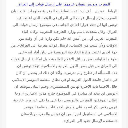
المغرب وتونس تنفيان عزمهما على إرسال قوات إلى العراق
الرباط ـ تونس ـ أ.ف.ب
: نفت السلطات المغربية معلومات افادت بان
المغرب يعتزم إرسال قوات الى العراق في الوقت الذي اعلنت فيه
تونس انها لن تتخذ قرارا احادي الجانب في موضوع ارسال قوات الى
العراق. وقال متحدث باسم وزارة الخارجية المغربية لوكالة انباء
المغرب العربي أول من أمس انه «لم يكن واردا في أي وقت من
الاوقات ولأي سبب من الاسباب، ارسال قوات مغربية الى العراق». من
جهة اخرى اعلنت وزارة الخارجية التونسية في بيان أفاد انه «على
ضوء ما تداولته بعض وسائل الاعلام العالمية حول امكانية ارسال قوات
الى العراق من قبل بعض الدول العربية والاسلامية، تؤكد تونس ان
هذه المسألة لم تطرح ولم تدرس». وأكد ان ذلك لم يحصل ان كان
في «اطار جامعة الدول العربية او في نطاق منظمة المؤتمر الاسلامي
خلال الاجتماعات الاخيرة لهاتين المنظمتين». وختم البيان موضحا ان
«تونس لن تتخذ اي مبادرة في الموضوع خارج هذين الاطارين». وجاء
إعلان الموقفين المغربي والتونسي ردا على ما نقل عن وزير خارجية
عربي رفض ذكر اسمه على هامش اجتماعات منظمة المؤتمر
الاسلامي في اسطنبول اخيرا، من ان تونس والمغرب وباكستان
«مستعدة لإرسال جنود الى العراق».