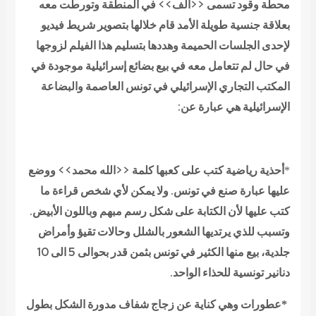
محطة وقود تسمى <<ألف>> في المنطقة وتورطت معه
بعلاقة جنسية طويلة الأمد قام خلالها بتصوير شريط فيديو
لإحدى الجلسات الحميمة وهددها بتسليم هذا الفيلم لزوجها
في حال لم تتعامل معه في بيع بضائع إسرائيلية موجودة في
المكتب التجاري الإسرائيلي في تونس العاصمة والبضاعة
الإسرائيلية هي عبارة عن:
أحذية رياضية كتب على كعبها كلمة <<الله محمد>> ووضع
*
عليها عبارة صنع في تونس. ولا يمكن لأي شخص قراءة ما
كتب عليها لأن الكتابة على شكل رسم مبهم وباللون الأبيض.
وتسبب للذي يرتديها الشعور بالشلل وحالات تقيؤ وأمراض
جلدية، بيع منها الكثير في تونس بثمن قدر بحوالى 5 الى 10
دنانير تونسية للحذاء الواحد.
عطورات وهي كناية عن زجاج شفاف مدورة الشكل بطول
*