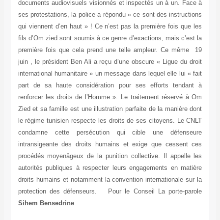
documents audiovisuels visionnés et inspectés un à un. Face à
ses protestations, la police a répondu « ce sont des instructions
qui viennent d’en haut » ! Ce n’est pas la première fois que les
fils d’Om zied sont soumis à ce genre d’exactions, mais c’est la
première fois que cela prend une telle ampleur. Ce même 19
juin , le président Ben Ali a reçu d’une obscure « Ligue du droit
international humanitaire » un message dans lequel elle lui « fait
part de sa haute considération pour ses efforts tendant à
renforcer les droits de l’Homme ». Le traitement réservé à Om
Zied et sa famille est une illustration parfaite de la manière dont
le régime tunisien respecte les droits de ses citoyens. Le CNLT
condamne cette persécution qui cible une défenseure
intransigeante des droits humains et exige que cessent ces
procédés moyenâgeux de la punition collective. Il appelle les
autorités publiques à respecter leurs engagements en matière
droits humains et notamment la convention internationale sur la
protection des défenseurs. Pour le Conseil La porte-parole
Sihem Bensedrine