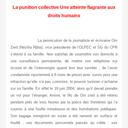
La punition collective Une atteinte flagrante aux
droits humains
La persécution de la journaliste et écrivaine Om
Zied (Néziha Rjiba), vice présidente de l’OLPEC et SG du CPR
s’étend à sa famille. Non satisfait de soumettre son domicile à
une surveillance permanente, de mettre son téléphone sur
écoute et de l’interrompre quand bon leur semble ; de l’avoir
condamnée injustement à 8 mois de prison avec sursis pour une
infraction qu’elle n’a pas commise, le pouvoir tunisien s’acharne
sur sa famille. En effet le 19 juin 2004, alors qu’il devait prendre
un vol pour l’étranger, Amine, le fils de Om zied a été retenu
pendant près de trois heures par la police des frontières qui l’a
soumis à une fouille minutieuse et des humiliations publiques.
Son bagage enregistré en soute a été ramené en surface et
fouillé ; ses documents personnels passés au crible ; ses