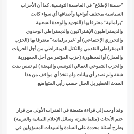
“حسنة الإطلاع” في العاصمة التونسية، كما أن الأحزاب
السياسية بمختلف أنواعها وأصنافها أي سواء كانت
“برلمانية” معترفا بها (التجديد والوحدة الشعبية
والديمقراطيون الإشتراكيون والديمقراطي الوحدوي
والتحرري الإجتماعي) أو “غير برلمانية” معترفا بها (الحزب
الديمقراطي التقدمي والتكتل الديمقراطي من أجل الحريات
والعمل) أو المحظورة (حزب المؤتمر من أجل الجمهورية
والحزب الشيوعي العمالي التونسي والنهضة) لم تنبس ببنت
شفة ولم تصدر أي بيانات ولم تتخ
ذ
أي مواقف من ه
ذ
ا
الحدث
الخطير بل الجلل حسب رأيي المتواضع.
وقد أوحت إلي قراءة متمعنة في الفقرات الأولى من قرار
ختم الأبحاث (مثلما نشرته وسائل الإعلام اللبنانية والعربية)
بطرح أسئلة محددة على السادة والسيدات المسؤولين في