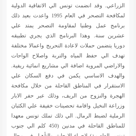
الزراعي. وقد انضمت تونس الي الاتفاقية الدولية
لمكافحة التصحر في العام 1995 واعدت بعيد ذلك
برنامج عمل وطنيا لمقاومة التصحر يمتد علي
عشرين سنة. وهذا البرنامج الذي يجري تطبيقه
دوريا يتضمن حملات لاعادة التحريج واعمالا مختلفة
تهدف الي حفظ المياه والتربة واصلاح الواحات
والاراضي المروية اضافة الي مشاريع انمائية ريفية.
والهدف الاساسي يكمن في دفع السكان علي
الاستقرار في المناطق القاحلة من خلال مكافحة
الهجرة والنزوح من الريف، وذلك عبر حفر الابار
وزراعة النخيل واقامة تحصينات خفيفة علي الكثبان
الرملية لضبط الرمال. الي ذلك تملك تونس معهدا
للمناطق القاحلة في مدنين (450 كلم الي جنوب
تونس العاصمة) لاجراء الابحاث والتأهيل في مجال