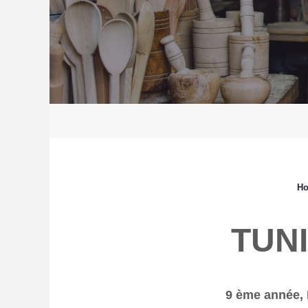
H
TUN
9 ème année,