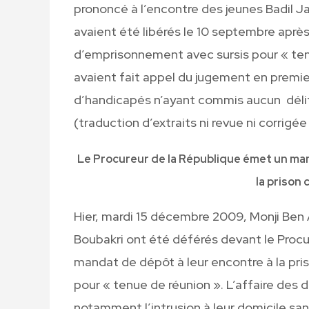
prononcé à l’encontre des jeunes Badil Ja
avaient été libérés le 10 septembre aprè
d’emprisonnement avec sursis pour « ten
avaient fait appel du jugement en premier 
d’handicapés n’ayant commis aucun délit
(traduction d’extraits ni revue ni corrigée
Le Procureur de la République émet un man
la prison 
Hier, mardi 15 décembre 2009, Monji Be
Boubakri ont été déférés devant le Procur
mandat de dépôt à leur encontre à la pri
pour « tenue de réunion ». L’affaire des 
notamment l’intrusion à leur domicile san