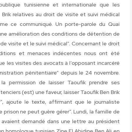
publique tunisienne et internationale que les
rik relatives au droit de visite et suivi médical
firme ce communiqué. Un porte-parole du Quai
 “une amélioration des conditions de détention de
de visite et le suivi médical”. Concernant le droit
onditions et menaces indécentes nous ont été
ue les visites des avocats à l’opposant incarcéré
nistration pénitentiaire” depuis le 24 novembre.
 la permission de laisser Taoufik prendre ses
enciers (est) une faveur, laisser Taoufik Ben Brik
, ajoute le texte, affirmant que le journaliste
prison ne peut guère gérer”. Lundi, la famille de
s avaient demandé dans une lettre au président
on homologue tunisien Zine El Abidine Ben Ali en