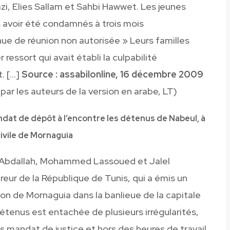
zi, Elies Sallam et Sahbi Hawwet. Les jeunes
s avoir été condamnés à trois mois
ue de réunion non autorisée » Leurs familles
ressort qui avait établi la culpabilité
. […]
Source : assabilonline, 16 décembre 2009
 par les auteurs de la version en arabe, LT)
dat de dépôt à l’encontre les détenus de Nabeul, à
civile de Mornaguia
n Abdallah, Mohammed Lassoued et Jalel
eur de la République de Tunis, qui a émis un
son de Mornaguia dans la banlieue de la capitale
détenus est entachée de plusieurs irrégularités,
s mandat de justice et hors des heures de travail