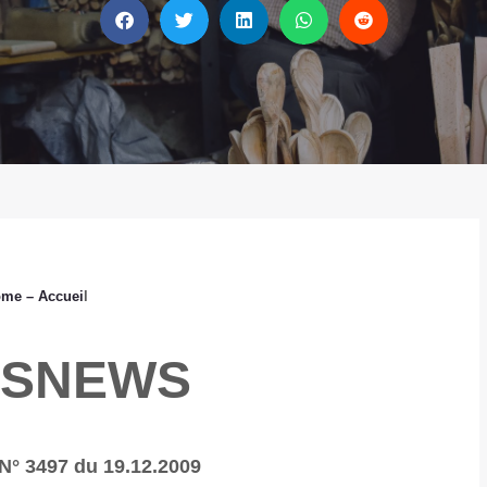
ome
– Accuei
l
ISNEWS
N° 3497 du 19.12.2009