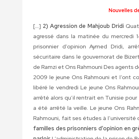
Nouvelles de
[…]
2) Agression de Mahjoub Dridi
Quatr
agressé dans la matinée du mercredi 14
prisonnier d’opinion Aymed Dridi, arr
sécuritaire dans le gouvernorat de Bizer
de Ramzi et Ons Rahmouni Des agents de 
2009 le jeune Ons Rahmouni et l‘ont cond
libéré le vendredi Le jeune Ons Rahmoun
arrêté alors qu’il rentrait en Tunisie pour
a été arrêté la veille. Le jeune Ons Rahm
Rahmouni, fait ses études à l’universit
familles des prisonniers d’opinion en gr
parloir
L’administration de la prison de Bo