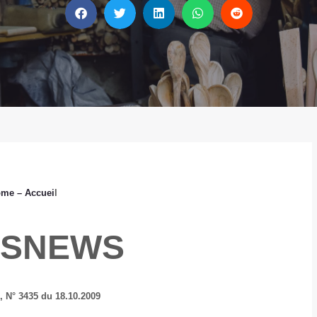
ome
– Accuei
l
ISNEWS
e,
N° 3435 du 18.10.2009