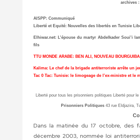
archives
AISPP: Communiqué
Liberté et Equité: Nouvelles des libertés en Tunisie
Lib
Elhiwar.net: L’épouse du martyr Abdelkader Soui’i la
fils
TTU MONDE ARABE: BEN ALI, NOUVEAU BOURGUIBA
Kalima: Le chef de la brigade antiterroriste arrête un jeu
Tac 0 Tac: Tunisie: le limogeage de l’ex-ministre et le
Liberté pour tous les prisonniers politiques Liberté pour
Prisonniers Politiques
43 rue Eldjazira, T
Co
Dans la matinée du 17 octobre, des fa
décembre 2003, nommée loi antiterrori