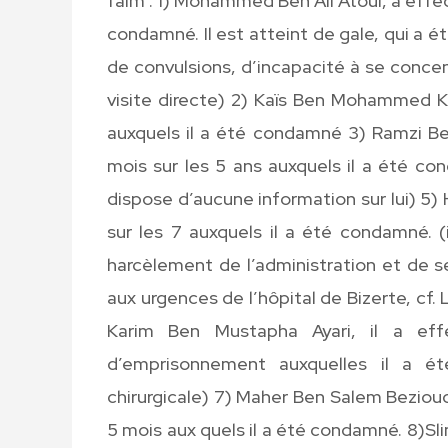
faim : 1) Mohammed Ben Ali Atoui, a effect
condamné. Il est atteint de gale, qui a ét
de convulsions, d’incapacité à se concent
visite directe) 2) Kaïs Ben Mohammed Khi
auxquels il a été condamné 3) Ramzi Be
mois sur les 5 ans auxquels il a été c
dispose d’aucune information sur lui) 5) 
sur les 7 auxquels il a été condamné. (
harcèlement de l’administration et de se
aux urgences de l’hôpital de Bizerte, cf
Karim Ben Mustapha Ayari, il a e
d’emprisonnement auxquelles il a ét
chirurgicale) 7) Maher Ben Salem Beziouch
5 mois aux quels il a été condamné. 8)S