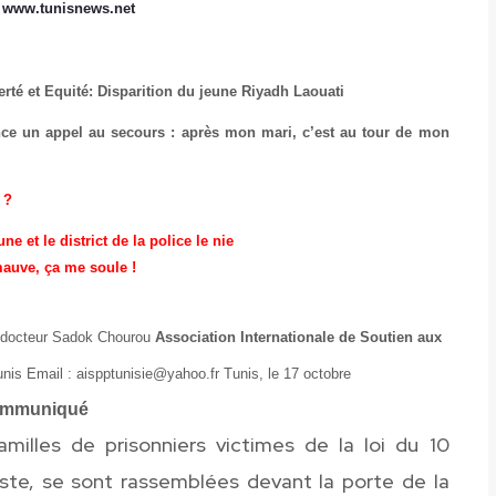
:
www.tunisnews.net
erté et Equité: Disparition du jeune Riyadh Laouati
nce un appel au secours : après mon mari, c’est au tour de mon
 ?
ne et le district de la police le nie
 mauve, ça me soule !
 le docteur Sadok Chourou
Association Internationale de Soutien aux
unis Email : aispptunisie@yahoo.fr Tunis, le 17 octobre
mmuniqué
milles de prisonniers victimes de la loi du 10
ste, se sont rassemblées devant la porte de la