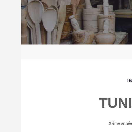
H
TUN
9 ème anné