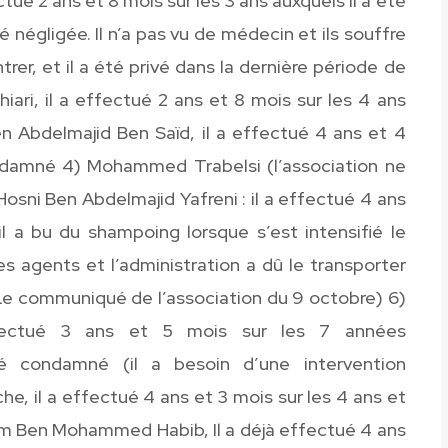
ué 2 ans et 8 mois sur les 3 ans auxquels il a été
é négligée. Il n’a pas vu de médecin et ils souffre
rer, et il a été privé dans la dernière période de
ari, il a effectué 2 ans et 8 mois sur les 4 ans
n Abdelmajid Ben Saïd, il a effectué 4 ans et 4
ondamné 4) Mohammed Trabelsi (l’association ne
Hosni Ben Abdelmajid Yafreni : il a effectué 4 ans
il a bu du shampoing lorsque s’est intensifié le
s agents et l’administration a dû le transporter
. Le communiqué de l’association du 9 octobre) 6)
ffectué 3 ans et 5 mois sur les 7 années
é condamné (il a besoin d’une intervention
e, il a effectué 4 ans et 3 mois sur les 4 ans et
lim Ben Mohammed Habib, Il a déjà effectué 4 ans