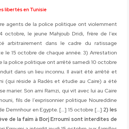
s libertés en Tunisie
e agents de la police politique ont violemment
 octobre, le jeune Mahjoub Dridi, frère de l’ex
êté arbitrairement dans le cadre du ratissage
te le 15 octobre de chaque année. 3) Arrestation
la police politique ont arrêté samedi 10 octobre
uit dans un lieu inconnu. Il avait été arrêté et
i (qui réside à Radès et étudie au Caire) a été
 se marier. Son ami Ramzi, qui vit avec lui au Caire
ouni, fils de l’exprisonnier politique Noureddine
é de Demnhour en Egypte. […] 15 octobre […]
2) les
ève de la faim à Borj Erroumi sont interdites de
rj Erroumi a interdit jeudi 15 octobre aux familles