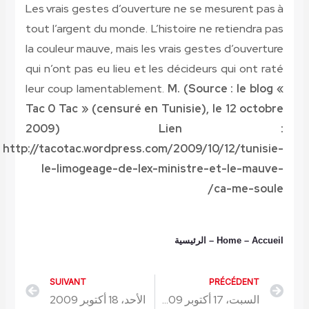
Les vrais gestes d’ouverture ne se mesurent pas à
tout l’argent du monde. L’histoire ne retiendra pas
la couleur mauve, mais les vrais gestes d’ouverture
qui n’ont pas eu lieu et les décideurs qui ont raté
leur coup lamentablement.
M. (Source : le blog «
Tac 0 Tac » (censuré en Tunisie), le 12 octobre
2009) Lien :
http://tacotac.wordpress.com/2009/10/12/tunisie-
le-limogeage-de-lex-ministre-et-le-mauve-
ca-me-soule/
– Accueil
Home
–
الرئيسية
SUIVANT
PRÉCÉDENT
Next
Prev
السبت، 17 أكتوبر 2009
الأحد، 18 أكتوبر 2009