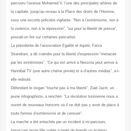
parcouru l’avenue Mohamed V, l’une des principales artères de
la capitale, jusqu’au niveau à la Place des droits de l’Homme,
sous une escorte policière vigilante. “Non à l’extrémisme, non à
la violence, non à la répression”, “oui pour la liberté de presse”,
pouvait-on lire sur certaines pancartes.
La présidente de l’association Egalité et équité, Faïza
Skandrani, a dit craindre pour la liberté d’expression “menacée
par les extrémistes”. “Ce qui est arrivé à Nessma peut arriver à
Hannibal TV (une autre chaîne privée) et à d’autres médias”, a-t-
elle redouté.
Défendant le slogan “touche pas à ma liberté”, Ziad Jaziri, un
jeune infographiste, a renchéri: “La révolution tunisienne nous a
ouvert de nouveaux horizons où il ne doit pas y avoir de place à
toute formes d’extrémisme et de censure”.
La marche a été entachée par un incident à mi-parcours,
lorsqu’une jeune fille voilée a tenté de brandir un écriteau