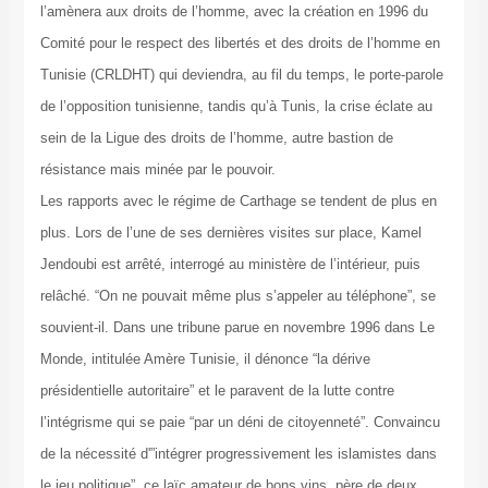
l’amènera aux droits de l’homme, avec la création en 1996 du
Comité pour le respect des libertés et des droits de l’homme en
Tunisie (CRLDHT) qui deviendra, au fil du temps, le porte-parole
de l’opposition tunisienne, tandis qu’à Tunis, la crise éclate au
sein de la Ligue des droits de l’homme, autre bastion de
résistance mais minée par le pouvoir.
Les rapports avec le régime de Carthage se tendent de plus en
plus. Lors de l’une de ses dernières visites sur place, Kamel
Jendoubi est arrêté, interrogé au ministère de l’intérieur, puis
relâché. “On ne pouvait même plus s’appeler au téléphone”, se
souvient-il. Dans une tribune parue en novembre 1996 dans Le
Monde, intitulée Amère Tunisie, il dénonce “la dérive
présidentielle autoritaire” et le paravent de la lutte contre
l’intégrisme qui se paie “par un déni de citoyenneté”. Convaincu
de la nécessité d'”intégrer progressivement les islamistes dans
le jeu politique”, ce laïc amateur de bons vins, père de deux