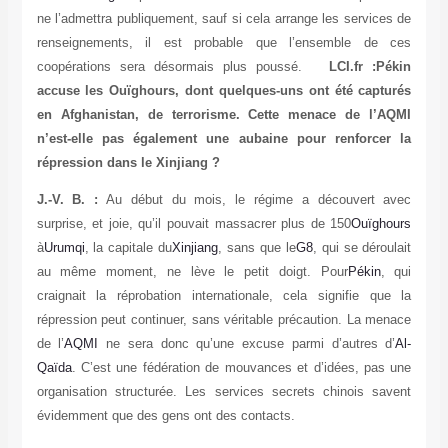
ne l’admettra publiquement, sauf si cela arrange les services de
renseignements, il est probable que l’ensemble de ces
coopérations sera désormais plus poussé.
LCI.fr :
Pékin
accuse les Ouïghours, dont quelques-uns ont été capturés
en Afghanistan, de terrorisme. Cette menace de l’AQMI
n’est-elle pas également une aubaine pour renforcer la
répression dans le Xinjiang ?
J.-V. B. :
Au début du mois, le régime a découvert avec
surprise, et joie, qu’il pouvait massacrer plus de 150
Ouïghours
à
Urumqi
, la capitale du
Xinjiang
, sans que le
G8
, qui se déroulait
au même moment, ne lève le petit doigt. Pour
Pékin
, qui
craignait la réprobation internationale, cela signifie que la
répression peut continuer, sans véritable précaution. La menace
de l’
AQMI
ne sera donc qu’une excuse parmi d’autres d’
Al-
Qaïda
. C’est une fédération de mouvances et d’idées, pas une
organisation structurée. Les services secrets chinois savent
évidemment que des gens ont des contacts.