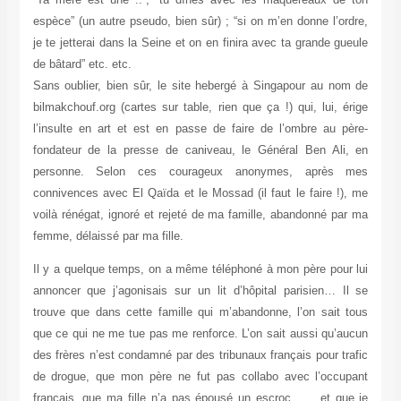
espèce” (un autre pseudo, bien sûr) ; “si on m’en donne l’ordre,
je te jetterai dans la Seine et on en finira avec ta grande gueule
de bâtard” etc. etc.
Sans oublier, bien sûr, le site hebergé à Singapour au nom de
bilmakchouf.org (cartes sur table, rien que ça !) qui, lui, érige
l’insulte en art et est en passe de faire de l’ombre au père-
fondateur de la presse de caniveau, le Général Ben Ali, en
personne. Selon ces courageux anonymes, après mes
connivences avec El Qaïda et le Mossad (il faut le faire !), me
voilà rénégat, ignoré et rejeté de ma famille, abandonné par ma
femme, délaissé par ma fille.
Il y a quelque temps, on a même téléphoné à mon père pour lui
annoncer que j’agonisais sur un lit d’hôpital parisien… Il se
trouve que dans cette famille qui m’abandonne, l’on sait tous
que ce qui ne me tue pas me renforce. L’on sait aussi qu’aucun
des frères n’est condamné par des tribunaux français pour trafic
de drogue, que mon père ne fut pas collabo avec l’occupant
français, que ma fille n’a pas épousé un escroc, …, et que je