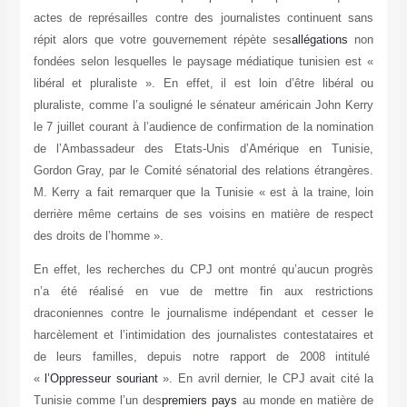
actes de représailles contre des journalistes continuent sans
répit alors que votre gouvernement répète ses
allégations
non
fondées selon lesquelles le paysage médiatique tunisien est «
libéral et pluraliste ». En effet, il est loin d’être libéral ou
pluraliste, comme l’a souligné le sénateur américain John Kerry
le 7 juillet courant à l’audience de confirmation de la nomination
de l’Ambassadeur des Etats-Unis d’Amérique en Tunisie,
Gordon Gray, par le Comité sénatorial des relations étrangères.
M. Kerry a fait remarquer que la Tunisie « est à la traine, loin
derrière même certains de ses voisins en matière de respect
des droits de l’homme ».
En effet, les recherches du CPJ ont montré qu’aucun progrès
n’a été réalisé en vue de mettre fin aux restrictions
draconiennes contre le journalisme indépendant et cesser le
harcèlement et l’intimidation des journalistes contestataires et
de leurs familles, depuis notre rapport de 2008 intitulé
«
l’Oppresseur souriant
». En avril dernier, le CPJ avait cité la
Tunisie comme l’un des
premiers pays
au monde en matière de