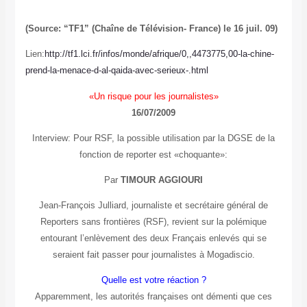
(Source: “TF1” (Chaîne de Télévision- France) le 16 juil. 09)
Lien:
http://tf1.lci.fr/infos/monde/afrique/0,,4473775,00-la-chine-
prend-la-menace-d-al-qaida-avec-serieux-.html
«Un risque pour les journalistes»
16/07/2009
Interview: Pour RSF, la possible utilisation par la DGSE de la
fonction de reporter est «choquante»:
Par
TIMOUR AGGIOURI
Jean-François Julliard, journaliste et secrétaire général de
Reporters sans frontières (RSF), revient sur la polémique
entourant l’enlèvement des deux Français enlevés qui se
seraient fait passer pour journalistes à Mogadiscio.
Quelle est votre réaction ?
Apparemment, les autorités françaises ont démenti que ces