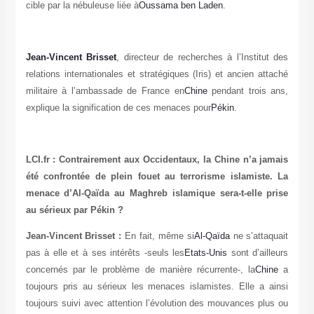
cible par la nébuleuse liée à
Oussama ben Laden
.
Jean-Vincent Brisset
, directeur de recherches à l’Institut des
relations internationales et stratégiques (Iris) et ancien attaché
militaire à l’ambassade de France en
Chine
pendant trois ans,
explique la signification de ces menaces pour
Pékin
.
LCI.fr : Contrairement aux Occidentaux, la Chine n’a jamais
été confrontée de plein fouet au terrorisme islamiste. La
menace d’Al-Qaïda au Maghreb islamique sera-t-elle prise
au sérieux par Pékin ?
Jean-Vincent Brisset :
En fait, même si
Al-Qaïda
ne s’attaquait
pas à elle et à ses intérêts -seuls les
Etats-Unis
sont d’ailleurs
concernés par le problème de manière récurrente-, la
Chine
a
toujours pris au sérieux les menaces islamistes. Elle a ainsi
toujours suivi avec attention l’évolution des mouvances plus ou