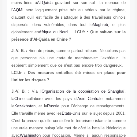
moins liées à
Al-Qaïda
gravitant sur son sol. La menace de
l’
AQMI
sera logiquement prise très au sérieux par le régime,
d’autant qu’il est facile de s’attaquer à des travailleurs chinois
dispersés, donc vulnérables, dans tout le
Maghreb
, et plus
globalement en
Afrique du Nord
.
LCI.fr : Que sait-on sur la
présence d’Al-Qaïda en Chine ?
J.-V. B. :
Rien de précis, comme partout ailleurs. N’oublions pas
que personne n’a une carte de membreavec l’extérieur. Ils
espèrent simplement que ce n’est pas encore trop dangereux.
LCI.fr : Des mesures ont-elles été mises en place pour
limiter les risques ?
J.-V. B. :
Via l’
Organisation de la coopération de Shanghaï
,
la
Chine
collabore avec les pays d’
Asie Centrale
, notamment
le
Kazakhstan
, et la
Russie
pour l’échange de renseignements.
Elle travaille même avec les
Etats-Unis
sur le sujet depuis 2001.
C’est la preuve qu’elle considère le terrorisme islamiste comme
une vraie menace puisqu’elle met de côté la bataille idéologique
avec
Washington
pour l’occasion. Même si aucun responsable