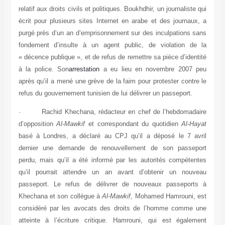
relatif aux droits civils et politiques. Boukhdhir, un journaliste qui
écrit pour plusieurs sites Internet en arabe et des journaux, a
purgé près d’un an d’emprisonnement sur des inculpations sans
fondement d’insulte à un agent public, de violation de la
« décence publique », et de refus de remettre sa pièce d’identité
à la police. Son
arrestation
a eu lieu en novembre 2007 peu
après qu’il a mené une grève de la faim pour protester contre le
refus du gouvernement tunisien de lui délivrer un passeport.
· Rachid Khechana, rédacteur en chef de l’hebdomadaire
d’opposition
Al-Mawkif
et correspondant du quotidien
Al-Hayat
basé à Londres, a déclaré au CPJ qu’il a déposé le 7 avril
dernier une demande de renouvellement de son passeport
perdu, mais qu’il a été informé par les autorités compétentes
qu’il pourrait attendre un an avant d’obtenir un nouveau
passeport. Le refus de délivrer de nouveaux passeports à
Khechana et son collègue à
Al-Mawkif
, Mohamed Hamrouni, est
considéré par les avocats des droits de l’homme comme une
atteinte à l’écriture critique. Hamrouni, qui est également