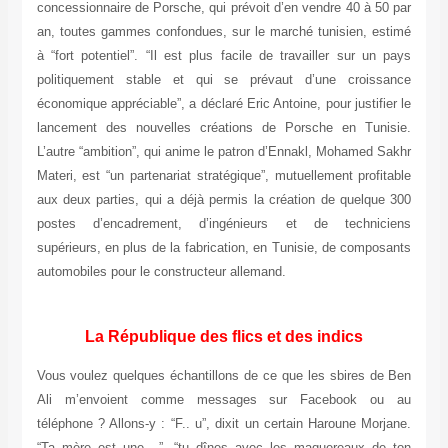
concessionnaire de Porsche, qui prévoit d’en vendre 40 à 50 par
an, toutes gammes confondues, sur le marché tunisien, estimé
à “fort potentiel”. “Il est plus facile de travailler sur un pays
politiquement stable et qui se prévaut d’une croissance
économique appréciable”, a déclaré Eric Antoine, pour justifier le
lancement des nouvelles créations de Porsche en Tunisie.
L’autre “ambition”, qui anime le patron d’Ennakl, Mohamed Sakhr
Materi, est “un partenariat stratégique”, mutuellement profitable
aux deux parties, qui a déjà permis la création de quelque 300
postes d’encadrement, d’ingénieurs et de techniciens
supérieurs, en plus de la fabrication, en Tunisie, de composants
automobiles pour le constructeur allemand.
La République des flics et des indics
Vous voulez quelques échantillons de ce que les sbires de Ben
Ali m’envoient comme messages sur Facebook ou au
téléphone ? Allons-y : “F.. u”, dixit un certain Haroune Morjane.
“Ta mère est une ..”, “tu dînes avec les maquereaux de ton