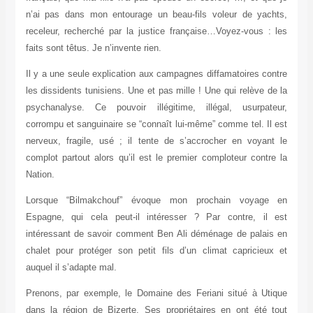
n’ai pas dans mon entourage un beau-fils voleur de yachts,
receleur, recherché par la justice française…Voyez-vous : les
faits sont têtus. Je n’invente rien.
Il y a une seule explication aux campagnes diffamatoires contre
les dissidents tunisiens. Une et pas mille ! Une qui relève de la
psychanalyse. Ce pouvoir illégitime, illégal, usurpateur,
corrompu et sanguinaire se “connaît lui-même” comme tel. Il est
nerveux, fragile, usé ; il tente de s’accrocher en voyant le
complot partout alors qu’il est le premier comploteur contre la
Nation.
Lorsque “Bilmakchouf” évoque mon prochain voyage en
Espagne, qui cela peut-il intéresser ? Par contre, il est
intéressant de savoir comment Ben Ali déménage de palais en
chalet pour protéger son petit fils d’un climat capricieux et
auquel il s’adapte mal.
Prenons, par exemple, le Domaine des Feriani situé à Utique
dans la région de Bizerte. Ses propriétaires en ont été tout