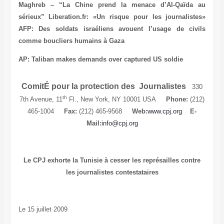
Maghreb – “La Chine prend la menace d’Al-Qaïda au
sérieux”
Liberation.fr: «Un risque pour les journalistes»
AFP: Des soldats israéliens avouent l’usage de civils
comme boucliers humains à Gaza
AP: Taliban makes demands over captured US soldie
ComitÉ pour la protection des Journalistes
330
th
7th Avenue, 11
Fl., New York, NY 10001 USA
Phone:
(212)
465‑1004
Fax:
(212) 465‑9568
Web:
www.cpj.org
E-
Mail:
info@cpj.org
Le CPJ exhorte la Tunisie à cesser les représailles contre
les journalistes contestataires
Le 15 juillet 2009