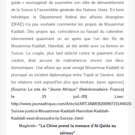
guide » envisagerait de soumettre son idée de démantèlement
de la Suisse à l’assemblée générale des Nations Unies. En terre
helvétique, le Département fédéral des affaires étrangères
(DFAE) n’a pas souhaité commenter les propos de Mouammar
Kaddafi. Des propos qui, coïncidence ou hasard du calendrier,
interviennent quasiment un an après que l’un des fils de
Mouammar Kaddafi, Hannibal, ait été arrêté avec sa femme en
Suisse. Le couple, plus tard relâché contre le paiement d’une
caution, était accusé de maltraitances envers ses deux
domestiques. Une affaire qui avait enragé Mouammar Kaddafi et
provoqué un incident diplomatique entre Tripoli et Genève, dont
les relations sont aujourd’hui plus que tendues. (avec agences)
(Source: Le site de “Jeune Afrique” (Hebdomadaire- France)
le 15 juil.-09) Lien:
http://www.jeuneafrique.com/Article/ARTJAWEB20090715144015/-
Suisse-justice-Mouammar-Kaddafi-Hannibal-Kaddafi-
Kaddafi-veut-dissoudre-la-Suisse-.html
Maghreb
– “La Chine prend la menace d’Al-Qaïda au
sérieux”