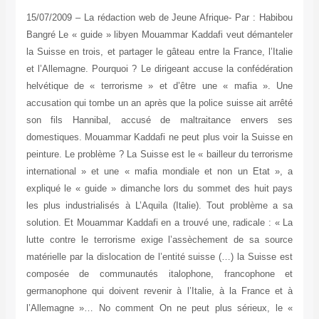
15/07/2009 – La rédaction web de Jeune Afrique- Par : Habibou
Bangré Le « guide » libyen Mouammar Kaddafi veut démanteler
la Suisse en trois, et partager le gâteau entre la France, l’Italie
et l’Allemagne. Pourquoi ? Le dirigeant accuse la confédération
helvétique de « terrorisme » et d’être une « mafia ». Une
accusation qui tombe un an après que la police suisse ait arrêté
son fils Hannibal, accusé de maltraitance envers ses
domestiques. Mouammar Kaddafi ne peut plus voir la Suisse en
peinture. Le problème ? La Suisse est le « bailleur du terrorisme
international » et une « mafia mondiale et non un Etat », a
expliqué le « guide » dimanche lors du sommet des huit pays
les plus industrialisés à L’Aquila (Italie). Tout problème a sa
solution. Et Mouammar Kaddafi en a trouvé une, radicale : « La
lutte contre le terrorisme exige l’assèchement de sa source
matérielle par la dislocation de l’entité suisse (…) la Suisse est
composée de communautés italophone, francophone et
germanophone qui doivent revenir à l’Italie, à la France et à
l’Allemagne »… No comment On ne peut plus sérieux, le «