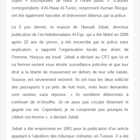
sujets « susceptibles de nuire à l’ordre public ». D’autres
correspondants d’Al-Hiwar Al-Tunisi, notamment Ayman Rezgui,
ont été également harcelés et brièvement détenus par la police.
Le 5 juin dernier, la maison de Hamadi Jebali, directeur
publication de l’ex-hebdomadaire
Al-Fajr
, qui a été libéré en 2006
après 15 ans de prison, a été encerclée par la police sans
explication, a rapporté l’organisation locale des droits de
l’homme, Huriyya wa Insaf. Jebali a déclaré au CPJ que lui et
sa femme restent sous étroite surveillance policière et que leur
droit à la liberté de mouvement en dehors de leur ville natale,
Sousse, est sévèrement restreint. Ils ont tous les deux sollicité
des passeports il ya près de huit mois, mais leurs demandes
sont restées sans réponse. « Ils semblent déterminés à
continuer de m’étouffer. Je ne peux pas circuler librement ni
gagner ma vie. Cependant, je ne comprends pas pourquoi ils
ciblent ma femme », a déclaré Jebali.
Jebali a été emprisonné en 1991 pour la publication d’un article
appelant à l’abolition des tribunaux militaires en Tunisie. Il a été