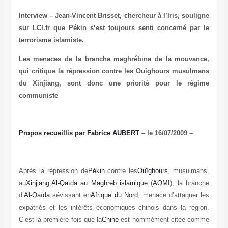
Interview – Jean-Vincent Brisset, chercheur à l’Iris, souligne
sur LCI.fr que Pékin s’est toujours senti concerné par le
terrorisme islamiste.
Les menaces de la branche maghrébine de la mouvance,
qui critique la répression contre les Ouighours musulmans
du Xinjiang, sont donc une priorité pour le régime
communiste
Propos recueillis par Fabrice AUBERT
– le 16/07/2009 –
Après la répression de
Pékin
contre les
Ouïghours
, musulmans,
au
Xinjiang
,
Al-Qaïda au Maghreb islamique
(
AQMI
), la branche
d’
Al-Qaïda
sévissant en
Afrique du Nord
, menace d’attaquer les
expatriés et les intérêts économiques chinois dans la région.
C’est la première fois que la
Chine
est nommément citée comme