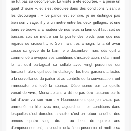
ne fut pas sa déconvenue. La visite a été écourtée, « à peine un
quart d’heure », et s’est déroulée dans des conditions visant à
les décourager ; « Le parloir est sombre, je ne distingue pas
bien son visage, il y a un mètre entre les deux grillages, et une
barre se trouve à la hauteur de nos têtes si bien qu’il faut soit se
baisser, soit se mettre sur la pointe des pieds pour que nos
regards se croisent… ». Son mari, très amaigri, lui a dit avoir
cessé sa grève de la faim le 5 décembre, mais dès qu’il a
commencé à évoquer ses conditions d’incarcération, notamment
le fait qu’il partageait sa cellule avec vingt personnes qui
fumaient, alors qu’il souffre d’allergie, les trois gardiens affectés
à la surveillance du parloir et au contrôle de la conversation, ont
immédiatement levé la séance. Désemparée par ce qu’elle
venait de vivre, Monia Jelassi a dit ne pas être rassurée par le
fait d’avoir vu son mari : « Heureusement que je n’avais pas
emmené ma fille avec moi, aujourd’hui ; les conditions dans
lesquelles s’est déroulée la visite, c’est un retour au début des
années quatre vingt dix ; au bout de quinze ans
d’emprisonnement, faire subir cela à un prisonnier et mettre sa