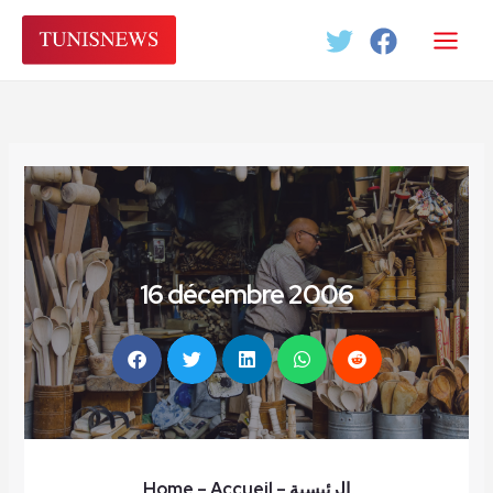
Aller
au
contenu
16 décembre 2006
Home
– Accueil
–
الرئيسية