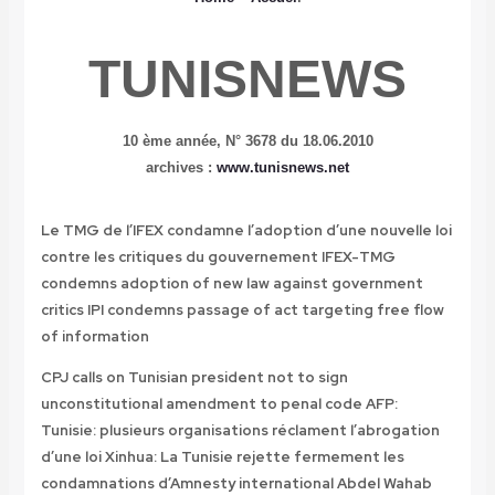
TUNISNEWS
10 ème année,
N° 3678 du 18.06.2010
archives :
www.tunisnews.net
Le TMG de l’IFEX condamne l’adoption d’une nouvelle loi
contre les critiques du gouvernement
IFEX-TMG
condemns adoption of new law against government
critics
IPI condemns passage of act targeting free flow
of information
CPJ calls on Tunisian president not to sign
unconstitutional amendment to penal code
AFP:
Tunisie: plusieurs organisations réclament l’abrogation
d’une loi
Xinhua: La Tunisie rejette fermement les
condamnations d’Amnesty international
Abdel Wahab