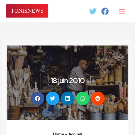
Aller
au
contenu
18 juin 2010
Home
– Accuei
l