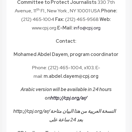
Committee to Protect Journalists
330 7th
th
Avenue, 11
Fl., New York , NY 10001 USA
Phone:
(212) 465‑1004
Fax:
(212) 465‑9568
Web:
www.cpj.org
E-Mail:
info@cpj.org
Contact:
Mohamed Abdel Dayem, program coordinator
Phone: (212) 465-1004, x103; E-
mail:
m.abdel.dayem@cpj.org
Arabic version will be available in 24 hours
on
http://cpj.org/ar/
http://cpj.org/ar/
النسخة العربية من هذا البيان متاحة
بعد 24 ساعة على