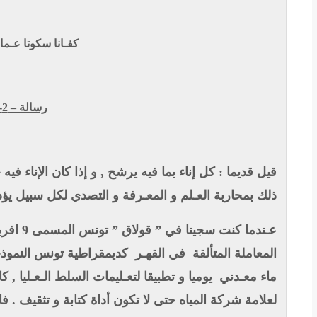
كفـانا سكوتا عـما
رسالة – 2-
قيل قديما : كل إناء بما فيه يرشح , و إذا كان الإناء 
ذلك بمحاربة العـلم و المعـرفة و التصدي لكل سبيل ي .
عـندما كنت سجينا في ” قولاق ” تونس المسمى 9 افريل
المعاملة المتألقة
في القهـر
كديمقراطية تونس النموذ
ماء معـدني
يوميا و تطبيقا لتعـليمات السلط الـعـليا 
لعلامة شركة المياه حتى لا تكون أداة
كتابة و تثقيف . ف