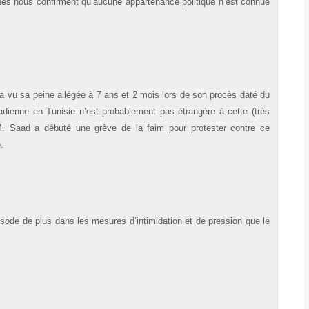
nes nous confirment qu’aucune appartenance politique n’est connue
vu sa peine allégée à 7 ans et 2 mois lors de son procès daté du
dienne en Tunisie n’est probablement pas étrangère à cette (très
 M. Saad a débuté une grève de la faim pour protester contre ce
.
isode de plus dans les mesures d’intimidation et de pression que le