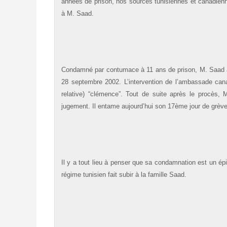
années de prison, nos sources tunisiennes et canadien
à M. Saad.
Condamné par contumace à 11 ans de prison, M. Saad a 
28 septembre 2002. L’intervention de l’ambassade cana
relative) “clémence”. Tout de suite après le procès,
jugement. Il entame aujourd’hui son 17ème jour de grève
Il y a tout lieu à penser que sa condamnation est un ép
régime tunisien fait subir à la famille Saad.