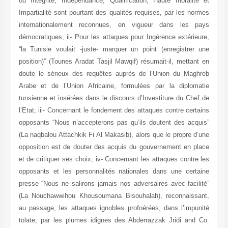
où Intégrité, Indépendance, Qualification, Haute moralité et
Impartialité sont pourtant des qualités requises, par les normes
internationalement reconnues, en vigueur dans les pays
démocratiques; ii- Pour les attaques pour Ingérence extérieure,
“la Tunisie voulait -juste- marquer un point (enregistrer une
position)” (Tounes Aradat Tasjil Mawqif) résumait-il, mettant en
doute le sérieux des requêtes auprès de l’Union du Maghreb
Arabe et de l’Union Africaine, formulées par la diplomatie
tunsienne et insérées dans le discours d’Investiture du Chef de
l’Etat; iii- Concernant le fondement des attaques contre certains
opposants “Nous n’accepterons pas qu’ils doutent des acquis”
(La naqbalou Attachkik Fi Al Makasib), alors que le propre d’une
opposition est de douter des acquis du gouvernement en place
et de critiquer ses choix; iv- Concernant les attaques contre les
opposants et les personnalités nationales dans une certaine
presse “Nous ne salirons jamais nos adversaires avec facilité”
(La Nouchawwihou Khousoumana Bisouhalah), reconnaissant,
au passage, les attaques ignobles profoérées, dans l’impunité
tolate, par les plumes idignes des Abderrazzak Jridi and Co.