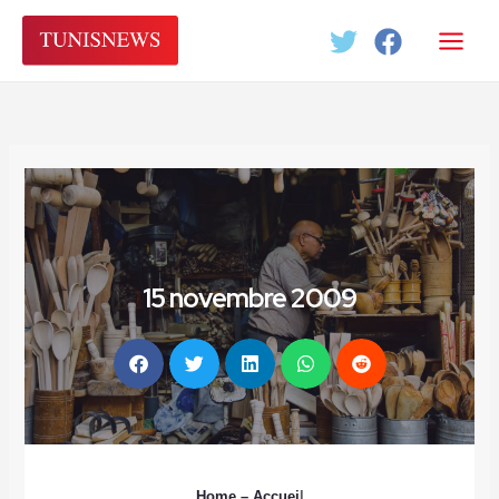
Aller
au
contenu
15 novembre 2009
Home
– Accuei
l