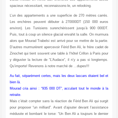
spacieux nécessitant, reconnaissons-le, un relooking.
L’un des appartements a une superficie de 270 mètres carrés.
Les enchères peuvent débuter à 270000DT (150 000 euros
environ). Les Tunisiens surenchérissent jusqu’à 900 000DT.
Puis, tout à coup un silence glacial envahit la salle. On murmura
alors que Mourad Trabelsi est arrivé pour se mettre de la partie.
D’autres murmurèrent apercevoir Férid Ben Ali, le frère cadet de
Zinochet qui tient souvent une table à l’hôtel Crillon à Paris pour
y déguster la lecture de “L’Audace”, il n’y a pas si longtemps.
Qu’importe! Revenons à notre marché de …dupes!!!
Au fait, séparément certes, mais les deux lascars étaient bel et
bien là.
Mourad cria ainsi : “935 000 DT”, acculant tout le monde à la
retraite.
Mais c’était compter sans la réaction de Férid Ben Ali qui surgit
pour proposer “un milliard”. Avant d’ajouter devant l’assistance
médusée et bombant le torse: “Un Ben Ali a toujours le dernier