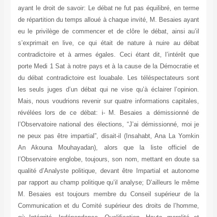
ayant le droit de savoir: Le débat ne fut pas équilibré, en terme
de répartition du temps alloué à chaque invité, M. Besaies ayant
eu le privilège de commencer et de clôre le débat, ainsi au’il
s’exprimait en live, ce qui était de nature à nuire au débat
contradictoire et à armes égales. Ceci étant dit, l’intérêt que
porte Medi 1 Sat à notre pays et à la cause de la Démocratie et
du débat contradictoire est louabale. Les téléspectateurs sont
les seuls juges d’un débat qui ne vise qu’à éclairer l’opinion.
Mais, nous voudrions revenir sur quatre informations capitales,
révélées lors de ce débat: i- M. Besaies a démissionné de
l’Observatoire national des élections, “J’ai démissionné, moi je
ne peux pas être impartial”, disait-il (Insahabt, Ana La Yomkin
An Akouna Mouhayadan), alors que la liste officiel de
l’Observatoire englobe, toujours, son nom, mettant en doute sa
qualité d’Analyste politique, devant être Impartial et autonome
par rapport au champ politique qu’il analyse; D’ailleurs le même
M. Besaies est toujours membre du Conseil supérieur de la
Communication et du Comité supérieur des droits de l’homme,