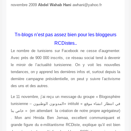
novembre 2009
Abdel Wahab Hani
awhani@yahoo.fr
Tn-blogs n’est pas assez bien pour les bloggeurs
RCDistes..
Le nombre de tunisiens sur Facebook ne cesse d’augmenter.
Avec près de 900 000 inscrits, ce réseau social tend à devenir
le miroir de l’actualité tunisienne. On y voit les nouvelles
tendances, on y apprend les dernières infos et, surtout depuis la
dernière campagne présidentielle, on peut y suivre l’activisme
des uns et des autres.
Le 11 novembre, j’ai reçu un message du groupe « Blogosphère
tunisienne –
المدونون الوطنيون
» intitulé «
في انتظار انشاء موقع
خاص بنا
» (en attendant la création de notre propre agrégateur)
. Mon ami Hmida Ben Jemaa, excellent communiquant et
grande figure du e-militantisme RCDiste, explique qu’il est bien