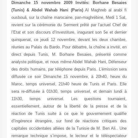
Dimanche 15 novembre 2009 Invités: Borhane Besaies
(Tunis) & Abdel Wahab Hani (Paris)
Al Maghreb al arabi fi
ousbouâ, sur la chaîne marocaine, pan-maghrébine, Medi 1 Sat,
revient sur la cérémonie du Serment prêté par l’actuel Chef de
l’Etat et son discours d’Investiture, inagurant son 5e et dernier
quinquenat, ce jeudi 12 novembre, devant les deux chambre,
réunies au Palais du Bardo. Pour débattre, la chaîne a invité, en
direct depuis Tunis, M. Borhane Besaies, présenté comme
analyste politique, et nous même Abdel Wahab Hani, Défenseur
des droits humains, par téléphone depuis Paris. L’émission sera
diffusée ce soir Dimanche 15 novembre, à 20h40, heure du
Maroc, temps universel, 21h40 heure de Tunis et Paris. Elle
sera re-diffusée à 01h30, temps universel, et demain lundi à
11h30, temps universel. Les questions tournaient,
essentiellement, autour de la liberté de la presse et de la
réaction de Tunis suite à ce que le gouvernement qualifie
d’Ingérence étrangère, sur fond de réactions critiques des
capitales occidentales alliées de la Tunisie de M. Ben Ali.. Une
remarque technique s’impose, le lecteur et le téléspectateur