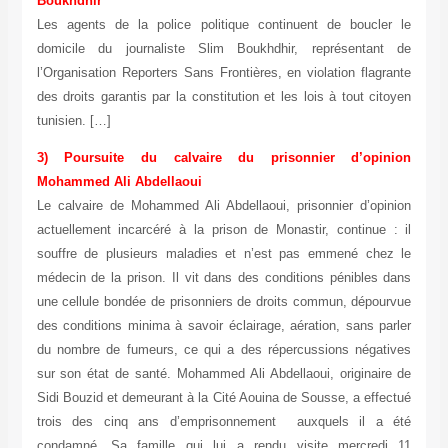
Boukhdhir
Les agents de la police politique continuent de boucler le
domicile du journaliste Slim Boukhdhir, représentant de
l’Organisation Reporters Sans Frontières, en violation flagrante
des droits garantis par la constitution et les lois à tout citoyen
tunisien. […]
3) Poursuite du calvaire du prisonnier d’opinion
Mohammed Ali Abdellaoui
Le calvaire de Mohammed Ali Abdellaoui, prisonnier d’opinion
actuellement incarcéré à la prison de Monastir, continue : il
souffre de plusieurs maladies et n’est pas emmené chez le
médecin de la prison. Il vit dans des conditions pénibles dans
une cellule bondée de prisonniers de droits commun, dépourvue
des conditions minima à savoir éclairage, aération, sans parler
du nombre de fumeurs, ce qui a des répercussions négatives
sur son état de santé. Mohammed Ali Abdellaoui, originaire de
Sidi Bouzid et demeurant à la Cité Aouina de Sousse, a effectué
trois des cinq ans d’emprisonnement auxquels il a été
condamné. Sa famille qui lui a rendu visite mercredi 11