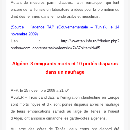
Autant de mesures parmi d’autres, fait-il remarquer, qui font
encore de la Tunisie un laboratoire à idées pour la promotion du
droit des femmes dans le monde arabe et musulman.
(Source : l’agence TAP (Gouvernementale – Tunis), le 14
novembre 2009)
Lien :
http://www.tap.info.tn/fr/index.php?
option=com_content&task=view&id=7457&Itemid=85
Algérie: 3 émigrants morts et 10 portés disparus
dans un naufrage
AFP, le 15 novembre 2009 à 21h04
ALGER – Trois candidats à l’émigration clandestine en Europe
sont morts noyés et dix sont portés disparus après le naufrage
de leurs embarcations samedi au large de Tenès, à l’ouest
d’Alger, ont annoncé dimanche les garde-côtes algériens.
Au large des côtes de Tenès, deux corps ont d’abord été