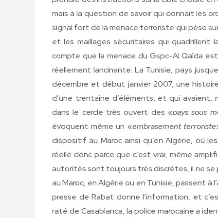
mais à la question de savoir qui donnait les o
signal fort de la menace terroriste qui pèse sur la
et les maillages sécuritaires qui quadrillen
compte que la menace du Gspc-Al Qaîda est
réellement lancinante. La Tunisie, pays jusque
décembre et début janvier 2007, une histoir
d’une trentaine d’éléments, et qui avaient, ma
dans le cercle très ouvert des «
pays sous m
évoquent même un «
embrasement terroriste
dispositif au Maroc ainsi qu’en Algérie, où le
réelle donc parce que c’est vrai, même amplif
autorités sont toujours très discrètes, il ne s
au Maroc, en Algérie ou en Tunisie, passent à l’
presse de Rabat donne l’information, et c’es
raté de Casablanca, la police marocaine a ident