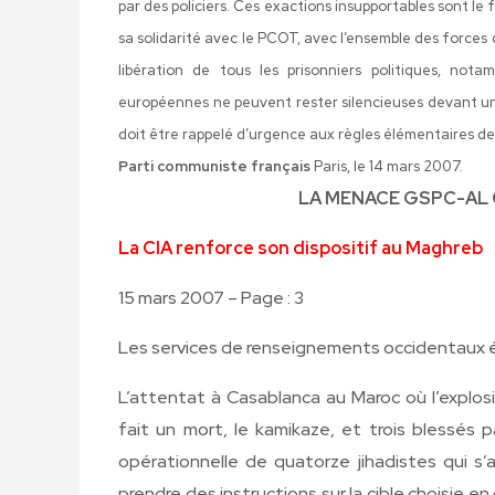
par des policiers. Ces exactions insupportables sont le 
sa solidarité avec le PCOT, avec l’ensemble des forces d
libération de tous les prisonniers politiques, no
européennes ne peuvent rester silencieuses devant un 
doit être rappelé d’urgence aux règles élémentaires de 
Parti communiste français
Paris, le 14 mars 2007.
LA MENACE GSPC-AL 
La CIA renforce son dispositif au Maghreb
15 mars 2007 – Page : 3
Les services de renseignements occidentaux
L’attentat à Casablanca au Maroc où l’explo
fait un mort, le kamikaze, et trois blessés p
opérationnelle de quatorze jihadistes qui s
prendre des instructions sur la cible choisie en