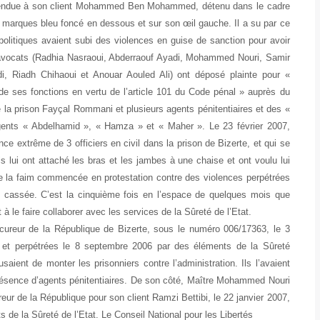
l a rendue à son client Mohammed Ben Mohammed, détenu dans le cadre
 des marques bleu foncé en dessous et sur son œil gauche. Il a su par ce
politiques avaient subi des violences en guise de sanction pour avoir
 9 avocats (Radhia Nasraoui, Abderraouf Ayadi, Mohammed Nouri, Samir
i, Riadh Chihaoui et Anouar Aouled Ali) ont déposé plainte pour «
 de ses fonctions en vertu de l’article 101 du Code pénal » auprès du
e la prison Fayçal Rommani et plusieurs agents pénitentiaires et des «
agents « Abdelhamid », « Hamza » et « Maher ». Le 23 février 2007,
nce extrême de 3 officiers en civil dans la prison de Bizerte, et qui se
s lui ont attaché les bras et les jambes à une chaise et ont voulu lui
e de la faim commencée en protestation contre des violences perpétrées
 cassée. C’est la cinquième fois en l’espace de quelques mois que
à le faire collaborer avec les services de la Sûreté de l’Etat.
cureur de la République de Bizerte, sous le numéro 006/17363, le 3
i et perpétrées le 8 septembre 2006 par des éléments de la Sûreté
usaient de monter les prisonniers contre l’administration. Ils l’avaient
 présence d’agents pénitentiaires. De son côté, Maître Mohammed Nouri
eur de la République pour son client Ramzi Bettibi, le 22 janvier 2007,
s de la Sûreté de l’Etat. Le Conseil National pour les Libertés