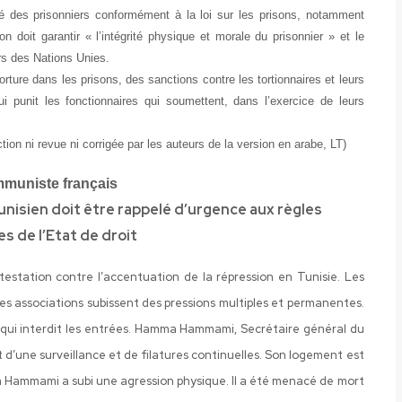
ité des prisonniers conformément à la loi sur les prisons, notamment
son doit garantir « l’intégrité physique et morale du prisonnier » et le
rs des Nations Unies.
orture dans les prisons, des sanctions contre les tortionnaires et leurs
i punit les fonctionnaires qui soumettent, dans l’exercice de leurs
ction ni revue ni corrigée par les auteurs de la version en arabe, LT)
mmuniste français
unisien doit être rappelé d’urgence aux règles
s de l’Etat de droit
testation contre l’accentuation de la répression en Tunisie. Les
les associations subissent des pressions multiples et permanentes.
ce qui interdit les entrées. Hamma Hammami, Secrétaire général du
t d’une surveillance et de filatures continuelles. Son logement est
ma Hammami a subi une agression physique. Il a été menacé de mort