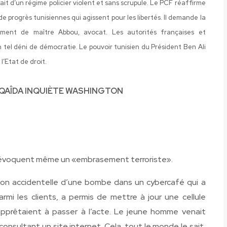
fait d’un régime policier violent et sans scrupule. Le PCF réaffirme
e progrès tunisiennes qui agissent pour les libertés. Il demande la
tamment de maître Abbou, avocat. Les autorités françaises et
tel déni de démocratie. Le pouvoir tunisien du Président Ben Ali
l’Etat de droit.
QAÎDA INQUIÈTE WASHINGTON
 évoquent même un «embrasement terroriste».
sion accidentelle d’une bombe dans un cybercafé qui a
armi les clients, a permis de mettre à jour une cellule
’apprêtaient à passer à l’acte. Le jeune homme venait
 consultant un site internet. Cela, tout le monde le sait,