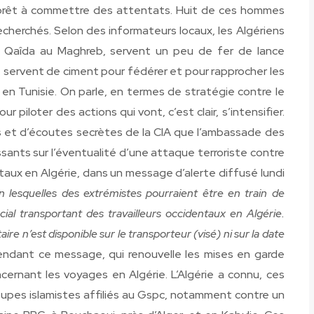
prêt à commettre des attentats. Huit de ces hommes
echerchés. Selon des informateurs locaux, les Algériens
 Al Qaîda au Maghreb, servent un peu de fer de lance
t servent de ciment pour fédérer et pour rapprocher les
 en Tunisie. On parle, en termes de stratégie contre le
 piloter des actions qui vont, c’est clair, s’intensifier.
 et d’écoutes secrètes de la CIA que l’ambassade des
ssants sur l’éventualité d’une attaque terroriste contre
taux en Algérie, dans un message d’alerte diffusé lundi
on lesquelles des extrémistes pourraient être en train de
l transportant des travailleurs occidentaux en Algérie.
e n’est disponible sur le transporteur (visé) ni sur la date
endant ce message, qui renouvelle les mises en garde
cernant les voyages en Algérie. L’Algérie a connu, ces
oupes islamistes affiliés au Gspc, notamment contre un