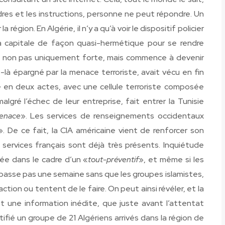
rdres et les instructions, personne ne peut répondre. Un
 région. En Algérie, il n’y a qu’à voir le dispositif policier
t la capitale de façon quasi-hermétique pour se rendre
 non pas uniquement forte, mais commence à devenir
-là épargné par la menace terroriste, avait vécu en fin
e en deux actes, avec une cellule terroriste composée
lgré l’échec de leur entreprise, fait entrer la Tunisie
enace
». Les services de renseignements occidentaux
». De ce fait, la CIA américaine vient de renforcer son
s services français sont déjà très présents. Inquiétude
iée dans le cadre d’un «
tout-préventif
», et même si les
e passe pas une semaine sans que les groupes islamistes,
action ou tentent de le faire. On peut ainsi révéler, et la
t une information inédite, que juste avant l’attentat
ifié un groupe de 21 Algériens arrivés dans la région de