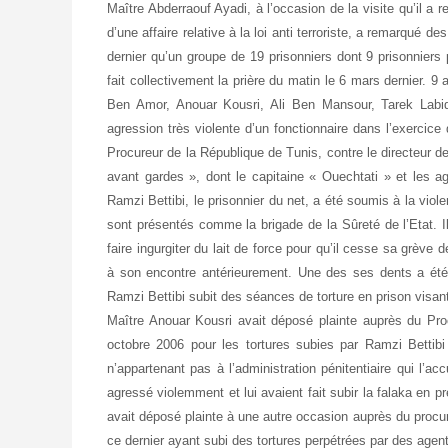
Maître Abderraouf Ayadi, à l’occasion de la visite qu’i
d’une affaire relative à la loi anti terroriste, a remarqué
dernier qu’un groupe de 19 prisonniers dont 9 prisonniers 
fait collectivement la prière du matin le 6 mars dernier.
Ben Amor, Anouar Kousri, Ali Ben Mansour, Tarek Labid
agression très violente d’un fonctionnaire dans l’exercice
Procureur de la République de Tunis, contre le directeur d
avant gardes », dont le capitaine « Ouechtati » et les 
Ramzi Bettibi, le prisonnier du net, a été soumis à la viole
sont présentés comme la brigade de la Sûreté de l’Etat. Il
faire ingurgiter du lait de force pour qu’il cesse sa grèv
à son encontre antérieurement. Une des ses dents a été
Ramzi Bettibi subit des séances de torture en prison visant 
Maître Anouar Kousri avait déposé plainte auprès du Pro
octobre 2006 pour les tortures subies par Ramzi Bettib
n’appartenant pas à l’administration pénitentiaire qui l’acc
agressé violemment et lui avaient fait subir la falaka en
avait déposé plainte à une autre occasion auprès du procur
ce dernier ayant subi des tortures perpétrées par des agent