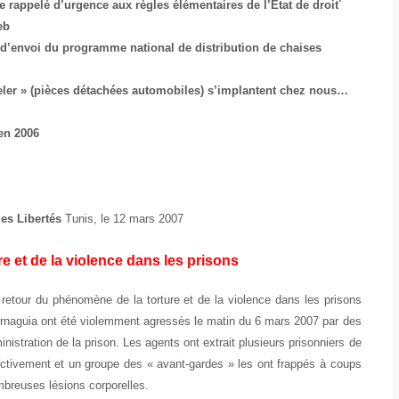
e rappelé d’urgence aux règles élémentaires de l’Etat de droit´
eb
p d’envoi du programme national de distribution de chaises
zeler » (pièces détachées automobiles) s’implantent chez nous…
en 2006
les Libertés
Tunis, le 12 mars 2007
e et de la violence dans les prisons
 retour du phénomène de la torture et de la violence dans les prisons
ornaguia ont été violemment agressés le matin du 6 mars 2007 par des
nistration de la prison. Les agents ont extrait plusieurs prisonniers de
ollectivement et un groupe des « avant-gardes » les ont frappés à coups
mbreuses lésions corporelles.