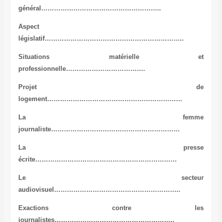
général………………………………………………..
Aspect
législatif………………………………………………………..
Situations matérielle et
professionnelle……………………………….
Projet de
logement………………………………………………………
La femme
journaliste……………………………………………………
La presse
écrite…………………………………………………………
Le secteur
audiovisuel…………………………………………………..
Exactions contre les
journalistes………………………………………………..