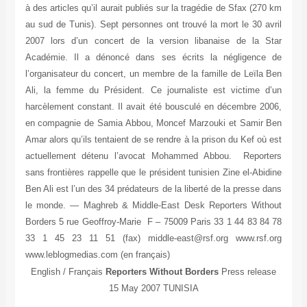
à des articles qu’il aurait publiés sur la tragédie de Sfax (270 km
au sud de Tunis). Sept personnes ont trouvé la mort le 30 avril
2007 lors d’un concert de la version libanaise de la Star
Académie. Il a dénoncé dans ses écrits la négligence de
l’organisateur du concert, un membre de la famille de Leïla Ben
Ali, la femme du Président. Ce journaliste est victime d’un
harcèlement constant. Il avait été bousculé en décembre 2006,
en compagnie de Samia Abbou, Moncef Marzouki et Samir Ben
Amar alors qu’ils tentaient de se rendre à la prison du Kef où est
actuellement détenu l’avocat Mohammed Abbou. Reporters
sans frontières rappelle que le président tunisien Zine el-Abidine
Ben Ali est l’un des 34 prédateurs de la liberté de la presse dans
le monde. — Maghreb & Middle-East Desk Reporters Without
Borders 5 rue Geoffroy-Marie F – 75009 Paris 33 1 44 83 84 78
33 1 45 23 11 51 (fax) middle-east@rsf.org www.rsf.org
www.leblogmedias.com (en français)
English / Français
Reporters Without Borders
Press release
15 May 2007 TUNISIA