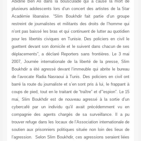
Abidine Ben Ali dans la bousculade qui a causé la mort de
plusieurs adolescents lors d’un concert des artistes de la Star
Académie libanaise. “Slim Boukhdir fait partie d’un groupe
restreint de journalistes et militants des droits de l’homme qui
n’ont pas baissé les bras et qui continuent de lutter au quotidien
pour les libertés civiques en Tunisie. Des policiers en civil le
guettent devant son domicile et le suivent dans chacun de ses
déplacements”, a déclaré Reporters sans frontières. Le 3 mai
2007, Journée internationale de la liberté de la presse, Slim
Boukhdir a été agressé devant l’immeuble qui abrite le bureau
de l’avocate Radia Nasraoui à Tunis. Des policiers en civil ont
barré la route du journaliste et s’en sont pris à lui, le frappant à
coups de pied, tout en le traitant de “traître” et d’”espion”. Le 15
mai, Slim Boukhdir est de nouveau agressé à la sortie d’un
cybercafé par un individu qu’il avait précédemment vu en
compagnie des agents chargés de sa surveillance. Il a pu
trouver refuge dans les locaux de l’Association internationale de
soutien aux prisonniers politiques située non loin des lieux de
l’agression. Selon Slim Boukhdir, ces agressions seraient liées