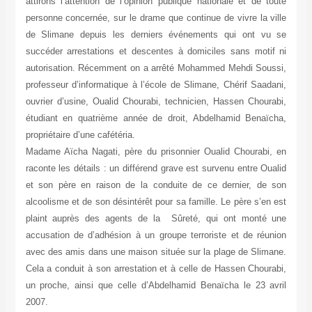
attirons l’attention de l’opinion publique nationale et de toute
personne concernée, sur le drame que continue de vivre la ville
de Slimane depuis les derniers événements qui ont vu se
succéder arrestations et descentes à domiciles sans motif ni
autorisation. Récemment on a arrêté Mohammed Mehdi Soussi,
professeur d’informatique à l’école de Slimane, Chérif Saadani,
ouvrier d’usine, Oualid Chourabi, technicien, Hassen Chourabi,
étudiant en quatrième année de droit, Abdelhamid Benaïcha,
propriétaire d’une cafétéria.
Madame Aïcha Nagati, père du prisonnier Oualid Chourabi, en
raconte les détails : un différend grave est survenu entre Oualid
et son père en raison de la conduite de ce dernier, de son
alcoolisme et de son désintérêt pour sa famille. Le père s’en est
plaint auprès des agents de la Sûreté, qui ont monté une
accusation de d’adhésion à un groupe terroriste et de réunion
avec des amis dans une maison située sur la plage de Slimane.
Cela a conduit à son arrestation et à celle de Hassen Chourabi,
un proche, ainsi que celle d’Abdelhamid Benaïcha le 23 avril
2007.