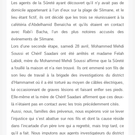
Les agents de la Sûreté ayant découvert qu’il n’y avait pas de
domicile appartenant à l’un d’eux sur la plage de Slimane, et le
lieu étant fictif, ils ont décidé que les trois se réunissaient à la
cafétéria d’Abdelhamid Benaïcha et qu’ils étaient en contact
avec Rabi’i Bacha, l’un des plus notoires accusés des
événements de Slimane.
Lors d’une seconde étape, samedi 28 avril, Mohammed Mehdi
Soussi et Chérif Saadani ont été arrêtés et madame Felah
Labidi, mère du Mohammed Mehdi Soussi affirme que la Sûreté
a fouillé la maison et n’a rien trouvé. Ils ont emmené son fils de
son lieu de travail à la brigade des investigations du district
d’Hammamet où il a été torturé au moyen de câbles électriques,
lui occasionnant de graves lésions et faisant enfler ses pieds.
Elle-même et la mère de Chérif Saadani affirment que ces deux-
là n’étaient pas en contact avec les trois précédemment cités.
Aussi, nous, familles des prévenus, nous espérons voir se lever
l’injustice qui s’est abattue sur nos fils et dont la cause réside
dans l’incartade d’un père ivre qui a regretté, mais trop tard, ce
qu’il a fait. Nous imputons aux agents investigateurs du district