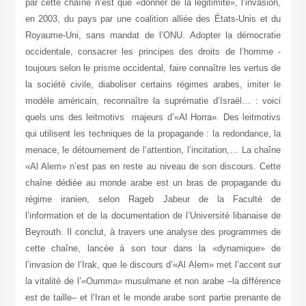
par cette chaîne n’est que «donner de la légitimité», l’invasion,
en 2003, du pays par une coalition alliée des États-Unis et du
Royaume-Uni, sans mandat de l’ONU. Adopter la démocratie
occidentale, consacrer les principes des droits de l’homme -
toujours selon le prisme occidental, faire connaître les vertus de
la société civile, diaboliser certains régimes arabes, imiter le
modèle américain, reconnaître la suprématie d’Israël… : voici
quels uns des leitmotivs majeurs d’«Al Horra». Des leitmotivs
qui utilisent les techniques de la propagande : la redondance, la
menace, le détournement de l’attention, l’incitation,… La chaîne
«Al Alem» n’est pas en reste au niveau de son discours. Cette
chaîne dédiée au monde arabe est un bras de propagande du
régime iranien, selon Rageb Jabeur de la Faculté de
l’information et de la documentation de l’Université libanaise de
Beyrouth. Il conclut, à travers une analyse des programmes de
cette chaîne, lancée à son tour dans la «dynamique» de
l’invasion de l’Irak, que le discours d’«Al Alem» met l’accent sur
la vitalité de l’«Oumma» musulmane et non arabe –la différence
est de taille– et l’Iran et le monde arabe sont partie prenante de