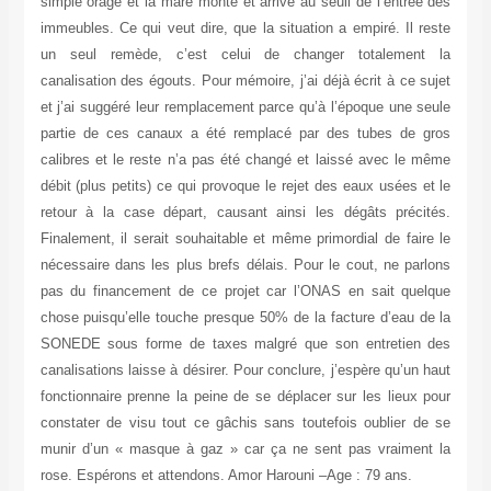
simple orage et la mare monte et arrive au seuil de l’entrée des
immeubles. Ce qui veut dire, que la situation a empiré. Il reste
un seul remède, c’est celui de changer totalement la
canalisation des égouts. Pour mémoire, j’ai déjà écrit à ce sujet
et j’ai suggéré leur remplacement parce qu’à l’époque une seule
partie de ces canaux a été remplacé par des tubes de gros
calibres et le reste n’a pas été changé et laissé avec le même
débit (plus petits) ce qui provoque le rejet des eaux usées et le
retour à la case départ, causant ainsi les dégâts précités.
Finalement, il serait souhaitable et même primordial de faire le
nécessaire dans les plus brefs délais. Pour le cout, ne parlons
pas du financement de ce projet car l’ONAS en sait quelque
chose puisqu’elle touche presque 50% de la facture d’eau de la
SONEDE sous forme de taxes malgré que son entretien des
canalisations laisse à désirer. Pour conclure, j’espère qu’un haut
fonctionnaire prenne la peine de se déplacer sur les lieux pour
constater de visu tout ce gâchis sans toutefois oublier de se
munir d’un « masque à gaz » car ça ne sent pas vraiment la
rose. Espérons et attendons. Amor Harouni –Age : 79 ans.