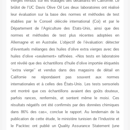
vierges vendus sur les étalages des détaillants en Californie. Le
brûlot de l’UC Davis Olive Oil Les deux laboratoires ont réalisé
leur évaluation sur la base des normes et méthodes de test
établies par le Conseil oléicole international (Coi) et par le
Département de l’Agriculture des Etats-Unis, ainsi que des
normes et méthodes de test plus récentes adoptées en
Allemagne et en Australie. L’objectif de l’évaluation: détecter
d’éventuels mélanges des huiles d’olive extra vierges avec des
huiles d’olive «seulement» raffinées. «Nos tests en laboratoire
ont révélé que des échantillons d’huile d’olive importée étiquetés
‘‘extra vierge’’ et vendus dans des magasins de détail en
Californie ne répondaient pas souvent aux normes
internationales et à celles des États-Unis. Les tests sensoriels
ont montré que ces échantillons avaient des goûts douteux,
parfois rances, renfermés, et sentent même le moisi. Ces
résultats négatifs ont été confirmés par des données chimiques
dans 86% des cas», conclue le rapport. Au lendemain de la
publication de cette étude, le ministère tunisien de l’Industrie et
le Packtec ont publié un Quality Assurance Statement (une