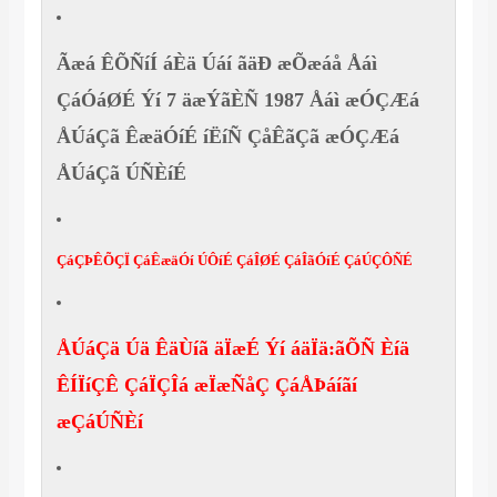
Ãæá ÊÕÑíÍ áÈä Úáí ãäÐ æÕæáå Åáì
ÇáÓáØÉ Ýí 7 äæÝãÈÑ 1987 Åáì æÓÇÆá
ÅÚáÇã ÊæäÓíÉ íËíÑ ÇåÊãÇã æÓÇÆá
ÅÚáÇã ÚÑÈíÉ
ÇáÇÞÊÕÇÏ ÇáÊæäÓí ÚÔíÉ ÇáÎØÉ ÇáÎãÓíÉ ÇáÚÇÔÑÉ
ÅÚáÇä Úä ÊäÙíã äÏæÉ Ýí áäÏä:ãÕÑ Èíä
ÊÍÏíÇÊ ÇáÏÇÎá æÏæÑåÇ ÇáÅÞáíãí
æÇáÚÑÈí