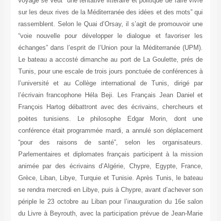
voyage se veut “une tentative littéraire et politique de faire vivre
sur les deux rives de la Méditerranée des idées et des mots” qui
rassemblent. Selon le Quai d’Orsay, il s’agit de promouvoir une
“voie nouvelle pour développer le dialogue et favoriser les
échanges” dans l’esprit de l’Union pour la Méditerranée (UPM).
Le bateau a accosté dimanche au port de La Goulette, prés de
Tunis, pour une escale de trois jours ponctuée de conférences à
l’université et au Collège international de Tunis, dirigé par
l’écrivain francophone Héla Beji. Les Français Jean Daniel et
François Hartog débattront avec des écrivains, chercheurs et
poètes tunisiens. Le philosophe Edgar Morin, dont une
conférence était programmée mardi, a annulé son déplacement
“pour des raisons de santé”, selon les organisateurs.
Parlementaires et diplomates français participent à la mission
animée par des écrivains d’Algérie, Chypre, Egypte, France,
Grèce, Liban, Libye, Turquie et Tunisie. Après Tunis, le bateau
se rendra mercredi en Libye, puis à Chypre, avant d’achever son
périple le 23 octobre au Liban pour l’inauguration du 16e salon
du Livre à Beyrouth, avec la participation prévue de Jean-Marie