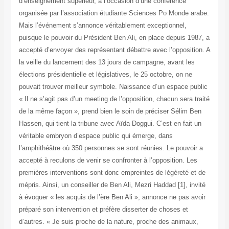
d’enseignement supérieur, à l’occasion d’une conférence
organisée par l’association étudiante Sciences Po Monde arabe.
Mais l’événement s’annonce véritablement exceptionnel,
puisque le pouvoir du Président Ben Ali, en place depuis 1987, a
accepté d’envoyer des représentant débattre avec l’opposition. A
la veille du lancement des 13 jours de campagne, avant les
élections présidentielle et législatives, le 25 octobre, on ne
pouvait trouver meilleur symbole. Naissance d’un espace public
« Il ne s’agit pas d’un meeting de l’opposition, chacun sera traité
de la même façon », prend bien le soin de préciser Sélim Ben
Hassen, qui tient la tribune avec Aïda Doggui. C’est en fait un
véritable embryon d’espace public qui émerge, dans
l’amphithéâtre où 350 personnes se sont réunies. Le pouvoir a
accepté à reculons de venir se confronter à l’opposition. Les
premières interventions sont donc empreintes de légèreté et de
mépris. Ainsi, un conseiller de Ben Ali, Mezri Haddad [1], invité
à évoquer « les acquis de l’ère Ben Ali », annonce ne pas avoir
préparé son intervention et préfère disserter de choses et
d’autres. « Je suis proche de la nature, proche des animaux,