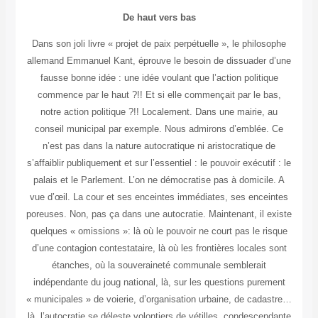
De haut vers bas
Dans son joli livre « projet de paix perpétuelle », le philosophe
allemand Emmanuel Kant, éprouve le besoin de dissuader d’une
fausse bonne idée : une idée voulant que l’action politique
commence par le haut ?!! Et si elle commençait par le bas,
notre action politique ?!! Localement. Dans une mairie, au
conseil municipal par exemple. Nous admirons d’emblée. Ce
n’est pas dans la nature autocratique ni aristocratique de
s’affaiblir publiquement et sur l’essentiel : le pouvoir exécutif : le
palais et le Parlement. L’on ne démocratise pas à domicile. A
vue d’œil. La cour et ses enceintes immédiates, ses enceintes
poreuses. Non, pas ça dans une autocratie. Maintenant, il existe
quelques « omissions »: là où le pouvoir ne court pas le risque
d’une contagion contestataire, là où les frontières locales sont
étanches, où la souveraineté communale semblerait
indépendante du joug national, là, sur les questions purement
« municipales » de voierie, d’organisation urbaine, de cadastre…
là, l’autocratie se déleste volontiers de vétilles, condescendante