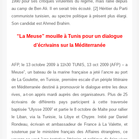
1990 pour ses critiques virulentes du régime, mais rallié depuis
au camp de Ben Ali. Il en serait très écouté. [2] Héritier du Parti
communiste tunisien, au spectre politique à présent plus élargi.
Son candidat est Ahmed Brahim.
“La Meuse” mouille à Tunis pour un dialogue
d’écrivains sur la Méditerranée
AFP, le 13 octobre 2009 à 11h30 TUNIS, 13 oct 2009 (AFP) – a
Meuse”, un bateau de la marine française a jeté l’ancre au port
de La Goulette, en Tunisie, première escale d’un périple littéraire
en Méditerranée destiné à promouvoir le dialogue entre les deux
rives, a-t-on appris mardi auprès des organisateurs. Plus de 25
écrivains de différents pays participent à cette traversée
baptisée “Ulysse 2009” et partie le 8 octobre de Malte pour rallier
le Liban, via la Tunisie, la Libye et Chypre. Initié par Daniel
Rondeau, écrivain et ambassadeur de France à La Valette, et
soutenue par le ministère français des Affaires étrangères, ce