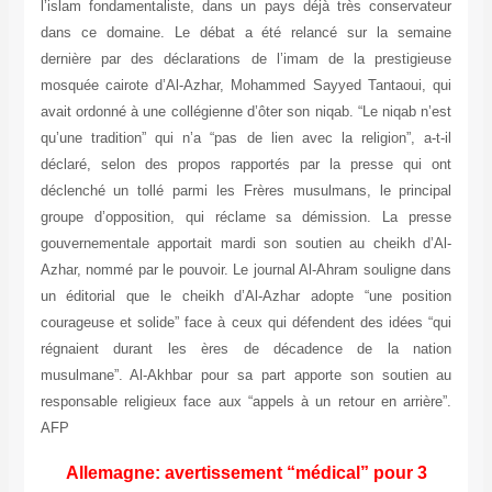
l’islam fondamentaliste, dans un pays déjà très conservateur
dans ce domaine. Le débat a été relancé sur la semaine
dernière par des déclarations de l’imam de la prestigieuse
mosquée cairote d’Al-Azhar, Mohammed Sayyed Tantaoui, qui
avait ordonné à une collégienne d’ôter son niqab. “Le niqab n’est
qu’une tradition” qui n’a “pas de lien avec la religion”, a-t-il
déclaré, selon des propos rapportés par la presse qui ont
déclenché un tollé parmi les Frères musulmans, le principal
groupe d’opposition, qui réclame sa démission. La presse
gouvernementale apportait mardi son soutien au cheikh d’Al-
Azhar, nommé par le pouvoir. Le journal Al-Ahram souligne dans
un éditorial que le cheikh d’Al-Azhar adopte “une position
courageuse et solide” face à ceux qui défendent des idées “qui
régnaient durant les ères de décadence de la nation
musulmane”. Al-Akhbar pour sa part apporte son soutien au
responsable religieux face aux “appels à un retour en arrière”.
AFP
Allemagne: avertissement “médical” pour 3