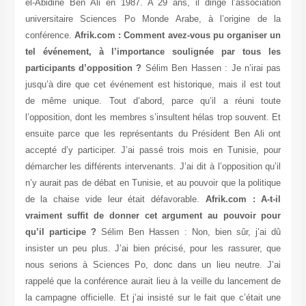
el-Abidine Ben Ali en 1987. A 29 ans, il dirige l’association
universitaire Sciences Po Monde Arabe, à l’origine de la
conférence.
Afrik.com : Comment avez-vous pu organiser un
tel événement, à l’importance soulignée par tous les
participants d’opposition ?
Sélim Ben Hassen : Je n’irai pas
jusqu’à dire que cet événement est historique, mais il est tout
de même unique. Tout d’abord, parce qu’il a réuni toute
l’opposition, dont les membres s’insultent hélas trop souvent. Et
ensuite parce que les représentants du Président Ben Ali ont
accepté d’y participer. J’ai passé trois mois en Tunisie, pour
démarcher les différents intervenants. J’ai dit à l’opposition qu’il
n’y aurait pas de débat en Tunisie, et au pouvoir que la politique
de la chaise vide leur était défavorable.
Afrik.com : A-t-il
vraiment suffit de donner cet argument au pouvoir pour
qu’il participe ?
Sélim Ben Hassen : Non, bien sûr, j’ai dû
insister un peu plus. J’ai bien précisé, pour les rassurer, que
nous serions à Sciences Po, donc dans un lieu neutre. J’ai
rappelé que la conférence aurait lieu à la veille du lancement de
la campagne officielle. Et j’ai insisté sur le fait que c’était une