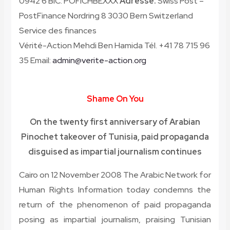
0942 6 BIC: POFICHBEXXX
Adresse:
Swiss Post –
PostFinance Nordring 8 3030 Bern Switzerland
Service des finances
Vérité-Action Mehdi Ben Hamida Tél. +41 78 715 96
35 Email:
admin@verite-action.org
Shame On You
On the twenty first anniversary of Arabian
Pinochet takeover of Tunisia, paid propaganda
disguised as impartial journalism continues
Cairo on 12 November 2008 The Arabic Network for
Human Rights Information today condemns the
return of the phenomenon of paid propaganda
posing as impartial journalism, praising Tunisian