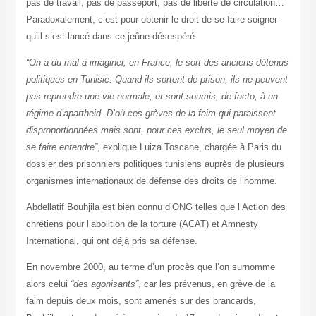
pas de travail, pas de passeport, pas de liberté de circulation…
Paradoxalement, c’est pour obtenir le droit de se faire soigner
qu’il s’est lancé dans ce jeûne désespéré.
“On a du mal à imaginer, en France, le sort des anciens détenus
politiques en Tunisie. Quand ils sortent de prison, ils ne peuvent
pas reprendre une vie normale, et sont soumis, de facto, à un
régime d’apartheid. D’où ces grèves de la faim qui paraissent
disproportionnées mais sont, pour ces exclus, le seul moyen de
se faire entendre”
, explique Luiza Toscane, chargée à Paris du
dossier des prisonniers politiques tunisiens auprès de plusieurs
organismes internationaux de défense des droits de l’homme.
Abdellatif Bouhjila est bien connu d’ONG telles que l’Action des
chrétiens pour l’abolition de la torture (ACAT) et Amnesty
International, qui ont déjà pris sa défense.
En novembre 2000, au terme d’un procès que l’on surnomme
alors celui
“des agonisants”
, car les prévenus, en grève de la
faim depuis deux mois, sont amenés sur des brancards,