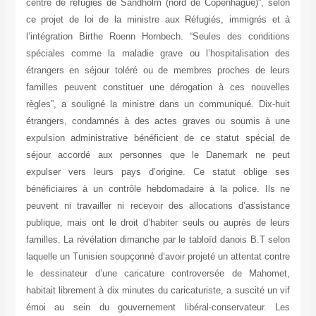
centre de réfugiés de Sandholm (nord de Copenhague)”, selon
ce projet de loi de la ministre aux Réfugiés, immigrés et à
l’intégration Birthe Roenn Hornbech. “Seules des conditions
spéciales comme la maladie grave ou l’hospitalisation des
étrangers en séjour toléré ou de membres proches de leurs
familles peuvent constituer une dérogation à ces nouvelles
règles”, a souligné la ministre dans un communiqué. Dix-huit
étrangers, condamnés à des actes graves ou soumis à une
expulsion administrative bénéficient de ce statut spécial de
séjour accordé aux personnes que le Danemark ne peut
expulser vers leurs pays d’origine. Ce statut oblige ses
bénéficiaires à un contrôle hebdomadaire à la police. Ils ne
peuvent ni travailler ni recevoir des allocations d’assistance
publique, mais ont le droit d’habiter seuls ou auprès de leurs
familles. La révélation dimanche par le tabloïd danois B.T selon
laquelle un Tunisien soupçonné d’avoir projeté un attentat contre
le dessinateur d’une caricature controversée de Mahomet,
habitait librement à dix minutes du caricaturiste, a suscité un vif
émoi au sein du gouvernement libéral-conservateur. Les