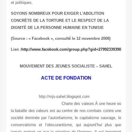
et politiques.
SOYONS NOMBREUX POUR EXIGER L’ABOLITION
CONCRÈTE DE LA TORTURE ET LE RESPECT DE LA
DIGNITÉ DE LA PERSONNE HUMAINE EN TUNISIE
(Source : « Facebook », consulté le 12 novembre 2008)
Lien :
http://www.facebook.com/group.php?gid=27992339390
MOUVEMENT DES JEUNES SOCIALISTE – SAHEL
ACTE DE FONDATION
http://mjs-sahel.blogspot.com
Charte des valeurs À une heure où
la bataille des valeurs est au centre de nos combats contre une
société dominée par l’autoritarisme, le capitalisme sauvage, le
conservatisme et l’obscurantisme, qui aujourd’hui plus que
jamais portent en eux la négation de l’homme. Il est important