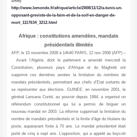
2008)
http://www.lemonde.fr/afrique/article/2008/11/12/a-tunis-un-
opposant-greviste-de-la-faim-et-de-la-soif-en-danger-de-
mort_1117634_3212.html
Afrique : constitutions amendées, mandats
présidentiels
illimités
AFP, le 10 novembre 2008 à 14h40
PARIS, 12 nov 2008 (AFP) –
Avant l’Algérie, dont le parlement a amendé mercredi la
Constitution, plusieurs pays d’Afrique et du Maghreb ont
supprimé ces dernières années la limitation du nombres de
mandats présidentiels, permettant aux chefs d’Etat sortants de
se représenter aux élections. GUINEE: en novembre 2001, le
général Lansana Conté, au pouvoir depuis 1984, a organisé un
référendum constitutionnel qui lui a permis de briguer un
nouveau mandat en 2003. La réforme supprimait la limitation du
nombre de mandats présidentiels et la limite d’âge du titulaire du
poste, auparavant fixée à 70 ans. Le mandat présidentiel était
porté de cinq à sept ans. L’opposition, qui a appelé au boycott