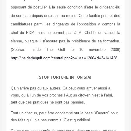
opposant de postuler à la seule condition d’être le dirigeant élu
de son parti depuis deux ans au moins. Cette facilité permet des
candidatures parmi les dirigeants de l’opposition y compris la
chef du PDP, mais ne permet pas à M. Chebbi de valider la
sienne, puisque il n’assure pas la présidence de sa formation.
(Source: Inside The Gulf le 10 novembre 2008)
http://insidethegulf.com/central.php?o=1&s=1206&d=3&i=1428
STOP TORTURE IN TUNISIA
!
Ça n’arrive pas qu’aux autres. Ça peut vous arriver aussi à
vous, ou à l’un de vos proches ! Aucun citoyen n’est à l’abri,
tant que ces pratiques ne sont pas bannies
.
Tout un chacun, peut être condamné sur la base “d’aveux” pour
des faits qu’il n’a pas commis! C’est quotidien
!
Ça peut se passer prés de chez vous, dans un poste, où vous