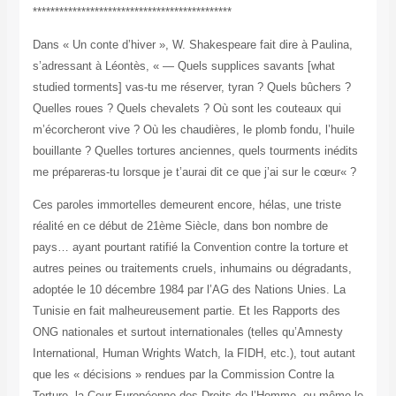
*********************************************
Dans « Un conte d’hiver », W. Shakespeare fait dire à Paulina,
s’adressant à Léontès, « — Quels supplices savants [what
studied torments] vas-tu me réserver, tyran ? Quels bûchers ?
Quelles roues ? Quels chevalets ? Où sont les couteaux qui
m’écorcheront vive ? Où les chaudières, le plomb fondu, l’huile
bouillante ? Quelles tortures anciennes, quels tourments inédits
me prépareras-tu lorsque je t’aurai dit ce que j’ai sur le cœur
? »
Ces paroles immortelles demeurent encore, hélas, une triste
réalité en ce début de 21ème Siècle, dans bon nombre de
pays… ayant pourtant ratifié la Convention contre la torture et
autres peines ou traitements cruels, inhumains ou dégradants,
adoptée le 10 décembre 1984 par l’AG des Nations Unies. La
Tunisie en fait malheureusement partie. Et les Rapports des
ONG nationales et surtout internationales (telles qu’Amnesty
International, Human Wrights Watch, la FIDH, etc.), tout autant
que les « décisions » rendues par la Commission Contre la
Torture, la Cour Européenne des Droits de l’Homme, ou même le