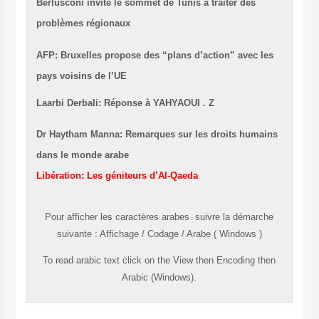
Berlusconi invite le sommet de Tunis à traiter des
problèmes régionaux
AFP: Bruxelles propose des “plans d’action” avec les
pays voisins de l’UE
Laarbi Derbali: Réponse à YAHYAOUI . Z
Dr Haytham Manna: Remarques sur les droits humains
dans le monde arabe
Libération: Les géniteurs d’Al-Qaeda
Pour afficher les caractères
arabes
suivre la démarche
suivante
:
Affichage
/
Codage
/
Arabe ( Windows )
To read
arabic
text click on the
View
then
Encoding
then
Arabic (Windows).