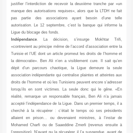
justifier l’interdiction de recevoir la deuxième tranche par «un
manque des autorisations requises», alors que la LTDH ne fait
pas partie des associations ayant besoin d’une telle
autorisation. Le 12 septembre, c’est la banque qui informe la
Ligue du blocage des fonds.
Indépendance
. La décision, s’insurge Mokhtar Trifi,
«contrevient au principe même de l’accord d’association entre la
Tunisie et l’UE dont un article promeut les droits de l’homme et
la démocratie». Ben Ali n’en a visiblement cure. Il sait qu’en
dépit d’un parcours chaotique, la Ligue demeure la seule
association indépendante qui centralise plaintes et atteintes aux
droits de l’homme et où les Tunisiens peuvent encore s’adresser
lorsqu’ils en sont victimes. La seule donc qui le gêne. «En
réalité, remarque un responsable français, Ben Ali n’a jamais
accepté l’indépendance de la Ligue. Dans un premier temps, il a
cherché à la récupérer : c’était le temps où ses présidents
allaient en prison… ou devenaient ministres, à l’instar de
Mohamed Charfi ou de Saaeddine Zmerli (revenus ensuite à
l’opposition). N’ayant pu la récupérer, il l’a suspendue, avant de