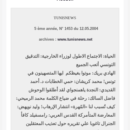
TUNISNEWS
5 ème année, N° 1453 du 12.05.2004
archives :
www.tunisnews.net
الحياة: الاجتماع الاطول لوزراء الخارجية: التدقيق
التونسي أتعب الجميع
الهادي بريك: موتوا بغيظكم ايها المتصهينون في
د. أحمد
محمد كريشان: حمي الخطابات
تونس!
القديدي: النجدة ياهمنجواي لقد أطلقوا الوحوش
محمد الرميحي:
فاضل السالك: رحلة في ضياع الكلمة
وليد نويهض:
كيف تُسبب لنا «المُهرة» انتشار الإرهاب!
القدس العربي: رامسفيلد كافأ
المعارضة المتأمركة
الجنرال تاغوبا علي تقريره حول تعذيب المعتقلين