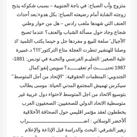
متزوج وأب
الصباح: في باجة الجنوبية – بسبب شكوكه يذبح
زوجته الشابة أمام رضيعته
الصباح: بكل هدوء:بعد أحداث
العنف التي شهدها ملعب رادس – هل من حوار وطني
شجاع وجاد حول مسألة الشباب والعنف؟
عندما تصبح
‘الأجيال’ سلعة للبيع و مفردها جل و حينما يكتب التلميذ ‘اذ
وصلنا للهنشير تنطرت العجلة متاع التركتور’!!!؟
د.عميرة
علية الصغير: التعليـم الفرنسي والنخبـة في تونـس: 1881-
1987 تحديـــــث أم تعقيــــــد؟
سويس إنفو:كمال
الجندوبي: المنظمات الحقوقية: “الإتحاد من أجل المتوسط”
سيكرس تهميش المجتمع المدني
الحياة: موسى يطالب
بتوسيع الاتحاد من اجل المتوسط لاحتواء دول عربية غير
متوسطية
الاتحاد الدولي للصحفيين: الصحفيون العرب
يخططون لعقد مؤتمر اقليمي حول الصحافة الأخلاقية
ألأخضر الوسلاتي : اضــــــــــــــــــــــــــــــــــــراب
زهير الشرفي: البحث والدراسة قبل الإذاعة والإعلام