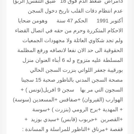
3امراض ضغط الدم فوق 18 ضيق التنفس( الربؤ)
عدم انتظام دقات القلب تاريخ دخول السجن
أكتوبر 1991 الحكم 47 سنة وهومن ضحايا
الاحكام المتكررة وحرم من حقه في اتصال القضاء
ولم تجد شكاوي العائلة ولا مجهودات الجمعيات
الحقوقية الى حد الان نفعا لانصافه ورفع المظلمة
المسلطة عليه متزوج و له 6 أبناء العنوان منزل
بورقيبة جعفر اللواتي بنزرت السجن الحالي
مصحة السجن المدني بالناظور صحبة 15 سجينا
السجون التي مر بها سجن 9 افريل(تونس ) +
الهوارب (القيروان) +صفاقس +المسعدين (سوسة)
+ المهدية +برج الرومي (بنزرت ) +سوسة
+القصرين +حربوب (قابس) +سيدي بوزيد +
قفصة +مرناق +الناظور للمراسلة و المساندة :