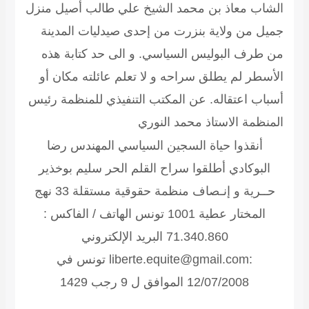
الشاب معاذ بن محمد الشيخ علي طالب أصيل منزل
جميل من ولاية بنزرت من إحدى صيدليات المدينة
من طرف البوليس السياسي. و الى حد كتابة هذه
الأسطر لم يطلق سراحه و لا تعلم عائلته مكان أو
أسباب اعتقاله.
عن المكتب التنفيذي للمنظمة رئيس
المنظمة الاستاذ محمد النوري
أنقذوا حياة السجين السياسي المهندس رضا
البوكادي أطلقوا سراح القلم الحر سليم بوخذير
حــرية و إنـصاف منظمة حقوقية مستقلة
33 نهج
المختار عطية 1001 تونس الهاتف / الفاكس :
71.340.860 البريد الإلكتروني
:liberte.equite@gmail.com تونس في
12/07/2008 الموافق ل 9 رجب 1429