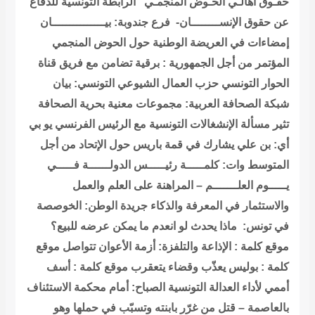
حقـوق أهالـي الحـوض المنجمـي”
الرابطة التونسية للدفاع
عن حقوق الإنســــــــان- فرع جندوبة: بيـــــــــــــــان
إمضاءات في العريضة الوطنية حول الحوض المنجمي
المؤتمر من أجل الجمهورية : برقية تضامن مع فريق قناة
الحوار التونسي
حزب العمال الشيوعي التونسي: بيان
شبكة الصحافة العربية: مجموعات معنية بحرية الصحافة
تثير مسألة الإنشغالات التونسية مع الرئيس الفرنسي
يو بي
أي: بن علي يشارك في قمة باريس حول الإتحاد من أجل
المتوسط
وات: كلمـــــة رئيـــــس الدولــــــة فـــــي
يـــــوم العلـــــــم – المراهنة على العلم والعمل
والاستثمار في المعرفة والذكاء
جريدة الوطن: الخوصصة
في تونس: ماذا يحدث لو انعدم ما يمكن عرضه للبيع؟
موقع كلمة : الإذاعة والتلفزة: أزمة الأعوان تتواصل
موقع
كلمة : بوليس يعذّب وقضاء يتعقرب
موقع كلمة : أسف
أممي لأداء العدالة التونسية
الصباح: أمام محكمة الاستئناف
بالعاصمة – قتل من غرّر بابنته وتسبّب في حملها وهو