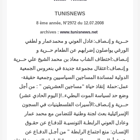
TUNISNEWS
8 ème année,
N°2972 du 12.07.2008
archives
:
www.tunisnews.net
حــرية و إنـصاف:عادل العوني و محمدعمار و لطفي
الورغي يواصلون إضرابهم عن الطعام
حــرية و
إنـصاف:اختطاف الشاب معاذ بن محمد الشيخ علي
حــرية
و إنـصاف:اعتقال مجموعة جديدة في بنعروس
الجمعية
الدولية لمساندة المساجين السياسيين وجمعية حقيقة-
عمل:حملة إنقاذ حياة “مساجين العشريتين ” : من أجل
وضع حد لسياسة الموت البطيء..!( اليوم الحادي عشر)
حــرية و إنـصاف:الأسيرات الفلسطينيات في السجون
الإسرائيلية
بعث لجنة وطنية للتضامن مع محمد عمار
وعادل العوني
الرابطـة التونسيـة للدفـاع عن حقـوق
الإنسـان: منع اجتماع الرابطة ” من أجـل الدفـاع عن