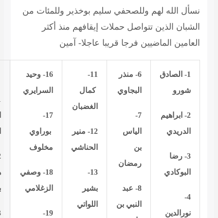
نسأل الله لهم وللصحفي سليم بوخذير وللمئات من
الشبان الذين تتواصل حملات إيقافهم منذ أكثر
العامين الماضيين فرجا قريبا عاجلا- آمين
1-
الصادق
6-
منذر
11-
16- وحيد
شورو
البجاوي
كمال
السرايري
الغضبان
2- ابراهيم
7-
17-
ا
الدريدي
الياس
12- منير
بوراوي
ا
بن
الحناشي
مخلوف
3- رضا
رمضان
البوكادي
13-
18- وصفي
ه
8-
عبد
بشير
الزغلامي
ب
4-
النبي بن
اللواتي
نورالدين
19-