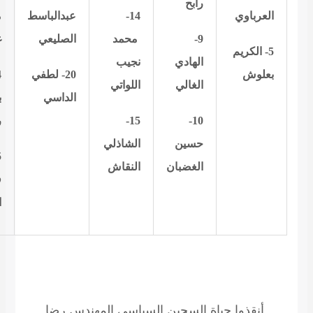
رابح
العرباوي
14-
عبدالباسط
م
9-
محمد
الصليعي
غ
5- الكريم
الهادي
نجيب
بعلوش
20- لطفي
الغالي
اللواتي
الداسي
ب
10-
15-
ر
حسين
الشاذلي
الغضبان
النقاش
ف
ا
أنقذوا حياة السجين السياسي المهندس رضا