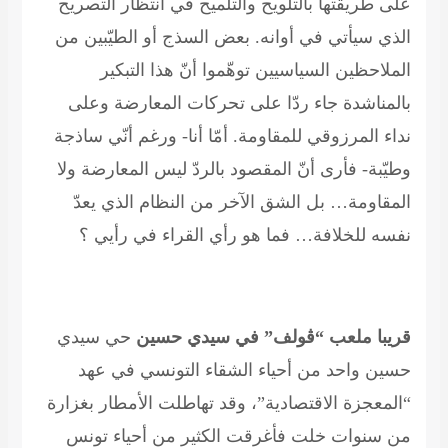
على طريقتها بالتلويح والتلميح في انتظار التصريح
الذي سيأتي في أوانه. بعض السذج أو الطيّبين من
الملاحظين السياسيين توهّموا أنّ هذا التبكير
بالمناشدة جاء ردّا على تحركات المعارضة وعلى
نداء المرزوقي للمقاومة. أمّا أنا- ورغم أنّي ساذجة
وطيّبة- فأرى أنّ المقصود بالردّ ليس المعارضة ولا
المقاومة… بل الشق الآخر من النظام الذي يعدّ
نفسه للخلافة… فما هو رأي القراء في رأيي ؟
قريبا ملعب “ڤولف” في سيدي حسين
حي سيدي
حسين واحد من أحياء الشقاء التونسي في عهد
“المعجزة الاقتصادية”، وقد تهاطلت الأمطار بغزارة
من سنوات خلت فأغرقت الكثير من أحياء تونس