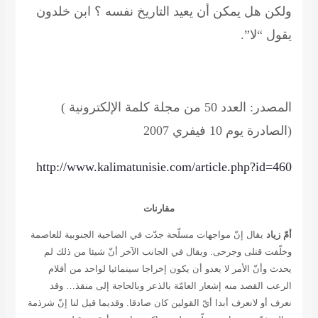
ولكن هل يمكن أن يعيد التاريخ نفسه ؟ ابن خلدون
يقول “لا”.
(المصدر:
العدد 50 من مجلة كلمة الإلكترونية
الصادرة يوم 10 فيفري 2007)
http://www.kalimatunisie.com/article.php?id=460
مقارنات
أمّ زياد
يقال إنّ مواجهات مسلّحة جدّت في الضاحية الجنوبية للعاصمة
وخلّفت قتلى وجرحى. ويقال في الجانب الآخر أنّ شيئا من ذلك لم
يحدث وأنّ الأمر لا يعدو أن يكون إخراجا سينمائيا لواحد من أفلام
الرعب القصد منه إشعار العامّة بالذعر وبالحاجة إلى منقذ… وقد
نعرف أو لانعرف أبدا أيّ القولين كان صادقا. وقديما قيل لنا إنّ شرذمة