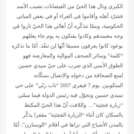
الكبرى ونال هذا الحيّ من الفيضانات نصيب الأسد
فشرّد أهله وأقاموا في العراء أو في بعض المباني
الحكومية، وممّا نتذكّره أنّ أهالي هذا الحيّ ثاروا في
وجه معتمدهم وكادوا يفتكون به يوم جاء يعللهم
بوعود كانوا يعرفون مسبقا أنّها لن تنفّذ. أمّا ما تذكره
“كلمة” وسائر الصحف الموالية والمعارضة فهو
الطوق الأمني الذي ضرب على حيّ سيدي حسين
لمنع الصحافة من دخوله والاتصال بسكّانه
المنكوبين. يوم 7 فيفري 2007 “ناب ربّي” على حي
سيدي حسين وتجوّل فيه رئيس الدولة فيما سمّي
“زيارة فجئية”… واللافت أنّ هذا الحيّ المكتظ
بالسكان كان أثناء “الزيارة الفجئية” مقفرا يذكّر
بالمدن الأشباح التي نراها في أفلام “الوستارن”. أمّا