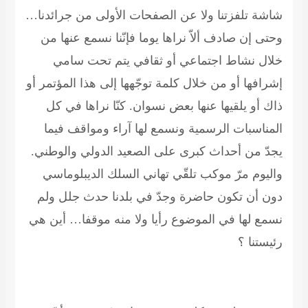
شاشة تلفزتنا ولا عن الصفحات الأولى من جرائدنا…
وحتى إن صادف ألاّ نراها يوما فإنّنا نسمع عنها من
خلال نشاط اجتماعي أو ثقافي يتم تحت سامي
إشرافها أو من خلال كلمة توجّهها إلى هذا المؤتمر أو
ذاك أو يلقيها عنها بعض نسوان. كنّا نراها في كل
المناسبات الرسمية ونسمع لها آراء ومواقف فيما
يجدّ من أحداث كبرى على الصعيد الدولي والوطني.
واليوم مرّ موكب تلقّي تهاني السلك الديبلوماسي
دون أن تكون حاضرة وجدّ في بلدنا حدث جلل ولم
نسمع لها في الموضوع رأيا ولا منه موقفا… أين هي
رئيستنا ؟