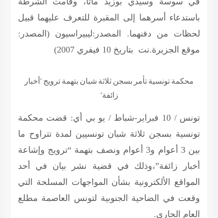
في سوسة وسيدي بوزيد ماتا، وقامت الشرطة
باستدعاء أسرهما إلى المقبرة للتعرف عليهما قبيل
لحظات من دفنهما.
المصدر:ليبيراسيون (المصدر:
موقع الجزيرة.نت بتاريخ 10 فيفري 2007)
محكمة تونسية تأمر بسجن ثلاثة شبان
بتهمة ترويج ‘أخبار
زائفة
‘
تونس / 10 فبراير-شباط / يو بي أي: قضت محكمة
تونسية بسجن ثلاثة شبان تونسيين لمدة تتراوح ما
بين 3 أعوام و3 أعوام ونصف بتهمة “ترويج وإشاعة
أخبار زائفة”،وذلك في قضية نشر بيان في أحد
المواقع الألكترونية بشأن المواجهات المسلحة التي
وقعت في الضاحية الجنوبية لتونس العاصمة مطلع
العام الجاري.