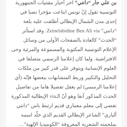
بن علي جار “دانتي”
آخر أخبار مقتنيات الجمهورية
التونسية تقول إنّ تونس ابتاعت مؤخرا نصبا في
إحدى مدن الشمال الإيطالي أطلقت عليه بلغة
“دانتي”
via
Zeinelabidine Ben Ali
. وقد استأثر
“الحدث” كالعادة بالصفحات الأولى من وسائل
الإعلام التونسية المكتوبة والمسموعة والمرئية وحى
الافتراضية. ولما كان إعلامنا الرسمي متضلعا في
العلوم الإنسانية ويتوفر على قدر كبير من ملكات
التحليل والتكبير وربط المتشابهات ببعضها فإنّه (أي
إعلامنا الرسمي) لم يغفل تفصيلا هاما من تفاصيل
الحدث المذكور آنفا وهو أنّ الـ
via
الإيطالية المذكورة
تفضي إلى معلم معماري قديم ارتبط باس “دانتي
ألياري” الشاعر الإيطالي القديم الذي خلّد اسمه
بملحمته الشعرية المعروفة “الكوميديا الإلهية”…