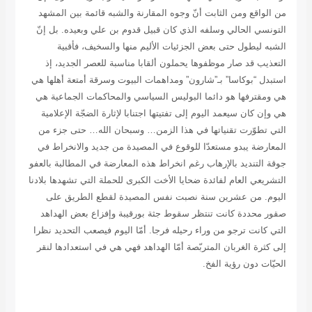
من الواقع ومن الثابت أنّ وجوه المقارنة والشبه قائمة بين المشهد
التونسي الحالي وسلفه الذي كان قبيل قدوم بن علي وبعيده. بل إنّ
الشبه ليطول حتى بعض الجزئيات الأليم منها والسخيف، فأقبية
التعذيب قد صار موظفوها يحملون ألقابا مناسبة للعصر الجديد، إذ
استبدل “بوكاسا” بـ”شارون” ومداهمات البيوت وسرقة أمتعة أهلها هي
هي ومقترفها هو دائما البوليس السياسي والمحاكمات الجماعية هي
هي وإن كان سيعمد اليوم إلى تفتيتها اجتنابا لإثارة الضجّة الإعلامية
التي تطوّرت تقنياتها في هذا الزمن… وسبحان الله… حتى جزء من
المعارضة يبدو مستعدّا للوقوع في المصيدة من جديد والانخراط في
جوقة التنديد بالإرهاب رغم انخراط هذه المعارضة في المطالبة بالعفو
التشريعي العام لفائدة ضحايا الأخت الكبرى للحملة التي تشهدها بلادنا
اليوم. من عشرين سنة نصبت نفس المصيدة لقطع الطريق على
صقور محددة كانت تنتظر سقوط جثة بورقيبة وإفزاع بعض الهداهد
التي كانت ترجو من وراء رحيله فرجا. أمّا اليوم فيصعب التحديد نظرا
إلى كثرة الغربان المتربّصة أمّا الهداهد فهي هي في استعدادها لنقر
الحيّات دون رؤية الفخ.