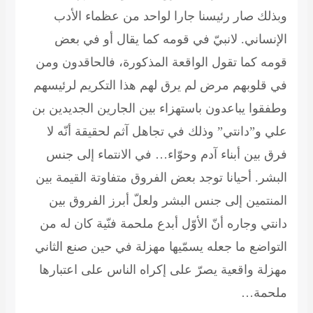
وبذلك صار رئيسنا جارا لواحد من عظماء الأدب
الإنساني. لانبيّ في قومه كما يقال أو في بعض
قومه كما تقول الواقعة المذكورة، فالحاقدون ومن
في قلوبهم مرض لم يرق لهم هذا التكريم لرئيسهم
وطفقوا يباعدون باستهزاء بين الجارين الجديدين بن
علي و”دانتي” وذلك في تجاهل آثم لحقيقة أنّه لا
فرق بين أبناء آدم وحوّاء… في الانتماء إلى جنس
البشر. أحيانا توجد بعض الفروق متفاوتة القيمة بين
المنتمين إلى جنس البشر ولعلّ أبرز الفروق بين
دانتي وجاره أنّ الأوّل أبدع ملحمة فنّية كان له من
التواضع ما جعله يسمّيها مهزلة في حين صنع الثاني
مهزلة واقعية يصرّ على إكراه الناس على اعتبارها
ملحمة…