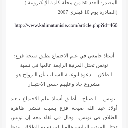
(المصدر: العدد 50 من مجلة كلمة الإلكترونية
الصادرة يوم 10 فيفري 2007)
http://www.kalimatunisie.com/article.php?id=460
أستاذ جامعي في علم الاجتماع يطلق صيحة فزع
:
تونس تحتل المرتبة الرابعة عالميا في نسبة
الطلاق
…
دعوة لتوعيـة الشبـاب بأن الـزواج هو
مشروع جاد وعليهم حسن
الاختيــار
تونس – الصباح
أطلق أستاذ علم الاجتماع بلعيد
أولاد عبد الله صيحة فزع بسبب تفشي ظاهرة
الطلاق في تونس.. وقال في لقاء معه إن تونس
تحتل المرتبة الرابعة عالميا في نسبة الطلاق.. ودعا