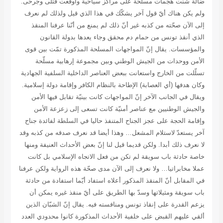
ضالة شنّت هجمات مسلّحة على مراكز سياحية وأوقعت قتلى وجرحى.
ولم يكن هناك أيّ قول آخر يشكّك في هذا الذي قيل ولذلك لم نعرف
إلى الآن صحّته من كذبه غير أنّ ذلك لم يمنع من أنّنا عرفنا المنقذ
الذي أنقذ تونس من حمام دم محقق وجاء يعدها بدولة القانون
والمؤسسات. يقال إنّ المواجهات المسلحة المذكورة تمّت بين قوى
الأمن ووحدات من الجيش الوطني وبين مجموعة إرهابية مسلّحة
تسلّلت من الخارج واستعانت ببعض العناصر الداخلية السلفية الجهادية
وكان هدفها (أي العصابة) الإطاحة بالنظام الكافر وإقامة دولة إسلامية.
ويقال في الجانب الآخر إنّ المواجهات كانت بينيّة تقابل فيها الأمن
والجيش الوطنيين مع عناصر أمنيّة كانت تسعى إلى زعزعة الأمن
وإقامة الحجة على عجز الجناح المتنفذ حاليا في السلطة لفائدة جناح
آخر يستعدّ لاستلام المشعل… وهذا أيضا قد نعرف صدقه من كذبه وقد
لا نعرف ذلك أبدا. ولكن قديما قيل لنا إنّ بعض الأحداث العنيفة ومنها
خاصة حادثة باب سويقة لم تكن من فعل الاتجاه الإسلامي بل كانت
عملا مخابراتيا… ولا نعرف إلى الآن مدى صحّة هذه الرواية ولكن عرفنا
في المقابل أنّ المنقذ المذكور أعلاه استفاد أيّما استفادة من حادثة
باب سويقة ومثيلاتها وسدّ بها الطريق على أيّ منقذ غيره يمكن أن
يزعم القدرة على إنقاذ تونس ومنافسته فيه. يقال إنّ الشبّان الذين
ألقي عليهم القبض على خلفية الأحداث المذكورة كانوا محدودي العدد