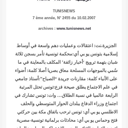
TUNISNEWS
7 ème année,
N° 2455 du 10.02.2007
archives :
www.tunisnews.net
الجزيرة.نت: اعتقالات وعمليات دهم واسعة في أوساط
إسلامية بتونس
يو بي أي:محكمة تونسية تأمر بسجن ثلاثة
شبان بتهمة ترويج ‘أخبار زائفة’
المكلف بالمعاينة في ما
سُمي بالموجهات المسلحة معاق بصريا أصلا
كلمة: أضواء
على الأنباء
كلمة: مقارنات
جريدة “الصباح”:أستاذ جامعي
في علم الاجتماع يطلق صيحة فزع:تونس تحتل المرتبة
الرابعة عالميا في نسبة الطلاق…
وات: تونس تشارك في
اجتماع وزراء الدفاع ببلدان الحوار المتوسطي والحلف
الاطلسي
يو بي أي: تونس ترحب باتفاق مكة بين حركتي
فتح وحماس
يو بي أي: محادثات برلمانية تونسية-مصرية