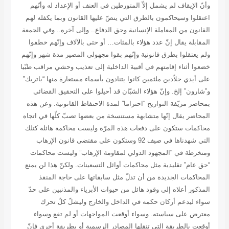
وأنّ الإيقاف لم يشمل إلاّ المتورطين في العنف أو الإعداد له وأنّهم
اعتقلوا وسيحاكمون بالطرق التي ينصّ عليها القانون وبما يكفله لهم
القانون من المعاملة الإنسانية وحق الدفاع.. وإلى آخره.. وفي الجمعة
المقابلة يقال إنّ عدد هؤلاء بالمئات… أو حتى بالآلاف وإنّهم خطفوا
ولم يعتقلوا بطرق قانونية وإنّهم بقوا مجهولي المصير مدة شهر وإنّهم
خضعوا أثناء إقامتهم في أقبية الداخلية إلى تعذيب وحشي مراقب طبّيا
على أيدي جلاّدين ملثمين كانوا يتنادون بأسماء مستعارة منها “باتريك”
و”شارون” إلخ. وإنّ هؤلاء الشبّان قد أحيلوا على التحقيق القضائي
بمحاضر مزيّفة التواريخ “احتراما” لمدة الاحتفاظ القانونية. وعن هذه
المحاضر يقال إنّها متشابهة مستنسخة من بعضها تصبّ كلّها في اتجاه
محاكمات ستكون على دفعات هذه المرّة وليست محاكمة هائلة كتلك
التي شهدناها في صيف 92 وستكون على مقتضى قانون الإرهاب
ومنخرطة في “المجهود الدولي لمقاومة الإرهاب” وليست محاكمات
“حق عام” تقليدية مثل محاكمات أوائل التسعينات. ولكنّ هذا لن يمنع
المحاكمات الجديدة من أن تدلّ مثل سابقاتها على حاجة المنقذ
المذكور أعلاه إلى وقود هائل من حيوات الأبرياء والمذنبين على حدّ
سواء ليدعم أركان حكمه في الداخل والخارج وليشلّ كلّ تحرك
معترض على سياسته. وسواء أوقعت المواجهات أو لم تقع وسواء
أوقعت بالطريقة التي تنقلها المصادر الرسمية أو بطريقة أخرى فإنّ