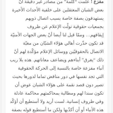
مفزع !
علمت “كلمة” من مصادر غير دقيقة أنّ
بعض الشبان المعتقلين على خلفية الأحداث الأخيرة
يستهدفون بصفة خاصة بسبب اتصال ذويهم
بجمعيات حقوقية تولّت الإعلام عن ظروف
إيقافهم… وممّا قيل لنا أيضا أنّ بعض الجهات الأمنيّة
قد تكون حذّرت أهالي هؤلاء الشبّان من مغبّة
الاتصال بالحقوقيّين ووسائل الإعلام مؤكّدة لهم أنّ
ذلك “يغرق” أبناءهم ويضاعف معاناتهم. هذه بلا ريب
أنباء مفزعة خاصة بالنسبة إلى الحركة الحقوقية
التي تجد نفسها في دور مناقض تماما لدورها بحيث
تصير دون قصد نقمة على هؤلاء الشبان عوض أن
تكون سندا لهم ومطالبة بمحاكمتهم محاكمة عادلة
وفي ظروف إنسانية. لست أريد ولا أستطيع أن أؤكّد
هذه الأنباء أو أن أكذّبها ولكن ما أستطيع قوله بصفة