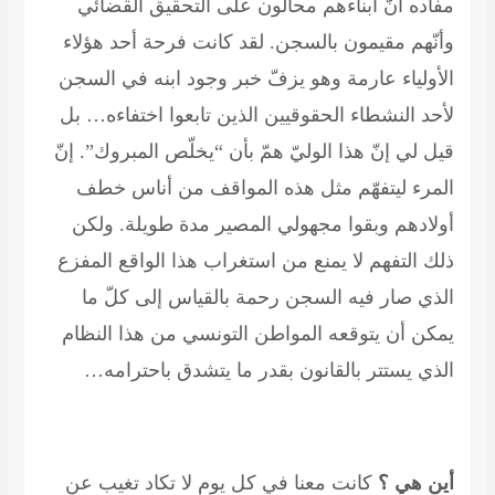
مفاده أنّ أبناءهم محالون على التحقيق القضائي
وأنّهم مقيمون بالسجن. لقد كانت فرحة أحد هؤلاء
الأولياء عارمة وهو يزفّ خبر وجود ابنه في السجن
لأحد النشطاء الحقوقيين الذين تابعوا اختفاءه… بل
قيل لي إنّ هذا الوليّ همّ بأن “يخلّص المبروك”. إنّ
المرء ليتفهّم مثل هذه المواقف من أناس خطف
أولادهم وبقوا مجهولي المصير مدة طويلة. ولكن
ذلك التفهم لا يمنع من استغراب هذا الواقع المفزع
الذي صار فيه السجن رحمة بالقياس إلى كلّ ما
يمكن أن يتوقعه المواطن التونسي من هذا النظام
الذي يستتر بالقانون بقدر ما يتشدق باحترامه…
أين هي ؟
كانت معنا في كل يوم لا تكاد تغيب عن