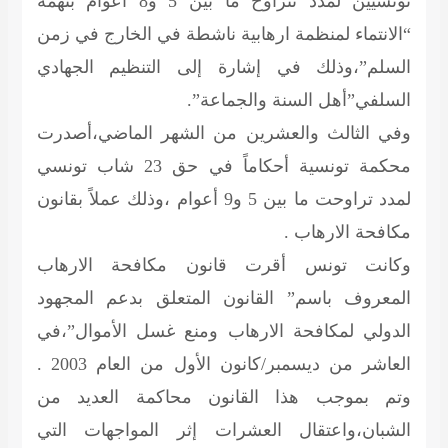
تونسيين لمدد تتراوح ما بين 5 و8 أعوام بتهمة
“الانتماء لمنظمة ارهابية ناشطة في الخارج في زمن
السلم”،وذلك في إشارة إلى التنظيم الجهادي
السلفي”أهل السنة والجماعة”.
وفي الثالث والعشرين من الشهر الماضي،أصدرت
محكمة تونسية أحكاماً في حق 23 شاب تونسي
لمدد تراوحت ما بين 5 و9 أعوام ،وذلك عملاً بقانون
مكافحة الارهاب .
وكانت تونس أقرت قانون مكافحة الارهاب
المعروف باسم” القانون المتعلق بدعم المجهود
الدولي لمكافحة الارهاب ومنع غسل الأموال”،في
العاشر من ديسمبر/كانون الأول من العام 2003 .
وتم بموجب هذا القانون محاكمة العديد من
الشبان،واعتقال العشرات إثر المواجهات التي