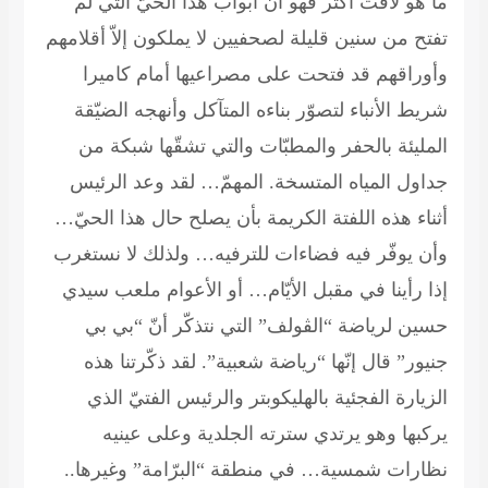
ما هو لافت أكثر فهو أنّ أبواب هذا الحيّ التي لم
تفتح من سنين قليلة لصحفيين لا يملكون إلاّ أقلامهم
وأوراقهم قد فتحت على مصراعيها أمام كاميرا
شريط الأنباء لتصوّر بناءه المتآكل وأنهجه الضيّقة
المليئة بالحفر والمطبّات والتي تشقّها شبكة من
جداول المياه المتسخة. المهمّ… لقد وعد الرئيس
أثناء هذه اللفتة الكريمة بأن يصلح حال هذا الحيّ…
وأن يوفّر فيه فضاءات للترفيه… ولذلك لا نستغرب
إذا رأينا في مقبل الأيّام… أو الأعوام ملعب سيدي
حسين لرياضة “الڤولف” التي نتذكّر أنّ “بي بي
جنيور” قال إنّها “رياضة شعبية”. لقد ذكّرتنا هذه
الزيارة الفجئية بالهليكوبتر والرئيس الفتيّ الذي
يركبها وهو يرتدي سترته الجلدية وعلى عينيه
نظارات شمسية… في منطقة “البرّامة” وغيرها..