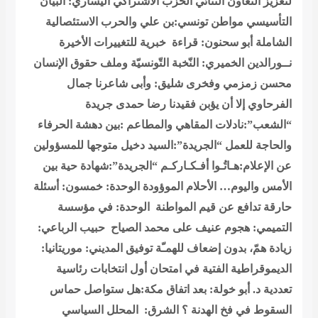
لتعزيز التعاون الثنائي
الحزب الاشتراكي اليساري: البيان
التأسيسي
مواطن تونسي:بن علي والحرب الاستئصالية
الشاملة
أبو سحنون: قراءة خبرية للتغييرات الأخيرة
نــورالدين الخميري: النّخبة التّونسيّة وملف حقوق الإنسان
محسن زمزمي وفخرى شليق: وأبى شاعرنا جمال
الفرحاوي إلا أن يؤبن فقيدنا رضا حمدى
جريدة
“الشعب”:نادلات المقاهي والمطاعم :بين دهشة الحرفاء
والحاجة للعمل
“الجريدة”:السيد دخيل متوجها للمسؤولين
عن الإعلام:هـاتُـوا أفـكـاركـم
“الجريدة”:شهادة حية بين
الأمس واليوم… الأحلام الموؤودة
الوحدة: خمسون: أسئلة
حارقة تدافع عن قيم المواطنة
الوحدة: في مؤسسة
التميمي: هجوم عنيف على محمد الصياح
حبيب الرباعي:
زيادة همّ، بدون إضعاف للهمـّة
توفيق المديني: موريتانيا:
الديموقراطية الفتية في امتحان أول انتخابات رئاسية
تعددية
د. أبو خولة: بعد اتفاق مكة:هل ستواصل حماس
السقوط في فخ الهدنة ؟
الشرق: المحلل السياسي