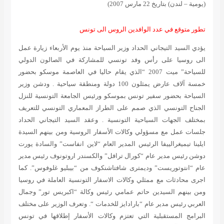
(يومية – لندن) بتاريخ 22 مارس 2007)
تطور متوقع في عدد الوافدين الروس الى تونس
يؤدي السيد التيجاني الحداد وزير السياحة منذ يوم الأربعاء زيارة عمل
الى روسيا على رأس وفد تونسي للمشاركة في الصالون الدولي
للسياحة” ميت 2007 “الذي يقام حاليا في العاصمة موسكو بحضور
خمسة آلاف عارض يمثلون 100 دولة ومنطقة سياحية . ودشن وزير
السياحة بحضور سفير تونس بموسكو ورئيس الجامعة التونسية للنزل
الجناح التونسي الذي صمم على الطراز المعماري التونسي للتعريف
بمختلف الجهات السياحية التونسية . وعقد السيد التيجاني الحداد
جلسات عمل مع مسؤولي وكالات الأسفار الروسية ومن بينهم السيدة
ايلينا تيميغرالييفا الرئيس المدير العام “لاين انفاست” والسادة يورت
دوشن رئيس مدير عام “كورال ترافل” والكسندر اروتونوف رئيس مدير
عام “انتوتوريست” وديمترى شافتاشنكوف من “بيبليو غلوفوس”. كما
اجرى محادثات مع ممثلي وكالات الاسفار التونسية العاملة في روسيا
ومن بينهم السيدين حاتم عمامي رئيس وكالة “اكبريس تور” وجمال
العربي رئيس مدير عام “بارادايز للخدمات “. وتعرف الوزير على مختلف
البرامج المستقبلية التي تعتزم وكالات الأسفار إطلاقها في تونس