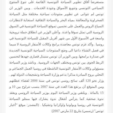
مستعرضا آفاق تطوير السياحة التونسية القائمة على تنوع المنتوج
السياحي التونسي وتنويع الأسواق وجودة الخدمات . وبين الوزير ان
تونس لم تتوانى عن تطوير منتوجات سياحية مختلفة مثل السياحة
الصحراوية والمعالجة بمياه البحر والسياحة الثقافية استجابة لانتظارات
السياح الروس والعمل على تحسين تموقع السياحة التونسية في السوق
الروسية التي تمثل سوقا واعدة . وأعلن الوزير عن انطلاق حملة ترويجية
واسعة في الأسبوع الأول من شهر أفريل المقبل للسياحة التونسية في
روسيا . وأكد عزم تونس معاضدة برامج وكالات الأسفار الروسية لا سيما
في فصل الشتاء داعيا الى وضع المنتوجات السياحية التونسية الجديدة
في صدارة برامجها. وبين الوزير أن تونس ستبذل قصارى جهدها لتحسين
الربط الجوى بين تونس ومختلف الجهات الروسية . وناشد وزير السياحة
مسؤولي وكالات الأسفار التونسية الناشطة في روسيا العمل الجماعي و
التحلي بروح المبادرة مذكرا بدعم وزارة السياحة وتشجيعات الدولة لهم .
وزار نحو 120 ألف سائح روسي تونس في سنة 2006 لقضاء عطلتهم
ومن المتوقع أن يرتفع هذا العدد في سنة 2007 بنسب تتراوح بين 10 و
15 بالمائة . ويلتقي وزير السياحة اليوم بوزير السياحة الروسي ويعقد
ندوة صحفية كما يترأس أشغال ندوة يشارك فيها ممثلو السياحة
التونسية في روسيا وبولونيا واوكرانيا وتشيكيا .
(المصدر: موقع “أخبار
تونس” (رسمي) بتاريخ 22 مارس 2007)