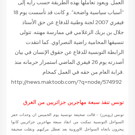
العمل. ويعود تعاملها بهذه الطريقة حسب رأيه إلى
“أسباب سياسية واضحة”. و كانت قد تأسست يوم 18
فيفري 2007 لجنة وطنية للدفاع عن حق الأستاذ
جلال بن بريك الزغلامي في ممارسة مهنته. تتولى
تنسيقها المحامية راضية النصراوي. كما انتقدت
الرابطة التونسية للدفاع عن حقوق الإنسان في بيان
أصدرته يوم 26 فيفري الماضي استمرار حرمانه منذ
قرابة العام من حقه في العمل كمحام.
http://news.maktoob.com/?q=node/574992
تونس تنقذ سبعة مهاجرين جزائريين من الغرق
تونس (رويترز) – قالت صحيفة تونسية يوم الخميس ان وحدات خفر
السواحل التونسية تمكنت من انقاذ سبعة مهاجرين جزائريين كانوا
يبحرون باتجاه السواحل الاوروبية بعد تعطل مركبهم. ونقلت صحيفة