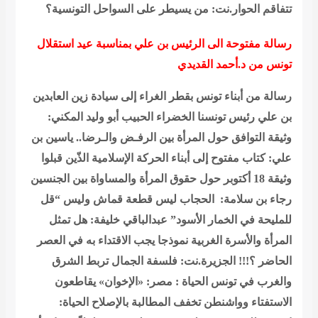
تتفاقم
الحوار.نت: من يسيطر على السواحل التونسية؟
رسالة مفتوحة الى الرئيس بن علي بمناسبة عيد استقلال
تونس من د.أحمد القديدي
رسالة من أبناء تونس بقطر الغراء إلى سيادة زين العابدين
بن علي رئيس تونسنا الخضراء
الحبيب أبو وليد المكني:
وثيقة التوافق حول المرأة بين الرفـض والـرضا..
ياسين بن
علي: كتاب مفتوح إلى أبناء الحركة الإسلامية الذّين قبلوا
وثيقة 18 أكتوبر حول حقوق المرأة والمساواة بين الجنسين
رجاء بن سلامة: الحجاب ليس قطعة قماش وليس “قل
للمليحة في الخمار الأسود”
عبدالباقي خليفة: هل تمثل
المرأة والأسرة الغربية نموذجا يجب الاقتداء به في العصر
الحاضر ؟!!!
الجزيرة.نت: فلسفة الجمال تربط الشرق
والغرب في تونس
الحياة : مصر: «الإخوان» يقاطعون
الاستفتاء وواشنطن تخفف المطالبة بالإصلاح
الحياة: