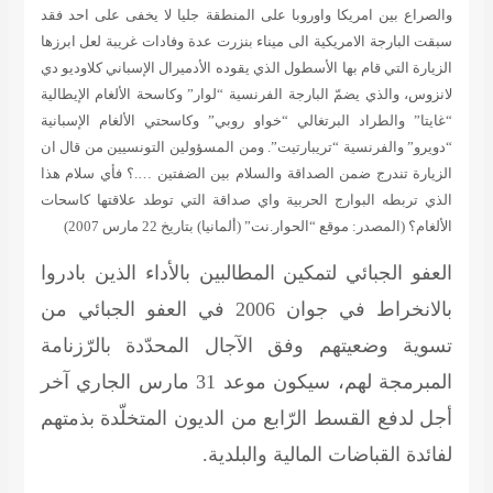
والصراع بين امريكا واوروبا على المنطقة جليا لا يخفى على احد فقد
سبقت البارجة الامريكية الى ميناء بنزرت عدة وفادات غريبة لعل ابرزها
الزيارة التي قام بها الأسطول الذي يقوده الأدميرال الإسباني كلاوديو دي
لانزوس، والذي يضمّ البارجة الفرنسية “لوار” وكاسحة الألغام الإيطالية
“غايتا” والطراد البرتغالي “خواو روبي” وكاسحتي الألغام الإسبانية
“دويرو” والفرنسية “تريبارتيت”. ومن المسؤولين التونسيين من قال ان
الزيارة تندرج ضمن الصداقة والسلام بين الضفتين ….؟ فأي سلام هذا
الذي تربطه البوارج الحربية واي صداقة التي توطد علاقتها كاسحات
الألغام؟
(المصدر: موقع “الحوار.نت” (ألمانيا) بتاريخ 22 مارس 2007)
العفو الجبائي
لتمكين المطالبين بالأداء الذين بادروا
بالانخراط في جوان 2006 في العفو الجبائي من
تسوية وضعيتهم وفق الآجال المحدّدة بالرّزنامة
المبرمجة لهم، سيكون موعد 31 مارس الجاري آخر
أجل لدفع القسط الرّابع من الديون المتخلّدة بذمتهم
لفائدة القباضات المالية والبلدية.