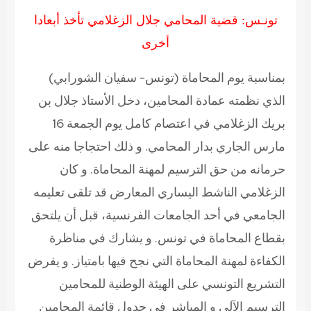
تونـس: قضية المحامي جلال الزغلامي تأخذ أبعادا
أخرى
بمناسبة يوم المحاماة
(تونس- سفيان الشورابي)
الذي نظمته عمادة المحامين، دخل الأستاذ جلال بن
بريك الزغلامي في اعتصام كامل يوم الجمعة 16
مارس الجاري بدار المحامي. و ذلك احتجاجا منه على
حرمانه من حق الترسيم لمهنة المحاماة. و كان
الزغلامي الناشط اليساري المعارض قد تلقى تعليمه
الجامعي في أحد الجامعات الفرنسية، قبل أن يلتحق
بقطاع المحاماة في تونس. و يشارك في مناظرة
الكفاءة لمهنة المحاماة التي نجح فيها بامتياز. و يفرض
التشريع التونسي على الهيئة الوطنية للمحامين
الترسيم الآلي و المباشر في جدول قائمة المحامين