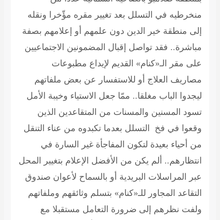
منخرطيه في التسلل بعد تغيير مقره مؤّخرا ونقله
إلى منطقة خير الدين دون علمهم أو إعلامهم بصفة
مباشرة.. فقد تواصل إقبال المضمونين الاجتماعيين
على مقر الـ«كنام» القديم لإيداع مطبوعات
مصاريف العلاج أو للاستفسار عن بعض ملفاتهم
ليجدوا الباب مغلقا.. ممّا جعل الاستياء وخيبة الأمل
تسود المسنين والمسنات من المتقاعدين الذين
وقعوا في فخ التسلل بعدما تكبدوه من عناء التنقل
من أحياء بعيدة لتكون المفاجأة غير السارة في
انتظارهم.. ألم يكن من الأفضل الإعلام بتغيير المحل
عبر المراسلات البريدية أو بالسماح لأعوان صندوق
التقاعد المجاور للـ«كنام» بتسلم وثائقهم وملفاتهم
ولفت نظرهم إلى ضرورة التعامل مستقبلا مع