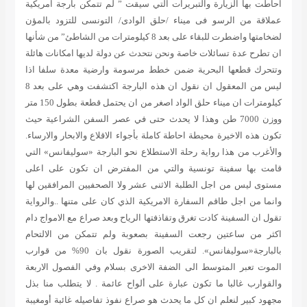
احاطت بها الزيارة والتبريرات التي سيقت ” لم تتمكن بارجة امريكية
عملاقة من الرسو فى ميناء /حلق الوادى/ التونسى للتزود بالمؤن
لضخامتها واضطرت للبقاء على بعد 8 كيلومترات من الشاطئ” من شأنها
ان تطرح عدة تسائلات خاصة ونحن نتحدث عن دولة لديها امكانات هائلة
وتتحرك قطعها البحرية ضمن خطط مرسومة وارضية معدة سلفا اذا
ليس من المعقول ان نقول ان هذه البارجة اكتشفت وهي على بعد 8
كيلومترات ان ميناء حلق الواد اصغر من ان يحتمل قطعة بطول 150 متر
ووزن 7000 طن وهذا لا يحدث حتى في عصر السفن الشراعية حيث
تكون هذه الاخيرة محيطة احاطة كاملة بأجواء الاقلاع والابحار والارساء.
والأغرب من هذا رواية رحلة الاستطلاع نحو البارجة «سوليفانس» التي
قامت بها سفينة تونسية والتي من المفترض ان تكون على اعلى
مستوى ليس من اجل الطلبة الاثنى عشر ولا الصحفيين المرافقين لها
وانما من اجل طاقم السفارة الامريكية الذي كان على متنها ..والرواية
تقول ان السفينة كادت تغرق وتقاذفتها الرياح وبعد صراع مع الامواج دام
اكثر من ساعتين رجعت السفينة بصعوبة ولم تتمكن من الالتحام
بالبارجة«سوليفانس». لتقريب الصورة نقول بان 90% من قوارب
الموت تعبر المتوسط الى الضفة الاخرى بسلام وفي الفصول الاربعة
والقوارب غالبا ما تكون عبارة على ألواح عائمة . لا يتطلب منا بذل
مجهود كبير لنعلم ان كل ما يحدث هو صراع نفوذ تفاصيله غائبة أومغيبة