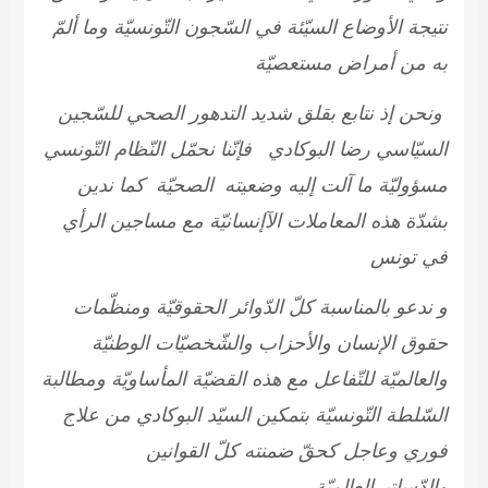
نتيجة الأوضاع السيّئة في السّجون التّونسيّة وما ألمّ
به من أمراض مستعصيّة
ونحن إذ نتابع بقلق شديد التدهور الصحي للسّجين
السيّاسي رضا البوكادي فإنّنا نحمّل النّظام التّونسي
مسؤوليّة ما آلت إليه وضعيته الصحيّة كما ندين
بشدّة هذه المعاملات الآإنسانيّة مع مساجين الرأي
في تونس
و ندعو بالمناسبة كلّ الدّوائر الحقوقيّة ومنظّمات
حقوق الإنسان والأحزاب والشّخصيّات الوطنيّة
والعالميّة للتّفاعل مع هذه القضيّة المأساويّة ومطالبة
السّلطة التّونسيّة بتمكين السيّد البوكادي من علاج
فوري وعاجل كحقّ ضمنته كلّ القوانين
والدّساتيرالعالميّة.