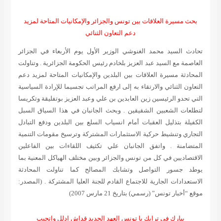
بحث مسيرة العلاقات بين تونس والجزائر والإمكانيات المتاحة لمزيد
دعم التعاون الثنائي
تحادث السيد محمد الغنوشي الوزير الأول يوم الأربعاء في الجزائر
العاصمة مع السيد عبد العزيز بلخادم رئيس الحكومة الجزائرية . وتناولت
المحادثة مسيرة العلاقات بين البلدين والإمكانيات المتاحة لمزيد دعم
التعاون الثنائي والارتقاء به إلى ارفع المراتب تجسيما للإرادة السياسية
التي تحدو الرئيسين زين العابدين بن علي وعبد العزيز بوتفليقة وتكريسا
لتطلعات الشعبين الشقيقين . وبحث الجانبان في هذا السياق السبل
الكفيلة بتذليل العقبات أمام انسياب السلع بين البلدين ودفع التبادل
التجاري وتنشيط حركية الاستثمارات المشتركة وترسيخ مقومات التنمية
المتضامنة . واتفق الجانبان علي تكثيف اللقاءات بين الفاعلين
الاقتصاديين في كل من تونس والجزائر وبين مختلف الهياكل المعنية بما
يوطد جسور التواصل وتشابك المصالح كما تناولت المحادثة
الاستعدادات الجارية للاجتماع القادم للجنة العليا المشتركة .
(المصدر:
موقع “أخبار تونس” (رسمي) بتاريخ 21 مارس 2007)
يبارك في ترابك يا تونس العهد الجديد قداش إدلل وإتجيب