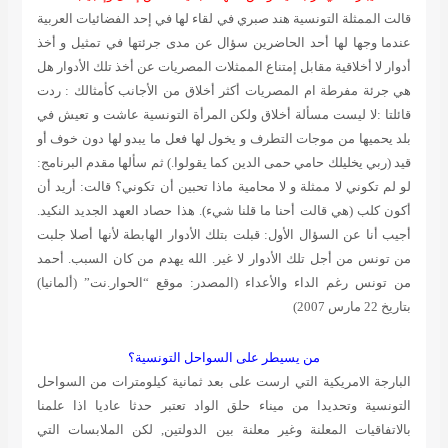
قالت الممثلة التونسية هند صبري في لقاء لها في إحد الفضائيات العربية
عندما وجها لها أحد الحاضرين سؤال عن مدى جرئتها في تمثيل و أخذ
أدوار لا أخلاقية مقابل إمتناع الممثلات المصريات عن أخذ تلك الأدوار هل
هي جرئة مفرطة ام المصريات أكثر أخلاق من الأجانب كأمثالك : ردت
قائلتا :لا ليست مسألة أخلاق ولكن المرأة التونسية عاشت و تعيش في
بلد يحميها من موجات التطرف و يخول لها فعل ما يبدو لها دون خوف أو
قيد (
ربي يخليلك حامي حمى الدين كما يقولوا
.) ثم سألها مقدم البرنامج:
لو لم تكوني لا ممثلة و لا محامية ماذا تحبين أن تكوني؟ قالت: أريد أن
أكون كلب (
هي قالت أحنا ما قلنا شيء
). هذا حصاد العهد الجديد النكيد.
أجيب أنا عن السؤال الأول: قبلت بتلك الأدوار الهابطة لأنها أصلا جلبت
من تونس من أجل تلك الأدوار لا غير. الله يهدم من كان السبب.
أحمد
من تونس رغم الداء والأعداء
(المصدر: موقع “الحوار.نت” (ألمانيا)
بتاريخ 22 مارس 2007)
من يسيطر على السواحل التونسية؟
البارجة الامريكية التي ارست على بعد ثمانية كيلومترات من السواحل
التونسية وتحديدا من ميناء حلق الواد تعتبر حدثا عاديا اذا علمنا
بالاتفاقيات المعلنة وغير معلنة بين الدولتين, لكن الملابسات التي