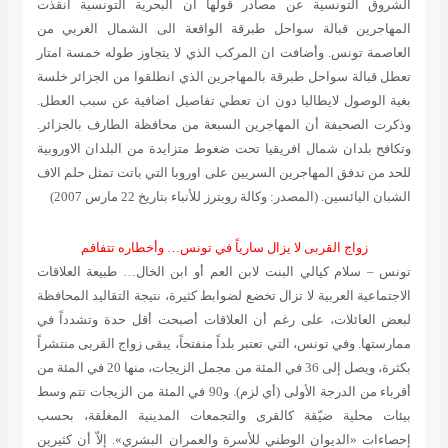
الشروق التونسية عن مصادر قولها ان البحرية التونسية انقذت
المهاجرين قبالة سواحل طبرقة الواقعة الى الشمال الغربي من
العاصمة تونس. وأضافت ان المركب الذي لا يتجاوز طوله خمسة امتار
تعطل قبالة سواحل طبرقة بالمهاجرين الذي انطلقوا من الجزائر خلسة
بغية الوصول لايطاليا دون ان تعطي تفاصيل اضافية عن سبب العطل.
وذكرت الصحيفة أن المهاجرين السبعة من محافظة الطارف بالجزائر.
وتكافح بلدان شمال افريقيا تحت ضغوط متزايدة من البلدان الاوروبية
للحد من تدفق المهاجرين السريين على اوروبا التي باتت تمثل حلم الاف
الشبان اليائسين.
(المصدر: وكالة رويترز للأنباء بتاريخ 22 مارس 2007)
زواج القربى لا يزال سارياً في تونس… وأخطاره تتفاقم
تونس – سلام كيالي البنت لابن العم أو ابن الخال… طبيعة العلاقات
الاجتماعية العربية لا تزال تخضع لضوابط كثيرة، نتيجة التقاليد المحافظة
لبعض العائلات، على رغم أن العلاقات أصبحت أقل حدة وتشدداً في
ممارستها. وفي تونس، التي تعتبر بلداً منفتحاً، يبقى زواج القربى منتشراً
بكثرة، ويصل إلى 36 في المئة من مجمل الزيجات، منها 20 في المئة من
أقرباء من الدرجة الأولى (أي لزم). و90 في المئة من الزيجات تتم وسط
بيئات محلية ضيّقة كالقرى والتجمعات المدينية المغلقة، بحسب
إحصاءات «الديوان الوطني للأسرة والعمران البشري». إلاّ أن كثيرين