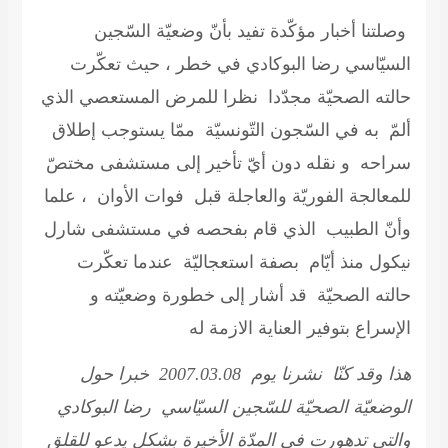
وصلتنا أخبار مؤكّدة تفيد بأنّ وضعيّة السّجين
السيّاسي رضا البوكادي في خطر ، حيث تعكّرت
حالته الصحيّة مجدّدا نظرا للمرض المستعصي الذي
ألمّ به في السّجون التّونسيّة ممّا يستوجب إطلاق
سراحه و
نقله دون أيّ تأخير إلى مستشفى مختصّ
للمعالجة الفوريّة والعاجلة قبل فوات الأوان
، علما
وأنّ الطبيب الذي قام بفحصه في مستشفى شارل
نيكول منذ أيّام بصفة استعجاليّة عندما تعكّرت
حالته الصحيّة قد أشار إلى خطورة وضعيّته و
الإسراع بتوفير العناية الازمة له
هذا وقد كنّا نشرنا يوم 2007.03.08 خبرا حول
الوضعيّة الصحيّة للسّجين السيّاسي رضا البوكادي
والتي تدهورت في المدّة الأخيرة بشكل يدعو للقلق