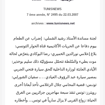
TUNISNEWS
7 ème année,
N° 2495 du 22.03.2007
archives :
www.tunisnews.net
لجنة مساندة الأستاذ رشيد الشملي: إضراب عن الطعام
بيوم دفاعا عن الحريات الأكاديمية
قناة الحوار التونسي:
بلاغ إعلامي
نورالدين الخميري: رضا البوكادي يتعرّض لحالة
موت بطيء والسّلطة تتحمّل مسؤوليّة ذلك
سليم بوخذير:
الأيادي العابثة لوزارة الداخلية تُلحق سيارة فتحي الجربي
بمصير سيارة عبد الرؤوف العيادي . . ..
سفيان الشورابي:
تونـس: قضية المحامي جلال الزغلامي تأخذ أبعادا أخرى
رويترز: تونس تنقذ سبعة مهاجرين جزائريين من الغرق
الحياة: زواج القربى لا يزال سارياً في تونس… وأخطاره