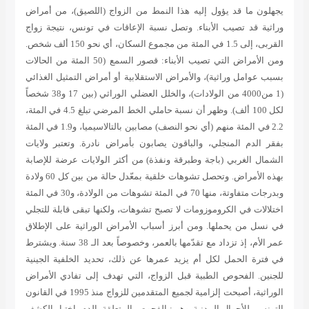
يجهلون ما قد يؤول إليه هذا النمط من الزواج (اللصيق)، من أمراض
وراثية قد تصيب الأبناء. وتصل نسبة الإعاقات في تونس، نتيجة زواج
القربى، إلى 1.5 في المئة من مجموع السكان، أي نحو 150 ألف شخص.
ومن الأمراض التي تصيب الأبناء: قصور السمع (50 المئة من الحالات
بسبب عوامل وراثية)، والأمراض الاستقلابية أو أمراض التمثيل الغذائي
(1 من4000 من الولادات)، والخلل العضلي الوراثي (بين 17 و38 شخصاً
لكل 100 ألف). وظهر أن نسبة حاملي الخط المرضي تبلغ 4.5 في المئة،
2.2 في المئة منهم (أي نحو النصف) مصابين بالتالاسيميا، و1.9 في المئة
بفقر الدم المنجلي، والباقون يصابون بأمراض نادرة. وتعتبر ولايات
الشمال الغربي (باجة وطبرقة ونفذة) من أكثر الولايات عرضة للإصابة
بهذه الأمراض. وتحصل تشوهات خلقية بمعّدل حالة من بين كل 60 ولادة
وبدرجات متفاوتة، منها 70 في المئة تشوهات من الولادة، و30 في المئة
اختلالات في الكروموزومات لا تصبح تشوهات، ولكنها تبقى قابلة للتجلي
في نسل من يحملها. ومن أبرز أسباب الأمراض الوراثية على الإطلاق
عمر الأم، إذ تزداد مع تقدّمها بالعمر، وخصوصاً بعد الـ 38 سنة. ويشترط
في فترة الحمل لكل أم يزيد عمرها عن ذلك، تحديد الخلفية الجينية
للجنين. الفحوص الطبية قبل الزواج، التي تهدف إلى تفادي الأمراض
الوراثية، أصبحت إلزامية لجميع المتقدمين للزواج منذ 1995 في القانون
التونسي للأحوال المدنية. وهي: الفحوص المتعلقة بالدم، اختبار الكشف