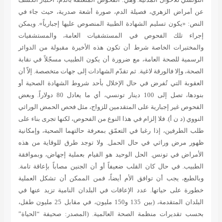
عن أمراض الزهري، فصيلة الدم، صورة أشعة صدرية، حيث جاء في
النص: «يكون تسليم الشهادة الطبية المنصوص عليها إجبارياً». ويمكن
إجراء تلك الفحوص في المستشفيات العامة، والمستشفيات
والمختبرات الخاصة شرط أن تكون هذه الأخيرة مقبولة من الدوائر
الرسمية للصحة العامة، مع ضرورة أن يكون الطبيب مسجّلاً في نقابة
الصحة، وإلا فالورقة لاغية. ثم تقدّم الشهادات إلى جهات متخصصة. إلاّ أن
العقوبة التي تُفرض في حال الإخلال بأحد شروط الشهادة الصحية أو
بنودها، تصل إلى 100 دينار تونسي، أي ما يعادل 80 دولاراً. وبعض
الفحوص غير إجبارية على المتقدمين للزواج، مثل فحص الحمض الوراثي
النووي (د ن أ). فلا إلزام في هذا النوع من الفحوص، لكنها تجرى بناء على
طلب الطرفين، إذا رغبا في التعمّق بمعرفة حالتهما الصحية، وإمكانية
ظهور مرض وراثي في حال الحمل. ولا توجد طرق للوقاية من هذه
الأمراض في تونس. الحل الوحيد هو القيام بعملية إجهاض، وبموافقة
الطبيب. في حال كان القلب ضعيفاً أو أن الجنين مصاباً بإعاقة تامة.
وبالطبع، يجب أن توافق الأم أيضاً، فمن الممكن أن تشكل العملية
خطورة على حياتها. عدد الإعاقات في البلدان النامية تزيد عنها في
البلدان المتقدمة، (بين 135 و150 مليون، في مقابل 25 مليون طفل،
بحسب تقديرات منظمة الصحة العالمية.
(المصدر: صحيفة “الحياة”