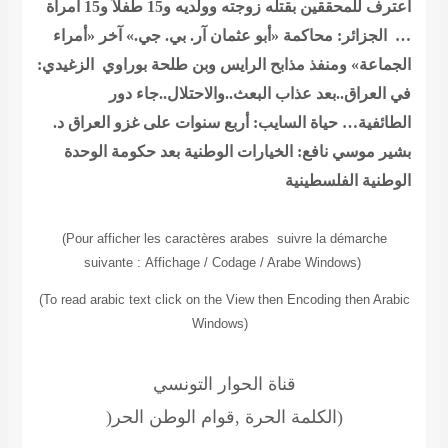
اعترف للمحققين بقتله زوجته وولديه و15 طفلاً و15 امرأة
… الجزائر: محاكمة «أبو عثمان آر. بي. جي.» آخر «أمراء
الجماعة» ومنفذ مذابح الرايس وبن طلحة
بوراوي الزغيدي:
في العراق..بعد عذاب البعث..والاحتلال..جاء دور
الطائفية…
حياة السايب: أربع سنوات على غزو العراق
د.
بشير موسي نافع: الخيارات الوطنية بعد حكومة الوحدة
الوطنية الفلسطينية
(Pour afficher les caractères arabes suivre la démarche
suivante
:
Affichage / Codage / Arabe Windows
(
(To read
arabic text click on the View then Encoding then Arabic
Windows
(
قناة الحوار التونسي
الكلمة الحرة ,قوام الوطن الحر)
(