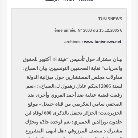
TUNISNEWS
N° 2033 du 15.12.2005
6 ème année,
www.tunisnews.net
archives :
بيـان مشترك حول تأسيس “هيئة 18 أكتوبر للحقوق
والحريات”
نقابة الصحفيين التونسيين: بيان
الصباح:
مداولات مجلس المستشارين حول ميزانية الدولة
لسنة 2006
الحكم عادل زهمول لـ«الصباح»: «نعم
رفعت قضية عدلية ضد أحمد القروي وأخرى ضد
الصحفي سامي العكريمي من قناة حنبعل»
موقع
الجزيرة.نت: الجزائر تحتفل بالذكرى 600 لوفاة ابن
خلدون
نورالدين الخميري: نعم لوحدة جادّة وتحرّك
مشترك
د منصف المرزوقي : هل انتهى المشروع