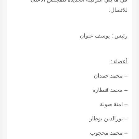
للاتصال:
رئيس
:
يوسف علوان
أعضاء :
– محمد حمدان
– محمد قنطارة
– امنة صولة
– نورالدين بوطار
– محمد محجوب