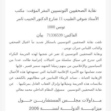
نقابة الصحفيين التونسيين
المقر المؤقت: مكتب
الأستاذ شوقي الطبيب 11 شارع الدكتور الحبيب ثامر
تونس 1000
بيان
الفاكس: 71336539
تلقت نقابة الصحفيين التونسيين باستنكار شديد نبأ اغتيال الصحفي
والنائب اللبناني جبران تويني .
ونقابة الصحفيين التونسيين إذ تعبر عن شجبها لهذه الجريمة النكراء
التي تندرج في سياق سلسلة من اغتيالات إجرامية طالت عددا من
السياسيين والإعلاميين من بينهم زميلنا الشهيد سمير قصير ، فإنها
تجدد تضامنها مع الأسرة الإعلامية اللبنانية التي تستهدفها هذه الأعمال
الإرهابية الجبانة ، تساند الزملاء اللبنانيين في مطالبتهم بالكشف عن
ملابسات هذه الجريمة ومثيلاتها وإنزال العقاب العادل بمرتكبيها . عن
نقابة الصحفيين التونسيين مسؤول النظام الداخلي
محمد معالي
مــــداولات مجلـــــس المستشاريــــن حـــــول
ميزانيـــــــة الدولـــــــة لسنــــــــة 2006