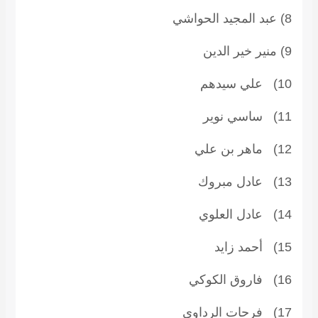
8) عبد المجيد الحواشي
9) منير خير الدين
10) علي سيدهم
11) ساسي نوير
12) ماهر بن علي
13) عادل مبروك
14) عادل العلوي
15) أحمد زايد
16) فاروق الكوكي
17) فرحات الرداوي