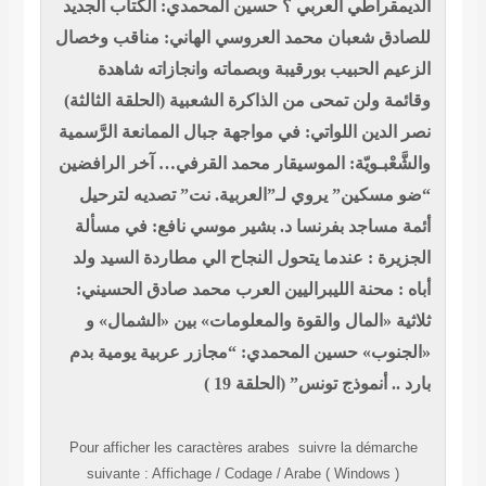
الديمقراطي العربي ؟
حسين المحمدي: الكتاب الجديد
للصادق شعبان
محمد العروسي الهاني: مناقب وخصال
الزعيم الحبيب بورقيبة وبصماته وانجازاته شاهدة
وقائمة ولن تمحى من الذاكرة الشعبية (الحلقة الثالثة)
نصر الدين اللواتي: في مواجهة جبال الممانعة الرَّسمية
والشَّعْبـويّة: الموسيقار محمد القرفي… آخر الرافضين
“ضو مسكين” يروي لـ”العربية. نت” تصديه لترحيل
أئمة مساجد بفرنسا
د. بشير موسي نافع: في مسألة
الجزيرة : عندما يتحول النجاح الي مطاردة
السيد ولد
أباه : محنة الليبراليين العرب
محمد صادق الحسيني:
ثلاثية «المال والقوة والمعلومات» بين «الشمال» و
«الجنوب»
حسين المحمدي: “مجازر عربية يومية بدم
بارد .. أنموذج تونس” (الحلقة 19 )
Pour afficher les caractères
arabes
suivre la démarche
suivante
:
Affichage
/
Codage
/
Arabe ( Windows )