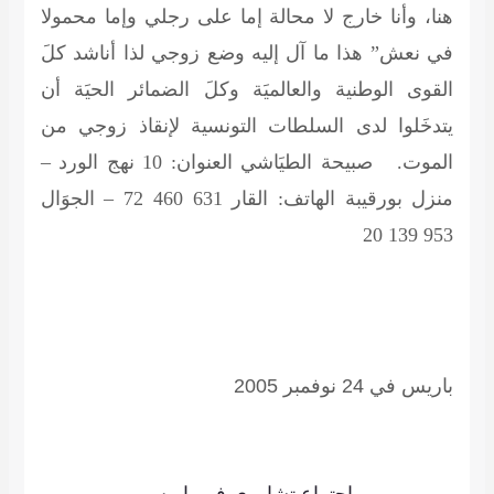
هنا، وأنا خارج لا محالة إما على رجلي وإما محمولا
في نعش” هذا ما آل إليه وضع زوجي لذا أناشد كلَ
القوى الوطنية والعالميَة وكلَ الضمائر الحيَة أن
يتدخَلوا لدى السلطات التونسية لإنقاذ زوجي من
الموت.
صبيحة الطيَاشي
العنوان: 10 نهج الورد –
منزل بورقيبة الهاتف: القار 631 460 72 – الجوَال
953 139 20
باريس في 24 نوفمبر 2005
اجتماع تشاوري في باريس