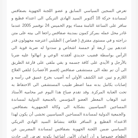
تعرض السجين السياسي السابق و عضو اللجنة الجهوية بصفاقس
لمساندة حركة 18 أكتوبر السيد
الهادي التريكي
الى اعتداء فظيع و
سافر على الساعة الثامنة مساء يوم الخميس 24 نوفمبر 2005 عندما
غادر محل عمله بمركز كمون بمدينة صفاقس راجعا الى بيته على متن
دراجته و في مستوى مفترق ( قصاص ) الطبلبي اعترضه مجهولون قدر
عددهم بين أربعة أو خمسة اشخاص و سددوا له ضربة قوية الى
الرأس بواسطة قضيب حديدي أفقدته الوعي و انهالوا عليه ضربا
بالأرجل و الأيدي على كافة جسمه و بقي ملقى على قارعة الطريق
الى أن تم نقله الى مستشفى صفاقس (قسم الأعصاب) لتلقي العلاج
اللازم و تبين عند الكشف الأولي أنه أصيب بجرح عميق في رأسه و
إصابات بكامل بدنه مما اضطر طبيب المستشفى الى الاحتفاظ به
تحت العناية المركزة. وقد تقدم صباح هذا اليوم عبر محاميه الأستاذ
عبد الوهاب المعطر العضو المؤسس بالجمعية الدولية لمساندة
المساجين السياسيين بشكاية الى وكالة الجمهورية بصفاقس.
والجمعية الدولية لمساندة المساجين السياسيين تخشى أن يكون لهذا
الاعتداء الفظيع و السافر علاقة بنشاط السيد الهادي التريكي
السياسي ضمن اللجنة الجهوية بصفاقس لمساندة المضربين عن
الطعام خصوصا و أن أعوان الأمن أشاعوا بكونه تعرض الى حادث