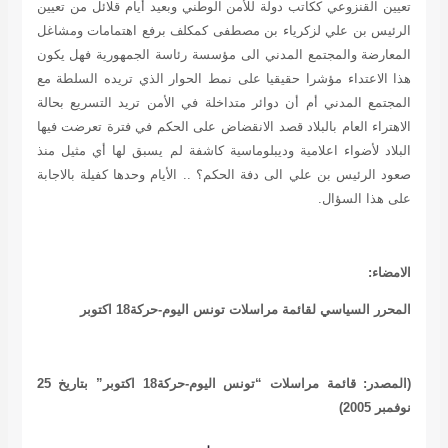
تعيين القنزوعي ككاتب دولة للأمن الوطني وبعيد أيام قلائل من تعيين
الرئيس بن علي لزكرياء بن مصطفى كمكلف برفع اهتمامات ومشاغل
المعارضة والمجتمع المدني الى مؤسسة رئاسة الجمهورية فهل يكون
هذا الاعتداء مؤشرا حقيقيا على نمط الحوار الذي تريده السلطة مع
المجتمع المدني أم أن دوائر متداخلة في الأمن تريد التسريع بحالة
الاهتراء العام بالبلاد قصد الانقضاض على الحكم في فترة تعرضت فيها
البلاد لأضواء اعلامية وديبلوماسية كاشفة لم يسبق لها أي مثيل منذ
صعود الرئيس بن علي الى دفة الحكم؟ .. الأيام وحدها كفيلة بالاجابة
على هذا السؤال.
الامضاء:
المحرر السياسي لقائمة مراسلات تونس اليوم-حركة18 اكتوبر
(المصدر: قائمة مراسلات “تونس اليوم-حركة18 اكتوبر” بتاريخ 25
نوفمبر 2005)