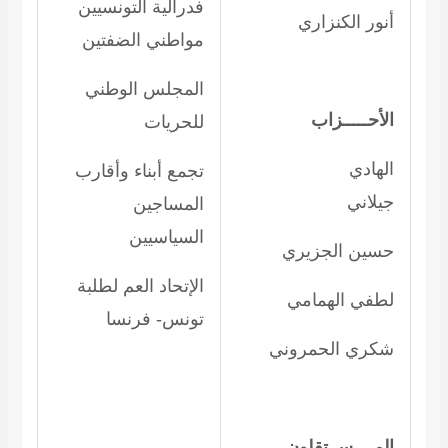
فدرالية التونسيين
أنور الكنزاري
مواطني الضفتين
المجلس الوطني
الأحـــــزاب
للحريات
الهادي
تجمع أبناء وأقارب
جيلاني
المساجين
السياسيين
حسين الجزيري
الإتحاد العم لطلبة
لطفي الهمامي
تونس- فرنسا
شكري الحمروني
المــــســتقلون