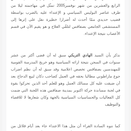
الرابع والعشرين من شهر نوفمبر2005 تمثّل في مهاجمته ليلا من
طرف عناصر البوليس السياسي و الإعتداء عليه بالضرب بواسطة
قضيب حديدي ممّا أحدث له أضرارا خطيرة نقل على إثرها إلى
المستشفى الجامعي بصفاقس لتلقّي العلاج و هو يقيم الآن في قسم
الأعصاب نتيجة الإعتداء.
نذكر بأن السيد
الهادي التريكي
سبق له أن قضى أكثر من عشر
سنوات في السجن نتيجة ارائه السياسية وهو خريج المدرسة القومية
للمهندسين بصفاقس تخصص اعلامية وقد سبق له أن نظم اضراب
جوع ماراطوني مطالبا بحقه في العمل كصاحب دكان لبيع الدجاج بعد
أن ضيقت عليه كل مسالك العمل وهو للعلم أحد الذين تحركوا بقوة
في لجنة مساندة حركة اكتوبر بمدينة صفاقس هذه اللجنة التي ضمت
كل الفعاليات والحساسيات السياسية بالجهة وكان شعارها لا للاقصاء
والتوظيف
كما ننوه السادة القراء أن مثل هذا الاعتداء جاء بعد أيام قلائل من