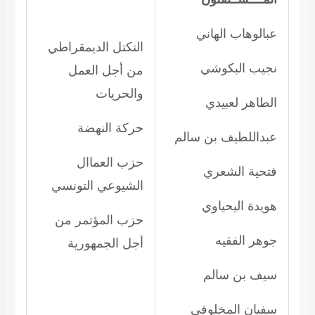
عبالوهاب الهاني
التكتل الديمقراطي
نجيب البكوشي
من أجل العمل
والحريات
الطاهر لعبيدي
حركة النهضة
عبداللطيف بن سالم
حزب العماال
فتحية الشعري
الشيوعي التونسي
هويدة اليحياوي
حزب المؤتمر من
جوهر الفقيه
أجل الجمهورية
سيف بن سالم
سفيان المخلوفي