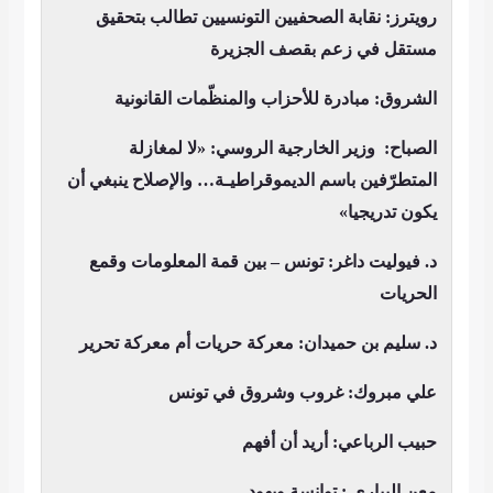
رويترز: نقابة الصحفيين التونسيين تطالب بتحقيق
مستقل في زعم بقصف الجزيرة
الشروق: مبادرة للأحزاب والمنظّمات القانونية
ا
لصباح: وزير الخارجية الروسي: «لا لمغازلة
المتطرّفين باسم الديموقراطيـة… والإصلاح ينبغي أن
يكون تدريجيا»
د. فيوليت داغر: تونس – بين قمة المعلومات وقمع
الحريات
د. سليم بن حميدان: معركة حريات أم معركة تحرير
علي مبروك: غروب وشروق في تونس
حبيب الرباعي: أريد أن أفهم
معن البياري : توانسة ويهود