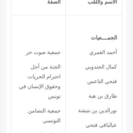
الاسم واللقب
الصفة
الجمــــعيات
أحمد العمري
جمعية صوت حر
كمال الجندوبي
الجنة من أجل
احترام الحريات
فتحي الناعس
وحقوق الإنسان في
طارق بن هبة
تونس
نورالدين بن نتيشة
جمعية التضامن
التونسي
عبالباقي فتحي