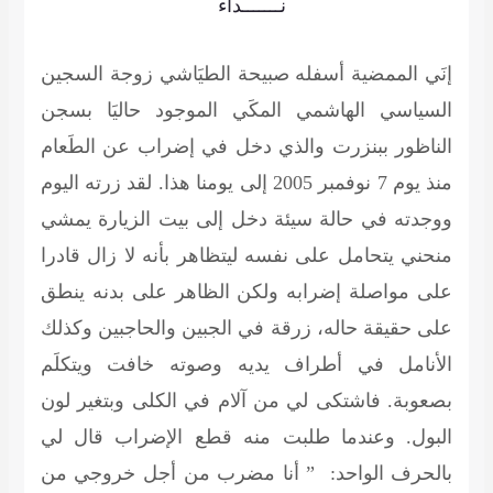
نـــــــداء
إنَي الممضية أسفله صبيحة الطيَاشي زوجة السجين
السياسي الهاشمي المكَي الموجود حاليَا بسجن
الناظور ببنزرت والذي دخل في إضراب عن الطَعام
منذ يوم 7 نوفمبر 2005 إلى يومنا هذا. لقد زرته اليوم
ووجدته في حالة سيئة دخل إلى بيت الزيارة يمشي
منحني يتحامل على نفسه ليتظاهر بأنه لا زال قادرا
على مواصلة إضرابه ولكن الظاهر على بدنه ينطق
على حقيقة حاله، زرقة في الجبين والحاجبين وكذلك
الأنامل في أطراف يديه وصوته خافت ويتكلَم
بصعوبة. فاشتكى لي من آلام في الكلى وبتغير لون
البول. وعندما طلبت منه قطع الإضراب قال لي
بالحرف الواحد: ” أنا مضرب من أجل خروجي من