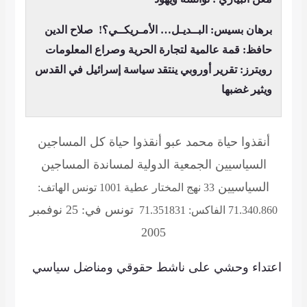
برهان بسيس: البــديـل… الأمـريكــي؟!
صلاح الدين
حافظ: قمة عالمية لتجارة الحرية وصراع المعلومات
رويترز: تقرير أوروبي ينتقد سياسة إسرائيل في القدس
ويثير غضبها
أنقذوا حياة محمد عبو أنقذوا حياة كل المساجين
السياسيين
الجمعية الدولية لمساندة المساجين
السياسيين
33 نهج المختار عطية 1001 تونس الهاتف:
تونس في: 25 نوفمبر
71.340.860 الفاكس: 71.351831
2005
اعتداء وحشي على ناشط حقوقي ومناضل سياسي