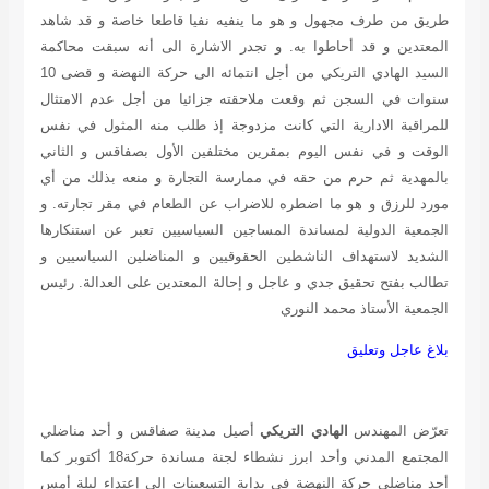
طريق من طرف مجهول و هو ما ينفيه نفيا قاطعا خاصة و قد شاهد
المعتدين و قد أحاطوا به. و تجدر الاشارة الى أنه سبقت محاكمة
السيد الهادي التريكي من أجل انتمائه الى حركة النهضة و قضى 10
سنوات في السجن ثم وقعت ملاحقته جزائيا من أجل عدم الامتثال
للمراقبة الادارية التي كانت مزدوجة إذ طلب منه المثول في نفس
الوقت و في نفس اليوم بمقرين مختلفين الأول بصفاقس و الثاني
بالمهدية ثم حرم من حقه في ممارسة التجارة و منعه بذلك من أي
مورد للرزق و هو ما اضطره للاضراب عن الطعام في مقر تجارته. و
الجمعية الدولية لمساندة المساجين السياسيين تعبر عن استنكارها
الشديد لاستهداف الناشطين الحقوقيين و المناضلين السياسيين و
تطالب بفتح تحقيق جدي و عاجل و إحالة المعتدين على العدالة. رئيس
الجمعية
الأستاذ محمد النوري
بلاغ عاجل وتعليق
تعرّض المهندس
الهادي التريكي
أصيل مدينة صفاقس و أحد مناضلي
المجتمع المدني وأحد ابرز نشطاء لجنة مساندة حركة18 أكتوبر كما
أحد مناضلي حركة النهضة في بداية التسعينات إلى إعتداء ليلة أمس