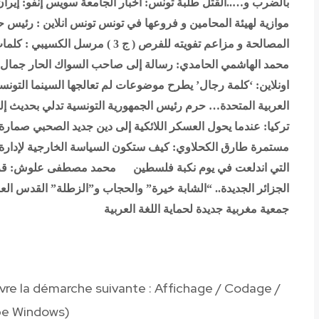
بالضرب و…..القتل
طلبة تونس: أخبار الجامعة
سويس إنفو: إيران
موازية لهيئة المحامين و فروعها في تونس
تونس انلاين : رئيس 
المصالحة و مزاعم تفويته للفرص ( ج 3 )
مرسل الكسيبي : كلمات
محمد الهاشمي الحامدي: رسالة إلى صاحب السواك الحار
جمال ا
اونلاين: ‘كلمة رجال’ يطرح موضوعات لم تعالجها السينما التونس
العربية المتحدة… حرم رئيس الجمهورية التونسية تدلي بحديث إلى 
تركيا: عندما يحول العسكر اللائكية إلى دين جديد
الصحبي صمارة: ت
مستمرة
طارق الكحلاوي: كيف ستكون السياسة الخارجية لإدارة
التي اندلعت في يوم نكبة فلسطين
محمد مصطفى علوش: قراءة
الجزائر الجديدة.. “الشابة خيرة” والحجاب و”الزطلة”
القدس العربي: الت
جمعية مغربية جديدة لحماية اللغة العربية
ivre la démarche suivante
:
Affichage / Codage /
be Windows
(