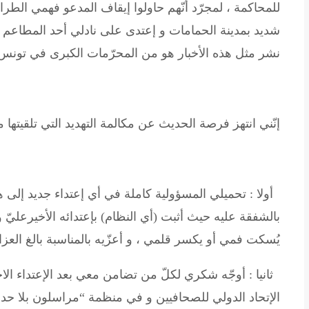
للمحاكمة ، لمجرّد أنّهم حاولوا إيقاف المدعو فهمي الط
شديد بمدينة الحمامات و إعتدى على نادلي أحد المطاعم و 
نشر مثل هذه الأخبار هو من المحرّمات الكبرى في تونس
إنّني انتهز فرصة الحديث عن مكالمة التهديد التي تلقيته
أولا : تحميلي المسؤولية كاملة في أي إعتداء جديد إلى هذ
بالشفقة عليه حيث أثبت (أي النظام) بإعتدائه الأخيرعليّ
يُسكت فمي أو يكسر قلمي ، و أعزّيه بالمناسبة بالغ ال
ثانيا : أوجّه شكري لكلّ من تضامن معي بعد الإعتداء الاخ
الإتحاد الدولي للصحافيين و في منظمة “مراسلون بلا حد