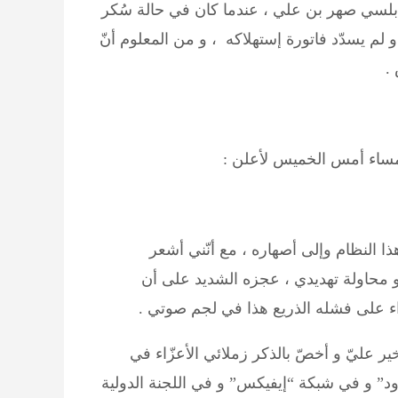
رابلسي صهر بن علي ، عندما كان في حالة سُكر
لم يسدّد فاتورة إستهلاكه ، و من المعلوم أنّ
 .
ا مساء أمس الخميس لأعلن :
ا النظام وإلى أصهاره ، مع أنّني أشعر
 و محاولة تهديدي ، عجزه الشديد على أن
عزاء على فشله الذريع هذا في لجم صوتي .
ير عليّ و أخصّ بالذكر زملائي الأعزّاء في
ود” و في شبكة “إيفيكس” و في اللجنة الدولية