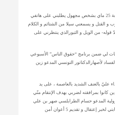
فوجئت في الليلة الفاصلة بين الخميس 24 ماي و الجمعة 25 ماي بشخص مجهول يطلبني على هاتفي
ه 79914001 ، ليُهدّدني بالضرب و القتل و يسمعني سيلا من الشتائم و الكلام
حدّ قوله- من الويل و الثبورالذي ينتظرني على
قط من بثّ تصريحات لي ضمن برنامج “حقوق الناس” الأسبوعي
لفساد لأصهارالدكتاتور التونسي المدعو زين
داء عليّ بالعنف الشديد بالعاصمة ، على يد
كانوا بمرافقته لضربي بهدف الإنتقام منّي
ؤولية المدعو حسام الطرابلسي صهر بن علي
،على كارثة حفل ستار أكاديمي بصفاقس ، و كذلك إثر كتابتي لخبر إعتقال و تقديم 5 أعوان أمن