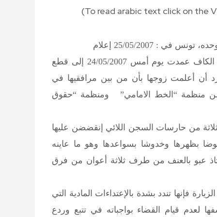
(To read
arabic text click on the
، تونس في : 25/05/2007
إعلام
تعلم لجنة الدفاع عن الأستاذ محمد عبو أن إدارة سجن الكاف عمدت يوم أمس 24/05/2007 إلى قطع
رد أن أعلمت زوجها بأن من بين مرافقيها في
من منظمة “الخط الامامي” ومنظمة “حقوق
 ثلاثة من حارسات السجن اللائي إنقضضن عليها
وضا بظهرها وخدوشا بسواعدها وهو ما عاينه
اذ عبو بالعنف من طرف ثلاثة أعوان من فرق
زيارة فإنها تندد بشدة بالإعتداءات المادية التي
ا لعدم قيام القضاء بواجباته في تتبع وردع