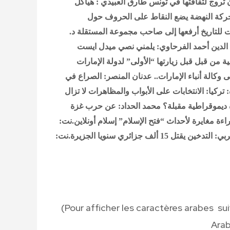
 تروج لثقافتها في تونس
طارق العبيدي : هياكل
حركة النهضة يضع النقاط على الحروف حول
 للتاريخ أرفعها إلى صاحب مجموعة المستقلة
د.
لدين أحمد الفرحاوي: يلمني نصي
ميدل ايست
ية من قبل
قبل زيارتها “الأولى” لدولة الإمارات
وكالة أنباء الإمارات..
عدنان المنصر: الصراع في
ركيا: الانتخابات على الأبواب والمظاهرات لا تزال
 ديموقراطية مقبلة؟
محمد الحداد: عن حرب غزة
 مغايرة لأحداث “فتح الإسلام”
إسلام أونلاين.نت:
دخين يقتل 15 ألف جزائري سنويا
الجزيرة.نت:
(Pour afficher les caractères arabes su
Ara