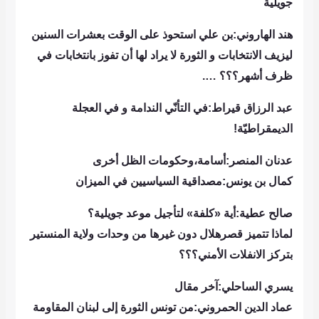
جويلية
هند الهاروني:بن علي استحوذ على الوقت بعشرات السنين
ليزيف الانتخابات و الثورة لا يراد لها أن تفوز بانتخابات في
ظرف أشهر؟؟؟ ….
عبد الرزاق قيراط:في التأنّي الندامة و في العجلة
الديمقراطيّة!
عدنان المنصر:أسامة،وحكومات الظل أخرى
كمال بن يونس:مصداقية السياسيين في الميزان
صالح عطية:أية «كلفة» لتأجيل موعد جويلية؟
لماذا تتميز قصرهلال دون غيرها من وحدات ولاية المنستير
بتركز الانفلات الأمني؟؟؟
يسري الساحلي:آخر مقال
عماد الدين الحمروني:من تونس الثورة إلى لبنان المقاومة