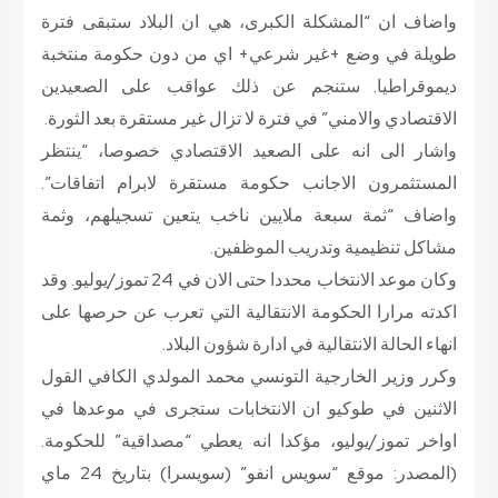
واضاف ان “المشكلة الكبرى، هي ان البلاد ستبقى فترة
طويلة في وضع +غير شرعي+ اي من دون حكومة منتخبة
ديموقراطيا. ستنجم عن ذلك عواقب على الصعيدين
الاقتصادي والامني” في فترة لا تزال غير مستقرة بعد الثورة.
واشار الى انه على الصعيد الاقتصادي خصوصا، “ينتظر
المستثمرون الاجانب حكومة مستقرة لابرام اتفاقات”.
واضاف “ثمة سبعة ملايين ناخب يتعين تسجيلهم، وثمة
مشاكل تنظيمية وتدريب الموظفين.
وكان موعد الانتخاب محددا حتى الان في 24 تموز/يوليو. وقد
اكدته مرارا الحكومة الانتقالية التي تعرب عن حرصها على
انهاء الحالة الانتقالية في ادارة شؤون البلاد.
وكرر وزير الخارجية التونسي محمد المولدي الكافي القول
الاثنين في طوكيو ان الانتخابات ستجرى في موعدها في
اواخر تموز/يوليو، مؤكدا انه يعطي “مصداقية” للحكومة.
(المصدر: موقع “سويس انفو” (سويسرا) بتاريخ 24 ماي