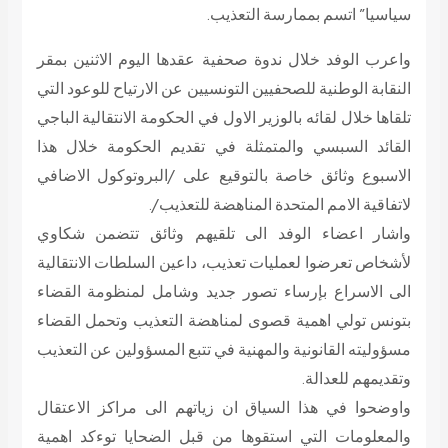
سياسيا” اتسم بممارسة التعذيب.
واعرب الوفد خلال ندوة صحفية عقدها اليوم الاثنين بمقر
النقابة الوطنية للصحفيين التونسيين عن الارتياح للوعود التي
تلقاها خلال لقائه بالوزير الاول في الحكومة الانتقالية الباجي
القائد السبسي والمتمثلة في تقديم الحكومة خلال هذا
الاسبوع وثائق خاصة بالتوقيع على /البروتوكول الاضافي
لاتفاقية الامم المتحدة المناهضة للتعذيب/.
واشار اعضاء الوفد الى تلقيهم وثائق تتضمن شكاوي
لأشخاص تعرضوا لعمليات تعذيب، داعين السلطات الانتقالية
الى الاسراع بإرساء تصور جديد وشامل لمنظومة القضاء
بتونس تولي اهمية قصوى لمناهضة التعذيب وتحمل القضاء
مسؤوليته القانونية والمهنية في تتبع المسؤولين عن التعذيب
وتقديمهم للعدالة.
واوضحوا في هذا السياق ان زياتهم الى مراكز الاعتقال
والمعلومات التي استقوها من قبل الضحايا توءكد اهمية