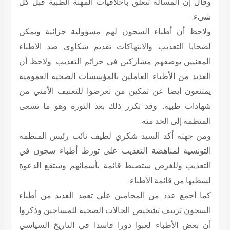
وقال إن المسألة تتعلق بأخلاقيات المهنة الطبية قبل كل
شيء.
ولاحظ أن أطباء السجون لهم مسؤولية جزائية ويمكن
لضحايا التعذيب والانتهاكات تقديم شكاوى ضد الأطباء
المعنيين بوصفهم مشاركين في جرائم التعذيب. ولاحظ أن
العديد من الأطباء العاملين بالمؤسسات الصحية العمومية
يمتنعون أيضا عن تمكين من تعرضوا للتعنيف الأمني من
شهادات طبية.. وقد تكرر ذلك بعد الثورة وهو ما تسعى
المنظمة إلى الحد منه.
ومن جهته أكد السيد شكري لطيف نائب رئيس المنظمة
التونسية لمناهضة التعذيب على تورط أطباء سجون في
التعذيب وللغرض ستضبط قائمة بأسمائهم وستقع الدعوة
لشطبها من قائمة الأطباء..
كما أجمع عدد من المحامين على تعمد العديد من أطباء
السجون تزييف تشخيص الحالات الصحية للمساجين وذكروا
أن بعض الأطباء لعبوا دورا فاسدا في التاريخ السياسي