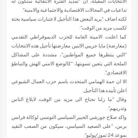
الانتخابات المقبلة، ان “تمديد الفترة الانتقالية ستكون له
تداعيات في المجالات الاقتصادية والاجتماعية والامنية”.
لكنه اضاف “يريد البعض هذا التأجيل لاعتبارات سياسية بحتة
لكسب مزيد من الوقت”.
كما اعلنت الامينة العامة للحزب الديموقراطي التقدمي
(معارضة) مايا جريبي الاثنين معارضتها تأجيل هذه الانتخابات
“التي ينتظرها جميع المواطنين”، مشددة على المشاكل
الملحة التي يتعين تسويتها، “كالوضع الامني الهش والتباطؤ
الاقتصادي”.
الا ان حمة الهمامي المتحدث باسم حزب العمال الشيوعي
اعلن تأييده هذا التأجيل.
وقال “ما زلنا نحتاج الى مزيد من الوقت لابلاغ الناس
وتدريبهم”.
واكد صلاح جورشي الخبير السياسي التونسي لوكالة فرانس
برس، “على الصعيد السياسي، سيكون من الصعب التقيد
بموعد 24 تموز/يوليو”.