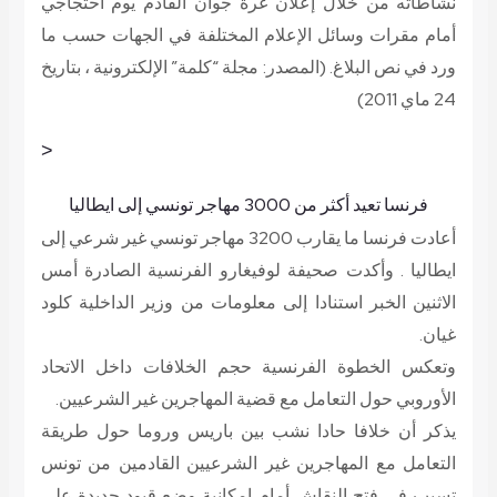
نشاطاته من خلال إعلان غرة جوان القادم يوم احتجاجي
أمام مقرات وسائل الإعلام المختلفة في الجهات حسب ما
ورد في نص البلاغ.
(المصدر: مجلة “كلمة” الإلكترونية ، بتاريخ
24 ماي 2011)
<
فرنسا تعيد أكثر من 3000 مهاجر تونسي إلى ايطاليا
أعادت فرنسا ما يقارب 3200 مهاجر تونسي غير شرعي إلى
ايطاليا . وأكدت صحيفة لوفيغارو الفرنسية الصادرة أمس
الاثنين الخبر استنادا إلى معلومات من وزير الداخلية كلود
غيان.
وتعكس الخطوة الفرنسية حجم الخلافات داخل الاتحاد
الأوروبي حول التعامل مع قضية المهاجرين غير الشرعيين.
يذكر أن خلافا حادا نشب بين باريس وروما حول طريقة
التعامل مع المهاجرين غير الشرعيين القادمين من تونس
تسبب في فتح النقاش أمام إمكانية وضع قيود جديدة على