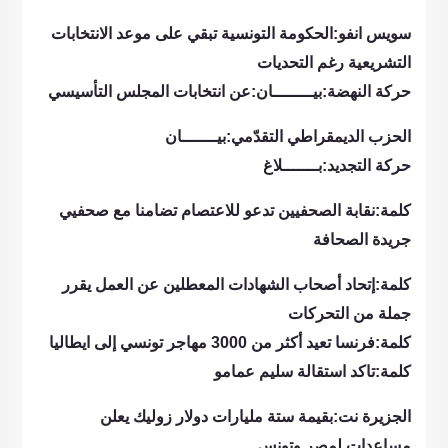
سويس انفو:الحكومة التونسية تبقي على موعد الانتخابات
التشريعية رغم التحديات
حركة النهضة:بيــــــــان:عن انتخابات المجلس التأسيسي
الحزب الديمقراطي التقدّمي:بيـــــــان
حركة التجديد:بـــــــلاغ
كلمة:نقابة الصحفيين تدعو للاعتصام تضامنا مع صحفيي
جريدة الصحافة
كلمة:إتحاد أصحاب الشهادات المعطلين عن العمل يقرر
جملة من التحركات
كلمة:فرنسا تعيد أكثر من 3000 مهاجر تونسي إلى ايطاليا
كلمة:تاكد استقالة سليم عمامو
الجزيرة نت:بقيمة ستة مليارات دولار زوليك يعلن
مساعدات لمصر وتونس