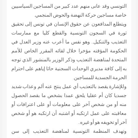
التونسي وقد عانى منهم عدد كبير من المساجين السياسيين
خاصة مساجين حركة النهضة والحوض المنجمي.
ويتطلع المدافعون عن حقوق الإنسان في تونس إلى تحقيق
ثورة في السجون التونسية والقطع كليا مع ممارسات
التعذيب والتنكيل.. وهو نفس ما أعرب عنه وزير العدل في
الحكومة المؤقته مؤخرا خلال لقائه المقرر الخاص للأمم
المتحدة لمناهضة التعذيب وذكر الوزير بالمنشور الذي توجه
به إلى كافة مديري الوحدات السجنية حاثا إياهم على احترام
الحرمة الجسدية للمساجين.
وللإشارة يقصد بالتعذيب أي عمل ينتج عنه ألم وعذاب شديد
جسديا كان أم عقليا يلحق عمدا بشخص ما بقصد الحصول
منه أو من شخص آخر على معلومات أو على اعترافات أو
معاقبته على عمل ارتكبه أو اشتبه أن ارتكبه هو أو شخص
آخر أو تخويفه هو أو غيره..
وتهدف المنظمة التونسية لمناهضة التعذيب إلى سن