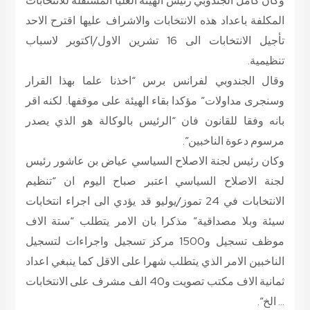
وكان كامل الجندوبي رئيس الهيئة العليا المستقلة للانتخابات
المكلفة باعداد هذه الانتخابات والاشراف عليها اقترح الاحد
تأجيل الانتخابات الى 16 تشرين الاول/اكتوبر لاسباب
تنظيمية.
وقال الجندوبي لفرانس برس “اخذنا علما بهذا القرار
وسنجرى مداولات” مؤكدا بقاء الهيئة على موقفها. لكنه اقر
بانه وفقا للقانون فان “الرئيس بالوكالة هو الذي يصدر
مرسوم دعوة الناخبين”.
وكان رئيس لجنة الاصلاح السياسي عياض بن عاشور رئيس
لجنة الاصلاح السياسي اعتبر صباح اليوم ان “تنظيم
الانتخابات في 24 تموز/يوليو قد يؤدي الى اجراء انتخابات
سيئة وبلا مصداقية” مذكرا بان الامر يتطلب “ستة الاف
موظف تسجيل و1500 مركز تسجيل واجراءات لتسجيل
الناخبين الامر الذي يتطلب شهرا على الاقل كما ينبغي اعداد
ثمانية الاف مكتب تصويت و40 الف مشرف على الانتخابات
… الخ”.