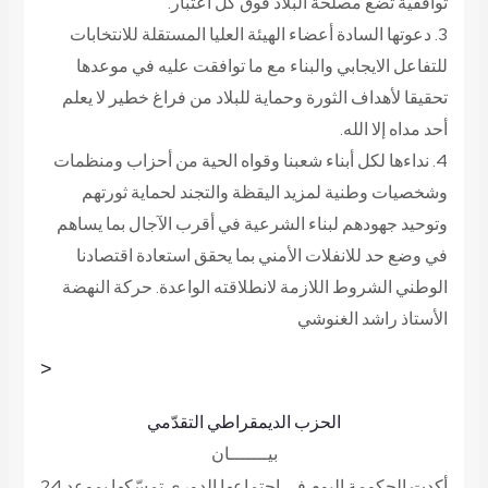
توافقية تضع مصلحة البلاد فوق كل اعتبار.
3. دعوتها السادة أعضاء الهيئة العليا المستقلة للانتخابات
للتفاعل الايجابي والبناء مع ما توافقت عليه في موعدها
تحقيقا لأهداف الثورة وحماية للبلاد من فراغ خطير لا يعلم
أحد مداه إلا الله.
4. نداءها لكل أبناء شعبنا وقواه الحية من أحزاب ومنظمات
وشخصيات وطنية لمزيد اليقظة والتجند لحماية ثورتهم
وتوحيد جهودهم لبناء الشرعية في أقرب الآجال بما يساهم
في وضع حد للانفلات الأمني بما يحقق استعادة اقتصادنا
الوطني الشروط اللازمة لانطلاقته الواعدة.
حركة النهضة
الأستاذ راشد الغنوشي
<
الحزب الديمقراطي التقدّمي
بيـــــــان
أكدت الحكومة اليوم في اجتماعها الدوري تمسّكها بموعد 24