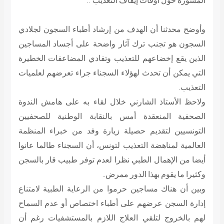
المشورة حول أوقات إيقاف التعذيب”..
وأوضح محدثنا أن الهدف من إرشاد أطباء السجون لجلادي
السجون هو تجنب ترك آثار واضحة على أجساد المساجين
الذين يقع إخضاعهم للتعذيب وتفادي المضاعفات الخطيرة
التي يمكن أن تحدث لهؤلاء السجناء جراء تعرضهم لعلميات
التعذيب.
ولاحظ الأستاذ الشارني خلال لقاء به على هامش الندوة
الصحفية المنعقدة أمس بالنقابة الوطنية للصحفيين
التونسيين لتقديم حصيلة زيارة وفد من خبراء المنظمة
العالمية لمناهضة التعذيب لتونس، أن السجناء طالما عانوا
أيضا من الإهمال الطبي نظرا لعدم توفر طبيب قار بالسجن
وكثيرا ما يقوم بهذا الدور ممرض..
وبين أن هناك مساجين حرموا من الرعاية الطبية لامتناع
إدارة السجن عرضهم على أطباء اختصاص أو عدم السماح
لهم بالخروج لتلقي العلاج اللازم بالمستشفيات رغم أن