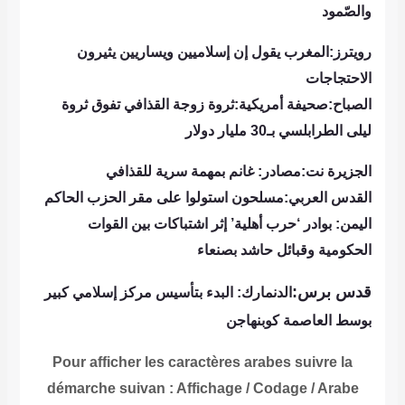
والصّمود
رويترز:المغرب يقول إن إسلاميين ويساريين يثيرون
الاحتجاجات
الصباح:صحيفة أمريكية:ثروة زوجة القذافي تفوق ثروة
ليلى الطرابلسي بـ30 مليار دولار
الجزيرة نت:مصادر: غانم بمهمة سرية للقذافي
القدس العربي:مسلحون استولوا على مقر الحزب الحاكم
اليمن: بوادر ‘حرب أهلية’ إثر اشتباكات بين القوات
الحكومية وقبائل حاشد بصنعاء
قدس برس:
الدنمارك: البدء بتأسيس مركز إسلامي كبير
بوسط العاصمة كوبنهاجن
Pour afficher les caractères arabes suivre la
démarche suivan : Affichage / Codage / Arabe