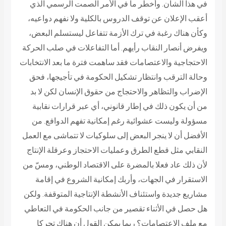
في هذا الشأن. وأخطر ما في الأمر الصمت الرسمي الذي
أعقب الإعلان عن توقف الدروس بالكلية ولا نفهم دواعيه،
وكأن هناك رغبة في ترك الأزمة تتفاعل ليستسلم البعض،
ويفرض أنصار النقاب رأيهم. أما التفاعلات في صلب الحركة
الاحتجاجية والاعتصامات فقد ساهمت فترة ما بعد الانتخابات
وحالة الترقب وانتظار تشكيل الحكومة في تأجيجها، فحق
الإضراب والتظاهر والاحتجاج من حقوق الإنسان لكن لا بد
من أن يكون ذلك في إطار قانوني، أي عبر قرارات نقابية
مسؤولة وليست عشوائية رغم إمكانية تفهم الدوافع. من
الأفضل أن لا ينجر البعض إلى سلوكيات لا تتماشى مع العمل
النقابي مثل قطع الطرق وعمليات الاحتجاز وعرقلة الإنتاج
لأن ذلك عاد فعلا بالمضرة على الاقتصاد الوطني، ومسّ من
الاستقرار في الجهات، وأربك إمكانية الشروع في إقامة
مشاريع جديدة واستئناف الأنشطة الإنتاجية المتوقفة. ولكن
هل حصل في الأثناء تقصير من جانب الحكومة في التعاطي
مع ملف الاعتصامات؟ ربما يمكن القول أن هناك تحركا