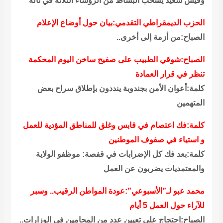
وقيس سعيد يسحب البساط من الرؤساء الثلاثة في تالة
الحزب الديمقراطي التقدمي:بيان حول أوضاع الإعلام
الصباح:من أزمة إلى أخرى..
الصباح:شوقي الطبيب على صفيح ساخن اليوم المحكمة
تنظر في قرار العمادة
كلمة:أعوان الأمن بجندوبة ينددون بإطلاق سراح بعض
المتهمين
كلمة:فك اعتصام في قابس وغلق للمناطق المؤدية للعمل
و استياء في صفوف الموطنين
كلمة:بعد فك كل الإضرابات في قفصة: موظفو الولاية
والمعتمديات يضربون عن العمل
محمد عبو لـ”الأسبوعي”:عودة المواطن الرقيب.. وسبر
للآراء حول العمل 5 أيام
الصباح:احتجاج على تعيين عدد من المحامين في الوزارات..