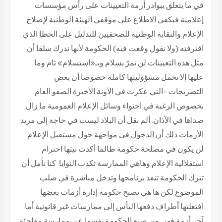
في ما يتعلق ببوادر أزمة التعيينات على رأس مؤسسات
إعلامية فيكفي الاطلاع على موقفي الهيئة الوطنية لإصلاح
الإعلام والنقابة الوطنية للصحفيين للتدليل على الخطإ الذي
اقترفته (ولا نقول وقعت فيه) الحكومة لأنها تدرك سلفا أن
مثل هذه التعيينات لن تمرّ بسلام وبـ«استسلام» تام وما
عليها إلا تحمل مسؤوليتها كاملة خصوصا أن بعض
التصريحات -التي عكرت في الآونة الأخيرة الصفو العام
بخصوص الرغبة في احتواء وسائل الإعلام العمومية ما زال
صداها في الآذان. ألم نقل أن البلاد ليست في حاجة إلى مزيد
الأزمات ذلك أن الدخول في مواجهة حول مستقبل الإعلام
لن يكون في مصلحة حكومة طالما أكدت نيتها احترام
استقلالية الإعلام وهاهي الممارسة تكذب النوايا. كنا نأمل أن
تترك الحكومة تنفذ برنامجها وتدخل مباشرة في صلب
الموضوع لكن ها هي تصبح حكومة إدارة أزمات بعضها
افتعلتها أطراف دفعها اليأس إلى ممارسات غير قانونية أما
آخر أزمة فهي من صنع الحكومة نفسها عبر ممارسة مفاجئة