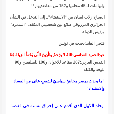
واتهامات لـ 45 محاميا و152 من معاضديهم !!
الصباح:زلات لسان من “الاستفتاء”.. إلى التدخل في الشأن
الجزائري المرزوقي ضائع بين شخصيتي المثقف “المتمرد”
ورئيس الدولة
فتحي العابد:يحدث في تونس
عبدالحميد العداسي:اللهْ لا يَرْحَمْ والْدِينْ اللّي يْحُطْ الزبلةْ هْنَا
القدس العربي:207 مقاعد للاخوان و106 للسلفيين و90
للوفد والكتلة
“ما يحدث بمصر مخاضٌ سياسيٌ لشعبٍ عانى من الفساد
والاستبداد”
وفاة الكهل الذي أقدم على إحراق نفسه في قفصة