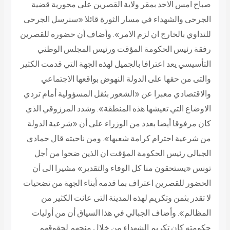
صباح امس الاحد بمقر ولاية القصرين على محورية قضية
الجرحى والشهداء في مسار الثورة قائلا «سنرسل الجرحى
للتداوي بالخارج ان لزم الامر». وأضاف أن حضوره للقصرين
رفقة رئيس الحكومة المؤقت ورئيس المجلس الوطني
التأسيسي يعد اعترافا بالجميل لهذه الجهة التي قدمت الكثير
والتى من حقها على الدولة النهوض بواقعها الاجتماعي
والاقتصادي معبرا عن «الشعور بثقل المسؤولية أمام تردي
الاوضاع التي تعيشها هذه المنطقة». وشدد المرزوقي الذي
كان مرفوقا أيضا بعدد من الوزراء على أن «شرعية الدولة
من شرعية احترام كرامة شعبها». ومن ناحيته قال حمادي
الجبالي رئيس الحكومة المؤقت ان الذين ضحوا من أجل
تونس «يستحقون منا كل الوفاء والتقدير» مشيرا الى أن
الحضور للقصرين اعتراف بما قدمه أبناء الجهة من تضحيات
لا تقدر بثمن وتكريم لهذه المدينة التى عانت الكثير من
المظالم». وأضاف الجبالي في هذا السياق أن من أوليات
حكومته كان تكريم الشهداء من خلال منحهم لحقوقهم