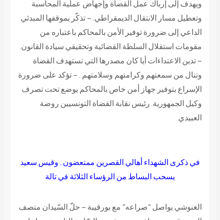
ويهدف إلى إرباك عمل القضاة وإجهاض عملية المحاسبة
وتعطيل مسار الانتقال الديمقراطي. – تذكّر بموقفها المبدئي
الداعي إلى ضرورة توفير الأمن بالمحاكم باعتباره من
مقومات استقلال السلطة القضائية وتحقيقي سيادة القانون.
– تدين الاعتداءات أيا كان مصدرها التي تستهدف القضاة
وتنال من سمعتهم وكرامتهم وسلامتهم . – تؤكد على ضرورة
الإسراع بتوفير جهاز أمن خاص بالمحاكم يوضع تحت تصرف
وكيل الجمهورية.
رئيس نقابة القضاة التونسيين
روضة
العبيدي
في ذكرى الشهداء
أهالي القصرين ممتعضون.. وقيس سعيد
يسحب البساط من الرؤساء الثلاثة في تالة
الغنوشي يواصل “صراعه” مع بورقيبة – حلّ السّيدان منصف