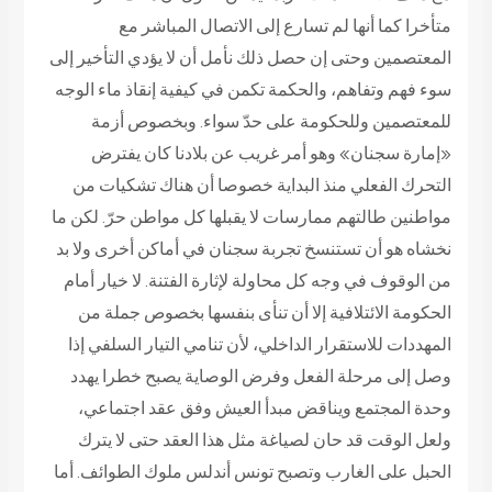
متأخرا كما أنها لم تسارع إلى الاتصال المباشر مع
المعتصمين وحتى إن حصل ذلك نأمل أن لا يؤدي التأخير إلى
سوء فهم وتفاهم، والحكمة تكمن في كيفية إنقاذ ماء الوجه
للمعتصمين وللحكومة على حدّ سواء. وبخصوص أزمة
«إمارة سجنان» وهو أمر غريب عن بلادنا كان يفترض
التحرك الفعلي منذ البداية خصوصا أن هناك تشكيات من
مواطنين طالتهم ممارسات لا يقبلها كل مواطن حرّ. لكن ما
نخشاه هو أن تستنسخ تجربة سجنان في أماكن أخرى ولا بد
من الوقوف في وجه كل محاولة لإثارة الفتنة. لا خيار أمام
الحكومة الائتلافية إلا أن تنأى بنفسها بخصوص جملة من
المهددات للاستقرار الداخلي، لأن تنامي التيار السلفي إذا
وصل إلى مرحلة الفعل وفرض الوصاية يصبح خطرا يهدد
وحدة المجتمع ويناقض مبدأ العيش وفق عقد اجتماعي،
ولعل الوقت قد حان لصياغة مثل هذا العقد حتى لا يترك
الحبل على الغارب وتصبح تونس أندلس ملوك الطوائف. أما