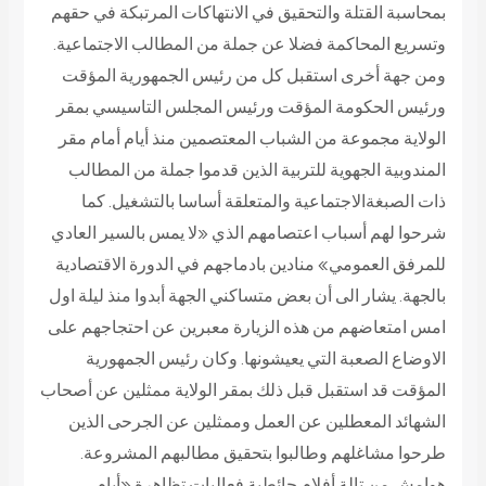
بمحاسبة القتلة والتحقيق في الانتهاكات المرتبكة في حقهم
وتسريع المحاكمة فضلا عن جملة من المطالب الاجتماعية.
ومن جهة أخرى استقبل كل من رئيس الجمهورية المؤقت
ورئيس الحكومة المؤقت ورئيس المجلس التاسيسي بمقر
الولاية مجموعة من الشباب المعتصمين منذ أيام أمام مقر
المندوبية الجهوية للتربية الذين قدموا جملة من المطالب
ذات الصبغةالاجتماعية والمتعلقة أساسا بالتشغيل. كما
شرحوا لهم أسباب اعتصامهم الذي «لا يمس بالسير العادي
للمرفق العمومي» منادين بادماجهم في الدورة الاقتصادية
بالجهة. يشار الى أن بعض متساكني الجهة أبدوا منذ ليلة اول
امس امتعاضهم من هذه الزيارة معبرين عن احتجاجهم على
الاوضاع الصعبة التي يعيشونها. وكان رئيس الجمهورية
المؤقت قد استقبل قبل ذلك بمقر الولاية ممثلين عن أصحاب
الشهائد المعطلين عن العمل وممثلين عن الجرحى الذين
طرحوا مشاغلهم وطالبوا بتحقيق مطالبهم المشروعة.
هوامش من تالة أفلام حائطية
فعاليات تظاهرة «أيام