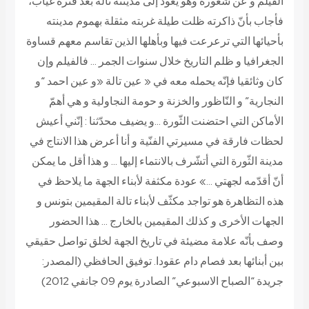
الفيلم و عن شعوره وهو يعود إلى مدينته تالة بعد فترة غياب،
فأجاب بأنّ ذاكرته ظلت طيلة غربته مثقلة بهموم مدينته
بأحيائها التي ترعرعت فيها وبأهلها الذين تقاسم معهم قساوة
الجغرافيا و ظلم التاريخ خلال سنوات الجمر … فالفيلم وإن
كان وثائقيا فإنّه يحمله معه في « عين تالة «و عين احمد “و
النجارية” و النّاظور والخزنة و حومة النجاولية و هي أهمّ
الأماكن التي احتضنت الثّورة …و يضيف محدّثنا : إنّني أعيش
لحظات فارقة في مسيرتي الفنّية و أنا أعرض هذا الانتاج في
مدينة الثّورة التي أتشّرف بالانتماء إليها … و هذا أقل ما يمكن
أنّ أقدّمه لجهتي …» عودة مكثفة لأبناء الجهة ما يلاحظ في
هذه التظاهرة هو تواجد مكثّف لأبناء تالة المقيمين بتونس و
الجهات الأخرى و كذلك المقيمين بالخارج … هذا الحضور
وصف بأنّه علامة مضيئة في تاريخ الجهة لخلق تواصل حقيقي
بين أبنائها بعد فصام دام عقودا.
توفيق الحافظي
(المصدر:
جريدة “الصباح الاسبوعي” الصادرة يوم 09 جانفي 2012)