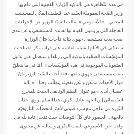
في هذه التّظاهرة هي بالتأكيد الزّيارة الفجئية التي قام بها
وزير الصّحة العموميّة السّيد عبد اللطيف المكّي للمستشفى
المحلي … « الأسبوعي « سألت السيّد الوزير عن الإجراءات
العاجلة التي يرومون القيام بها لفائدة المستشفى و عن مدى
صحة بعث مستشفى جهوي بتالة فأجاب: «أنّ الوزارة
ستعكف في الأيام القليلة القادمة على دراسة كل احتياجات
المؤسّسات الصحّية بالولاية التي زرناها و سنعمل على تذليل
الصّعوبات الموجودة في هذه المؤسّسات» . أمّا في ما يتعلقّ
ببعث مستشفى جهوي بالجهة فقد أجاب السّيد الوزير بأنّ
قرار الأحداث ممكن و لكن تفعيله يتطلّب وقتا … « تالة
عصيان أبدي» هو عنوان الفيلم الوثائقي الحدث للمخرج
السّنيمائي إبن الجهة عادل بكري ، هذا الفيلم يروي أحداث
الثّورة في تداخل مع سرد صوتي لأهمّ المحطّات التاريخيّة
بالجهة … الحضور فاق كلّ التوقعات حيث تمّت إعادة بثّه في
وقت آخر… الأسبوعي التقت البكري و سألته عن محتوى