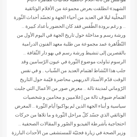
الشهيد» انطلقت بعرض مجموعة من الأفلام الوثائقية
المحلّية ليلا في العديد من أحياء الجهة و تجسّد أحداث الثّورة
… و رغم برودة الطّقس فقد كان الحضور بأعداد كبيرة …
ورشة رسم و مداخلة حول تاريخ الجهة في اليوم الأول من
التّظّاهرة عمد مجموعة من طلبة معهد الفنون الدرامية
بالقصرين إلى تنشيط ورشة رسم في بهو دار الثّقافة …
الرسوم تناولت موضوع الثّورة في عيون الرّسامين وقد
جلب هذا النّشاط اهتمام العديد من الشّباب .. و في نفس
الوقت قدّم الأستاذ الدريهمي محاضرة قيّمة حول التاريخ
الرّوماني لمدينة تالة … معرض صور من الأعمال التي جلبت
اهتمام ضيوف تالة من إعلاميين و محامين و شخصيات
سياسية و أبناء الجهة الذين لم يواكبوا أيام الثّورة … المعرض
الوثائقي الذي جسّد كلّ مراحل الثّورة و ما تلاها من حركات
احتجاجية بأشرطة الفيديو و الصّور و المقالات الصحفية …
وزير الصحة في زيارة فجئيّة للمستشفى من الأحداث البارزة