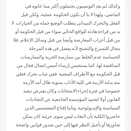
وكذلك لم يعد التونسيون يحتملون أكثر مما عانوه في
الماضي، ولهذا لا بدّ أن تكون الحكومة عملية، ولكن قبل
الفعل والتحرك الميداني يتطلب الوضع جملة من الخيارات. لا
بد من قراءة هادئة للواقع الحالي سواء من قبل الحكومة أو
من قبل أحزاب المعارضة وأيضا من قبل وسائل الإعلام، فلا
مجال للتسرع والتشنج لأنه يفضل في هذه المرحلة
الحساسة عدم الخلط بين ممارسة الحرية والممارسات
المناقضة لها، كما يستحسن إرساء أسس اتصال فعال من
قبل الحكومة مع الأطراف المعنية. ففي غياب تحرك فعلي
منذ بداية الأزمة في كلية الأداب بمنوبة طال أمد الأزمة
خصوصا في فترة إجراء الامتحانات وكان يفترض تنفيذ
القانون أولا لتحييد المؤسسة الجامعية عن التجاذبات
السياسية والإيديولوجية; وثانيا إقناع المعتصمين الذين
حاصروا الكلية بأن النقاب ليس سوى جزئية كان يمكن
تجاوزها أو تأجيل النظر فيها إلى حين صدور قوانين واضحة