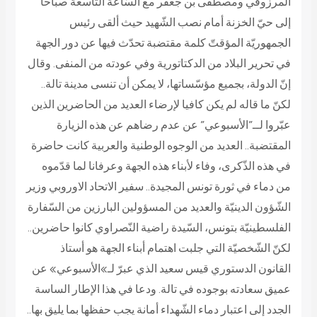
المرزوقي ومصطفى بن جعفر مع السّاعة التاسعة صباحا
إلى حيّ الخزنة أمام نصب الشّهيد حيث ألقى رئيس
الجمهوريّة المؤقتّ كلمة مقتضبة تحدّث فيها عن دور الجهة
في تحرير البلاد من الدكتاتورية وفي عودته من المنفى. وقال
إنّ الدولة، بجميع مؤسّساتها، لا يمكن أن تنسى مدينة تالة..
لكنّ ما قاله لم يكن كافيا لإرضاء العديد من الحاضرين الذين
عبّروا لــ”الأسبوعي” عن عدم رضاهم عن هذه الزيارة
المقتضبة.. العديد من الوجوه الوطنية والعربية كانت حاضرة
في هذه الذّكرى، وفاء لأبناء هذه الجهة وعرفانا لما قدّموه
من دماء في ثورة تونس المجيدة.. سفير الاتحاد الاوروبي وزير
الشّؤون الدينيّة والعديد من المسؤولين البارزين من السّفارة
الفلسطينيّة بتونس، السّيدة راضية النّصراوي كانوا حاضرين..
لكنّ الشّخصيّة التي جلبت اهتمام أبناء الجهة هو أستاذ
القانون الدستوري قيس سعيد الذي عبرّ لـ»الأسبوعي» عن
عميق سعادته بوجوده في تالة. ودعا في هذا الإطار الساسة
الجدد إلى اعتبار دماء الشّهداء أمانة يجب حفظها بما يليق بها..