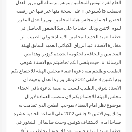
العام لفرع تونس للمحامين بتونس برسالة الى وزير العدل
تحصلت «الأسبوعي» على نسخة منها عبر فيها عن رفضه
لحضور اجتماع مجلس هيئة المحامين بوزير العدل المقرر
لليوم الاثنين وذلك احتجاجا على سدّ الشغور الحاصل في
خطة العميد الجديد للمحامين الاستاذ شوقي الطبيب اثر
مغادرة الاستاذ عبد الرزاق الكيلاني العميد السابق لهيئة
المحامين والتحاقه بالحكومة الجديدة كوزير. وهذا نص
الرسالة: «.. حيث بلغني انكم تخاطبتم مع الاستاذ شوقي
الطبيب وطلبتم منه دعوة اعضاء مجلس الهيئة للاجتماع بكم
يوم الاثنين 9 جانفي 2012 بمقر وزارة العدل. وحيث ان
الاستاذ شوقي الطبيب ليست له صفة لدعوة باقي اعضاء
مجلس الهيئة للاجتماع بكم لان منصب العمادة لايزال
موضوع نظر امام القضاء بموجب الطعن الذي تقدمت به
وذلك يوم الاثنين 9 جانفي 2012 على الساعة الحادية عشرة
صباحا امام الاستئناف بتونس. وحيث طالما ان الشغور في
خطة العميد لم يقع حسمه بعد فلا يجوز التخاطب مع أيّ