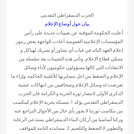
الحزب الديمقراطي التقدمي
بيان حول أوضاع الإعلام
أعلنت الحكومة المؤقتة عن تعيينات جديدة على رأس
المؤسسات الإعلامية العمومية أعادت للواجهة بعض رموز
إعلام العهد البائد في غياب أي تشاور أو تشريك لهياكل و
ممثلي قطاع الإعلام. وتأتي هذه التعيينات بعد سلسلة من
الانتقادات التي كالها مسؤولون حكوميون لأداء وسائل
الإعلام و الضغط من اجل مسايرتها للأغلبية الحاكمة. وإزاء ما
تعرضت له وسائل الإعلام وصحافيين من انتهاكات عشية
الذكرى الأولى لانتصار ثورة الحرية و الكرامة فان الحزب
الديمقراطي التقدمي يؤكد: 1. تمسكه بحرية الإعلام كمكسب
من مكاسب ثورتنا لا يجوز بأي حال من الأحوال التراجع عنه
وركنا أساسيا من أركان البناء الديمقراطي يستدعي الرعاية
والتطوير لا الضغط والتلجيم. 2. مساندته التامة للمواقف