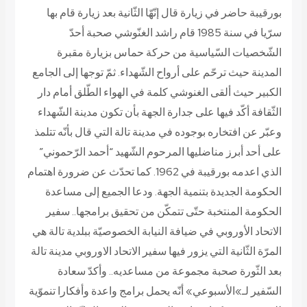
بورقيبة حاضر
في زيارة قال إنّهّا الثّانية بعد زيارة قام بها
سرّيا في سنة 1985 قام راشد الغنّوشي صحبة أحدّ
الشّخصيات السّياسية من حركة حماس بزيارة مقبرة
المدينة حيث ترحّم على أرواح الشّهداء. ثمّ توجها إلى الجامع
الكبير حيث ألقى الغنوشي كلمة في الهواء الطّلق أمام دار
الثّقافة أكّد فيها على جدارة الجهة بأن تكون مدينة الشّهداء
وعبّر عن افتخاره بوجوده في مدينة تالة التي قال بأنّه تتلمذ
على أحد أبرز مناضليها المرحوم الشّهيد “أحمد الرّحموني”
الذي اعدمه بورقيبة في 1962. كما تحدّث عن ضرورة اهتمام
الحكومة الجديدة بتنمية الجهة. ودعا الجميع إلى مساعدة
الحكومة المنتخبة حتّى تتمكّن من تحقيق برامجها..
سفير
الاتحاد الأوروبي في ضيافة النيابة الخصوصيّة ببلدية تالة
هي
المرّة الثّانية التي يزور فيها سفير الاتحاد الاوروبي مدينة تالة
بعد الثّورة صحبة مجموعة من مساعديه.. وأكدّ سعادة
السّفير لـ»الأسبوعي» أنّه يحمل برامج واعدة وأفكارا تنموّية