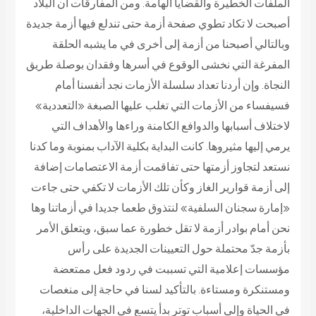
الملفات الخطيرة والقضايا الهامة. ومن المفارقات أن البلاد
أصبحت لا تكاد تطوي صفحة أزمة حتى تندلع فيها أزمة جديدة
وبالتالي أصبحنا من أزمة إلى أخرى في ما يشبه الحلقة
المفرغة التي نخشى الوقوع في أسرها وفقدان بوصلة طريق
النجاة. وإن أردنا تعداد سلسلة الأزمات نجد أنفسنا أمام
فسيفساء من الأزمات التي تغلب عليها الصبغة «التعددية»
لاختلاف أسبابها والدوافع الكامنة وراءها والأهداف التي
يرمي إليها مثيروها. كانت البداية بكلية الآداب بمنوبة وما كدنا
نستعد لتجاوز أزمتها حتى تفاقمت أزمة الاعتصامات إضافة
إلى أزمة قوارير الغاز وكأن تلك الأزمات لا تكفي حتى جاءت
«إمارة سجنان السلفية» لنتذوق طعما جديدا في أزماتنا وها
نحن أمام بوادر أزمة لا تقل خطورة عما سبق، ويتعلق الأمر
بأزمة جدّ محتملة حول التعيينات الجديدة على رأس
مؤسسات إعلامية التي تسببت في ردود فعل ممتعضة
ومستنكرة ومستاءة. بالتأكيد لسنا في حاجة إلى منغصات
في الحياة وإلى أسباب توتر بدأ يتسع في الجهات الداخلية،