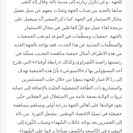
للجهة ، وعن تكرار زيارته إلى مدينة تالة. وقال إنّه التقى
سابقا بالعديد من شباب الجهة وتحدّث معهم عن سبل تفعيل
مجال الاستثمار في الجهة. كما ذكر السفير أنّه سيعمل على
برمجة لقاء عمل مع كلّ الفاعلين في مجال الاستثمار
بالجهة.. جمعيات ومنظّمات في الموعد لم تغب الجمعيات
والمنظّمات المدنية عن هذا الحدث، فقد تواجد بالجهة العديد
من هذه الاطراف أمثال جمعية مناهضة التعذيب ممثّلة في
رئيستها راضية النّصراوي وكذلك «رابطة أوفياء» التي صّرح
أحد المسؤولين بها لـ»الآسبوعي» بأنّ هذه الجمعية تهدف
إلى ردّ الاعتبار للجهة تنموّيا من خلال جلب المستثمرين
والمشاريع ذات الطّاقة التشغيلية الجيّدة بالإضافة إلى حماية
ثروات الولاية بصفة عامة من الاستغلال غير العقلاني حتّى
تعود فوائدها على أهالي الجهة بدرجة أولى وتساهم مساهمة
حقيقيّة في تنميّة الاقتصاد الوطني..
مشعل الثورة.. من تالة
إلى القصرين
بعد توجّه عائلات الشّهداء وشباب الثّورة إلى
المقبرة في التّاسعة والنّصف صباحا ترحّما على الشّهداء