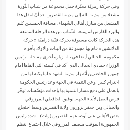
وفي حركة رمزيّة معبّرة حمل مجموعة من شباب الثّورة
مشعلا من مدينة تالة إلى مدينة القصرين بعد أنّ انتقل هذا
المشعل بين منازل أهالي الشّهداء.. مسافة الخمسين كلم
والبرد القارس لم يمنعا الشّباب من هذه الرحلة الممتعة..
هذه الحركة كانت مسبوقة بحركة فنّية دراميّة «حركة
الدلانشين» قام بها مجموعة من البنات والاولاد بأفواه
مكمومة..
الجبالي أيضا في تالة
زيارة أخرى مفاجئة لرئيس
الوزراء حمادي الجبالى الذي أكد في كلمته التي ألقاها أمام
جمهور الحاضرين أنّه زار مدينة الشهداء لما يكنه لها من
احترام كبير.. وعن التنمية في الجهة وعد رئيس الحكومة
بالعمل على دفع مسار التنمية بها بإحداث مؤسّسات توفّر
فرص العمل لأبناء الجهة.. توفيق الحاقظي
المرزوقي
والجبالي وبن جعفر يزورون ولاية القصرين وسط احتجاج
بعض الأهالي على أوضاعهم
القصرين (وات) – شدد رئيس
الجمهورية المؤقت منصف المرزوقي خلال اجتماع انتظم