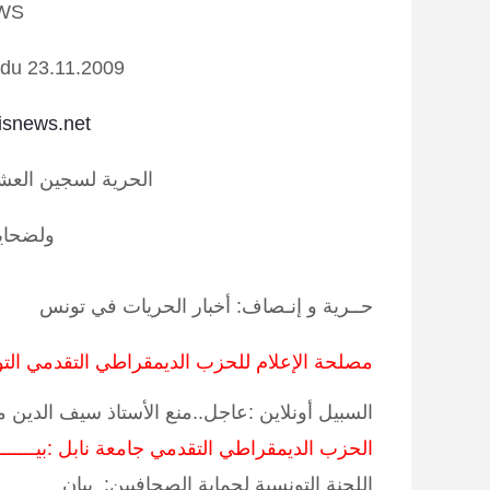
WS
du 23.11.2009
isnews.net
الحرية لسجين العشر
ولضحايا
حــرية و إنـصاف: أخبار الحريات في تونس
مصلحة الإعلام للحزب الديمقراطي التقدمي التون
السبيل أونلاين :عاجل..منع الأستاذ سيف الدين 
الحزب الديمقراطي التقدمي جامعة نابل :بيــــــــــــ
اللجنة التونسية لحماية الصحافيين: بيان