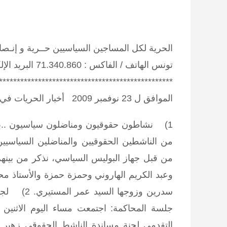
الحرية لكل المساجين السياسيين حــرية و إن
الموافق ل 23 نوفمبر 2009
أخبار الحريات في
1) نشاطون حقوقيون ومناضلون سياسيون ..بين فكي كماشة الحصار والمراقبة اللصيقة:
من الناشطين الحقوقيين والمناضلين السياسيي
من قبل جهاز البوليس السياسي، نذكر من بينه
وعبد الكريم الهاروني وحمزة حمزة والأستاذ مح
سدرين وزوجها السيد عمر المستيري.
2) لجن
جلسة المحاكمة:
التقدمي لجنة مساندة الناشط الحقوقي زهير 