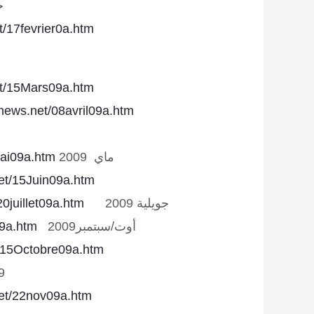
ج
t/17fevrier0a.htm
ف
et/15Mars09a.htm
snews.net/08avril09a.htm
ماي 2009
Mai09a.htm
et/15Juin09a.htm
جويلية 2009
0juillet09a.htm
أوت/سبتمبر2009
09a.htm
t/15Octobre09a.htm
2009
net/22nov09a.htm