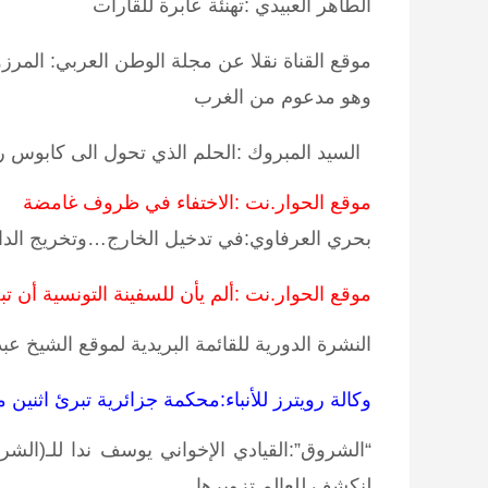
الطاهر العبيدي :تهنئة عابرة للقارات
موقع القناة نقلا عن مجلة الوطن العربي: المر
وهو مدعوم من الغرب
السيد المبروك :الحلم الذي تحول الى كابوس ر
موقع الحوار.نت :الاختفاء في ظروف غامضة
بحري العرفاوي:في تدخيل الخارج…وتخريج الدا
موقع الحوار.نت :ألم يأن للسفينة التونسية أن تب
النشرة الدورية للقائمة البريدية لموقع الشيخ ع
وكالة رويترز للأنباء:محكمة جزائرية تبرئ اثنين 
“الشروق”:القيادي الإخواني يوسف ندا للـ(الش
لنكشف للعالم تزويرها