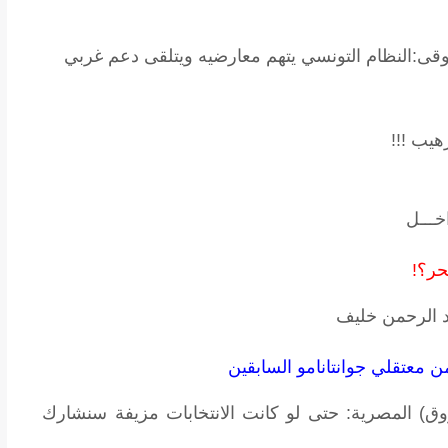
زوقى:النظام التونسي يتهم معارضيه ويتلقى دعم غربي
هيب !!!
خـــل
حر؟!
بد الرحمن خليف
من معتقلي جوانتانامو السابقين
روق) المصرية: حتى لو كانت الانتخابات مزيفة سنشارك