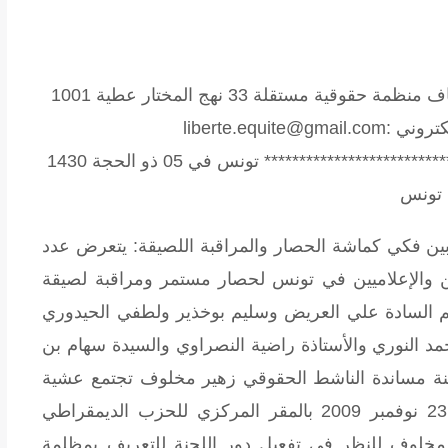
ـصاف منظمة حقوقية مستقلة
33 نهج المختار عطية 1001
تونس الهاتف / الفاكس : 71.340.860 البريد الإلكتروني :liberte.equite@gmail.com
*************************************************************************** تونس في 05 ذو الحجة 1430
 تونس
يتعرض عدد
ن والإعلاميين في تونس لحصار مستمر ومراقبة لصيقة
م السادة علي العريض وسليم بوخذير ولطفي الحيدوري
مد النوري والأستاذة راضية النصراوي والسيدة سهام بن
ة مساندة الناشط الحقوقي زهير مخلوف تجتمع عشية
اجتمعت مساء اليوم الاثنين 23 نوفمبر 2009 بالمقر المركزي للحزب الديمقراطي
مخلوف للنظر في تفعيل دور اللجنة للتعريف بمظلمة