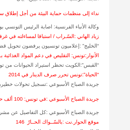
نداء إلى منظمات حماية البيئة من أجل إطلاق س
وكالة الأنباء الفرنسية: اصابة الرئيس التونسي 
زياد الهاني :السّـراب / استباقا لمساءلته في غرفت
“الخليج” :إعلاميون تونسيون يرفضون تحويل قضي
الأنوار:تونس: التقليص في دعم المواد الغذائية بـ 70 مليار
“القبس”:الكويت تحظر استيراد الحيوانات من ت
“الحياة”:تونس تحرر صرف الدينار في 2014
جريدة الصباح الأسبوعي :تسجيل تحولات خطيرة ل
جريدة الصباح الأسبوعي :في تونس: 100 ألف حافظة صحية مجانًا للتلاميذ والكمامة بـ150 مليمًا
جريدة الصباح الأسبوعي :كل التفاصيل عن مشروع قا
موقع الحوار.نت :بالسّــواك الحــارّ 146