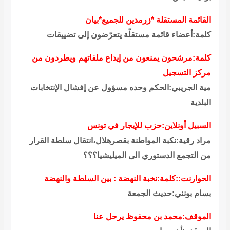
القائمة المستقلة *زرمدين للجميع*بيان
كلمة:أعضاء قائمة مستقلّة يتعرّضون إلى تضييقات
كلمة:مرشحون يمنعون من إيداع ملفاتهم ويطردون من
مركز التسجيل
مية الجريبي:الحكم وحده مسؤول عن إفشال الإنتخابات
البلدية
السبيل أونلاين:حزب للإيجار في تونس
مراد رقية:نكبة المواطنة بقصرهلال،انتقال سلطة القرار
من التجمع الدستوري الى الميليشيا؟؟؟
الحوارنت::كلمة:نخبة النهضة : بين السلطة والنهضة
بسام بونني:حديث الجمعة
الموقف:محمد بن محفوظ يرحل عنا