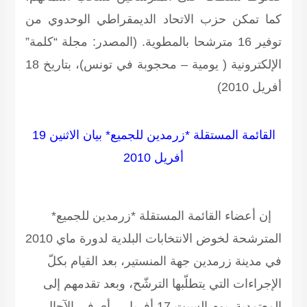
كما تمكن حزب الاتحاد الديمقراطي الوحدوي من
توفير 16 مترشحا بالمطوية.
(المصدر: مجلة “كلمة”
الإلكترونية ( يومية – محجوبة في تونس)، بتاريخ 18
أفريل 2010)
القائمة المستقلة *زرمدين للجميع* بيان الاثنين 19
أفريل 2010
إن أعضاء القائمة المستقلة *زرمدين للجميع*
المترشحة لخوض الانتخابات البلدية لدورة ماي 2010
في مدينة زرمدين جهة المنستير، بعد القيام بكلّ
الإجراءات التي يتطلّبها الترشّح، وبعد تقدمهم إلى
المعتمدية يوم السبت 17 أفريل – أي في الآجال