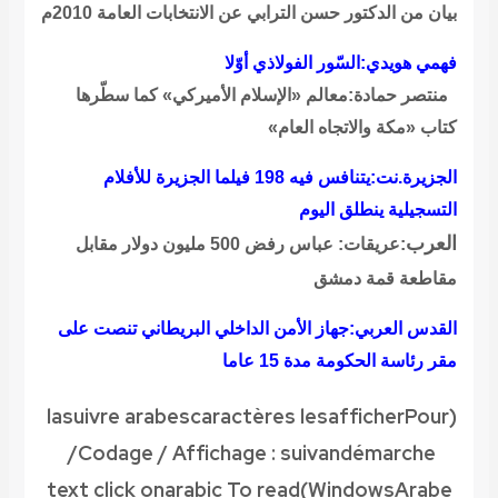
بيان من الدكتور حسن الترابي عن الانتخابات العامة 2010م
فهمي هويدي:السّور الفولاذي أوّلا
منتصر حمادة:معالم «الإسلام الأميركي» كما سطّرها
كتاب «مكة والاتجاه العام»
الجزيرة.نت:يتنافس فيه 198 فيلما الجزيرة للأفلام
التسجيلية ينطلق اليوم
العرب
:عريقات: عباس رفض 500 مليون دولار مقابل
مقاطعة قمة دمشق
القدس العربي:جهاز الأمن الداخلي البريطاني تنصت على
مقر رئاسة الحكومة مدة 15 عاما
la
suivre
arabes
caractères
les
afficher
Pour
(
/
Codage
/
Affichage
:
suivan
démarche
text click on
arabic
To read
)
Windows
Arabe