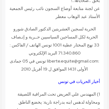
بحق ..ضحاياها..!
عن لجنة متابعة أوضاع السجون نائب رئيس الجمعية
الأستاذ عبد الوهاب معطر
الحرية لسجين العشريتين الدكتور الصادق شورو
الحرية لكل المساجين السياسيين
حــرية و إنـصاف
33 نهج المختار عطية 1001 تونس الهاتف / الفاكس :
71.340.860 البريد الإلكتروني
:liberte.equite@gmail.com تونس في 05 جمادى
الأولى 1431 الموافق ل 19 أفريل 2010
أخبار الحريات في تونس
1) المهندس علي العريض تحت المراقبة اللصيقة
ومحاولة لدهس ابنه بدراجة نارية:
يخضع الناطق