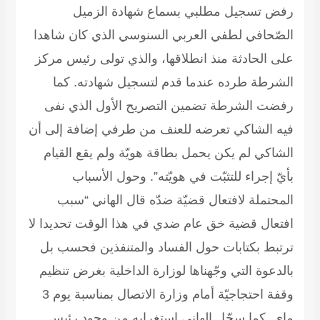
رفض تسجيل مطلبي بسماع شهادة الزميل
الصّحافي لطفي العربي السنوسي الذي كان شاهدا
على الحادثة منذ انطلاقها، والذي تولى رئيس مركز
الشرطة طرده عندما قدم لتسجيل شهادته. كما
رفضت الشرطة تضمين التصريح الأول الذي نفى
فيه الشاكي تعرضه للعنف من طرفي إضافة إلى أن
الشاكي لم يكن يحمل بطاقة هويّة ولم يقع القيام
بأيّ إجراء للتثبّت في هويّته”. وحول الأسباب
المحتملة لافتعال قضيّة ضدّه قال الهاني “سبب
افتعال قضية خق عام ضدي في هذا الوقت تحديدا لا
ترتبط بكتابات حول الفساد والمتنفذين فحسب بل
بالدعوة التي وجّهناها لوزارة الداخلية بغرض تنظيم
وقفة احتجاجيّة أمام وزارة الاتصال بمناسبة يوم 3
ماي. كما سجّل الهاني استغرابه من وجود رئيس