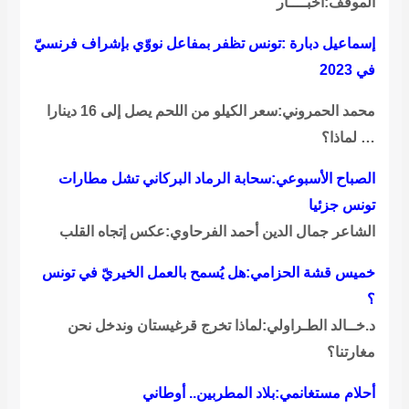
الموقف:أخبــــار
إسماعيل دبارة :تونس تظفر بمفاعل نووّي بإشراف فرنسيّ
في 2023
محمد الحمروني:سعر الكيلو من اللحم يصل إلى 16 دينارا
… لماذا؟
الصباح الأسبوعي:سحابة الرماد البركاني تشل مطارات
تونس جزئيا
الشاعر جمال الدين أحمد الفرحاوي:عكس إتجاه القلب
خميس قشة الحزامي:هل يُسمح بالعمل الخيريّ في تونس
؟
د.خــالد الطـراولي:لماذا تخرج قرغيستان وندخل نحن
مغارتنا؟
أحلام مستغانمي:بلاد المطربين.. أوطاني