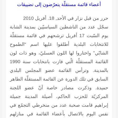
أعضاء قائمة مستقلّة يتعرّضون إلى تضييقات
حرر من قبل نزار في الأحد, 18. أفريل 2010
سجّل عدد من الناشطين السياسيّين بمدينة الشابة
يوم السّبت 17 أفريل ترشحهم في قائمة مستقلّة
للانتخابات البلدية أطلقوا عليها اسم “الطموح
الشابّي” واختاروا لها اللون العسليّ، وهو ذات لون
القائمة المستقلّة الّتي فازت بانتخابات سنة 1990
بالمدينة. وترأس القائمة عضو المجلس البلدي
السابق في تلك الدورة عن القائمة المستقلّة الطاهر
حميدة. وذكرت مصادر خاصة أنّ عضو اللجنة
المركزيّة للحزب الحاكم، أصيلة المدينة جميلة
إبراهيم قامت صحبة عدد من منخرطي التجمّع في
نفس اليوم بالاتصال بأعضاء القائمة في منازلهم