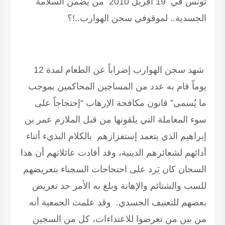
تونس في 19 أفريل 2010
من يضمن السلامة
الجسدية.. لموقوفي سجن الهوارب..!؟
شهد سجن الهوارب إضراباً عن الطعام لمدة 12
يوماً قام به عدد من المساجين المحاكمين بموجب
ما يُسمى” قانون مكافحة الإرهاب “إحتجاجاً على
سوء المعاملة التي يلقونها من قبل الملازم عمر بن
إبراهيم الذي يتعمد إستفزازهم بالكلام البذيء أثناء
أدائهم لشعائرهم الدينية، وقد أفادت عائلاتهم أن هذا
السجان كان يَرد على احتجاجات السجناء بتعريضهم
للسب والشتائم والإهانة وبلغ به الأمر حد تعريض
بعضهم للتعنيف الجسدي. وقد علمت الجمعية أنه
من بين من تعرضوا للاعتداءات، كل من السجين