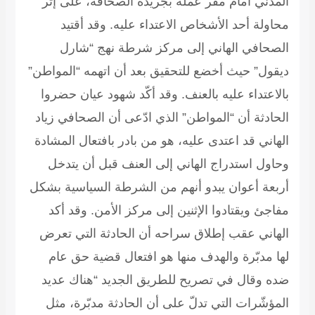
المدني أمام مقر عمله بجريدة الصحافة، على إثر
محاولة أحد الأشخاص الاعتداء عليه. وقد أقتيد
الصحافي الهاني إلى مركز شرطة نهج “شارل
ديقول” حيث أخضع للتحقيق بعد أن اتهمه “المواطن”
بالاعتداء عليه بالعنف. وقد أكّد شهود عيان حضروا
الحادثة أن “المواطن” الذي ادّعى أن الصحافي زياد
الهاني قد اعتدى عليه، هو من بادر بافتعال المشادة
وحاول استدراج الهاني إلى العنف قبل أن يتدخل
أربعة أعوان يبدو أنهم من الشرطة السياسية بشكل
مفاجئ ويقتادوا الإثنين إلى مركز الأمن. وقد أكد
الهاني عقب إطلاق سراحه أن الحادثة التي تعرض
لها مدبّرة والهدف منها هو افتعال قضية حق عام
ضده وقال في تصريح للطريق الجديد “هناك عديد
المؤشّرات التي تدلّ على أن الحادثة مدبّرة، مثل