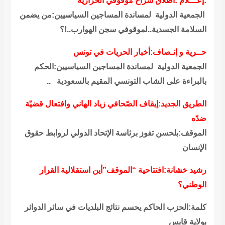
:إعـــلام :اطلاق سراح موقوفي الخزازية
الجمعية الدولية لمساندة المساجين السياسيين:من يضمن
السلامة الجسدية..لموقوفي سجن الهوارب..!؟
حــرية و إنـصاف:أخبار الحريات في تونس
الجمعية الدولية لمساندة المساجين السياسيين:الحكم
بالبراءة على الشاب التونسي المقيم بالسعودية ..
الطريق الجديد:إيقاف الصّحافي زياد الهاني وافتعال قضيّة
ضدّه
الموقف:بلحسن تفوز برئاسة الإتحاد الدولي لروابط حقوق
الإنسان
رشيد خشانة:افتتاحية “الموقف”أين استقلالية القرار
الوطني؟
كلمة:الحزب الحاكم يحسم نتائج البلديات في سائر الدوائر
بولاية قابس