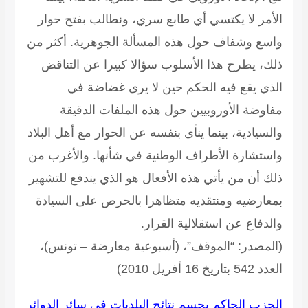
الأمر لا يكتسي أي طابع سري، ونطالب بفتح حوار
واسع وشفاف حول هذه المسألة الجوهرية. أكثر من
ذلك، يطرح هذا الأسلوب سؤالا كبيرا عن التناقض
الذي يقع فيه الحكم حين لا يرى غضاضة في
مفاوضة الأوروبيين حول هذه الملفات الدقيقة
والسيادية، بينما ينأى بنفسه عن الحوار مع أهل البلاد
واستشارة الأطراف الوطنية في شأنها. والأغرب من
ذلك أن من يأتي هذه الأفعال هو الذي يندفع للتشهير
بمعارضيه ومنتقديه متظاهرا بالحرص على السيادة
والدفاع عن استقلالية القرار.
(المصدر: “الموقف”، (أسبوعية معارضة – تونس)،
العدد 542 بتاريخ 16 أفريل 2010)
الحزب الحاكم يحسم نتائج البلديات في سائر الدوائر