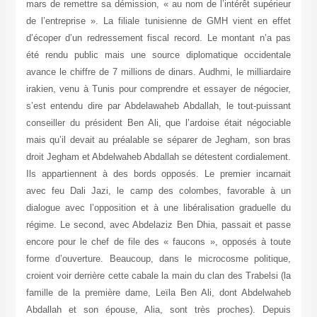
mars de remettre sa démission, « au nom de l’intérêt supérieur
de l’entreprise ». La filiale tunisienne de GMH vient en effet
d’écoper d’un redressement fiscal record. Le montant n’a pas
été rendu public mais une source diplomatique occidentale
avance le chiffre de 7 millions de dinars. Audhmi, le milliardaire
irakien, venu à Tunis pour comprendre et essayer de négocier,
s’est entendu dire par Abdelawaheb Abdallah, le tout-puissant
conseiller du président Ben Ali, que l’ardoise était négociable
mais qu’il devait au préalable se séparer de Jegham, son bras
droit Jegham et Abdelwaheb Abdallah se détestent cordialement.
Ils appartiennent à des bords opposés. Le premier incarnait
avec feu Dali Jazi, le camp des colombes, favorable à un
dialogue avec l’opposition et à une libéralisation graduelle du
régime. Le second, avec Abdelaziz Ben Dhia, passait et passe
encore pour le chef de file des « faucons », opposés à toute
forme d’ouverture. Beaucoup, dans le microcosme politique,
croient voir derrière cette cabale la main du clan des Trabelsi (la
famille de la première dame, Leïla Ben Ali, dont Abdelwaheb
Abdallah et son épouse, Alia, sont très proches). Depuis