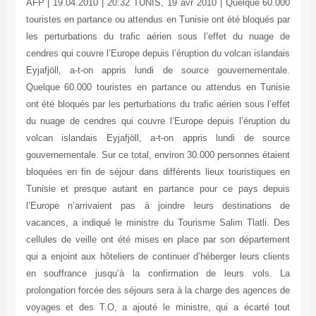
AFP | 19.04.2010 | 20:32 TUNIS, 19 avr 2010 | Quelque 60.000
touristes en partance ou attendus en Tunisie ont été bloqués par
les perturbations du trafic aérien sous l’effet du nuage de
cendres qui couvre l’Europe depuis l’éruption du volcan islandais
Eyjafjöll, a-t-on appris lundi de source gouvernementale.
Quelque 60.000 touristes en partance ou attendus en Tunisie
ont été bloqués par les perturbations du trafic aérien sous l’effet
du nuage de cendres qui couvre l’Europe depuis l’éruption du
volcan islandais Eyjafjöll, a-t-on appris lundi de source
gouvernementale. Sur ce total, environ 30.000 personnes étaient
bloquées en fin de séjour dans différents lieux touristiques en
Tunisie et presque autant en partance pour ce pays depuis
l’Europe n’arrivaient pas à joindre leurs destinations de
vacances, a indiqué le ministre du Tourisme Salim Tlatli. Des
cellules de veille ont été mises en place par son département
qui a enjoint aux hôteliers de continuer d’héberger leurs clients
en souffrance jusqu’à la confirmation de leurs vols. La
prolongation forcée des séjours sera à la charge des agences de
voyages et des T.O, a ajouté le ministre, qui a écarté tout