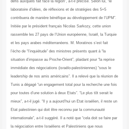
défis auxquels fait face la région”, a-t-il précisé. Selon lui, “le
laboratoire d’idées, de réflexions et de stratégies des 5+5
contribuera de manière bénéfique au développement de l’UPM”.
Initiée par le président français Nicolas Sarkozy, cette union
rassemble les 27 pays de l’Union européenne, Israël, la Turquie
et les pays arabes méditerranéens. M. Moratinos s’est fait
l’écho de “l’inquiétude” des ministres présents quant à “la
situation d’impasse au Proche-Orient”, plaidant pour “la reprise
immédiate des négociations (israélo-palestiniennes) “sous le
leadership de nos amis américains”. Il a relevé que la réunion de
Tunis a dégagé “un engagement total pour la recherche une fois
pour toutes d’une solution à deux Etats”. “Le plus tôt serait le
mieux”, a-t-il jugé. “Il y a aujourd’hui un Etat israélien, il reste un
Etat palestinien qui doit être reconnu par la communauté
internationale”, a-t-il suggéré. Il a noté que “cela doit se faire par
la négociation entre Israéliens et Palestiniens que nous