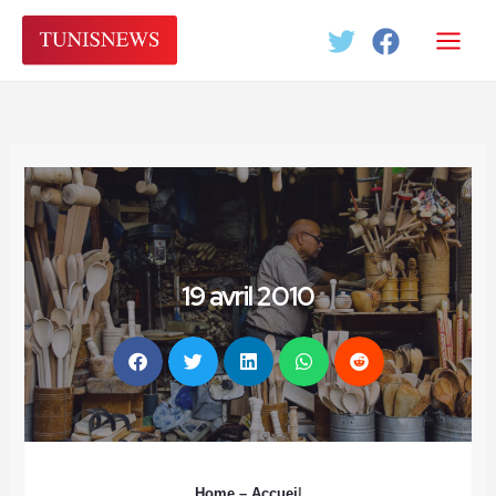
Aller
au
contenu
19 avril 2010
Home
– Accuei
l