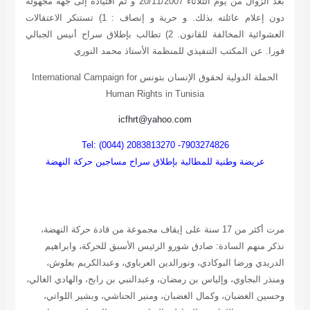
بعد الزوال من يوم الثلاثاء 20/11/2007 و تم اقتياده إلى جهة مجهولة
دون إعلام عائلته بذلك. و حرية و إنصاف : 1) تستنكر الاعتقالات
العشوائية المخالفة للقانون. 2) تطالب بإطلاق سراح أنيس الجبالي
فورا. عن المكتب التنفيذي للمنظمة
الأستاذ محمد النوري
الحملة الدولية لحقوق الإنسان بتونس
International Campaign for
Human Rights in Tunisia
icfhrt@yahoo.com
Tel: (0044) 2083813270 -7903274826
عريضة وطنية للمطالبة بإطلاق سراح مساجين حركة النهضة
مرت أكثر من 17 سنة على إيقاف مجموعة من قادة حركة النهضة،
نذكر منهم السادة: صادق شورو الرئيس الأسبق للحركة، وابراهيم
الدريدي ورضا البوكادي، ونورالدين العرباوي، وعبدالكريم بعلوش،
ومنذر البجاوي، وإلياس بن رمضان، وعبدالنبي بن رابح، والهادي الغالي،
وحسين الغضبان، وكمال الغضبان، ومنير الحناشي، وبشير اللواتي،