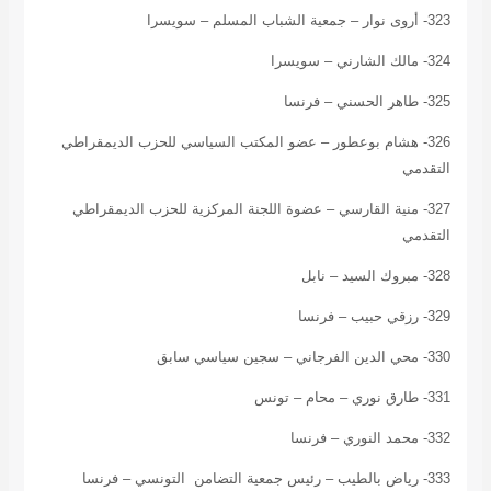
323- أروى نوار – جمعية الشباب المسلم – سويسرا
324- مالك الشارني – سويسرا
325- طاهر الحسني – فرنسا
326- هشام بوعطور – عضو المكتب السياسي للحزب الديمقراطي
التقدمي
327- منية القارسي – عضوة اللجنة المركزية للحزب الديمقراطي
التقدمي
328- مبروك السيد – نابل
329- رزقي حبيب – فرنسا
330- محي الدين الفرجاني – سجين سياسي سابق
331- طارق نوري – محام – تونس
332- محمد النوري – فرنسا
333- رياض بالطيب – رئيس جمعية التضامن التونسي – فرنسا