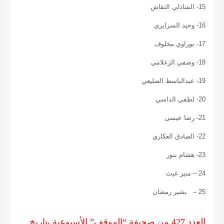
15- الشاذلي النقاش
16- وحيد السرايري
17- بوراوي مخلوف
18- وصفي الزغلامي
19- عبدالباسط الصليعي
20- لطفي الداسي
21- رضا عيسى
22- الصادق العكاري
23- هشام بنور
24 – منير غيث
25 –
بشير رمضان
العدد 427 من صحيفة “الموقف” الأسبوعية بتاريخ