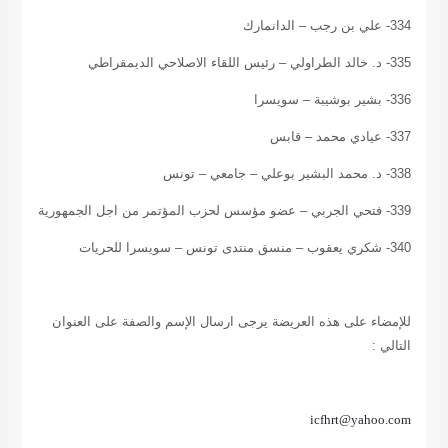
334- علي بن رجب – الدانمارك
335- د. خالد الطراولي – رئيس اللقاء الاصلاحي الديمقراطي
336- بشير بوشيبة – سويسرا
337- عيادي محمد – قابس
338- د. محمد البشير بوعلي – جامعي – تونس
339- فتحي الجربي – عضو مؤسس لحزب المؤتمر من اجل الجمهورية
340- شكري يعقوب – منسق منتدى تونس – سويسرا للحريات
للإمضاء على هذه العريضة يرجى ارسال الإسم والصفة على العنوان
التالي :
icfhrt@yahoo.com