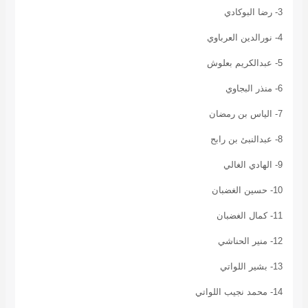
3- رضا البوكادي
4- نورالدين العرباوي
5- عبدالكريم بعلوش
6- منذر البجاوي
7- الياس بن رمضان
8- عبدالنبئ بن رابح
9- الهادي الغالي
10- حسين الغضبان
11- كمال الغضبان
12- منير الحناشي
13- بشير اللواتي
14- محمد نجيب اللواتي