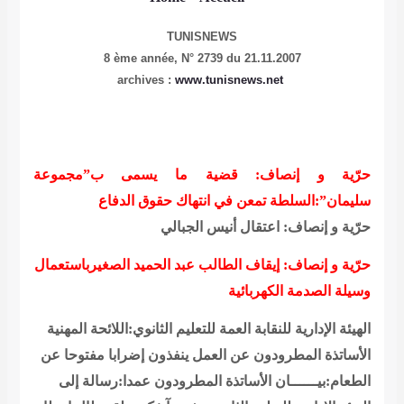
TUNISNEWS
8 ème année,
N° 2739 du 21.11.2007
www.tunisnews.net
archives :
حرّية و إنصاف: قضية ما يسمى ب”مجموعة
سليمان”:السلطة تمعن في انتهاك حقوق الدفاع
حرّية و إنصاف: اعتقال أنيس الجبالي
حرّية و إنصاف: إيقاف الطالب عبد الحميد الصغيرباستعمال
وسيلة الصدمة الكهربائية
الهيئة الإدارية للنقابة العمة للتعليم الثانوي:اللائحة المهنية
الأساتذة المطرودون عن العمل ينفذون إضرابا مفتوحا عن
الطعام:بيــــــان
الأساتذة المطرودون عمدا:رسالة إلى