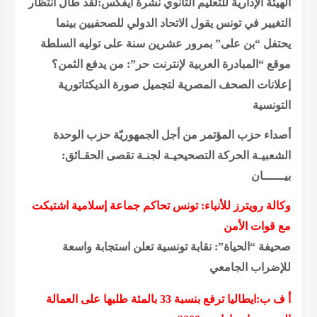
الهيئة الإدارية للتعليم الثانوي
نشرة آيفكس:لقد طال انتظار
التغيير في تونس يقول الاتحاد الدولي للصحفيين بينما
يحتفل “بن على” بمرور عشرين سنة على توليه السلطة
موقع “المبادرة العربية لإنترنت حر”: من يدفع الثمن؟
إعلانات الصحف المصرية لتجميل صورة الديكتاتورية
التونسية
أصداء حزب المؤتمر من أجل الجمهوريّة
حزب الوحدة
الشعبيـة الحركة التصحيحيـة لجنـة تقصى الحقـائق:
بيــــــان
وكالة رويترز للأنباء: تونس تحاكم جماعة إسلامية اشتبكت
مع قوات الأمن
صحيفة “الحياة”: نقابة تونسية تعلن استجابة واسعة
للإضراب الجامعي
أ ف ب:ايطاليا ترفع بنسبة 33 بالمئة طلبها على العمالة