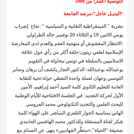
التونسية اعتبارا من 2008
“البديـل عاجل”:مرصد الجامعة
نشرية ” الديمقراطية النقابية و السياسية “: نجاح إضراب
يومي الاثنين 19 و الثلاثاء 20 نوفمبر
خالد الطراولي
:الانتظار المغشوش أو منهجية العقم والعدم لدى المعارضة
الإسلامية
لطفي زيتون:حلقة أكثر من رأي حول علاقة
الاسلاميين بالسلطة في تونس:محاولة في التقويم
بوعبدالله بوعبدالله: الدكتور النجار يكشف أن برهان وصابر
التونسي وجهان لعملة واحدة
النفطي حولة:تحية للنقابة
العامة للتعليم الثانوي
كلمة السيد أحمد إبراهيم، الأمين
الأول لحركة التجديد: في الجلسة الافتتاحية للأيام الوطنية
للبحث العلمي والتجديد التكنولوجي
محمد العروسي
الهاني:بمناسبة الحوار التلفزي المباشر على الهواء:كلمة
شكر لقناة المستقلة وللدكتور محمد الهاشمي الحامدي
صحيفة “الحياة”:«منظّر الجهاديين» ينهى عن الصدام مع