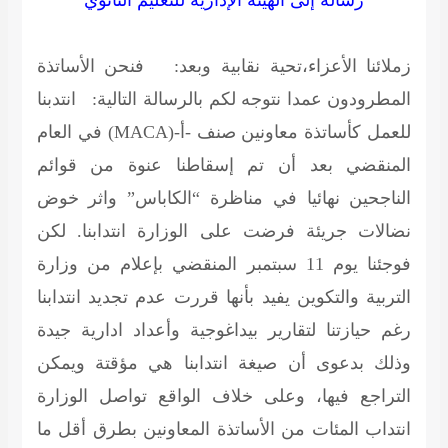
رسالة إلى الهيئة الإدارية للتعليم الثانوي
زملائنا الأعزاء،تحية نقابية وبعد: فنحن الأساتذة
المطرودون عمدا نتوجه لكم بالرسالة التالية: انتدبنا
للعمل كأساتذة معاونين صنف -أ-(MACA) في العام
المنقضي بعد أن تم إسقاطنا عنوة من قوائم
الناجحين نهائيا في مناظرة “الكاباس” واثر خوض
نضالات جريئة فرضت على الوزارة انتدابنا. لكن
فوجئنا يوم 11 سبتمبر المنقضي بإعلام من وزارة
التربية والتكوين يفيد بأنها قررت عدم تجديد انتدابنا
رغم حيازتنا لتقارير بيداغوجية وأعداد ادارية جيدة
وذلك بدعوى أن صيغة انتدابنا هي مؤقتة ويمكن
التراجع فيها، وعلى خلاف الواقع تواصل الوزارة
انتداب المئات من الأساتذة المعاونين بطرق أقل ما