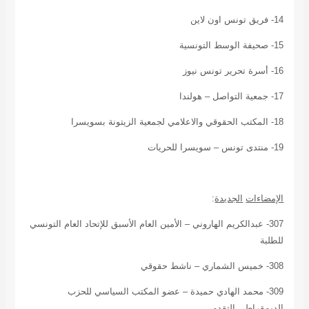
14- فريق تونس اون لاين
15- صحيفة الوسط التونسية
16- أسرة تحرير تونس نيوز
17- جمعية التواصل – هولندا
18- المكتب الحقوقي والاعلامي لجمعية الزيتونة بسويسرا
19- منتدى تونس – سويسرا للحريات
الإمضاءات
الجديدة
:
307- عبدالكريم الهاروني – الأمين العام الأسبق للإتحاد العام التونسي
للطلبة
308- خميس الشماري –
ناشط حقوقي
309- محمد الهادي حميدة – عضو المكتب السياسي للحزب
الديمقراطي التقدمي