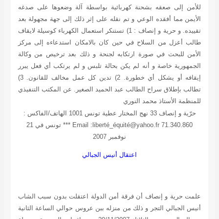
للأمن إلى صعقه بشحنة كهربائية بواسطة آلة وضعوها على صدغه
الأيمن مما أفقده الوعي و تم نقله على إثر ذلك إلى جهة مجهولة بعد
تقييده. و حرية و إنصاف : 1) تستنكر استعمال الكهرباء كوسيلة لايقاف
طالب أعزل من السلاح في حين كان بالامكان استدعاءه إلى مركز
الأمن للبحث في صورة ارتكابه لجنحة و ذلك بعد ترخيص من وكالة
الجمهورية خاصة و أنه لم يكن بحالة تلبس و لم يرتكب أي فعل يبرر
إيقافه أو يشكل أي خطورة. 2) تدين كل عمل مخالف للقانون. 3)
تطالب بإطلاق سراح الطالب عبد الحميد الصغير. عن المكتب التنفيذي
للمنظمة
الأستاذ محمد النوري
حرّية و إنصاف
33 نهج المختار عطية تونس 1001 الهاتف/الفاكس :
71.340.860 Email :liberté_équité@yahoo.fr *** تونس في 21
نوفمبر 2007
اعتقال أنيس الجبالي
علمت حرية و إنصاف أن فرقة أمن الدولة اعتقلت بدون سبب الشاب
أنيس الجبالي التجر و ذلك من منزله ببن عروس حوالي الساعة الثانية