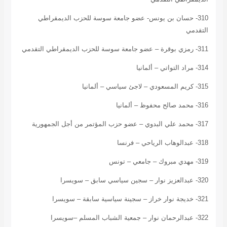
310- حسان بن يونس- عضو جامعة سوسة للحزب الديمقراطي
التقدمي
311- رمزي بوقرة – عضو جامعة سوسة للحزب الديمقراطي التقدمي
314- مراد التواتي – ألمانيا
315- كريم المسعودي – لاجئ سياسي – ألمانيا
316- محمد صالح محفوظ – ألمانيا
317- محمد علي البدوي – عضو حزب المؤتمر من أجل الجمهورية
318- عبدالوهاب الرياحي – فرنسا
319- مهدي مبروك – جامعي – تونس
320- عبدالعزيز نوار – سجين سياسي سابق – سويسرا
321- خديجة نوار خراز – سجينة سياسية سابقة – سويسرا
322- عبدالرحمان نوار – جمعية الشباب المسلم –سويسرا