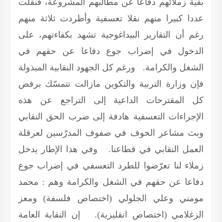
بقية زملائهم دفاعا عن مطالبهم المشروعة، فنقلت
عددا كبيرا منهم نقلا تعسفية وأطردت ثلاثة منهم
رغم أن التقارير البيداغوجية تشهد بكفاءتهم، على
الدخول في إضراب جوع دفاعا عن حقهم في
الشغل والكرامة. ورغم كل الجهود النقابية المبذولة
فإن وزارة التربية والتكوين مازالت تتمسّك برفض
كل المقترحات الداعية إلى التراجع عن هذه
الإجراءات التعسفية هادفة إلى ضرب الحق النقابي
وبث مشاعر الخوف في صفوف المدرّسين لعرقلة
العمل النقابي في قطاعنا. وفي هذا الإطار يدخل
زملاء لنا تعرّضوا للطرد التعسفي في إضراب جوع
دفاعا عن حقهم في الشغل والكرامة وهم : محمد
مومني وعلي الجلولي (اختصاص فلسفة) ومعز
الزغلامي (اختصاص انقليزية). إن النقابة العامة