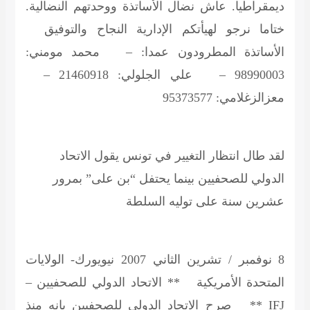
ديمقراطيا. عاش نضال الأساتذة ووحدتهم النضالية.
ختاما نرجو لهيأتكم الإدارية النجاح والتوفيق
الأساتذة المطرودون عمدا: – محمد مومني:
98990003 – علي الجلولي: 21460918 –
معزالزغلامي: 95373577
لقد طال انتظار التغيير في تونس يقول الاتحاد
الدولي للصحفيين بينما يحتفل “بن على” بمرور
عشرين سنة على توليه السلطة
8 نوفمبر / تشرين الثاني 2007 نيويورك- الولايات
المتحدة الأمريكية ** الاتحاد الدولي للصحفيين –
IFJ **
صرح الاتحاد الدولي للصحفيين بانه منذ