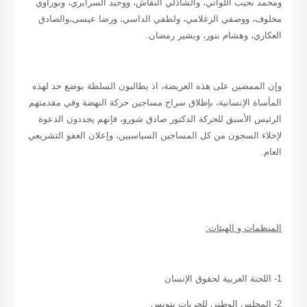
ومحمد نجيب اللواتي، والشاذلي النقاش، ووحيد السرايري، وبوراوي
مخلوف، ووصفي الزغلامي، ولطفي الداسي، ورضا عيسى،والصادق
العكاري، وهشام بنور، وبشير رمضان.
وإن الممضين على هذه العريضة، اذ يطالبون السلطة بوضع حد لهذه
المأساة الإنسانية، بإطلاق سراح مساجين حركة النهضة وفي مقدمتهم
الرئيس الأسبق للحركة الدكتور صادق شورو، فإنهم يجددون الدعوة
لإخلاء السجون من كل المساجين السياسيين، وإعلان العفو التشريعي
العام.
المنظمات و الهيئات:
1- اللجنة العربية لحقوق الإنسان
2- المجلس الوطني للحريات بتونس