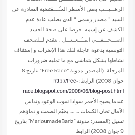
الرهـــيـــب بعض الأسطر المـُــــقتضبة الصادرة عن
السيد ” مصدر رسمي ” الذي يطلب عادة عدم
الكشف عن إسمه. حرصا على صحة الجسد
الصـــحـــفـــي المــُــعــتـــل , نتقدم لــلصحف
التونسية بدعوة عاجلة لفك هذا الإضراب و إستئناف
نشاطها بشكل يتماشى مع ما تمليه ضرورات
(المصدر: مدونة “Free Race” بتاريخ 8
المرحلة.
جوان 2008) الرابط:
http://free-
race.blogspot.com/2008/06/blog-post.html
عندما يصبح الأحمر سوادا تموت الوعود وتداس
الآمال تخان الكلمات …….. يخيّم الصمت و دماؤهم
تسيل
(المصدر: مدونة “MarioumadeBariz” بتاريخ
9 جوان 2008) الرابط: