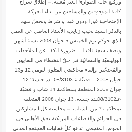
ورفـع حالة الطوارئ الغير مُعلنة. – إطلاق سراح
كافة الموقوفين والمساجين من أبناء الحركة
الإحتجاجية فورا ودون قيد أو شرط ونخصّ منهم
بالذكر السيد نجيب زنايدية الأستاذ العاطل عن العمل
الذي حوكم يوم الخميس 5 جوان 2008 بستة أشهر
ونصف سجنا نافذا. – ضرورة الكف عن الملاحقات
البوليسيّة والقضائيّة في حقّ النشطاء من النقابيين
والمُحتجّين وإلغاء محاكمتي المتلوي ليومي 12 و13
جوان 2008 – قضيّة عـ08/3103 ـدد جلسة: 12
جوان 2008 المتعلقة بـمحاكمة 14 شاب و قضيّة
عـ08/3102ـدد جلسة: 13 جوان 2008 المتعلقة
بمحاكمة 7 من الشباب. – محاسبة كل المشاركين
في الجرائم والفضاعات المرتكبة بحق الأهالي في
الحوض المنجمي. تدعو كلّ فعاليات المجتمع المدني