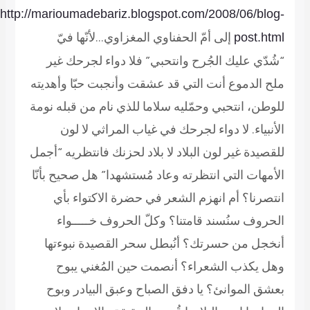
http://marioumadebariz.blogspot.com/2008/06/blog-
إلى أمّ الحفناوي المغزاوي…لأنّها فيّ
post.html
“شُدّي عليك الجُرح وانتحبي” فلا دواء لجرحك غير
ملح الدموع أنت التي قد عشقت وأنجبت حبّا وأهديته
للوطن، انتحبي وحمّليه سلاما للذي نام من قبله نومة
الأنبياء. لا دواء لجرحك في غياب المراثي لا لون
للقصيدة غير لون البلاد لا بلاد لحزنك فانتظريه “أجمل
الأمهات التي انتظرته وعاد مُستشهدا” هل صحيح بأنّا
انتصرنا؟ أم انهزم الشعر في حضرة الاكتواء بأي
الحروف سنُسند قامتنا؟ وكلّ الحروف خـــــواء
أنخجل من حسرتك؟ أنُبطل سحر القصيدة نبوءتها
وهل يكذب الشعراء؟ أنصمت حين المُغني يبوح
بعشق الموانئ؟ يا دفق الصباح وعبق البيادر وبوح