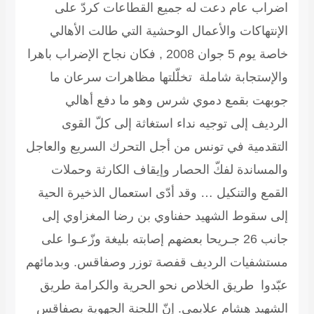
اضراب عام دعت له جميع القطاعات كردّ على
الإنتهاكات والأعمال الوحشية التي طالت الأهالي
خاصة يوم 5 جوان 2008 , فكان نجاح الإضراب باهرا
والإستجابة شاملة تخلّلتها مظاهرات سرعان ما
جوبهت بقمع دموي شرس وهو ما دفع أهالي
الرديف إلى توجيه نداء استغاثة إلى كلّ القوى
التقدمية في تونس من أجل التحرك السريع والعاجل
والمساندة لفكّ الحصار وإيقاف الكارثة وحملات
القمع والتنكيل … وقد أدّى استعمال الذخيرة الحية
إلى سقوط الشهيد حفناوي بن رضا المغزاوي إلى
جانب 26 جـريحا بعضهم إصابته بليغة وزّعـوا على
مستشفيات الرديف قفصة توزر وصفاقس. وبدمائهم
عبّدوا طريق الخلاص نحو الحرية والكرامة طريق
الشهيد هشام علايمي. إنّ اللجنة الجهوية بصفاقس