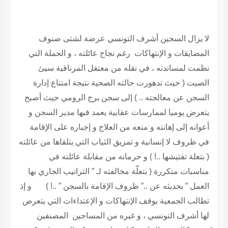
لا يزال السجين أشرف التونسي عرضة لشتى صنوف
المضايقات و الإنتهاكات رغم نجاح عائلته ، و الحملة التي
نظمت لمساندته ، في نقله من معتقل المرناقية سيئ
الصيت ( حيث تدهورت حالته الصحية نتيجة امتناع إدارة
السجن عن معالجته .. ) إلى سجن برج الرومي حيث أصبح
يتعرض يوميا لممارسات عقابية يعمد فيها مدير السجن و
أعوانه إلى إهانته و منعه من العلاج و إجباره على الإقامة
في ظروف لا إنسانية و تمزيق الثياب التي يتلقاها من عائلته
( بتعلة تفتيشها ..! ) و حرمانه من مقابلة عائلته في
مناسبات متكررة ( بتعلّة مخالفته لـ ” التراتيب الجاري بها
العمل ” بحديثه عن ..” ظروف الإقامة بالسجن ” ..! ) و إذ
تطالب الجمعية بوقف الإنتهاكات و الإعتداءات التي يتعرض
لها أشرف التونسي ، و غيره من المساجين المصنفين