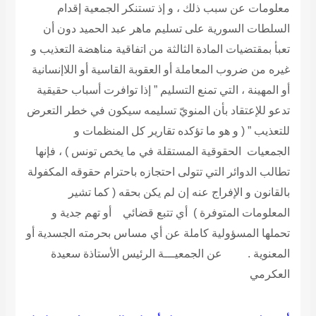
معلومات عن سبب ذلك ، و إذ تستنكر الجمعية إقدام
السلطات السورية على تسليم ماهر عبد الحميد دون أن
تعبأ بمقتضيات المادة الثالثة من اتفاقية مناهضة التعذيب و
غيره من ضروب المعاملة أو العقوبة القاسية أو اللاإنسانية
أو المهينة ، التي تمنع التسليم ” إذا توافرت أسباب حقيقية
تدعو للإعتقاد بأن المنويّ تسليمه سيكون في خطر التعرض
للتعذيب ” ( و هو ما تؤكده تقارير كل المنظمات و
الجمعيات الحقوقية المستقلة في ما يخص تونس ) ، فإنها
تطالب الدوائر التي تتولى احتجازه باحترام حقوقه المكفولة
بالقانون و الإفراج عنه إن لم يكن بحقه ( كما تشير
المعلومات المتوفرة ) أي تتبع قضائي أو تهم جدية و
تحملها المسؤولية كاملة عن أي مساس بحرمته الجسدية أو
المعنوية .
عن الجمعيـــة الرئيس الأستاذة سعيدة
العكرمي