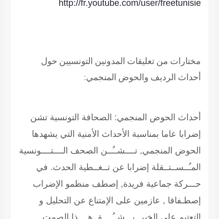
http://fr.youtube.com/user/freetunisie
مختارات من تعليقات المدونين التونسيين حول
أحداث الرديف والحوض المنجمي:
أحداث الحوض المنجمي: الصحافة التونسية تشن
إضرابا عاما بمناسبة الأحداث الأمنية التي يشهدها
الحوض المنجمي, تــــشــُــن الصحف الــــتــــونسية
المـُــســتــقلة إضرابا عن تــغــطية الحدث. في
حـــركة جماعية فريدة, إصطف منظمو الإضراب
إصطـفافا , عازمين على الإمتناع عن التحليل و
التعتيم على الخبر. يـــشــُــــق هــــذا الصمت