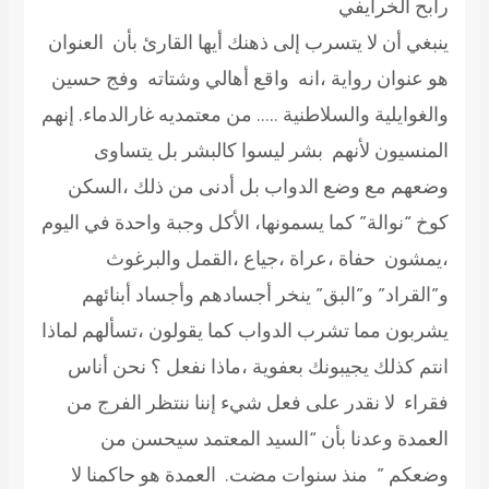
رابح الخرايفي
ينبغي أن لا يتسرب إلى ذهنك أيها القارئ بأن العنوان
هو عنوان رواية ،انه واقع أهالي وشتاته وفج حسين
والغوايلية والسلاطنية ….. من معتمديه غارالدماء. إنهم
المنسيون لأنهم بشر ليسوا كالبشر بل يتساوى
وضعهم مع وضع الدواب بل أدنى من ذلك ،السكن
كوخ “نوالة” كما يسمونها، الأكل وجبة واحدة في اليوم
،يمشون حفاة ،عراة ،جياع ،القمل والبرغوث
و”القراد” و”البق” ينخر أجسادهم وأجساد أبنائهم
يشربون مما تشرب الدواب كما يقولون ،تسألهم لماذا
انتم كذلك يجيبونك بعفوية ،ماذا نفعل ؟ نحن أناس
فقراء لا نقدر على فعل شيء إننا ننتظر الفرج من
العمدة وعدنا بأن “السيد المعتمد سيحسن من
وضعكم ” منذ سنوات مضت. العمدة هو حاكمنا لا