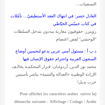
التسعينات…
العادل خضر: في انتهاك العقد الأستطيقيّ… تأمّلات
في كتاب خميّس الخيّاطي
رويترز: حقوقيون مغاربة ينددون بتدخل السلطات
“الوحشي” لفض اعتصام
د ب أ : مسئول أمني عربي يدعو لتحسين أوضاع
السجون العربية واحترام حقوق الإنسان فيها
محمد نور الدين: أردوغـان: قـرار المحكمـة يخالـف
الإرادة الوطنيـة «العدالة والتنمية» يباشر تأسيس
حزب بديل!
(Pour afficher les caractères arabes suivre la
démarche suivante
:
Affichage / Codage / Arabe