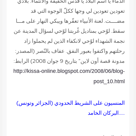
الدماء يا اسم البلاد يا قُدس الحقيقة والانتماء. بلادي
تعودين تعودين لي وجها ككلّ الوجوه التي قد
مضــــت. لعنة الأنبياء تعفّرها ويبكي النهار على مـــا
سقط. لوّحي بمناديل غُربتنا لوّحي لسؤال المدينة عن
نجمة الشهداء لوّحي لانكفاء الذين لم يحملوا زاد
رحلتهم واكتفوا بعبور النفق. عفاف بالنّصر
(المصدر:
مدونة قصة أون لاين” بتاريخ 9 جوان 2008) الرابط:
http://kissa-online.blogspot.com/2008/06/blog-
post_10.html
المنسيون على الشريط الحدودي (الجزائر وتونس)
…..البركان الخامد