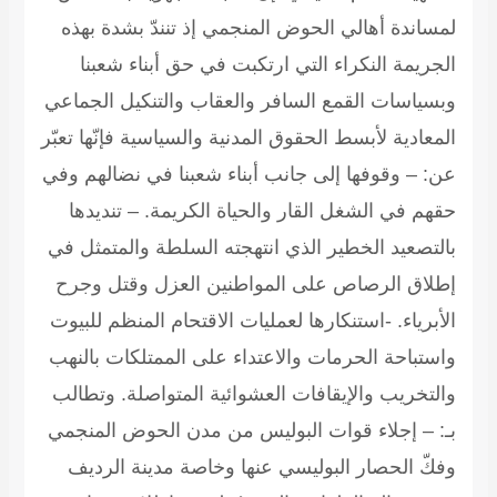
لمساندة أهالي الحوض المنجمي إذ تنندّ بشدة بهذه
الجريمة النكراء التي ارتكبت في حق أبناء شعبنا
وبسياسات القمع السافر والعقاب والتنكيل الجماعي
المعادية لأبسط الحقوق المدنية والسياسية فإنّها تعبّر
عن: – وقوفها إلى جانب أبناء شعبنا في نضالهم وفي
حقهم في الشغل القار والحياة الكريمة. – تنديدها
بالتصعيد الخطير الذي انتهجته السلطة والمتمثل في
إطلاق الرصاص على المواطنين العزل وقتل وجرح
الأبرياء. -استنكارها لعمليات الاقتحام المنظم للبيوت
واستباحة الحرمات والاعتداء على الممتلكات بالنهب
والتخريب والإيقافات العشوائية المتواصلة. وتطالب
بـ: – إجلاء قوات البوليس من مدن الحوض المنجمي
وفكّ الحصار البوليسي عنها وخاصة مدينة الرديف