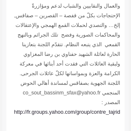
والعمال والنقابيين والشباب لدعم ومؤازرةّ
الإحتجاجات بكلّ من قفصة – القصرين – صفاقس,
إلخ… والتصدي لحملات القمع الهمجي والإعتقالات
والمحاكمات الصورية وفضح تلك الجرائم وبالنهج
القمعي الذي يتبعه النظام. تتقدّم اللجنة بتعازينا
الحارة لعائلة الشهيد حفناوي بن رضا المغزاوي
ولبقية العائلات التي فقدت أحد أبنائها في معركة
الكرامة والعزة وبمواساتها لكلّ عائلات الجرحى.
اللجنة الجهوية بصفاقس لمساندة أهالي الحوض
المنجمي co_sout_bassinm_sfax@yahoo.fr
المصدر :
http://fr.groups.yahoo.com/group/contre_tajrid