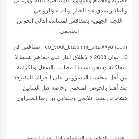
الصرية والحمام والمهاويد وأولاد ضيف الله وورغش
وبلطة وسيدي عبد الجبار وتاقمة والرويعي ……
اللجنة الجهوية بصفاقس لمساندة أهالي الحوض
المنجمي
co_sout_bassinm_sfax@yahoo.fr صفاقس في
10 جوان 2008 لا لإطلاق النار على جماهير شعبنا لا
لمحاكمة وسجن شبابنا المطالب بالشغل والكرامة
من أجل محاسبة المسؤولين على الجرائم المقترفة
ضد أهلنا بالحوض المنجمي وخاصة قتل الشابين
هشام بن سعد علايمي وحفناوي بن رضا المغزاوي
شهدت التطورات الحاصلة داخل مدن الحوض