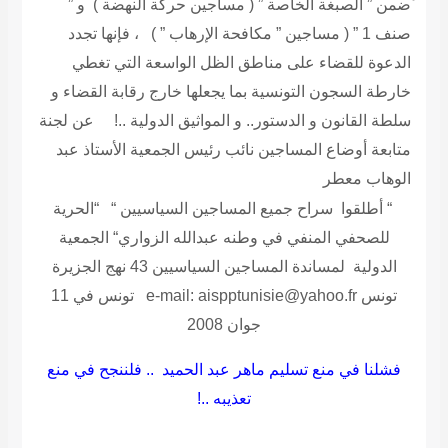
َضمن ” الصبغة الخاصة ” ( مساجين حركة النهضة ) و ”
صنف 1 ” ( مساجين ” مكافحة الإرهاب ” ) ، فإنها تجدد
الدعوة للقضاء على مناطق الظل الواسعة التي تغطي
خارطة السجون التونسية بما يجعلها خارج رقابة القضاء و
سلطة القانون و الدستور.. و المواثيق الدولية ..!
عن لجنة
متابعة أوضاع المساجين نائب رئيس الجمعية الأستاذ عبد
الوهاب معطر
“ أطلقوا سراح جميع المساجين السياسيين “ “الحرية
للصحفي المنفي في وطنه عبدالله الزواري“
الجمعية
الدولية لمساندة المساجين السياسيين
43 نهج الجزيرة
تونس e-mail: aispptunisie@yahoo.fr تونس في 11
جوان 2008
فشلنا في منع تسليم ماهر عبد الحميد .. فلننجح في منع
تعذيبه ..!