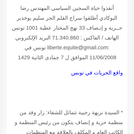
أنقذوا حياة السجين السياسي المهندس رضا
البوكادي أطلقوا سراح القلم الحر سليم بوخذير
حــرية و إنـصاف
33 نهج المختار عطية 1001 تونس
الهاتف / الفاكس : 71.340.860 البريد الإلكتروني
:liberte.equite@gmail.com تونس في
11/06/2008 الموافق ل 7 جمادى الثانية 1429
واقع الحريات في تونس
* السيدة نزيهة رجيبة تتماثل للشفاء:
زار وفد من
منظمة حرية و إنصاف يتكون من رئيس المنظمة و
الكاتب العام و المكلف بالعلاقة مع المنظمات