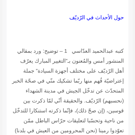
حول الأحداث في الرّديّف
كتبه عبدالحميد العدّاسي
1 – توضيح:
ورد بمقالي
المنشور أمس والمُعنون بـ”التغيير المبارك يعرّف
أهل الرّديّف على مختلف أجهزة السيادة” جملة
إعتراضيّة فُهم منها ربّما تشكيك منّي في صحّة الخبر
المتحدّث عن تدخّل الجيش في مدينة الشهداء
(نحسبهم) الرّديّف. والحقيقة أنّي لمّا ذكرت بين
قوسين، (إن صحّ ذلك)، فإنّما ذكرته استنكارا للتدخّل
من ناحية وتحسّبا لتعليقات حرّاس الباطل ممّن
تعوّدوا رمينا (نحن المحرومين من العيش في بلدنا)