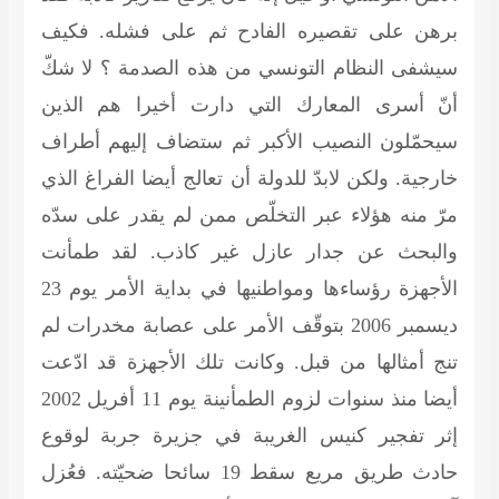
برهن على تقصيره الفادح ثم على فشله. فكيف
سيشفى النظام التونسي من هذه الصدمة ؟ لا شكّ
أنّ أسرى المعارك التي دارت أخيرا هم الذين
سيحمّلون النصيب الأكبر ثم ستضاف إليهم أطراف
خارجية. ولكن لابدّ للدولة أن تعالج أيضا الفراغ الذي
مرّ منه هؤلاء عبر التخلّص ممن لم يقدر على سدّه
والبحث عن جدار عازل غير كاذب. لقد طمأنت
الأجهزة رؤساءها ومواطنيها في بداية الأمر يوم 23
ديسمبر 2006 بتوقّف الأمر على عصابة مخدرات لم
تنج أمثالها من قبل. وكانت تلك الأجهزة قد ادّعت
أيضا منذ سنوات لزوم الطمأنينة يوم 11 أفريل 2002
إثر تفجير كنيس الغريبة في جزيرة جربة لوقوع
حادث طريق مريع سقط 19 سائحا ضحيّته. فعُزل