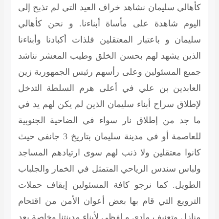
كأهالي سليمان نشاهد خراف العيد التي لم تذبح إلى
اليوم شاهدة على مأساة أبناءنا. و نحن كأهالي
سليمان و باعتبار المعتقلين فلذات أكبادنا وأبناءنا
الذين يشهد لهم بحسن الخلق وطيب المعشر نناشد
جميع المسئولين وعلى رأسهم رئيس الجمهورية زين
العابدين بن علي في أعلى هرم السلطة التدخل
لإطلاق سراح أبناء سليمان الذين لم يكن لهم يد في
ما جد من إطلاق نار سواء في الضاحية الجنوبية
للعاصمة أو في مدينة سليمان بتاريخ 3 جانفي حيث
كانوا معتقلين ولا ذنب لهم سوى ارتيادهم المساجد
ولباس
سندس الرياحي
المتمثل في الخمار والجلباب
الطويل. كما نرجو كافة المسئولين إيقاف حملات
الترويع التي قام بها بعض أعوان الأمن من اقتحام
منازل وتعنيف مادي و لفظي لأبناء مدينتنا وخاصة بعد