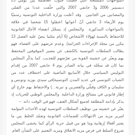
المواجهات المسلّحة التي حصلت جنوب العاصمة بين يومي 23
ديسمبر 2006 و3 جانفي 2007 والتي خلّفت عددا من القتلى
والمصابين من الجانبين. وقد أعلنت وزارة الداخلية التونسية رسميّا
يوم الأربعاء 3 جانفي أنّ أعوانها اعتقلوا 15 شخصا في علاقة
بالمواجهات المذكورة. والمجلس إذ يسجّل انقضاء الآجال القانونية
للاحتفاظ بالنسبة لهؤلاء الأشخاص (6 أيام مثلما ينصّ عليه الفصل 13
مكرر من مجلة الإجراءات الجزائية). وعدم عرضهم على القضاء، فهو
يطالب السلطات التونسية بالكشف عن مصير الموقوفين المحتفظ
بهم ويعبّر عن خشيته القوية من تعرّضهم للتعذيب. كما يذكّر المجلس
بما كان قد سجّله في بيانه الصادر يوم 4 جانفي 2007 من إقدام
البوليس السياسي خلال الأسابيع الماضية على اختطاف عدد من
الشباب التونسي في عديد المدن التونسية(في سيدي بوزيد وتونس و
سليمان و الكاف وقبلّي والقصرين و تبربة…) والاحتفاظ بهم خارج أي
إطار قانوني في مصالح وزارة الداخلية. والمجلس الوطني للحريات إذ
يذكر بإدانته المطلقة لجميع أشكال العنف، فهو في الوقت ذاته: –
يعبّر عن خشيته من توظيف السلطات التونسية لهذه الأحداث المؤلمة
لتبرير مزيد من الانتهاكات للضمانات القانونية وتعمّد الخلط بين ما
يعتبر أفعالا إرهابية وما هو من قبيل حرية الرأي كما يخشى المجلس
شروع السلط في فرض مزيد الانغلاق ومزيد التعتيم على الشأن العام.