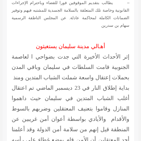
– يطالب بتقديم الموقوفين فورا للقضاء وباحترام الإجراءات
القانونية وخاصة تلك المتعلقة بالسلامة الجسدية للمشتبه فيهم وتوفير
الضمانات الكاملة لمحاكمة عادلة. عن المجلس الناطقة الرسمية
سهام بن سدرين
أهـالي مدينة سليمان يستغيثون
إثر الأحداث الأخيرة التي جدت بضواحي ا لعاصمة
الجنوبية قامت السلطات في سليمان وباقي المدن
بحملات إعتقال واسعة شملت الشباب المتدين ومنذ
بداية إطلاق النار في 23 ديسمبر الماضي تم اعتقال
أغلب الشباب المتدين في سليمان حيث داهموا
المنازل وقاموا بتعنيف المعتقلين وضربهم بالسوط
والأقدام والأيادي بواسطة أعوان أمن غريبين عن
المنطقة قيل إنهم من سلامة أمن الدولة وقد أعلمنا
أحد المعتقلين أن الأمن قام بوضع غطاء على رأسه