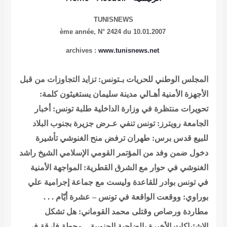
TUNISNEWS
N° 2424 du 10.01.2007
ème année,
www.tunisnews.net
archives :
المجلس الوطني للحريات بـتونس: تزايد التجاوزات من قبل
الأجهزة الأمنية
أهـالي مدينة سليمان يستغيثون
كلمة:
تحويرات منتظرة في وزارة الداخلية
طلبة تونس: أخبار
الجامعة
رويترز: تونس تنفي عـرض جزيرة بجنوب البلاد
للبيع
قدس برس: طهران ترفض منح الغنوشي تأشيرة
دخول ضمن وفد من المؤتمر القومي الإسلامي
الشيخ راشد
الغنوشي في حوار مع الشرق القطرية: المواجهة الأمنية
في تونس بوادر للقاعدة وليست مع جماعة إجرامية
علي
بوراوي: ووقعت الواقعة في تونس – عشرة أيّام . . .
مطاردة ورصاص وقتلى
محمد القوماني: هل تشكل
الاشتباكات الأخيرة بالضاحية الجنوبية – محطة فارقة في