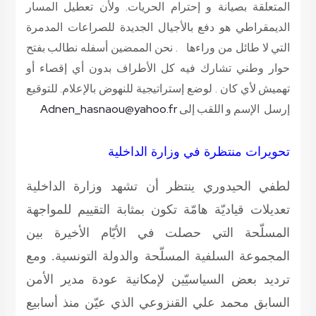
المتعلقة بصيانة و إحترام الحريات. ولأن تعطيل المسار
الديمقراطي هو دفع بالأجيال الجديدة للصراعات المدمرة
التي لا طائل من وراءها . نحن الممضين أسفله نطالب بفتح
حوار وطني تشارك فيه كل الأطراف بدون أي إقصاء أو
تهميش لأي كان . لوضع إستراتيجية للنهوض بالإعلام.
للتوقيع
إرسل الإسم و اللقب إلى
Adnen_hasnaou@yahoo.fr
تحويرات منتظرة في وزارة الداخلية
لطفي الحيدوري
ينتظر أن تشهد وزارة الداخلية
تعديلات قياديّة هامّة تكون بمثابة التقييم للمواجهة
المسلّحة التي حصلت في الأيّام الأخيرة بين
المجموعة السلفية المسلّحة والدولة التونسية. ومع
ترديد بعض السياسيّين لإمكانية عودة مدير الأمن
السابق محمد علي القنزوعي الذي عيّن منذ أسابيع