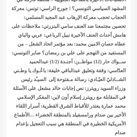
المشهد السياسي التونسي؟ !
جورج الراسي: تونس: معركة
الحجاب تحجب معركة الإرهاب
عبد المجيد المسلمي:
تحصين مجتمعنا ضد العنف
سامي البنزرتي: ملاحظات على
هامش أحداث العنف الأخيرة
نبيل الرباعي: عربي والباي
عطاه حصان
الامين محمد: بعد مؤتمر اتحاد الشغل – من
المستفيد من التهجم على علي بن رمضان؟
صابر التونسي:
ســواك حار (12)
مواطــن: أجنـدة (1/2)
عبدالحميد
العدّاسي: وقفة وتعليق
عبدالباقي خليفة: باعُـوك يا وطـني
الشــاذليٌ العيٌـادي: رسالة مـفتوحة إلى السيـٌد رئيس
وزراء السويد
رويترز: نص إجابات خالد مشعل على الأسئلة
في المقابلة مع رويترز
إسلام أون لاين: المفكر الإسلامي
محمد عمارة يعتذر للأقباط
الشرق القطرية: أسرار اللقاء
الأخير بين صدام ورامسفيلد بالمنطقة الخضراء …الأطماع
الأمريكية الخطيرة في المنطقة هي سبب التعجيل بإعدام
صدام