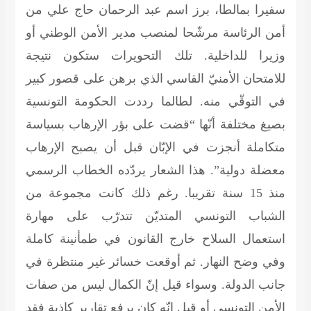
سفيرا بمالطا، برز اسم عبد الرحمان حاج علي من
أمن الرئاسة مرشّحا لمنصب مدير الأمن الوطني أو
وزيرا للداخلية. تلك التحويرات ستكون نتيجة
للامتحان الأمنيّ القاسي الذي برهن على قصور كبير
في التوقّي منه. لطالما رددت الحكومة التونسية
بصيغ مختلفة أنّها “قضت على بؤر الإرهاب بسياسة
متكاملة أنجزت في الإبّان قبل أن يصبح الإرهاب
معضلة دولية”. هذا الشعار يردّده الخطاب الرسمي
منذ 15 سنة تقريبا. رغم ذلك كانت مجموعة من
الشباب التونسي المتديّن تتدرّب على مهارة
استعمال السلاح خارج القانون في طمأنينة كاملة
وفي وضح النهار. ثم أوقعت خسائر غير منتظرة في
جانب الدولة. وسواء قيل إنّ الكمال ليس من صفات
الأمن التونسي أو قيل إنّه كان يرفع تقارير كاذبة فقد