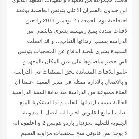
قامت مجموعة من تلاميذة و تلميذات المعهد الثانوي
ابن خلدون بالعمران الاعلى بتونس العاصمة بوقفة
احتجاجية يوم الجمعة 25 نوفمبر 2011 رافعين
لافتات منددة بمنع زميلتهم بشرى هاشمي من
الدراسة بسبب ارتدائها النقاب… و قد اتصلت
التلميذة بشرى بلجنة الدفاع عن المحجبات بتونس
التي حضر مناضلوها على عين المكان بالمعهد و
عاينو اللافتات المساندة لحق المنتقبات في الدراسة
و بالاتصال بالادارة ممثلة في مدير المعهد اعلمنا ان
الفتاة ممنوعة من الدراسة منذ بداية السنة الدراسية
الحالية بسبب ارتدائها النقاب و لما استنكرنا المنع
لغياب المانع القانوني اخبرنا انه اتصل بالمندوبية
الجهوية للتعليم بخزندار باردو بتونس 2 و اعلموه انه
لا يوجد نص قانوني يبيح للمنتقبات مزاولة التعليم