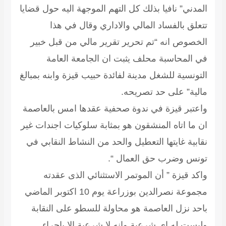
المدني” نافيا بذلك كل التهم الموجهة اليه حول قضايا
تتعلق بالفساد المالي والاداري وقال في هذا
الخصوص انه “تم تحرير تقرير مالي من قبل خبير
في المحاسبة محلف يثبت ان الجامعة العامة
التونسية للشغل مدينة لفائدة حبيب قيزة وابنه بمبالغ
مالية” على حد تصريحه.
واعتبر قيزة في ندوة صحفية عقدها امس بالعاصمة
ان ما اتاه المنشقون هو بمثابة سلوكيات اجندات غير
نقابية غايتها التعطيل والحد من النشاط النقابي في
تونس وضرب حق العمال “.
واكد قيزة ” أن الموتمر الاستثنائي الذى عقدته
مجموعة نصرالدين بوزراعة يوم 10 اكتوبر الماضي
باحد نزل العاصمة هو محاولة للسطو على النقابة
وليست له اى شرعية وانه لا شرعية الا باجراء