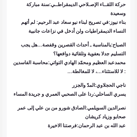
حركة اللقــاء الإصـلاحي الديمقراطــي:سنة مباركة
وسعيدة
بناء نيوز:في تصريح لبناء نيو سعاد عبد الرحيم: لم أتهم
النساء الديمقراطيات ولن أدخل في نزاعات جانبية
الصباح:بالمناسبة ـ أحداث القصرين وقفصة…هل يجب
التسليم جدلا بعفوية وتلقائية دوافعها؟
محمدعبد العظيم ومحمّد الهادي التواتي:محاسبة الفاسدين
: لا للاستثناء…، لا للمغالطة…
ناجي الحجلاوي:المدّ والجزر
يسري الساحلي:ردا على الصحبي العمري و جريدة المساء
نصرالدين السويلمي:الصادق شورو من بن علي إلى عمر
صحابو وزياد كريشان
عبد الله بن عبد الرحمان:فرصتنا الاخيرة