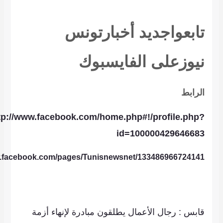
تابعوا
جديد
أخبار
تونس
نيوز
على
الفايس
بوك
الرابط
tp://www.facebook.com/home.php#!/profile.php?
id=100000429646683
w.facebook.com/pages/Tunisnewsnet/133486966724141
قابس : رجال الأعمال يطلقون مبادرة لإنهاء أزمة