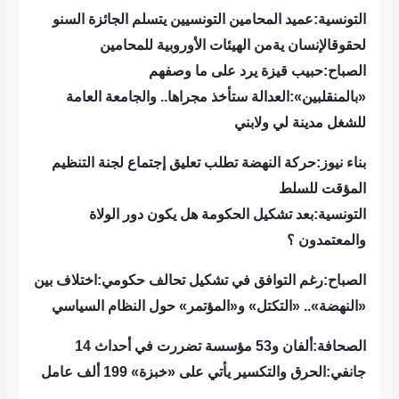
التونسية:عميد المحامين التونسيين يتسلم الجائزة السنو
لحقوقالإنسان يةمن الهيئات الأوروبية للمحامين
الصباح:حبيب قيزة يرد على ما وصفهم
«بالمنقلبين»:العدالة ستأخذ مجراها.. والجامعة العامة
للشغل مدينة لي ولابني
بناء نيوز:حركة النهضة تطلب تعليق إجتماع لجنة التنظيم
المؤقت للسلط
التونسية:بعد تشكيل الحكومة هل يكون دور الولاة
والمعتمدون ؟
الصباح:رغم التوافق في تشكيل تحالف حكومي:اختلاف بين
«النهضة».. «التكتل» و«المؤتمر» حول النظام السياسي
الصحافة:ألفان و53 مؤسسة تضررت في أحداث 14
جانفي:الحرق والتكسير يأتي على «خبزة» 199 ألف عامل