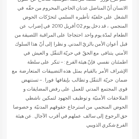
الانسان أنّ المناضل عدنان الحاجي المحروم من حقّه في
الشغل على خلفيّة تأطيره السلمي لتحرّكات الحوض
المنجمي ، قد دخل يوم 02 أفريل 2010 في إضراب عن
الطعام لمدّة يوم واحد احتجاجا على المراقبة اللصيقة من
قبل أعوان الأمن بالزيّ المدني. و نظرا إلى أنّ هذا السلوك
الأمني يتنافى مع الحقّ في حريّة التنقّل و العيش في
اطمئنان نفسي فإنّ هيئة الفرع : – تنكر على سلطة
الإشراف الأمر بالقيام بمثل هذه التضييقات المتعارضة مع
ضمان حريّة التنقّل و تطالب بإيقافها فورا . – تستنهض
قوى المجتمع المدني للعمل على رفض المضايقات و
الملاحقات الأمنيّة و توظيف الجهود لتمكين ناشطي
الحوض المنجمي من استرجاع حقوقهم المدنيّة و خصوصا
حق الرجوع إلى سالف عملهم في أقرب الآجال .
عن هيئة
الفرع شكري الذويبي