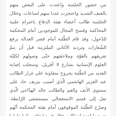
من حضور الجلسة واعتدت على البعض منهم
بالعنف الشديد واحتجزت عددا منهم لساعات. وخلال
الجلسة طالب أعضاء هيئة الدفاع باحترام علنية
المحاكمة وفسح المجال للموجودين أمام المحكمة
للدّخول، وقد قام الطّلبة أمام قصر العدالة برفع
الشّعارات وترديد الأغاني الملتزمة قبل أن يتمّ
تفريقهم بالقوّة وملاحقتهم حتّى وصولهم لكليّة
العلوم الإنسانية بشارع 9 أفريل، وسجلت إصابة
العديد من الطّلبة بجروح متفاوتة على غرار الطالب
عبد العزيز الهاشمي الّذي أصيب بنزيف حاد على
مستوى الأنف والفم والطالب خالد الهدّاجي الّذي
نقل إلى قسم الاستعجالي بمستشفى الرّابطة.
وصرّح الطّلبة الموقوفون أمام هيئة المحكمة أنّهم
تعرضوا لعدة انتهاكات خلال فترة إيقافهم كما تناولوا