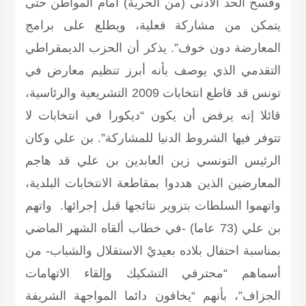
وفسح الحد الأدنى (من الحرية) أمام المواطن حتى
يتمكن من مشاركة فعلية، ويطلع على برامج
المعارضة دون خوف”. يذكر أن الحزب الديمقراطي
التقدمي الذي يوصف بأنه أبرز تنظيم معارض في
تونس قد قاطع انتخابات 2009 التشريعية والرئاسية،
قائلا إنه يرفض أن يكون “ديكورا في انتخابات لا
تتوفر فيها الشروط الدنيا للمشاركة”.
بن علي
وكان
الرئيس التونسي زين العابدين بن علي قد هاجم
المعارضين الذين هددوا بمقاطعة الانتخابات البلدية،
واتهموا السلطات بتزوير نتائجها قبل إجرائها. واتهم
بن علي (73 عاما) -في خطاب ألقاه الشهر الماضي
بمناسبة احتفال بلاده بعيديْ الاستقلال والشباب- من
أسماهم “محترفي التشكيك وإلقاء الاتهامات
الجزاف”، بأنهم “يخافون دائما المواجهة الشريفة