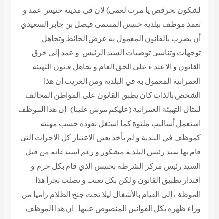
لشكون تحرقص يا مرت لعمى) لان في مدينة خنيس عمد و
تعمد موظف ببلدية خنيس المسمى فيصل بن جابر السعيدي
أن يضرب بالقانون المعمول به عرض الحائط وتجاهل
توجهات وتناسى توصيات السيد الرئيس .و عمد إلى خرق
القانون و الاعتداء على الحق العام و تجاهل قانون التهيئة
العمرانية المعمول به في البلدية ومن الغريب أن هذا
الشخص بالذات كان يطبق القانون على المواطن المخالف
لمثال التهيئة العمرانية (عليكم موش علينا) . إن هذا الموظف
استعمل أساليب ملتوة كما استغل نفوذه حسب مهنته
كموظف في البلدية و لم يأخذ بعين الاعتبار كل الاجرات التي
قام بها سيد رئيس البلدية مشكور و رغم استدعائه من قبل
السيد رئيس مركز الشرطة بخنيس الذي قام بكل حزم و
اقتدار تطبيق القانون و لكن بكل تعنت و تصلب تجرأ هذا
الموظف إلى القيام بالأشغال ليلا تحت جنح الظلام راميا من
وراء ظهره بكل القوانين المنصوص عليها . ان هذا الموظف