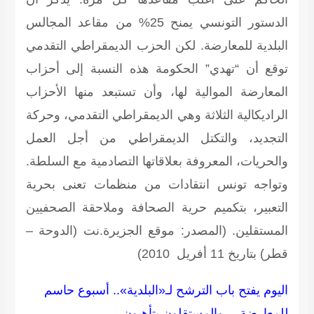
الدستور التونسي يمنح 25% من مقاعد المجالس
البلدية للمعارضة. لكن الحزب الديمقراطي التقدمي
توقع أن “تهدي” الحكومة هذه النسبة إلى أحزاب
المعارضة الموالية لها، وأن تستبعد منها الأحزاب
الراديكالية الثلاثة وهي الديمقراطي التقدمي، وحركة
التجديد، والتكتل الديمقراطي من أجل العمل
والحريات، المعروفة بعلاقاتها التصادمية مع السلطة.
وتواجه تونس انتقادات من منظمات تعنى بحرية
التعبير، بتكميم حرية الصحافة وملاحقة الصحفيين
المستقلين.
(المصدر: موقع الجزيرة.نت (الدوحة –
قطر) بتاريخ 11 أفريل 2010)
اليوم يفتح باب الترشح لـ«البلدية»..
أسبوع حاسم
للمعارضة… والمستقلون يتأهبون