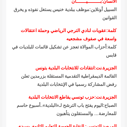
الانسان:بـــــــــيـــــــان
السبيل أونلاين:موظف ببلدية خنيس يستغل نفوذه و يخرق
القوانين
كلمة:عقوبات لنادي الترجي الرياضي وحملة اعتقالات
واسعة في صفوف مشجعيه
كلمة:أحزاب الموالاة تعجز عن تشكيل قائمات للبلديات في
قابس
الجزيرة.نت:انتقادات للانتخابات البلدية بتونس
القائمة الديمقراطية التقدمية المستقلة بزرمدين تعلن
رفض المشاركة رسميا في الإنتخابات البلدية
الجزيرة.نت:حزب تونسي يقاطع الانتخابات البلدية
الصباح:اليوم يفتح باب الترشح لـ«البلدية»..أسبوع حاسم
للمعارضة… والمستقلون يتأهبون
المرصد التونسي: النقابة الجهوية للتعليم الثانوي بسيدي