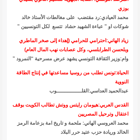
بوزي
محمد العيادي:رد مقتضب على مغالطات الأستاذ خالد
شوكات او ” عباءة الشهيد حشاد تتسع لكل التونسيين ”
زياد الهاني:احترامي للحرامي (إهداء إلى صخر الماطري
وبلحسن الطرابلسي، وكل عصابات نهب المال العام)
وام:وزير الثقافة التونسي يشهد عرض مسرحية “النمرود ”
الحياة:تونس تطلب من روسيا مساعدتها في إنتاج الطاقة
النووية
عبدالحميد العداسي:القلــــــــــــــــوب
القدس العربي:هيومان رايتس ووتش تطالب الكويت بوقف
اعتقال وترحيل المصريين
محمد العروسي الهاني: ملحمة و تاريخ امة بزعامة الرمز
الخالد وريادة حزب عتيد حرر البلاد