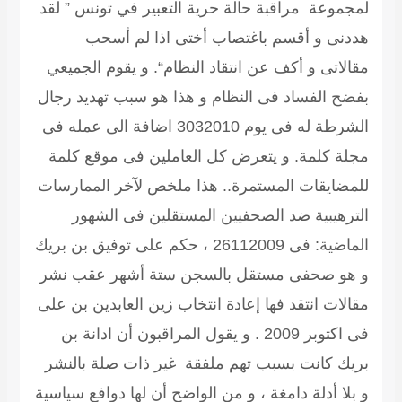
لمجموعة مراقبة حالة حرية التعبير في تونس ” لقد
هددنى و أقسم باغتصاب أختى اذا لم أسحب
مقالاتى و أكف عن انتقاد النظام“. و يقوم الجميعي
بفضح الفساد فى النظام و هذا هو سبب تهديد رجال
الشرطة له فى يوم 3032010 اضافة الى عمله فى
مجلة كلمة. و يتعرض كل العاملين فى موقع كلمة
للمضايقات المستمرة..
هذا ملخص لآخر الممارسات
الترهيبية ضد الصحفيين المستقلين فى الشهور
الماضية:
فى 26112009 ، حكم على توفيق بن بريك
و هو صحفى مستقل بالسجن ستة أشهر عقب نشر
مقالات انتقد فها إعادة انتخاب زين العابدين بن على
فى اكتوبر 2009 . و يقول المراقبون أن ادانة بن
بريك كانت بسبب تهم ملفقة غير ذات صلة بالنشر
و بلا أدلة دامغة ، و من الواضح أن لها دوافع سياسية