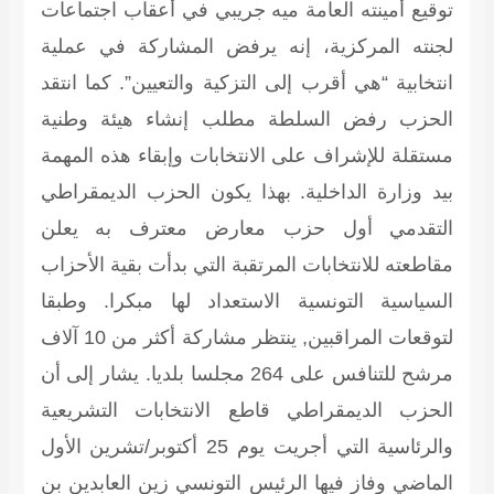
توقيع أمينته العامة ميه جريبي في أعقاب اجتماعات
لجنته المركزية، إنه يرفض المشاركة في عملية
انتخابية “هي أقرب إلى التزكية والتعيين”. كما انتقد
الحزب رفض السلطة مطلب إنشاء هيئة وطنية
مستقلة للإشراف على الانتخابات وإبقاء هذه المهمة
بيد وزارة الداخلية. بهذا يكون الحزب الديمقراطي
التقدمي أول حزب معارض معترف به يعلن
مقاطعته للانتخابات المرتقبة التي بدأت بقية الأحزاب
السياسية التونسية الاستعداد لها مبكرا. وطبقا
لتوقعات المراقبين, ينتظر مشاركة أكثر من 10 آلاف
مرشح للتنافس على 264 مجلسا بلديا. يشار إلى أن
الحزب الديمقراطي قاطع الانتخابات التشريعية
والرئاسية التي أجريت يوم 25 أكتوبر/تشرين الأول
الماضي وفاز فيها الرئيس التونسي زين العابدين بن