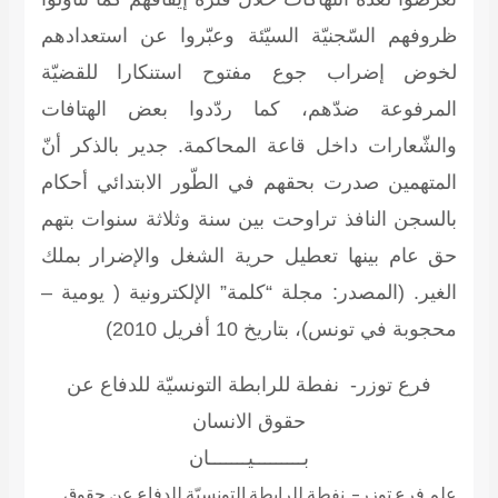
ظروفهم السّجنيّة السيّئة وعبّروا عن استعدادهم
لخوض إضراب جوع مفتوح استنكارا للقضيّة
المرفوعة ضدّهم، كما ردّدوا بعض الهتافات
والشّعارات داخل قاعة المحاكمة. جدير بالذكر أنّ
المتهمين صدرت بحقهم في الطّور الابتدائي أحكام
بالسجن النافذ تراوحت بين سنة وثلاثة سنوات بتهم
حق عام بينها تعطيل حرية الشغل والإضرار بملك
الغير.
(المصدر: مجلة “كلمة” الإلكترونية ( يومية –
محجوبة في تونس)، بتاريخ 10 أفريل 2010)
فرع توزر- نفطة للرابطة التونسيّة للدفاع عن
حقوق الانسان
بـــــــــيـــــــان
علم فرع توزر- نفطة للرابطة التونسيّة للدفاع عن حقوق