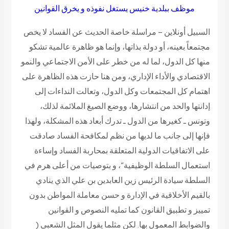
موظف ببلدية خنيس يستغل نفوذه و يخرق القوانين
السبيل أونلاين – مراسلة خاصة الحديث عن الفساد لا يخص
مجتمعاً بعينه، أو دولة بذاتها، وإنما هو ظاهرة عالمية تشكو
منها كل الدول، لما له من خطر على الأمن الاجتماعي والنمو
الاقتصادي والأداء الإداري، ومن هنا حازت هذه الظاهرة على
اهتمام كل المجتمعات وكل الدول، وتعالت النداءات إلى
إدانتها والحد من انتشارها، ووضع الصيغ الملائمة لذلك،
وتونس ـ كغيرها من الدول ـ تدرك أبعاد هذه المشكلة، ولهذا
فإنها إلى جانب ما لديها من نظم لمكافحة الفساد صادقت
على الاتفاقيات الدولية المتعلقة بمحاربة الفساد وإساءة
استعمال السلطة الوظيفية”، و بتوصيات من أعلى هرم في
السلطة سيادة الرئيس زين العابدين بن علي الذي ينادي
بالقيم الأخلاقية في الإدارة و حسن معاملة المواطن بدون
تمييز و تطبيق القانون كما تمليه النصوص و القوانين
والضوابط المعمول بها. لكن مثلما يقول المثل الشعبي (