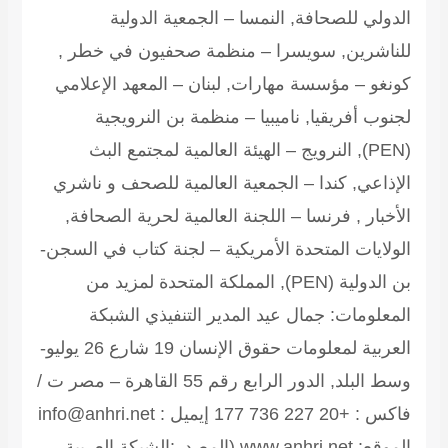
الدولي للصحافة, النمسا – الجمعية الدولية
للناشرين, سويسرا – منظمة صحفيون في خطر ,
كونغو – مؤسسة مهارات, لبنان – المعهد الإعلامي
لجنوب أفريقيا, ناميبيا – منظمة بن النرويجية
(PEN), النرويج – الهيئة العالمية لمجتمع البث
الإذاعي, كندا – الجمعية العالمية للصحف و ناشري
الأخبار , فرنسا – اللجنة العالمية لحرية الصحافة,
الولايات المتحدة الأمريكية – لجنة كتاب في السجن-
بن الدولية (PEN), المملكة المتحدة
لمزيد من
المعلومات: جمال عيد المدير التنفيذي الشبكة
العربية لمعلومات حقوق الإنسان 19 شارع 26 يوليو-
وسط البلد, الدور الرابع رقم 55 القاهرة – مصر ت /
فاكس : +20 227 736 177 إيميل : info@anhri.net
الموقع: www.anhri.net
(المصدر:الشبكة العربية