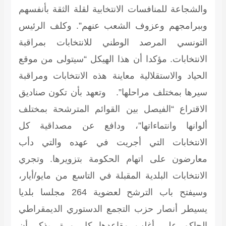
والشجاعة للمنافسات الانتخابية لقلة الثقة بأنفسهم
وببرامجهم وعزوف الشعب عنهم”. وكلف الرئيس
التونسي المرصد الوطني للانتخابات بمراقبة
الانتخابات. مؤكدا أن هذا الهيكل “سيتولى من موقع
الحياد والاستقلالية معاينة هذه الانتخابات ومراقبة
سيرها بمختلف مراحلها”. وتعهد بأن تكون صناديق
الاقتراع “الفيصل بين القوائم المترشحة بمختلف
ألوانها وانتماءاتها”، ودافع عن مصداقية كل
الانتخابات التي أجريت في عهده والتي دأب
معارضون على اتهام الحكومة بتزويرها. وتجري
الانتخابات البلدية المقبلة في التاسع من مايو/أيار،
وسيفتح باب الترشح لعضوية 264 مجلسا بلديا
يسيطر أنصار حزب التجمع الدستوري الديمقراطي
الحاكم على أغلب مقاعدها كل مرة. يذكر أن