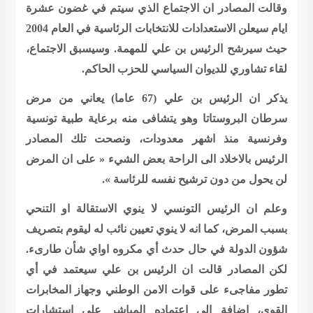
وقالت المصادر ان الاجتماع الذي سيتم في غضون عشرة
ايام سيعلن الاستعدادات للانتخابات الرئاسية في العام 2004
حيث سيرشح الرئيس بن علي للمهمة. وسيسبق الاجتماع،
لقاء تشاوري للديوان السياسي للحزب الحاكم.
يذكر ان الرئيس بن علي (67 عاما) يعاني من مرض
سرطان البروستاتا وهو يتشافى منه برعاية طبية تونسية
وفرنسية منذ اشهر معدودات، ونصحت تلك المصادر
الرئيس بالاخلاد الى الراحة بعض الشيء « على ان المرض
لن يحول من دون ترشيح نفسه للرئاسة ».
وعلم ان الرئيس التونسي لا ينوي الاستقالة او التنحي
بسبب المرض، كما انه لا ينوي تعيين نائب له ليقوم بتصريف
شؤون الدولة في حال حدث أي مكروه اواي شأن طارىء.
لكن المصادر قالت ان الرئيس بن علي سيعتمد في أي
تطور مفاجىء على قوات الامن الوطني وجهاز المخابرات
القوي، اضافة الى اعتماده المباشر على استشارات