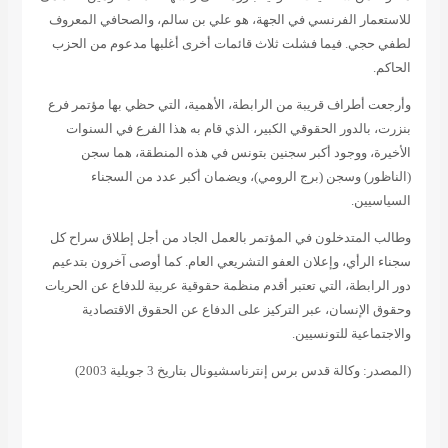
للاستعمار الفرنسي في الجهة، هو علي بن سالم، والصحافي المعروف
لطفي حجي. فيما فشلت ثلاث قائمات أخرى أغلبها مدعوم من الحزب
الحاكم
.
وأرجعت
أطراف قريبة من الرابطة، الأهمية، التي حظي بها مؤتمر فرع
بنزرت، بالدور الحقوقي
الكبير، الذي قام به هذا الفرع في السنوات
الأخيرة، ووجود أكبر سجنين بتونس في هذه
المنطقة، هما سجن
(الناظور) وسجن (برج الرومي)، ويضمان أكبر عدد من السجناء
السياسيين
.
وطالب المتدخلون في المؤتمر بالعمل الجاد من أجل إطلاق سراح كل
سجناء
الرأي، وإعلان العفو التشريعي العام. كما أوصى آخرون بتدعيم
دور الرابطة، التي
تعتبر أقدم منظمة حقوقية عربية للدفاع عن الحريات
وحقوق الإنسان، عبر التركيز على
الدفاع عن الحقوق الاقتصادية
والاجتماعية للتونسيين
.
(المصدر: وكالة قدس برس إنترناسشيونال بتاريخ 3 جويلية 2003)