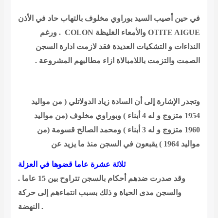
في حين أصيب السيد بوراوي مخلوف بالتهاب حاد في الأذن
OTITE AIGUE
والأمعاء الغليظة
COLON
. ورغم
النداءات و التشكيات العديدة فقد لازمت ادارة السجن
الصمت والتزمت باللامبالاة ازاء مطالبهم المشروعة .
وتجدر الإشارة إلى أن السادة زياد الدولاتلي ( من مواليد
1954 متزوج و له 4 أبناء ) وبوراوي مخلوف (من مواليد
1960 متزوج و له 3 أبناء ) ومحمد الصالح قسومة (من
مواليد 1964 ) يقبعون في السجن منذ ما يزيد عن
ثلاثة عشرة عاما قضوها في العزلة
. وقد صدرت ضدهم أحكام بالسجن تتراوح بين 15 عاما
والسجن مدى الحياة و ذلك بسبب انتماءهم إلى حركة
النهضة .