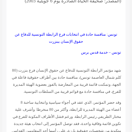
(المصدر: صحيفة الحياة الصادرة يوم 6 جويلية 2003)
تونس: منافسة حادة في انتخابات فرع الرابطة التونسية للدفاع عن
حقوق الإنسان ببنزرت
تونس – خدمة قدس برس
شهد مؤتمر الرابطة التونسية للدفاع عن حقوق الإنسان فرع بنزرت (80
كلم شمال العاصمة
تونس)، منافسة حادة بين أطراف حقوقية فاعلة في
الجهة، وتمكنت قائمة قريبة من
المعارضة بالفوز بعضوية الهيئة المديرة
للفرع، في منافسة حادة مع قوائم قريبة من
السلطات التونسية
.
وقد حضر المؤتمر، الذي عقد في أجواء سياسية وانتخابية ساخنة 8
أعضاء من الهيئة المديرة للرابطة، وأكثر من 80 منخرطا. وأشرف علية
مختار الطريفي
رئيس الرابطة. ورغم فشل الأطراف المكونة للفرع في
تكوين قائمة وفاقية واحدة، فقد
توصل المؤتمر إلى انتخاب هيئة جديدة
متكونة من شخصيات حقوقية بارزة، على رأسها أحد
المقاومين القدامى