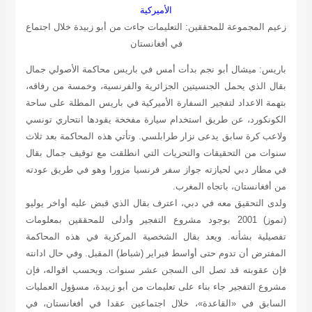
الأميركية
زعيم المجموعة للمحققين: التعليمات جاءت من أبو زبيدة خلال اجتماع
في أفغانستان
باريس: ميشال أبو نجم بدأت أمس في باريس محاكمة الأصولي جمال
بقال الذي يحمل الجنسيتين الجزائرية والفرنسية، وخمسة من رفاقه،
بتهمة الاعداد لتفجير السفارة الأميركية في باريس المطلة على ساحة
الكونكورد، عن طريق استخدام سيارة مفخخة يقودها انتحاري تونسي
ولاعب كرة سابق يدعى نزار طرابلسي. وتأتي هذه المحاكمة بعد ثلاث
سنوات من التحقيقات والتحريات التي انطلقت مع توقيف جمال بقال
في مطار دبي لحيازته جواز سفر فرنسيا مزورا وهو في طريق عودته
من أفغانستان، باتجاه المغرب.
ولدى التحقيق معه في دبي، اعترف بقال الذي قبض عليه أواخر يوليو
(تموز) 2001 بوجود مشروع التفجير وأدلى للمحققين بمعلومات
تفصيلية بشأنه. ويعد بقال الشخصية المركزية في هذه المحاكمة
المفترض أن تدوم حتى أواسط فبراير (شباط) المقبل. وفي حال ادانته
فإن عقوبته قد تصل الى السجن عشر سنوات. وبحسب اقواله، فإن
مشروع التفجير جاء بناء على تعليمات من أبو زبيدة، مسؤول العمليات
السابق في «القاعدة»، خلال اجتماعين عقدا في أفغانستان، في