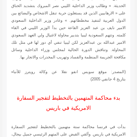
الحديثة. » وطالب وزير الداخلية الليبي نصر المبروك بتشديد الخناق
على « الارهابيين الذين قد يستغلون حرية تنقل الاشخاص والبضائع بين
الدول العربية لتنفيذ مخططاتهم. » وغادر وزير الداخلية السعودي
الامير نايف بن عبد العزيز القاعة حين بدأ الوزير الليبي في القاء
كلمته. وتتهم السعودية ليبيا بتدبير محاولة لاغتيال ولي العهد السعودي
الامير عبدالله بن عبدالعزيز لكن ليبيا تنفي أي دور لها في مثل تلك
المحاولة. وتناقش الدورة الحالية لمجلس وزراء الداخلية وسائل
مكافحة الجريمة المنظمة والفساد وتهريب المخدرات والاتجار بها.
(المصدر: موقع سويس انفو نقلا عن وكالة رويترز للأنباء
بتاريخ 4 جانفي 2005)
بدء محاكمة المتهمين بالتخطيط لتفجير السفارة
الامريكية في باريس
بدأت في فرنسا محاكمة ستة متهمين بالتخطيط لتفجير السفارة
الامريكية في باريس. وألقي القبض على المتهم الرئيسي جميل بيجال،