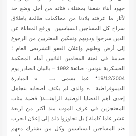
جهود أبناء شعبنا بمختلف فئاته من أجل وضع حد
لآثار ما عرفته بلادنا من محاكمات ظالمة باطلاق
سراح كل المساجين السياسيين ورفع المعاناة عن
الذين سرحوا وذويهم وتمكين المغتربين من الرجوع
إلى أرض وطنهم وإعلان العفو التشريعي العام ؛
صدمنا في
لجنة المحامين النائبين أمام المحكمة
العسكرية بتونس- صائفة 1992
– بالبيان الصادر يوم
19/12/2004
*
عما يسمى بـــ » المبادرة
الديموقراطية » والذي لم يكتف أصحابه بتجاهل
إحدى أهم القضايا الوطنية الراهنـــة( قضية مئات
المحتجزين في غرف الموت منذ أكثر من اربعة
عشر عاما كاملة ) بل تجاوزوا ذلك إلى إعلان الحرب
ضد المساجين السياسيين وكل من يشترك معهم