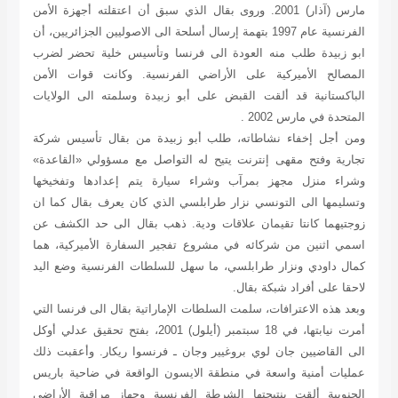
مارس (آذار) 2001. وروى بقال الذي سبق أن اعتقلته أجهزة الأمن
الفرنسية عام 1997 بتهمة إرسال أسلحة الى الاصوليين الجزائريين، أن
ابو زبيدة طلب منه العودة الى فرنسا وتأسيس خلية تحضر لضرب
المصالح الأميركية على الأراضي الفرنسية. وكانت قوات الأمن
الباكستانية قد ألقت القبض على أبو زبيدة وسلمته الى الولايات
المتحدة في مارس 2002 .
ومن أجل إخفاء نشاطاته، طلب أبو زبيدة من بقال تأسيس شركة
تجارية وفتح مقهى إنترنت يتيح له التواصل مع مسؤولي «القاعدة»
وشراء منزل مجهز بمرآب وشراء سيارة يتم إعدادها وتفخيخها
وتسليمها الى التونسي نزار طرابلسي الذي كان يعرف بقال كما ان
زوجتيهما كانتا تقيمان علاقات ودية. ذهب بقال الى حد الكشف عن
اسمي اثنين من شركائه في مشروع تفجير السفارة الأميركية، هما
كمال داودي ونزار طرابلسي، ما سهل للسلطات الفرنسية وضع اليد
لاحقا على أفراد شبكة بقال.
وبعد هذه الاعترافات، سلمت السلطات الإماراتية بقال الى فرنسا التي
أمرت نيابتها، في 18 سبتمبر (أيلول) 2001، بفتح تحقيق عدلي أوكل
الى القاضيين جان لوي بروغيير وجان ـ فرنسوا ريكار. وأعقبت ذلك
عمليات أمنية واسعة في منطقة الايسون الواقعة في ضاحية باريس
الجنوبية ألقت بنتيجتها الشرطة الفرنسية وجهاز مراقبة الأراضي