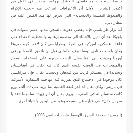
جلسة استجواب مع قاضيي التحقيق بروغيير وريكار في الأول من
أكتوبر (تشرين الأول) أن الاعترافات انتزعت منه «تحت الإكراه
والضغوط النفسية والجسدية» التي تعرض لها منذ القبض عليه في
مطار دبي.
أما نزار طرابلسي فإنه يقضي عقوبة بالسجن مدتها عشر سنوات في
بلجيكا بعد أن أدين بالانتماء الى منظمة إرهابية والتخطيط لاعتداء على
قاعدة عسكرية اميركية في بلجيكا. وطرابلسي كان لاعب كرة معروفا
وكان يلعب مع نادي دوسلدورف الألماني قبل أن يلتحق بالاصوليين في
أوروبا ويذهب الى أفغانستان للتدرب بدوره على استخدام السلاح
والمتفجرات في الوقت نفسه الذي كان فيه بقال في أفغانستان
وتحديدا في معسكر قريب من قندهار. وبحسب بقال، فإن طرابلسي
كان موجودا في الاجتماع الذي تقررت فيه مهاجمة السفارة الأميركية
في باريس. وكان بقال قد قدر كلفة العملية بما يزيد على 50 ألف يورو
كانت ستسلم له في المغرب. وروى بقال أن ابو زبيدة سلمهما «هدايا
من بن لادن» هي عبارة عن مسبحة وعود من البخور وأشياء أخرى.
(المصدر: صحيفة الشرق الأوسط بتاريخ 4 جانفي 2005)