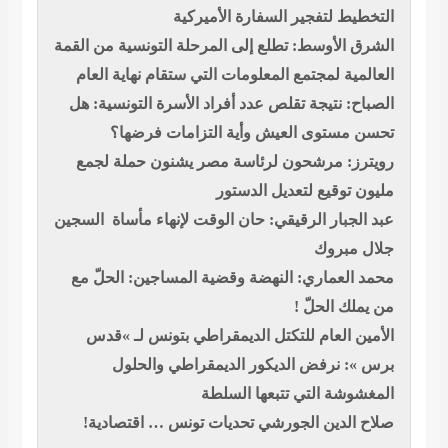
التخطيط لتفجير السفارة الأميركية
الشرق الأوسط: تطلع إلى المرحلة التونسية من القمة
العالمية لمجتمع المعلومات التي ستقام نهاية العام
الصباح: نتيجة تقلص عدد أفراد الأسرة التونسية: هل
تحسن مستوى العيش وأية التزامات فرضها؟
رويترز: مرشحون لرئاسة مصر يشنون حملة لجمع
مليون توقيع لتعديل الدستور
عبد الجبار الرقيقي: حان الوقت لإنهاء مأساة السجين
جلال مبروك
محمد العماري: النهضة وقضية المساجين: الحلّ مع
من يملك الحلّ !
الأمين العام للتكتل الديمقراطي بتونس لـ »قدس
برس »: نرفض الديكور الديمقراطي والحلول
المغشوشة التي تتبعها السلطة
صلاح الدين الجورشي تحديات تونس … اقتصادية!