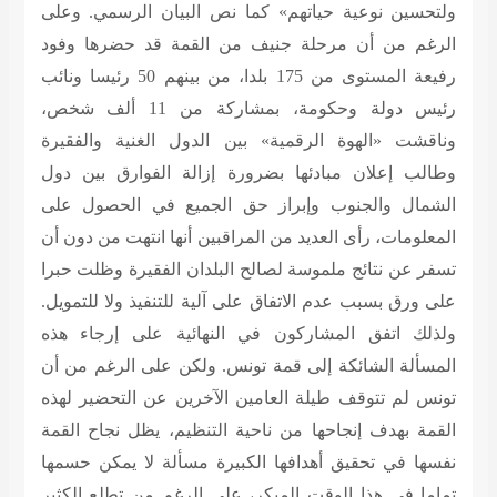
ولتحسين نوعية حياتهم» كما نص البيان الرسمي. وعلى
الرغم من أن مرحلة جنيف من القمة قد حضرها وفود
رفيعة المستوى من 175 بلدا، من بينهم 50 رئيسا ونائب
رئيس دولة وحكومة، بمشاركة من 11 ألف شخص،
وناقشت «الهوة الرقمية» بين الدول الغنية والفقيرة
وطالب إعلان مبادئها بضرورة إزالة الفوارق بين دول
الشمال والجنوب وإبراز حق الجميع في الحصول على
المعلومات، رأى العديد من المراقبين أنها انتهت من دون أن
تسفر عن نتائج ملموسة لصالح البلدان الفقيرة وظلت حبرا
على ورق بسبب عدم الاتفاق على آلية للتنفيذ ولا للتمويل.
ولذلك اتفق المشاركون في النهائية على إرجاء هذه
المسألة الشائكة إلى قمة تونس. ولكن على الرغم من أن
تونس لم تتوقف طيلة العامين الآخرين عن التحضير لهذه
القمة بهدف إنجاحها من ناحية التنظيم، يظل نجاح القمة
نفسها في تحقيق أهدافها الكبيرة مسألة لا يمكن حسمها
تماما في هذا الوقت المبكر، على الرغم من تطلع الكثير