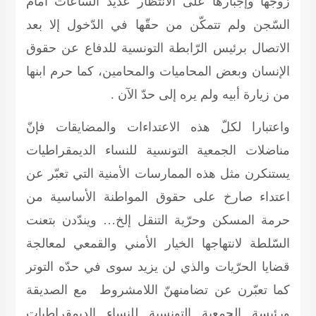
زوجها وإجبارها على الانتظار عديد السّاعات أمام
السّجن ولم تتمكّن من حقّها في الدّخول إلا بعد
الاتصال برئيس الرّابطة التونسية للدفاع عن حقوق
الإنسان وبعض المحاميات والمحامين، كما حرم ابنها
من زيارة أبيه ولم يره إلى حدّ الآن .
واعتبارا لكلّ هذه الاعتداءات والمضايقات فإنّ
مناضلات الجمعية التونسية للنساء الديمقراطيات
يستنكرن مثل هذه الممارسات الأمنية التي تعبّر عن
اعتداء صارخ على حقوق المواطنة الأساسية من
حرمة المسكن وحرّية التنقل إلخ… ويندّدن بتعنت
السّلطة لانتهاجها الخيار الأمني والقمعي لمعالجة
قضايا الحرّيات والذي لن يزيد سوى في حدّه التوتر
كما تعبّرن عن تضامنهنّ اللامشروط مع الصديقة
ورئيسة الجمعية التونسية للنساء الديمقراطيات