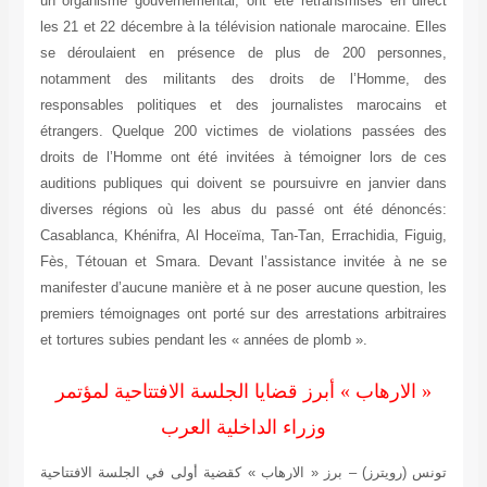
un organisme gouvernemental, ont été retransmises en direct
les 21 et 22 décembre à la télévision nationale marocaine. Elles
se déroulaient en présence de plus de 200 personnes,
notamment des militants des droits de l’Homme, des
responsables politiques et des journalistes marocains et
étrangers. Quelque 200 victimes de violations passées des
droits de l’Homme ont été invitées à témoigner lors de ces
auditions publiques qui doivent se poursuivre en janvier dans
diverses régions où les abus du passé ont été dénoncés:
Casablanca, Khénifra, Al Hoceïma, Tan-Tan, Errachidia, Figuig,
Fès, Tétouan et Smara. Devant l’assistance invitée à ne se
manifester d’aucune manière et à ne poser aucune question, les
premiers témoignages ont porté sur des arrestations arbitraires
et tortures subies pendant les « années de plomb ».
« الارهاب » أبرز قضايا الجلسة الافتتاحية لمؤتمر
وزراء الداخلية العرب
تونس (رويترز) – برز « الارهاب » كقضية أولى في الجلسة الافتتاحية