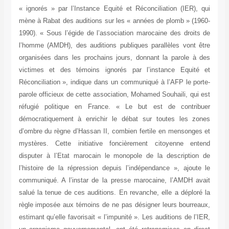
« ignorés » par l’Instance Equité et Réconciliation (IER), qui
mène à Rabat des auditions sur les « années de plomb » (1960-
1990). « Sous l’égide de l’association marocaine des droits de
l’homme (AMDH), des auditions publiques parallèles vont être
organisées dans les prochains jours, donnant la parole à des
victimes et des témoins ignorés par l’instance Equité et
Réconciliation », indique dans un communiqué à l’AFP le porte-
parole officieux de cette association, Mohamed Souhaili, qui est
réfugié politique en France. « Le but est de contribuer
démocratiquement à enrichir le débat sur toutes les zones
d’ombre du règne d’Hassan II, combien fertile en mensonges et
mystères. Cette initiative foncièrement citoyenne entend
disputer à l’Etat marocain le monopole de la description de
l’histoire de la répression depuis l’indépendance », ajoute le
communiqué. A l’instar de la presse marocaine, l’AMDH avait
salué la tenue de ces auditions. En revanche, elle a déploré la
règle imposée aux témoins de ne pas désigner leurs bourreaux,
estimant qu’elle favorisait « l’impunité ». Les auditions de l’IER,