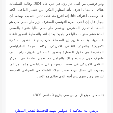
وهو فرنسي من أصل جزائري، في دبي عام 2001. وقالت السلطات
هناك إن بيجال اعترف بأنه استلهم الفكرة من تنظيم القاعدة. لكنه
عاد وسحب اعترافه قائلا إنه انتزع منه تحت تأثير التعذيب. ويعتقد أن
بيجال قال إن لاعب الكرة التونسي المحترف نزار طرابلسي كان هو
المنفذ الانتحاري المفترض. ويقضي طرابلسي حاليا عقوبة بالسجن
لمدة عشر سنوات حاليا في بلجيكا بعد إدانته بالتخطيط لتفجير قاعدة
عسكرية. وقالت تقارير إن المخطط كان يستهدف تفجير السفارة
الامريكية والمركز الثقافي الامريكي. وكانت مهمة الطرابلسي
المفترضة هي دخول السفارة وتفجير نفسه عن طريق حزام ناسف
ملفوف حول جسده وذلك بالتزامن مع تفجير شاحنة في المركز
الثقافي الامريكي في وسط باريس، ونفى طرابلسي هذه المزاعم.
ووجهت إلى بيجال تهمة تجنيد عملاء للشبكة في الضواحي الجنوبية
لباريس ومن بينهم زوج أخته الذي يحاكم هو الأخر.
(المصدر: موقع ال بي بي سي بتاريخ 3 جانفي 2005)
باريس: بدء محاكمة 6 أصوليين بتهمة التخطيط لتفجير السفارة