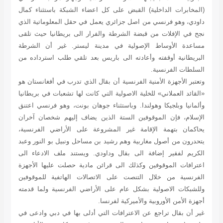
(المخابرات الداخلية) القبض على كل اعضاء الشبكة باستثناء كمال
داودي، وهو فرنسي من اصل جزائري يعمل في حقل المعلوماتية الذي
نجح في الإفلات من قبضة الشرطة والفرار الى بريطانيا حيث تلقى
مساعدة الأوساط الإصولية في مدينة ليستر. غير أن الشرطة
البريطانية أوقفته وأعادته الى باريس بعد تلقي طلب استرداده من
السلطات الفرنسية.
وتعتبر الأجهزة الأمنية الفرنسية أن بقال الذي تدرب في أفغانستان هو
«القائد العملاني» للخلية الاصولية التي كانت لها تشعبات في بريطانيا
وألمانيا وبلجيكا وهولندا. وباستثناء جوهان بونت، وهو فرنسي اعتنق
الإسلام، فإن الموقوفين الستة الذين يضاف إليهم شخصان آخران
يحاكمان بتهمة الإقامة غير المشروعة على الأراضي الفرنسية،
يتحدرون من أصول مغاربية وهم رشيد بن مساحل ونبيل بو النور وعبد
الكريم لفقير إضافة الى بقال وداودي. ويستند ملف الادعاء الى
اعترافات الموقوفين وكذلك الى قرائن مادية حصلت عليها الأجهزة
الفرنسية من خلال التنصت على الاتصالات الهاتفية للموقوفين
وللشبكات الاصولية بشكل عام على الأراضي الفرنسية ولما قدمته
أجهزة الأمن الأوروبية والأميركية لفرنسا.
غير أن بقال تراجع عن الاعترافات التي أدلى بها في دبي وادعى في