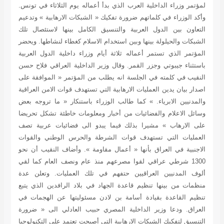
لمؤتمر وزراء الداخلية العرب الذي بدأ أعماله يوم الثلاثاء في تونس.
وأكد الوزراء في كلماتهم ضرورة تفكيك « الشبكات الارهابية » وتدعيم
التعاون بين الدول العربية والتنسيق الكامل بينها لاستئصال تلك
الشبكات والحيلولة بينها وبين استخدام الاسلام كغطاء لنشاطها. ويحضر
المؤتمر الذي تستمر أعماله ثلاثة أيام وزراء داخلية الدول العربية
باستثناء جيبوتي وجزر القمر. وقال وزير الداخلية العراقي فلاح حسن
النقيب في كلمته في الجلسة انه يطلب من المؤتمر « الموافقة على
اصدار بيان يدين العمليات الارهابية التي تستهدف قوات الامن العراقية
والمدنيين الابرياء. » كما طالب الوزراء باستنكار « ما تروجه بعض
وسائل الاعلام والفضائيات من أخبار ومعلومات خاطئة تشكل تحريضا
على الارهاب » مشيرا بذلك فيما يبدو الى فضائيات عربية تصف
العمليات التي تستهدف قوات الشرطة والحرس الوطني والقوات
الاجنبية في العراق بأنها « أعمال مقاومة ». وأضاف النقيب أن نحو
1300 شرطي عراقي لقوا مصرعهم منذ عام ونصف العام كما لقي
ألوف المدنيين العراقيين حتفهم في تلك العمليات. وتعلن عدة
منظمات من بينها تنظيم قاعدة الجهاد في بلاد الرافدين الذي يتبع
تنظيم القاعدة بقيادة أسامة بن لادن مسئوليتها عن الهجمات في
العراق. ودعا وزير الداخلية المصري حبيب العادلي الى « ضرورة
التنسيق لتفكيك الشبكات الارهابية التي أصبحت تعتمد على التكنولوجيا